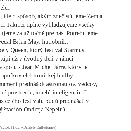
elci.
, ide o spôsob, akým znečisťujeme Zem a
m. Takmer úplne vyhladzujeme všetky
ujeme za užitočné pre nás. Potrebujeme
vedal Brian May, hudobník,
apely Queen, ktorý festival Starmus
stúpi už v úvodný deň v rámci
 spolu s Jean Michel Jarre, ktorý je
kopníkov elektronickej hudby.
 znamení prednášok astronautov, vedcov,
é prostredie, umelú inteligenciu či
s celého festivalu budú prednášať v
ý štadión Ondreja Nepelu).
(zdroj: Flickr - Daniele Dalledonne)