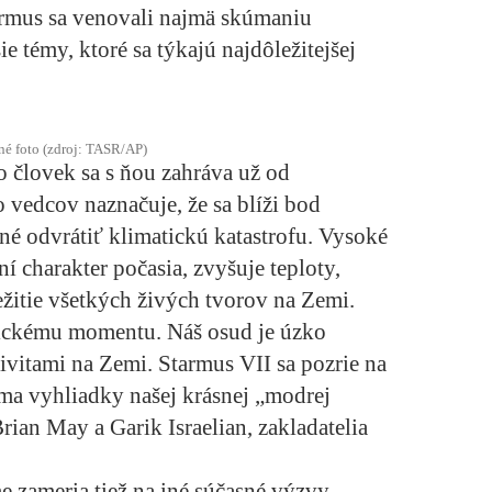
armus sa venovali najmä skúmaniu
e témy, ktoré sa týkajú najdôležitejšej
čné foto (zdroj: TASR/AP)
o človek sa s ňou zahráva už od
 vedcov naznačuje, že sa blíži bod
é odvrátiť klimatickú katastrofu. Vysoké
 charakter počasia, zvyšuje teploty,
ežitie všetkých živých tvorov na Zemi.
tickému momentu. Náš osud je úzko
ivitami na Zemi. Starmus VII sa pozrie na
úma vyhliadky našej krásnej „modrej
ian May a Garik Israelian, zakladatelia
 zameria tiež na iné súčasné výzvy,