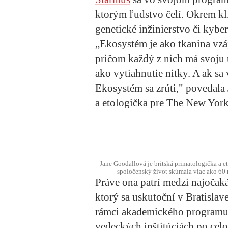
ktorým ľudstvo čelí. Okrem kl
genetické inžinierstvo či kybe
„Ekosystém je ako tkanina vzáj
pričom každý z nich má svoju 
ako vytiahnutie nitky. A ak sa 
Ekosystém sa zrúti," povedala
a etologička pre The New York
Jane Goodallová je britská primatologička a 
spoločenský život skúmala viac ako 60 r
Práve ona patrí medzi najočaká
ktorý sa uskutoční v Bratislav
rámci akademického programu 
vedeckých inštitúciách po cel