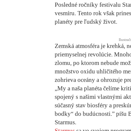
Posledné ročníky festivalu St
vesmíru. Tento rok však prinesi
planéty pre ľudský život.
Ilustra
Zemská atmosféra je krehká, n
priemyselnej revolúcie. Mnoho
zlomu, po ktorom nebude možn
množstvo oxidu uhličitého mení
zohrieva oceány a ohrozuje pr
„My a naša planéta čelíme kri
spojený s našimi vlastnými akt
súčasný stav biosféry a presk
bodky“ do budúcnosti.” píšu Br
Starmus.
Starmus
sa vo svojom programe