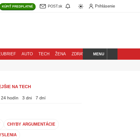
Prihlásenie
POST.sk
KÚPIŤ
PREDPLATNÉ
MENU
EUBRIEF
AUTO
TECH
ŽENA
ZDRAVIE
BLOG
HĽADAJ
JŠIE NA TECH
24 hodín
3 dni
7 dní
V
CHYBY ARGUMENTÁCIE
YSLENIA