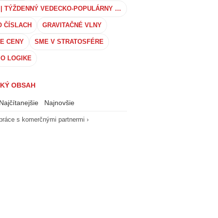
TECH_FM | TÝŽDENNÝ VEDECKO-POPULÁRNY PODCAST
O ČÍSLACH
GRAVITAČNÉ VLNY
E CENY
SME V STRATOSFÉRE
 O LOGIKE
KÝ OBSAH
Najčítanejšie
Najnovšie
práce s komerčnými partnermi ›