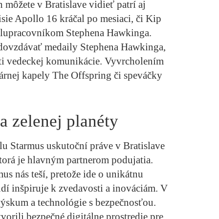
 môžete v Bratislave vidieť patrí aj
sie Apollo 16 kráčal po mesiaci, či Kip
polupracovníkom Stephena Hawkinga.
 odovzdávať medaily Stephena Hawkinga,
sti vedeckej komunikácie. Vyvrcholením
rnej kapely The Offspring či speváčky
a zelenej planéty
alu Starmus uskutoční práve v Bratislave
ktorá je hlavným partnerom podujatia.
us nás teší, pretože ide o unikátnu
dí inšpiruje k zvedavosti a inováciám. V
ýskum a technológie s bezpečnosťou.
orili bezpečné digitálne prostredie pre