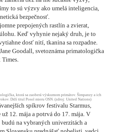
ímy to sú výzvy ako umelá inteligencia,
rnetická bezpečnosť.
omne prepojených rastlín a zvierat,
úlohu. Keď vyhynie nejaký druh, je to
vytiahne dosť nití, tkanina sa rozpadne.
 Jane Goodall, svetoznáma primatologička
 Times.
etologička, ktorá sa zaoberá výskumom primátov. Šimpanzy a ich
okov. Drží titul Posol mieru OSN. (zdroj: United Nations)
vanejších spíkrov festivalu Starmus,
e už 12. mája a potrvá do 17. mája. V
budú na vybraných univerzitách a
om Slovensku prednášať nobelisti, vedci,