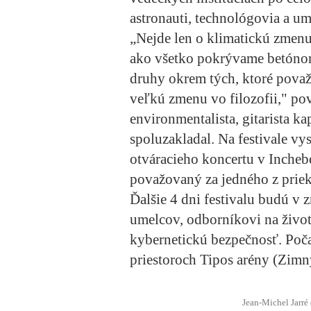
astronauti, technológovia a um
„Nejde len o klimatickú zmenu
ako všetko pokrývame betóno
druhy okrem tých, ktoré považ
veľkú zmenu vo filozofii," po
environmentalista, gitarista k
spoluzakladal. Na festivale vy
otváracieho koncertu v Inchebe
považovaný za jedného z prie
Ďalšie 4 dni festivalu budú v
umelcov, odborníkovi na životn
kybernetickú bezpečnosť. Poča
priestoroch Tipos arény (Zimn
Jean-Michel Jarré 