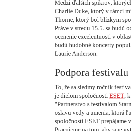
Medzi ďalších spíkrov, ktorých
Charlie Duke, ktorý v rámci mi
Thorne, ktorý bol blízkym s
Práve v stredu 15.5. sa budú
ocenenie excelentnosti v obla
budú hudobné koncerty populá
Laurie Anderson.
Podpora festivalu 
To, že sa siedmy ročník festiv
je dielom spoločnosti
ESET
, 
"Partnerstvo s festivalom Starm
oslavu vedy a umenia, ktorá ľu
spoločnosti ESET prepájame v
Pracujeme na tom, aby sme vytv