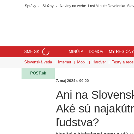
Správy
Služby
Noviny na webe
Last Minute Dovolenka
Slov
SME.SK
MINÚTA
DOMOV
MY REGIÓNY
Slovenská veda
Internet
Mobil
Hardvér
Testy a rece
POST.sk
7. máj 2024 o 00:00
Ani na Slovens
Aké sú najakút
ľudstva?