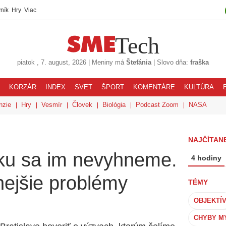
ník
Hry
Viac
Tech
piatok
, 7. august, 2026
|
Meniny má
Štefánia
|
Slovo dňa:
fraška
KORZÁR
INDEX
SVET
ŠPORT
KOMENTÁRE
KULTÚRA
nzie
Hry
Vesmír
Človek
Biológia
Podcast Zoom
NASA
NAJČÍTANE
ku sa im nevyhneme.
4 hodiny
nejšie problémy
TÉMY
OBJEKTÍ
CHYBY M