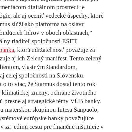
 meniacom digitálnom prostredí je
ógie, ale aj oceniť vedecké úspechy, ktoré
mus slúži ako platforma na oslavu
budúcich lídrov v oboch oblastiach,"
lny riaditeľ spoločnosti ESET.
banka
, ktorá udržateľnosť považuje za
uje aj ich Zelený manifest. Tento zelený
lientom, vlastným štandardom,
 celej spoločnosti na Slovensku.
t o to viac, že Starmus dostal tento rok
e klimatickej zmeny, ochrane životného
 sú presne aj strategické témy VÚB banky.
ou materskou skupinou Intesa Sanpaolo,
 systémové európske banky považujúce
 za jedinú cestu pre finančné inštitúcie v