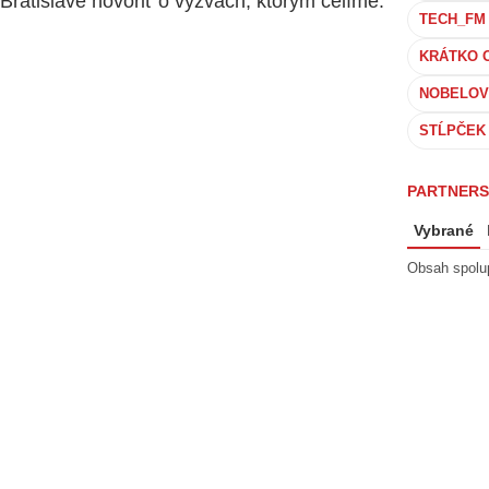
Bratislave hovoriť o výzvach, ktorým čelíme.
KRÁTKO 
NOBELOV
STĹPČEK
PARTNERS
Vybrané
Obsah spolu