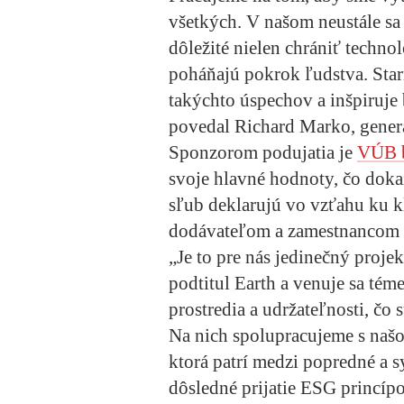
všetkých. V našom neustále sa
dôležité nielen chrániť technol
poháňajú pokrok ľudstva. Star
takýchto úspechov a inšpiruje 
povedal Richard Marko, generá
Sponzorom podujatia je
VÚB 
svoje hlavné hodnoty, čo dokaz
sľub deklarujú vo vzťahu ku k
dodávateľom a zamestnancom aj
„Je to pre nás jedinečný projek
podtitul Earth a venuje sa tém
prostredia a udržateľnosti, čo
Na nich spolupracujeme s naš
ktorá patrí medzi popredné a
dôsledné prijatie ESG princípov