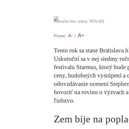
Ilustračné foto. (zdroj: SITA/AP)
A
+
A
Písmo:
-
|
Tento rok sa stane Bratislava
Uskutoční sa v nej siedmy ro
festivalu Starmus, ktorý bude
ceny, hudobných vystúpení a 
odovzdávanie ocenení Stephena
hovoriť na rovinu o výzvach a 
ľudstvo.
Zem bije na popl