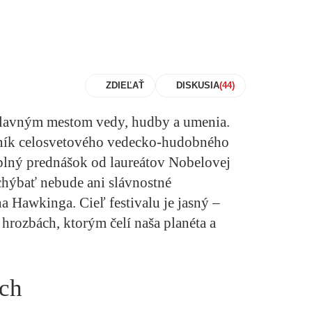
ZDIEĽAŤ
DISKUSIA
 hlavným mestom vedy, hudby a umenia.
čník celosvetového vedecko-hudobného
 plný prednášok od laureátov Nobelovej
chýbať nebude ani slávnostné
 Hawkinga. Cieľ festivalu je jasný –
hrozbách, ktorým čelí naša planéta a
ach