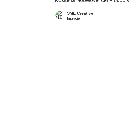
Nositelia Nobelovej ceny budú v 
SME Creative
Inzercia