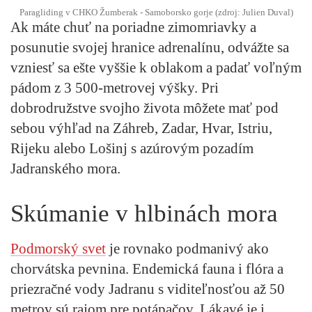
Paragliding v CHKO Žumberak - Samoborsko gorje (zdroj: Julien Duval)
Ak máte chuť na poriadne zimomriavky a
posunutie svojej hranice adrenalínu, odvážte sa
vzniesť sa ešte vyššie k oblakom a padať voľným
pádom z 3 500-metrovej výšky. Pri
dobrodružstve svojho života môžete mať pod
sebou výhľad na Záhreb, Zadar, Hvar, Istriu,
Rijeku alebo Lošinj s azúrovým pozadím
Jadranského mora.
Skúmanie v hlbinách mora
Podmorský svet
je rovnako podmanivý ako
chorvátska pevnina. Endemická fauna i flóra a
priezračné vody Jadranu s viditeľnosťou až 50
metrov sú rajom pre potápačov. Lákavé je i