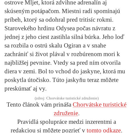
ostrove Mljet, ktorá zdvihne adrenalín aj
skúseným potápačom. Miestni radi spomínajú
príbeh, ktorý sa odohral pred tritisíc rokmi.
Starovekého hrdinu Odysea počas návratu z
jednej z jeho ciest zastihla silná búrka. Jeho loď
sa rozbila o ostrú skalu Ogiran a v snahe
zachrániť si život plával v rozbúrenom mori k
najbližšej pevnine. Vtedy sa pred ním otvorila
diera v zemi. Bol to vchod do jaskyne, ktorá mu
poskytla útočisko. Túto jaskyňu teraz môžete
preskúmať aj vy.
(zdroj: Chorvátske turistické združenie)
Tento článok vám prináša
Chorvátske turistické
združenie
.
Pravidlá spolupráce medzi inzerentmi a
redakciou si môžete pozrieť v
tomto odkaze
.