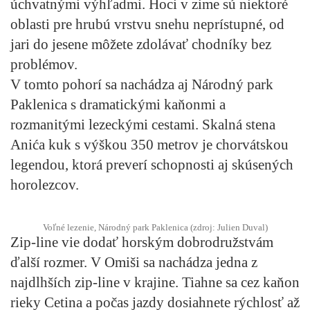
úchvatnými výhľadmi. Hoci v zime sú niektoré
oblasti pre hrubú vrstvu snehu neprístupné, od
jari do jesene môžete zdolávať chodníky bez
problémov.
V tomto pohorí sa nachádza aj Národný park
Paklenica s dramatickými kaňonmi a
rozmanitými lezeckými cestami. Skalná stena
Anića kuk s výškou 350 metrov je chorvátskou
legendou, ktorá preverí schopnosti aj skúsených
horolezcov.
Voľné lezenie, Národný park Paklenica (zdroj: Julien Duval)
Zip-line vie dodať horským dobrodružstvám
ďalší rozmer. V Omiši sa nachádza jedna z
najdlhších zip-line v krajine. Tiahne sa cez kaňon
rieky Cetina a počas jazdy dosiahnete rýchlosť až