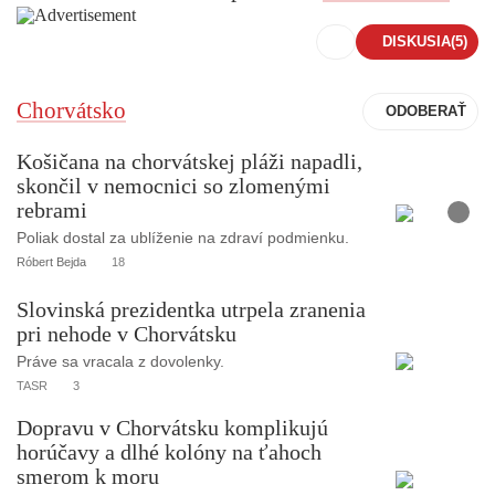
DISKUSIA
(5)
Chorvátsko
Košičana na chorvátskej pláži napadli,
skončil v nemocnici so zlomenými
F
rebrami
o
t
o
Poliak dostal za ublíženie na zdraví podmienku.
Róbert Bejda
18
Slovinská prezidentka utrpela zranenia
pri nehode v Chorvátsku
Práve sa vracala z dovolenky.
TASR
3
Dopravu v Chorvátsku komplikujú
horúčavy a dlhé kolóny na ťahoch
smerom k moru