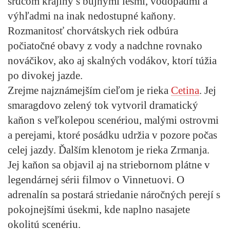
srdcom krajiny s bujnými lesmi, vodopádmi a
výhľadmi na inak nedostupné kaňony.
Rozmanitosť chorvátskych riek odbúra
počiatočné obavy z vody a nadchne rovnako
nováčikov, ako aj skalných vodákov, ktorí túžia
po divokej jazde.
Zrejme najznámejším cieľom je rieka
Cetina
. Jej
smaragdovo zelený tok vytvoril dramatický
kaňon s veľkolepou scenériou, malými ostrovmi
a perejami, ktoré posádku udržia v pozore počas
celej jazdy. Ďalším klenotom je rieka Zrmanja.
Jej kaňon sa objavil aj na striebornom plátne v
legendárnej sérii filmov o Vinnetuovi. O
adrenalín sa postará striedanie náročných perejí s
pokojnejšími úsekmi, kde naplno nasajete
okolitú scenériu.