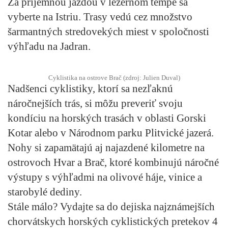
Za príjemnou jazdou v ležérnom tempe sa
vyberte na Istriu. Trasy vedú cez množstvo
šarmantných stredovekých miest v spoločnosti
výhľadu na Jadran.
Cyklistika na ostrove Brač (zdroj: Julien Duval)
Nadšenci cyklistiky, ktorí sa nezľaknú
náročnejších trás, si môžu preveriť svoju
kondíciu na horských trasách v oblasti Gorski
Kotar alebo v Národnom parku Plitvické jazerá.
Nohy si zapamätajú aj najazdené kilometre na
ostrovoch Hvar a Brač, ktoré kombinujú náročné
výstupy s výhľadmi na olivové háje, vinice a
starobylé dediny.
Stále málo? Vydajte sa do dejiska najznámejších
chorvátskych horských cyklistických pretekov 4