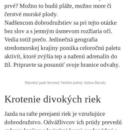
prvé? Možno to budú pláže, možno more či
čerstvé morské plody.
Nadšencom dobrodružstiev sa pri tejto otázke
bez slov a s jemným úsmevom rozžiaria oči.
Vedia totiž prečo. Jedinečná geografia
stredomorskej krajiny ponúka celoročnú paletu
aktivít, ktoré zvýšia tep a naženú adrenalín do
žíl. Pripravte sa posunúť svoje hranice odvahy.
Národný park Severný Velebit (zdroj: Julien Duval)
Krotenie divokých riek
Jazda na rafte perejami riek je vzrušujúce
dobrodružstvo. Odvážlivcov ich prúdy prevedú