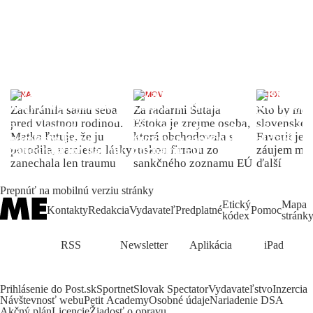
ŽENA
DOMOV
INDEX
Zachránila samu seba
Za radarmi Šutaja
Kto by moh
pred vlastnou rodinou.
Eštoka je zrejme osoba,
slovenské 
Matka ľutuje, že ju
ktorá obchodovala s
Favorit je 
porodila, namiesto lásky
ruskou firmou zo
záujem môž
zanechala len traumu
sankčného zoznamu EÚ
ďalší
Prepnúť na mobilnú verziu stránky
Etický
Mapa
Kontakty
Redakcia
Vydavateľ
Predplatné
Pomoc
kódex
stránk
RSS
Newsletter
Aplikácia
iPad
Prihlásenie do Post.sk
Sportnet
Slovak Spectator
Vydavateľstvo
Inzercia
Návštevnosť webu
Petit Academy
Osobné údaje
Nariadenie DSA
Akčný plán
Licencie
Žiadosť o opravu