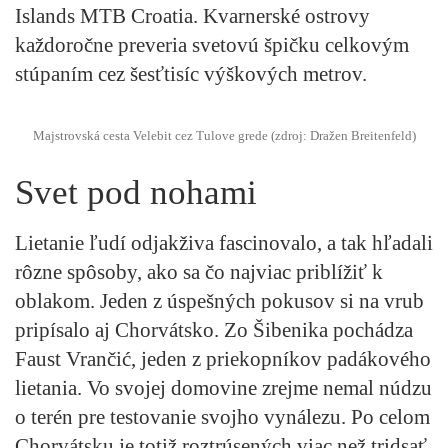
Islands MTB Croatia. Kvarnerské ostrovy
každoročne preveria svetovú špičku celkovým
stúpaním cez šesťtisíc výškových metrov.
Majstrovská cesta Velebit cez Tulove grede (zdroj: Dražen Breitenfeld)
Svet pod nohami
Lietanie ľudí odjakživa fascinovalo, a tak hľadali
rôzne spôsoby, ako sa čo najviac priblížiť k
oblakom. Jeden z úspešných pokusov si na vrub
pripísalo aj Chorvátsko. Zo Šibenika pochádza
Faust Vrančić, jeden z priekopníkov padákového
lietania. Vo svojej domovine zrejme nemal núdzu
o terén pre testovanie svojho vynálezu. Po celom
Chorvátsku je totiž roztrúsených viac než tridsať