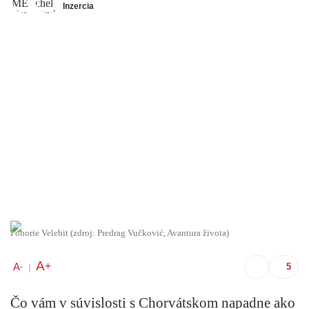
Inzercia
Pohorie Velebit (zdroj: Predrag Vučković, Avantura života)
A
+
A
-
|
Čo vám v súvislosti s Chorvátskom napadne ako