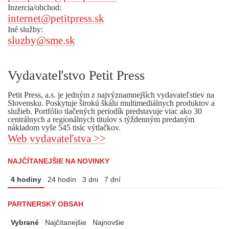
Inzercia/obchod:
internet@petitpress.sk
Iné služby:
sluzby@sme.sk
Vydavateľstvo Petit Press
Petit Press, a.s. je jedným z najvýznamnejších vydavateľstiev na
Slovensku. Poskytuje širokú škálu multimediálnych produktov a
služieb. Portfólio tlačených periodík predstavuje viac ako 30
centrálnych a regionálnych titulov s týždenným predaným
nákladom vyše 545 tisíc výtlačkov.
Web vydavateľstva >>
NAJČÍTANEJŠIE NA NOVINKY
4 hodiny
24 hodín
3 dni
7 dní
PARTNERSKÝ OBSAH
Vybrané
Najčítanejšie
Najnovšie