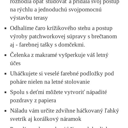
rozhodla opäť študovať a pridala svoj postup
na rýchlu a jednoduchú svojpomocnú
výstavbu terasy
Odhalíme čaro krížikového stehu a postup
výroby patchworkovej súpravy s brečtanom
aj - farebnej tašky s domčekmi.
Čelenka z makramé vyšperkuje váš letný
účes
Uháčkujete si veselé farebné podložky pod
poháre nielen na letné stolovanie
Spolu s deťmi môžete vytvoriť nápadité
pozdravy z papiera
Náladu vám určite zdvihne háčkovaný ľahký
svetrík aj korálkový náramok