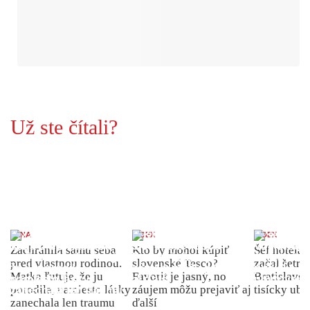
Už ste čítali?
ŽENA
INDEX
INDEX
Zachránila samu seba
Kto by mohol kúpiť
Šéf hotela
pred vlastnou rodinou.
slovenské Tesco?
začal šetriť
Matka ľutuje, že ju
Favorit je jasný, no
Bratislave p
porodila, namiesto lásky
záujem môžu prejaviť aj
tisícky ub
zanechala len traumu
ďalší