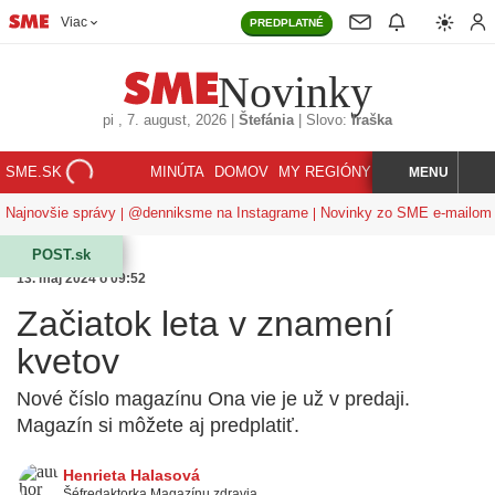
Viac
PREDPLATNÉ
Novinky
pi
, 7. august, 2026
|
Štefánia
|
Slovo:
fraška
SME.SK
MINÚTA
DOMOV
MY REGIÓNY
KORZÁR
MENU
INDEX
HĽADAJ
Najnovšie správy
@denniksme na Instagrame
Novinky zo SME e-mailom
POST.sk
13. máj 2024 o 09:52
Začiatok leta v znamení
kvetov
Nové číslo magazínu Ona vie je už v predaji.
Magazín si môžete aj predplatiť.
Henrieta Halasová
Šéfredaktorka Magazínu zdravia