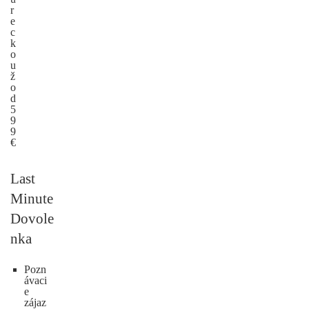
r
e
c
k
o
u
ž
o
d
5
9
9
€
Last
Minute
Dovole
nka
Pozn
ávaci
e
zájaz