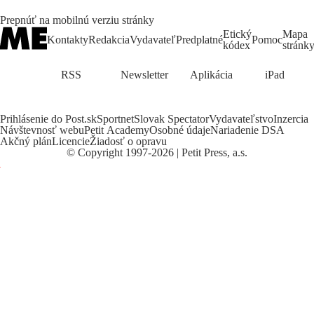
Prepnúť na mobilnú verziu stránky
Etický
Mapa
Kontakty
Redakcia
Vydavateľ
Predplatné
Pomoc
kódex
stránk
RSS
Newsletter
Aplikácia
iPad
Prihlásenie do Post.sk
Sportnet
Slovak Spectator
Vydavateľstvo
Inzercia
Návštevnosť webu
Petit Academy
Osobné údaje
Nariadenie DSA
Akčný plán
Licencie
Žiadosť o opravu
©
Copyright
1997-2026 | Petit Press, a.s.