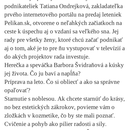
podnikateliek Tatiana Ondrejková
, zakladateľka
prvého internetového portálu na predaj leteniek
Pelikan.sk, otvorene o neľahkých začiatkoch na
ceste k úspechu aj o vzdaní sa veľkého sna. Jej
rady pre všetky ženy, ktoré chcú začať podnikať
aj o tom, aké je to pre ňu vystupovať v televízií a
do akých projektov rada investuje.
Herečka a speváčka Barbora Švidraňová
a kúsky
jej života. Čo ju baví a napĺňa?
Príprava na leto.
Čo si obliecť a ako sa správne
opaľovať?
Starnutie s noblesou.
Ak chcete starnúť do krásy,
no bez estetických zákrokov, povieme vám o
zložkách v kozmetike, čo by ste mali poznať.
Cvičenie a pohyb ako pilier radosti a sily.