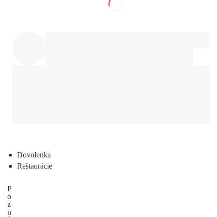
Dovolenka
Reštaurácie
P
o
z
n