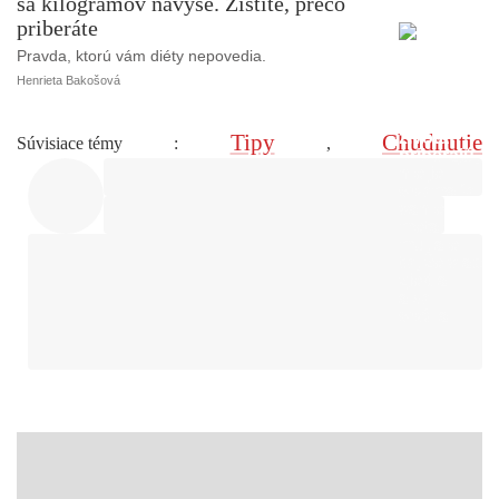
sa kilogramov navyše. Zistite, prečo
priberáte
Pravda, ktorú vám diéty nepovedia.
Henrieta Bakošová
Tipy
Chudnutie
Súvisiace témy
:
,