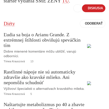
staršie vydania SME ŽENY
TU
.
DISKUSIA
Diéty
Ľudia sa boja o Arianu Grande. Z
extrémnej štíhlosti obviňujú speváčkin
tím
Dobre mienené komentáre môžu ublížiť, varujú
odborníci.
Tímea Krauszová
13
Rastlinné nápoje nie sú automaticky
zdravšie ako kravské mlieko. Ani
nepomôžu schudnúť
Výživoví špecialisti o alternatívach kravského mlieka.
Tímea Krauszová
5
Naštartujte metabolizmus po 40 a zbavte