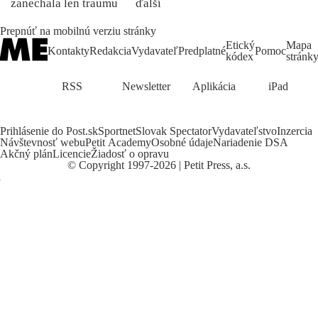
zanechala len traumu
ďalší
Prepnúť na mobilnú verziu stránky
Etický
Mapa
Kontakty
Redakcia
Vydavateľ
Predplatné
Pomoc
kódex
stránk
RSS
Newsletter
Aplikácia
iPad
Prihlásenie do Post.sk
Sportnet
Slovak Spectator
Vydavateľstvo
Inzercia
Návštevnosť webu
Petit Academy
Osobné údaje
Nariadenie DSA
Akčný plán
Licencie
Žiadosť o opravu
©
Copyright
1997-2026 | Petit Press, a.s.