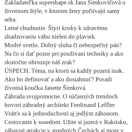
Zakladateľka supershape.sk Jana Šimkovičová o
životnom štýle, v ktorom ženy počúvajú samy
seba.
Letné chudnutie.
Štyri kroky k zdravému
zhadzovaniu váhu nielen do plaviek.
Modré svetlo.
Dobrý sluha či nebezpečný pán?
Na čo si dať pozor pri používaní techniky a ako
skutočne ohrozuje náš zrak?
ÚSPECH.
Téma, na ktorú sa každý pozerá inak.
Ako ho definovať a ako dosiahnuť? Poradí
životná koučka Janette Šimková.
Záhrada svojpomocne.
O súčasných trendoch
hovorí záhradný architekt Ferdinand Leffler.
Vrátťe sa k jednoduchosti aj jedlým záhonom.
Cestovanie k susedom.
Užite si jazerá v Rakúsku,
zábavné atrakcie v stredných Čechách aj more v