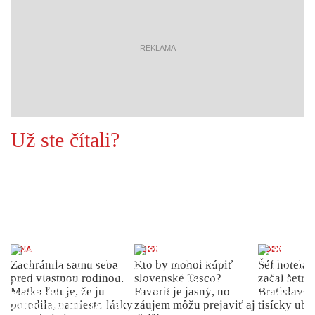
reklama
Už ste čítali?
ŽENA
INDEX
INDEX
Zachránila samu seba
Kto by mohol kúpiť
Šéf hotela
pred vlastnou rodinou.
slovenské Tesco?
začal šetriť
Matka ľutuje, že ju
Favorit je jasný, no
Bratislave p
porodila, namiesto lásky
záujem môžu prejaviť aj
tisícky ub