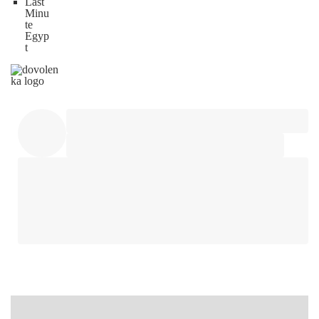
Last
Minu
te
Egyp
t