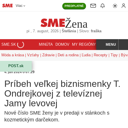
Viac
PREDPLATNÉ
Žena
pi
, 7. august, 2026
|
Štefánia
|
Slovo:
fraška
SME.SK
MINÚTA
DOMOV
MY REGIÓNY
KORZÁR
MENU
INDEX
HĽADAJ
Móda a krása
Vzťahy
Zdravie
Deti a rodina
Ľudia
Recepty
Tipy
Býv
POST.sk
4. jún 2024 o 07:29
Príbeh veľkej biznismenky T.
Ondrejkovej z televíznej
Jamy levovej
Nové číslo SME ženy je v predaji v stánkoch s
kozmetickým darčekom.