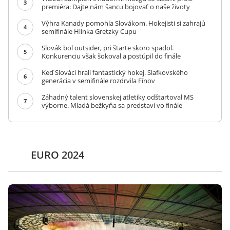
3
premiéra: Dajte nám šancu bojovať o naše životy
Výhra Kanady pomohla Slovákom. Hokejisti si zahrajú
4
semifinále Hlinka Gretzky Cupu
Slovák bol outsider, pri štarte skoro spadol.
5
Konkurenciu však šokoval a postúpil do finále
Keď Slováci hrali fantastický hokej. Slafkovského
6
generácia v semifinále rozdrvila Fínov
Záhadný talent slovenskej atletiky odštartoval MS
7
výborne. Mladá bežkyňa sa predstaví vo finále
EURO 2024