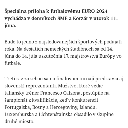
Špeciálna príloha k futbalovému EURO 2024 
vychádza v denníkoch SME a Korzár v utorok 11. 
júna.
Bude to jedno z najsledovanejších športových podujatí
roka. Na desiatich nemeckých štadiónoch sa od 14.
júna do 14. júla uskutočnia 17. majstrovstvá Európy vo
futbale.
Tretí raz za sebou sa na finálovom turnaji predstavia aj
slovenskí reprezentanti. Mužstvo, ktoré vedie
taliansky tréner Francesco Calzona, postúpilo na
šampionát z kvalifikácie, keď v konkurencii
Portugalska, Bosny a Hercegoviny, Islandu,
Luxemburska a Lichtenštajnska obsadilo v skupine
druhé miesto.