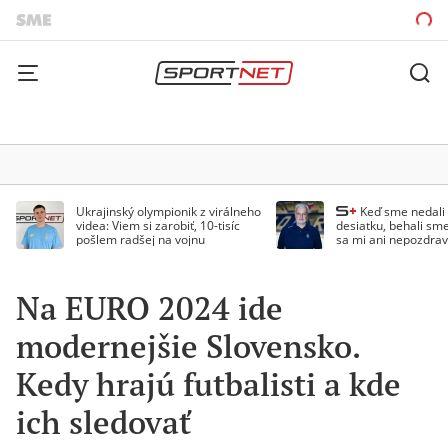
Ukrajinský olympionik z virálneho
Keď sme nedal
videa: Viem si zarobiť, 10-tisíc
desiatku, behali sme
pošlem radšej na vojnu
sa mi ani nepozdrav
Droppa
Na EURO 2024 ide
modernejšie Slovensko.
Kedy hrajú futbalisti a kde
ich sledovať