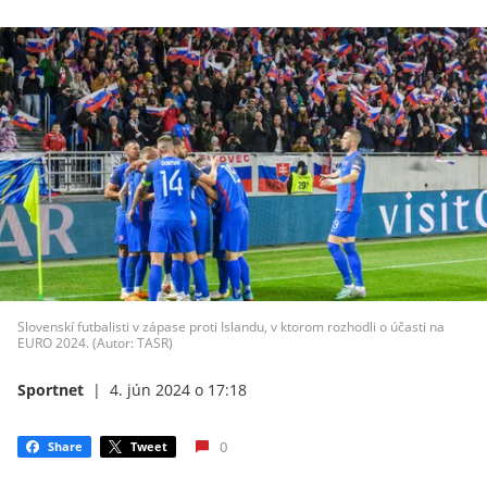
Slovenskí futbalisti v zápase proti Islandu, v ktorom rozhodli o účasti na
EURO 2024. (Autor: TASR)
Sportnet
|
4. jún 2024 o 17:18
0
Share
Tweet