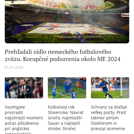
Prehľadali sídlo nemeckého futbalového
zväzu. Korupčné podozrenia okolo ME 2024
01.07.2026
Southgate
Futbalový rok
Schranz sa dočkal
prezradil
Slovenska: Návrat
veľkej pocty. Pred
najsilnejší moment
Greifa, najmladší
takmer plným
počas pôsobenia
Sauer a najlepší
štadiónom si
pri anglickej
strelec Strelec
prevzal ocenenie
reprezentácii