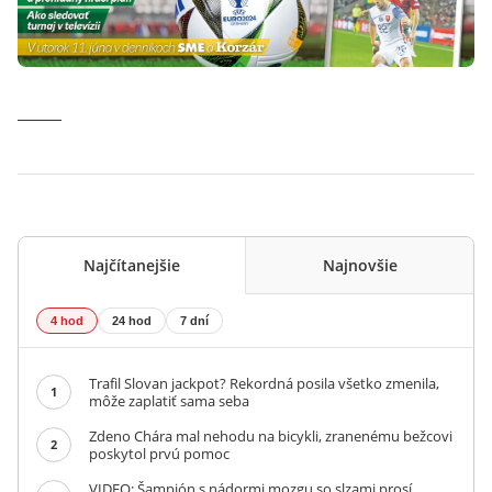
Najčítanejšie
Najnovšie
4 hod
24 hod
7 dní
Trafil Slovan jackpot? Rekordná posila všetko zmenila,
1
môže zaplatiť sama seba
Zdeno Chára mal nehodu na bicykli, zranenému bežcovi
2
poskytol prvú pomoc
VIDEO: Šampión s nádormi mozgu so slzami prosí