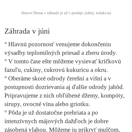
Júnové Doma v záhrade je už v predaji. (zdroj: redakcia)
Záhrada v júni
° Hlavnú pozornosť venujeme dokončeniu
výsadby teplomilných priesad a zberu úrody.
° V tomto čase ešte môžeme vysievať kríčkovú
fazuľu, cukiny, cukrovú kukuricu a okru.
° Oberáme skoré odrody čerešní a višní a v
postupnosti dozrievania aj ďalšie odrody jahôd.
Pripravujeme z nich obľúbené džemy, kompóty,
sirupy, ovocné vína alebo griotku.
° Pôda je už dostatočne prehriata a po
intenzívnych májových dažďoch je dobre
zásobená vlahou. Môžeme ju prikryť mulčom,