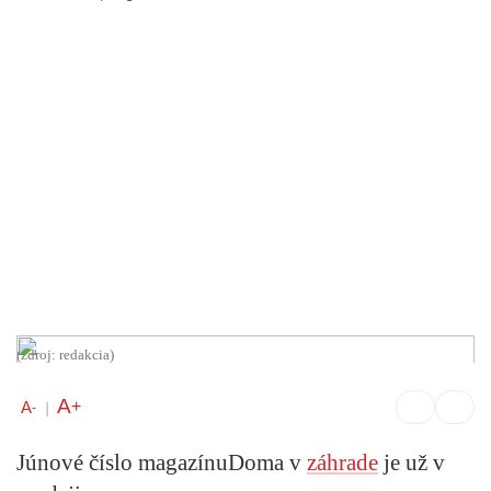
(zdroj: redakcia)
A
+
A
-
|
Júnové číslo magazínu
Doma v
záhrade
je už v