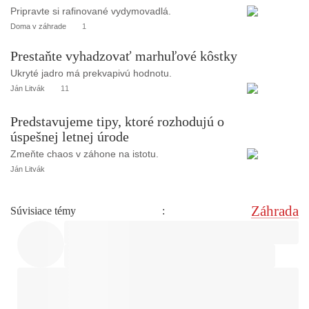
Pripravte si rafinované vydymovadlá.
Doma v záhrade
1
Prestaňte vyhadzovať marhuľové kôstky
Ukryté jadro má prekvapivú hodnotu.
Ján Litvák
11
Predstavujeme tipy, ktoré rozhodujú o
úspešnej letnej úrode
Zmeňte chaos v záhone na istotu.
Ján Litvák
Záhrada
Súvisiace témy
: