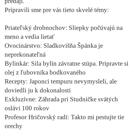
predaji.
Pripravili sme pre vás tieto skvelé témy:
Priateľský drobnochov:
Sliepky počúvajú na
meno a vedia lietať
Ovocinárstvo:
Sladkovišňa Špánka je
neprekonateľná
Bylinkár:
Sila bylín závratne stúpa. Pripravte si
olej z ľubovníka bodkovaného
Recepty:
Japonci tempuru nevymysleli, ale
doviedli ju k dokonalosti
Exkluzívne:
Záhrada pri Studničke svätých
oslávi 100 rokov
Profesor Hričovský radí:
Takto mi pestujte tie
orechy