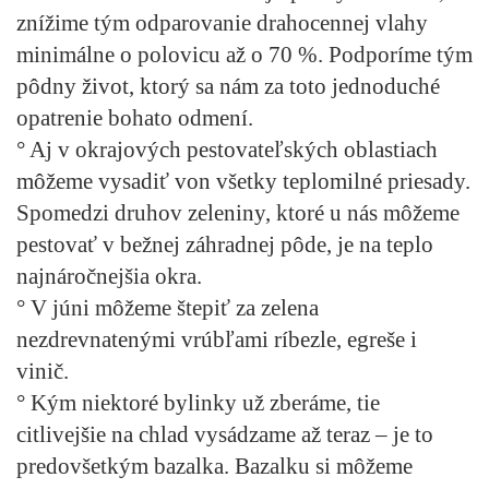
znížime tým odparovanie drahocennej vlahy
minimálne o polovicu až o 70 %. Podporíme tým
pôdny život, ktorý sa nám za toto jednoduché
opatrenie bohato odmení.
° Aj v okrajových pestovateľských oblastiach
môžeme vysadiť von všetky teplomilné priesady.
Spomedzi druhov zeleniny, ktoré u nás môžeme
pestovať v bežnej záhradnej pôde, je na teplo
najnáročnejšia okra.
° V júni môžeme štepiť za zelena
nezdrevnatenými vrúbľami ríbezle, egreše i
vinič.
° Kým niektoré bylinky už zberáme, tie
citlivejšie na chlad vysádzame až teraz – je to
predovšetkým bazalka. Bazalku si môžeme