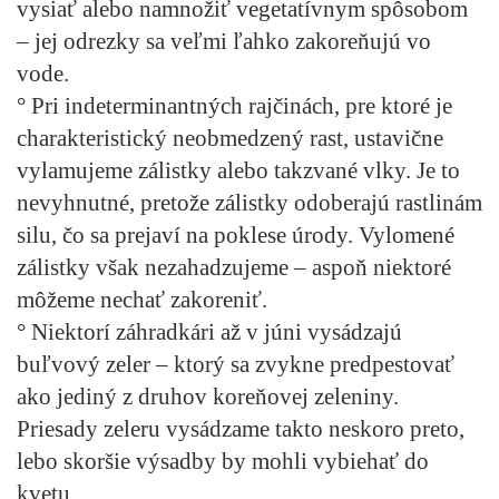
vysiať alebo namnožiť vegetatívnym spôsobom
– jej odrezky sa veľmi ľahko zakoreňujú vo
vode.
° Pri indeterminantných rajčinách, pre ktoré je
charakteristický neobmedzený rast, ustavične
vylamujeme zálistky alebo takzvané vlky. Je to
nevyhnutné, pretože zálistky odoberajú rastlinám
silu, čo sa prejaví na poklese úrody. Vylomené
zálistky však nezahadzujeme – aspoň niektoré
môžeme nechať zakoreniť.
° Niektorí záhradkári až v júni vysádzajú
buľvový zeler – ktorý sa zvykne predpestovať
ako jediný z druhov koreňovej zeleniny.
Priesady zeleru vysádzame takto neskoro preto,
lebo skoršie výsadby by mohli vybiehať do
kvetu.