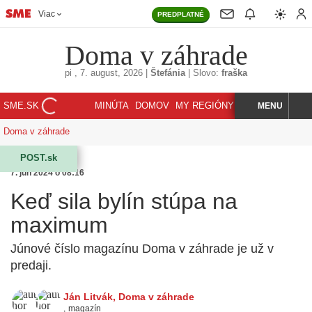
Viac
PREDPLATNÉ
Doma v záhrade
pi
, 7. august, 2026
|
Štefánia
|
Slovo:
fraška
SME.SK
MINÚTA
DOMOV
MY REGIÓNY
KORZÁR
MENU
INDEX
HĽADAJ
Doma v záhrade
POST.sk
7. jún 2024 o 08:16
Keď sila bylín stúpa na
maximum
Júnové číslo magazínu Doma v záhrade je už v
predaji.
Ján Litvák
,
Doma v záhrade
,
magazín