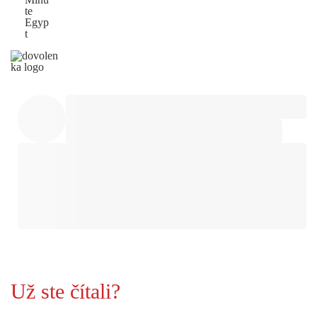
te
Egyp
t
Už ste čítali?