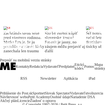
ŽENA
INDEX
INDEX
Zachránila samu seba
Kto by mohol kúpiť
Šéf hotela
pred vlastnou rodinou.
slovenské Tesco?
začal šetriť
Matka ľutuje, že ju
Favorit je jasný, no
Bratislave p
porodila, namiesto lásky
záujem môžu prejaviť aj
tisícky ub
zanechala len traumu
ďalší
Prepnúť na mobilnú verziu stránky
Etický
Mapa
Kontakty
Redakcia
Vydavateľ
Predplatné
Pomoc
kódex
stránk
RSS
Newsletter
Aplikácia
iPad
Prihlásenie do Post.sk
Sportnet
Slovak Spectator
Vydavateľstvo
Inzercia
Návštevnosť webu
Petit Academy
Osobné údaje
Nariadenie DSA
Akčný plán
Licencie
Žiadosť o opravu
©
Copyright
1997-2026 | Petit Press, a.s.