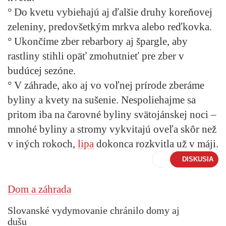
° Do kvetu vybiehajú aj ďalšie druhy koreňovej
zeleniny, predovšetkým mrkva alebo reďkovka.
° Ukončíme zber rebarbory aj špargle, aby
rastliny stihli opäť zmohutnieť pre zber v
budúcej sezóne.
° V záhrade, ako aj vo voľnej prírode zberáme
byliny a kvety na sušenie. Nespoliehajme sa
pritom iba na čarovné byliny svätojánskej noci –
mnohé byliny a stromy vykvitajú oveľa skôr než
v iných rokoch,
lipa
dokonca rozkvitla už v máji.
DISKUSIA
Dom a záhrada
Slovanské vydymovanie chránilo domy aj
dušu