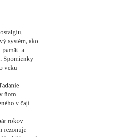
ostalgiu,
ový systém, ako
 pamäti a
ti. Spomienky
ho veku
ľadanie
 v ňom
ného v čaji
pár rokov
h rezonuje