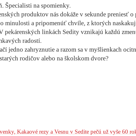
. Špecialisti na spomienky.
enských produktov nás dokáže v sekunde preniesť o 
do minulosti a pripomenúť chvíle, z ktorých naskaku
 pekárenských linkách Sedity vznikajú každú zmenu
mkavých radostí.
stačí jedno zahryznutie a razom sa v myšlienkach oci
starých rodičov alebo na školskom dvore?
venky, Kakaové rezy a Vesnu v Sedite pečú už vyše 60 r