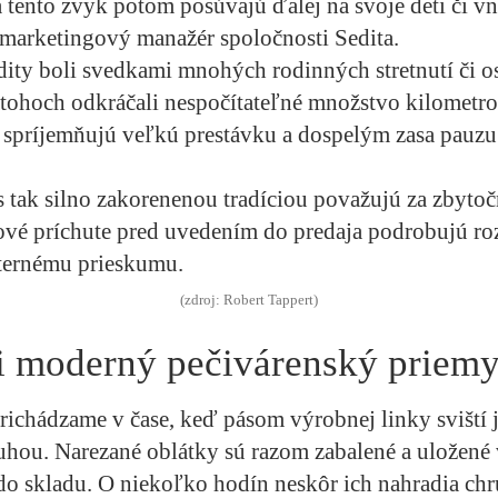
 tento zvyk potom posúvajú ďalej na svoje deti či vn
marketingový manažér spoločnosti Sedita.
ity boli svedkami mnohých rodinných stretnutí či os
atohoch odkráčali nespočítateľné množstvo kilometr
 spríjemňujú veľkú prestávku a dospelým zasa pauzu
s tak silno zakorenenou tradíciou považujú za zbytoč
ové príchute pred uvedením do predaja podrobujú ro
xternému prieskumu.
(zdroj: Robert Tappert)
i moderný pečivárenský priemy
richádzame v čase, keď pásom výrobnej linky sviští 
hou. Narezané oblátky sú razom zabalené a uložené 
do skladu. O niekoľko hodín neskôr ich nahradia c