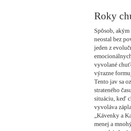
Roky ch
Spôsob, akým u
neostal bez po
jeden z evoluč
emocionálnych 
vyvolané chuťo
výrazne formuj
Tento jav sa 
strateného čas
situáciu, keď 
vyvoláva zápla
„Kávenky a Ka
menej a mnohý