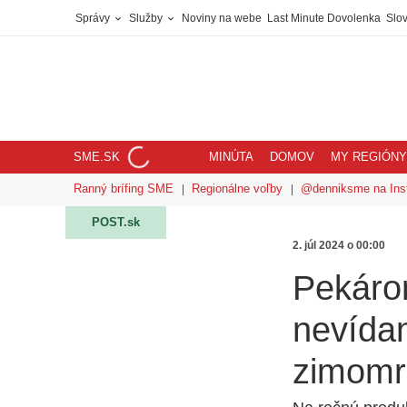
Správy
Služby
Noviny na webe
Last Minute Dovolenka
Slov
SME.SK
MINÚTA
DOMOV
MY REGIÓNY
Ranný brífing SME
Regionálne voľby
@denniksme na Ins
POST.sk
2. júl 2024 o 00:00
Pekáro
nevídan
zimomr