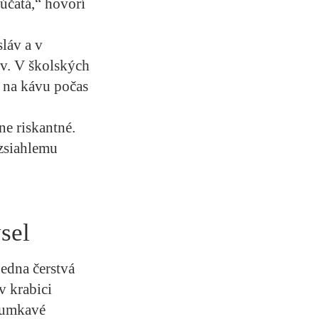
účatá,“ hovorí
láv a v
ov. V školských
 na kávu počas
ne riskantné.
zsiahlemu
sel
jedna čerstvá
v krabici
hrumkavé