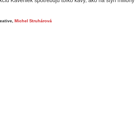
ciu Káveniek spotrebujú toľko kávy, ako na štyri milióny
eative
,
Michel Struhárová