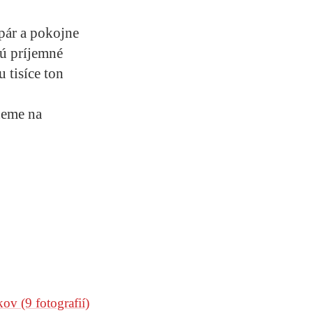
pár a pokojne
jú príjemné
 tisíce ton
tneme na
okov
(9 fotografií)