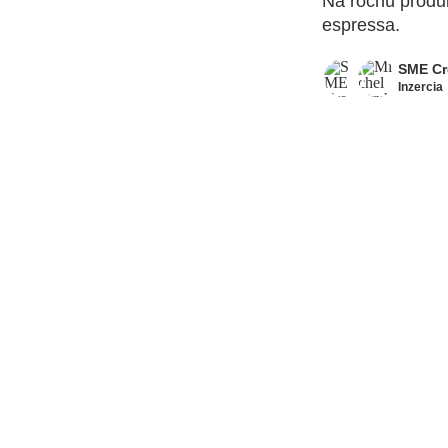
Na ročnú produk
espressa.
SME Cr
Inzercia