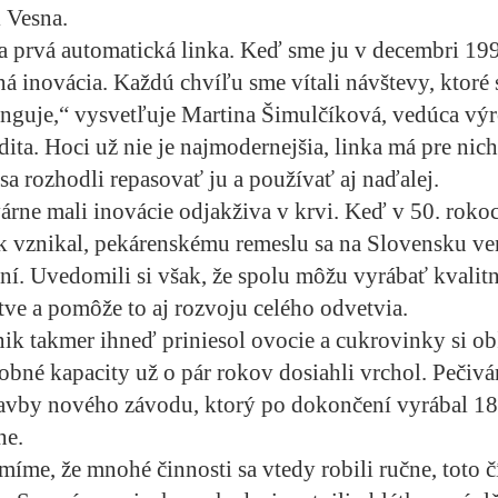
 Vesna.
a prvá automatická linka. Keď sme ju v decembri 1992
á inovácia. Každú chvíľu sme vítali návštevy, ktoré s
unguje,“ vysvetľuje Martina Šimulčíková, vedúca vý
dita. Hoci už nie je najmodernejšia, linka má pre ni
sa rozhodli repasovať ju a používať aj naďalej.
árne mali inovácie odjakživa v krvi. Keď v 50. rok
k vznikal, pekárenskému remeslu sa na Slovensku ve
í. Uvedomili si však, že spolu môžu vyrábať kvalitn
e a pomôže to aj rozvoju celého odvetvia.
k takmer ihneď priniesol ovocie a cukrovinky si ob
obné kapacity už o pár rokov dosiahli vrchol. Pečivá
tavby nového závodu, ktorý po dokončení vyrábal 18-
ne.
íme, že mnohé činnosti sa vtedy robili ručne, toto čí