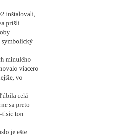
 inštalovali,
a prišli
roby
ch symbolický
och minulého
novalo viacero
ejšie, vo
ľúbila celá
rne sa preto
tisíc ton
slo je ešte