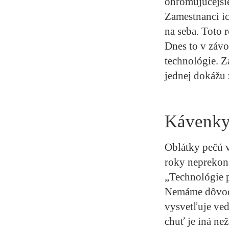
ohromujúcejšie
Zamestnanci i
na seba. Toto 
Dnes to v záv
technológie. Z
jednej dokážu 
Kávenky 
Oblátky pečú 
roky neprekona
„Technológie p
Nemáme dôvod m
vysvetľuje ved
chuť je iná než