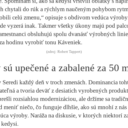
. Spomínam si, ako sa kedysi vrstvili oblátky s nápl
ch chytali do rúk a rýchlym naučeným pohybom rytm
robili celú zmenu,“ opisuje s obdivom vedúca výroby
ode vyzerá inak. Takmer všetky úkony majú pod pal
amestnanci obsluhujú spolu dvanásť výrobných linie
za hodinu vyrobiť tonu Káveniek.
(zdroj: Robert Tappert)
sú upečené a zabalené za 50 m
v Seredi každý deň v troch zmenách. Dominancia toh
teľná a tvoria deväť z desiatich vyrobených produk
rešli rozsiahlou modernizáciou, ale držíme sa tradičn
eniť niečo, čo funguje dlhšie, ako sú mnohí z nás 
úca výroby. Naráža na diskusie, v ktorých niektorí za
 kedysi.