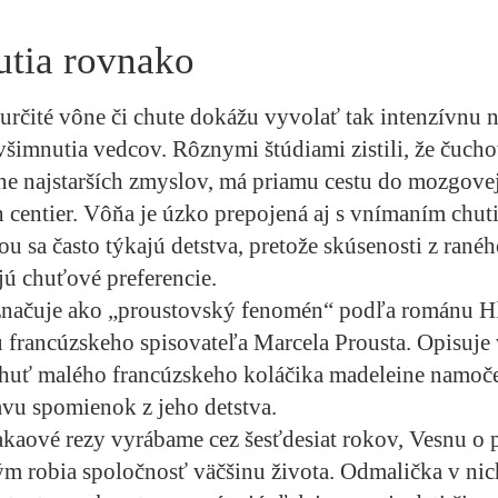
utia rovnako
rčité vône či chute dokážu vyvolať tak intenzívnu n
všimnutia vedcov. Rôznymi štúdiami zistili, že čuch
ne najstarších zmyslov, má priamu cestu do mozgovej
centier. Vôňa je úzko prepojená aj s vnímaním chu
u sa často týkajú detstva, pretože skúsenosti z rané
ú chuťové preferencie.
označuje ako „proustovský fenomén“ podľa románu H
u francúzskeho spisovateľa Marcela Prousta. Opisuje
chuť malého francúzskeho koláčika madeleine namoče
vu spomienok z jeho detstva.
kaové rezy vyrábame cez šesťdesiat rokov, Vesnu o 
m robia spoločnosť väčšinu života. Odmalička v nic