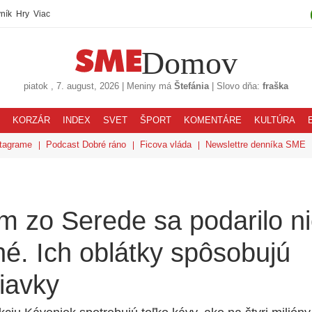
ník
Hry
Viac
Domov
piatok
, 7. august, 2026
|
Meniny má
Štefánia
|
Slovo dňa:
fraška
KORZÁR
INDEX
SVET
ŠPORT
KOMENTÁRE
KULTÚRA
tagrame
Podcast Dobré ráno
Ficova vláda
Newslettre denníka SME
m zo Serede sa podarilo n
é. Ich oblátky spôsobujú
iavky