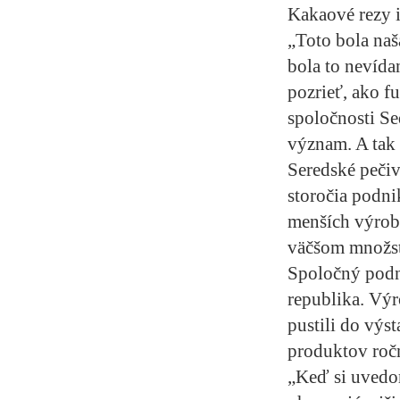
Kakaové rezy i
„Toto bola naš
bola to nevídan
pozrieť, ako f
spoločnosti Se
význam. A tak 
Seredské pečiv
storočia podni
menších výrobn
väčšom množstv
Spoločný podni
republika. Výr
pustili do výs
produktov roč
„Keď si uvedom