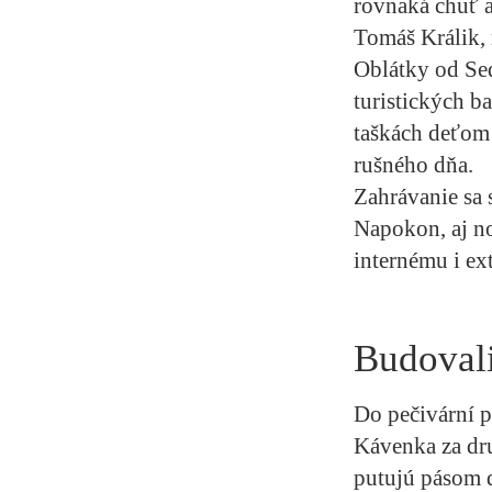
rovnaká chuť a
Tomáš Králik, 
Oblátky od Sed
turistických b
taškách deťom
rušného dňa.
Zahrávanie sa 
Napokon, aj n
internému i e
Budoval
Do pečivární p
Kávenka za dru
putujú pásom 