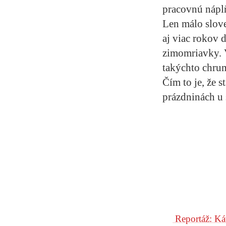
pracovnú náplň
Len málo slov
aj viac rokov 
zimomriavky. V
takýchto chru
Čím to je, že 
prázdninách u 
Reportáž: Ká