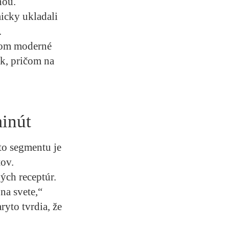
ňou.
icky ukladali
.
com moderné
k, pričom na
inút
to segmentu je
tov.
ých receptúr.
na svete,“
ryto tvrdia, že