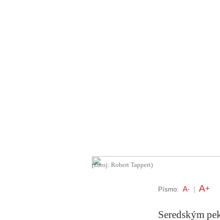
(zdroj: Robert Tappert)
A
+
A
Písmo:
-
|
Seredským pek