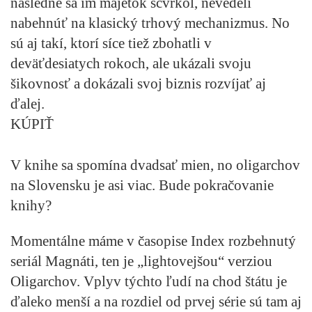
následne sa im majetok scvrkol, nevedeli
nabehnúť na klasický trhový mechanizmus. No
sú aj takí, ktorí síce tiež zbohatli v
deväťdesiatych rokoch, ale ukázali svoju
šikovnosť a dokázali svoj biznis rozvíjať aj
ďalej.
KÚPIŤ
V knihe sa spomína dvadsať mien, no oligarchov
na Slovensku je asi viac. Bude pokračovanie
knihy?
Momentálne máme v časopise Index rozbehnutý
seriál Magnáti, ten je „lightovejšou“ verziou
Oligarchov. Vplyv týchto ľudí na chod štátu je
ďaleko menší a na rozdiel od prvej série sú tam aj