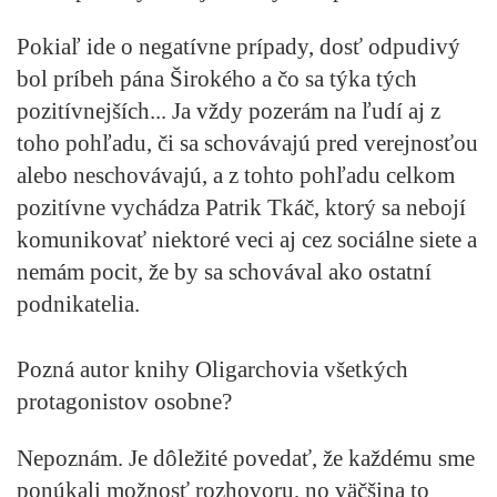
Pokiaľ ide o negatívne prípady, dosť odpudivý
bol príbeh pána Širokého a čo sa týka tých
pozitívnejších... Ja vždy pozerám na ľudí aj z
toho pohľadu, či sa schovávajú pred verejnosťou
alebo neschovávajú, a z tohto pohľadu celkom
pozitívne vychádza Patrik Tkáč, ktorý sa nebojí
komunikovať niektoré veci aj cez sociálne siete a
nemám pocit, že by sa schovával ako ostatní
podnikatelia.
Pozná autor knihy Oligarchovia všetkých
protagonistov osobne?
Nepoznám. Je dôležité povedať, že každému sme
ponúkali možnosť rozhovoru, no väčšina to