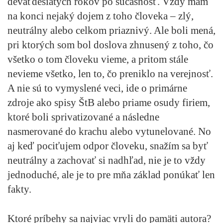
deväťdesiatych rokov po súčasnosť. Vždy mám
na konci nejaký dojem z toho človeka – zlý,
neutrálny alebo celkom priaznivý. Ale boli mená,
pri ktorých som bol doslova zhnusený z toho, čo
všetko o tom človeku vieme, a pritom stále
nevieme všetko, len to, čo preniklo na verejnosť.
A nie sú to vymyslené veci, ide o primárne
zdroje ako spisy ŠtB alebo priame osudy firiem,
ktoré boli sprivatizované a následne
nasmerované do krachu alebo vytunelované. No
aj keď pociťujem odpor človeku, snažím sa byť
neutrálny a zachovať si nadhľad, nie je to vždy
jednoduché, ale je to pre mňa základ ponúkať len
fakty.
Ktoré príbehy sa najviac vryli do pamäti autora?