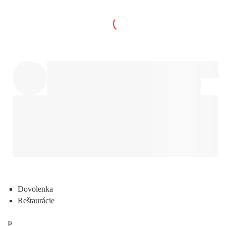
Dovolenka
Reštaurácie
P