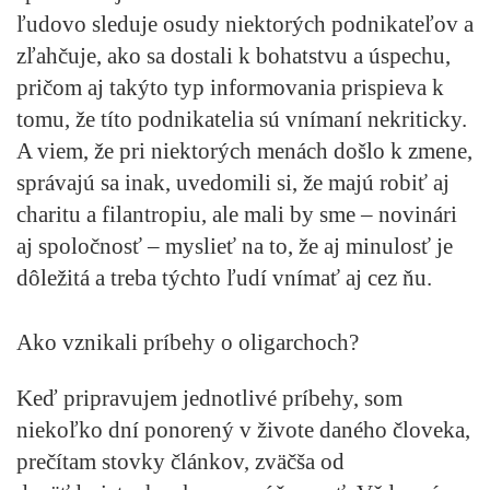
ľudovo sleduje osudy niektorých podnikateľov a
zľahčuje, ako sa dostali k bohatstvu a úspechu,
pričom aj takýto typ informovania prispieva k
tomu, že títo podnikatelia sú vnímaní nekriticky.
A viem, že pri niektorých menách došlo k zmene,
správajú sa inak, uvedomili si, že majú robiť aj
charitu a filantropiu, ale mali by sme – novinári
aj spoločnosť – myslieť na to, že aj minulosť je
dôležitá a treba týchto ľudí vnímať aj cez ňu.
Ako vznikali príbehy o oligarchoch?
Keď pripravujem jednotlivé príbehy, som
niekoľko dní ponorený v živote daného človeka,
prečítam stovky článkov, zväčša od