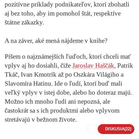
pozitívne príklady podnikateľov, ktorí zbohatli
aj bez toho, aby im pomohol štát, respektíve
štátne zákazky.
A na záver, aké mená nájdeme v knihe?
Píšem o najznámejších ľuďoch, ktorí chceli mať
vplyv aj ho dosiahli, čiže
Jaroslav Haščák
, Patrik
Tkáč, Ivan Kmotrík až po Oszkára Világiho a
Slavomíra Hatinu. Ide o ľudí, ktorí buď mali
veľký vplyv v istej dobe, alebo ho doteraz majú.
Možno ich mnoho ľudí ani nepozná, ale
častokrát sa s ich produktmi alebo vplyvom
stretávajú v bežnom živote.
DISKUSIA
(22)