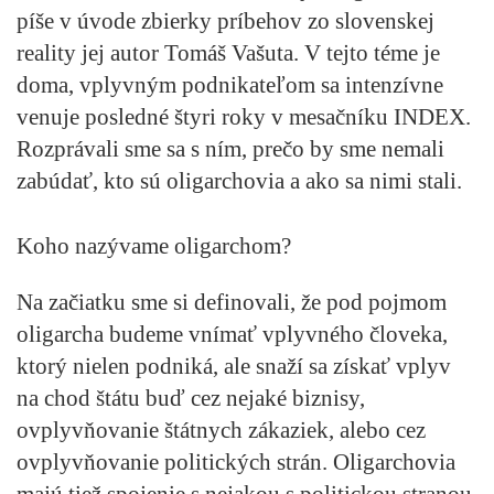
píše v úvode zbierky príbehov zo slovenskej
reality jej autor Tomáš Vašuta. V tejto téme je
doma, vplyvným podnikateľom sa intenzívne
venuje posledné štyri roky v mesačníku INDEX.
Rozprávali sme sa s ním, prečo by sme nemali
zabúdať, kto sú oligarchovia a ako sa nimi stali.
Koho nazývame oligarchom?
Na začiatku sme si definovali, že pod pojmom
oligarcha budeme vnímať vplyvného človeka,
ktorý nielen podniká, ale snaží sa získať vplyv
na chod štátu buď cez nejaké biznisy,
ovplyvňovanie štátnych zákaziek, alebo cez
ovplyvňovanie politických strán. Oligarchovia
majú tiež spojenie s nejakou s politickou stranou