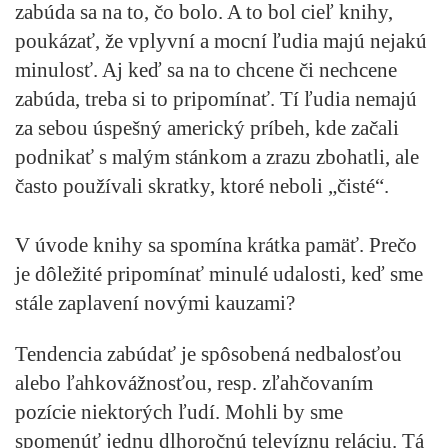
zabúda sa na to, čo bolo. A to bol cieľ knihy,
poukázať, že vplyvní a mocní ľudia majú nejakú
minulosť. Aj keď sa na to chcene či nechcene
zabúda, treba si to pripomínať. Tí ľudia nemajú
za sebou úspešný americký príbeh, kde začali
podnikať s malým stánkom a zrazu zbohatli, ale
často používali skratky, ktoré neboli „čisté“.
V úvode knihy sa spomína krátka pamäť. Prečo
je dôležité pripomínať minulé udalosti, keď sme
stále zaplavení novými kauzami?
Tendencia zabúdať je spôsobená nedbalosťou
alebo ľahkovážnosťou, resp. zľahčovaním
pozície niektorých ľudí. Mohli by sme
spomenúť jednu dlhoročnú televíznu reláciu. Tá