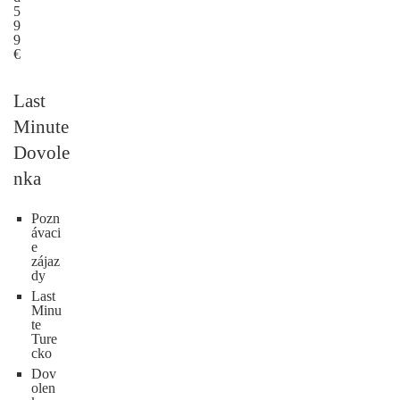
5
9
9
€
Last
Minute
Dovole
nka
Pozn
ávaci
e
zájaz
dy
Last
Minu
te
Ture
cko
Dov
olen