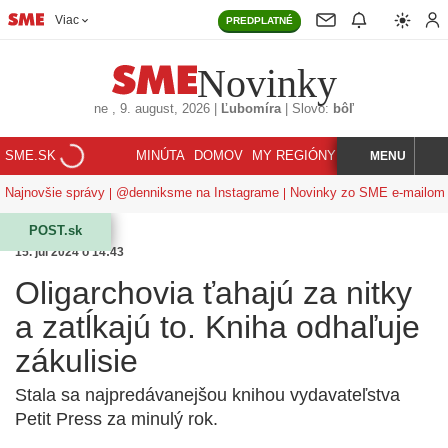
Viac
PREDPLATNÉ
Novinky
ne
, 9. august, 2026
|
Ľubomíra
|
Slovo:
bôľ
SME.SK
MINÚTA
DOMOV
MY REGIÓNY
KORZÁR
MENU
INDEX
HĽADAJ
Najnovšie správy
@denniksme na Instagrame
Novinky zo SME e-mailom
POST.sk
15. júl 2024 o 14:43
Oligarchovia ťahajú za nitky
a zatĺkajú to. Kniha odhaľuje
zákulisie
Stala sa najpredávanejšou knihou vydavateľstva
Petit Press za minulý rok.