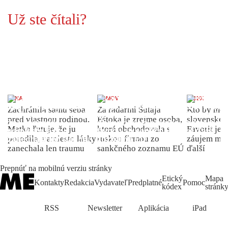
Už ste čítali?
ŽENA
DOMOV
INDEX
Zachránila samu seba
Za radarmi Šutaja
Kto by moh
pred vlastnou rodinou.
Eštoka je zrejme osoba,
slovenské 
Matka ľutuje, že ju
ktorá obchodovala s
Favorit je 
porodila, namiesto lásky
ruskou firmou zo
záujem môž
zanechala len traumu
sankčného zoznamu EÚ
ďalší
Prepnúť na mobilnú verziu stránky
Etický
Mapa
Kontakty
Redakcia
Vydavateľ
Predplatné
Pomoc
kódex
stránk
RSS
Newsletter
Aplikácia
iPad