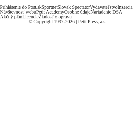
Prihlásenie do Post.sk
Sportnet
Slovak Spectator
Vydavateľstvo
Inzercia
Návštevnosť webu
Petit Academy
Osobné údaje
Nariadenie DSA
Akčný plán
Licencie
Žiadosť o opravu
©
Copyright
1997-2026 | Petit Press, a.s.