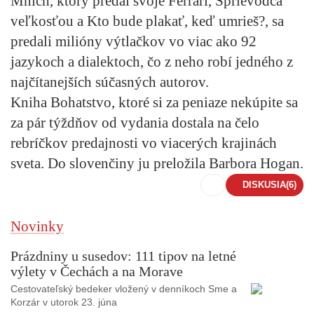
Mních, ktorý predal svoje Ferrari, Sprievodca
veľkosťou a Kto bude plakať, keď umrieš?, sa
predali milióny výtlačkov vo viac ako 92
jazykoch a dialektoch, čo z neho robí jedného z
najčítanejších súčasných autorov.
Kniha
Bohatstvo, ktoré si za peniaze nekúpite
sa
za pár týždňov od vydania dostala na čelo
rebríčkov predajnosti vo viacerých krajinách
sveta. Do slovenčiny ju preložila Barbora Hogan.
DISKUSIA
(6)
Novinky
Prázdniny u susedov: 111 tipov na letné
výlety v Čechách a na Morave
Cestovateľský bedeker vložený v denníkoch Sme a
Korzár v utorok 23. júna