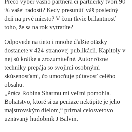
Prečo výber vášho partnera či partnerky tvorí 90
% vašej radosti? Kedy presunúť váš posledný
deň na prvé miesto? V čom tkvie brilantnosť
toho, že sa na rok vytratíte?
Odpovede na tieto i mnohé ďalšie otázky
dostanete v 424-stranovej publikácii. Kapitoly v
nej sú krátke a zrozumiteľné. Autor rôzne
techniky prepája so svojimi osobnými
skúsenosťami, čo umocňuje pútavosť celého
obsahu.
„Práca Robina Sharmu mi veľmi pomohla.
Bohatstvo, ktoré si za peniaze nekúpite je jeho
majstrovským dielom,“ priznal celosvetovo
uznávaný hudobník J Balvin.