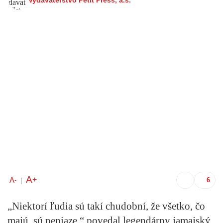
A
+
A
-
|
„Niektorí ľudia sú takí chudobní, že všetko, čo
majú, sú peniaze,“ povedal legendárny jamajský