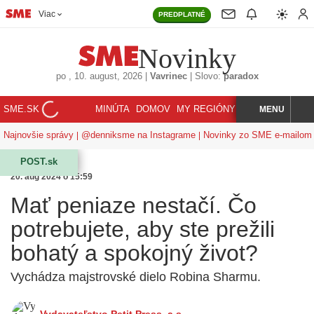
Viac
PREDPLATNÉ
Novinky
po
, 10. august, 2026
|
Vavrinec
|
Slovo:
paradox
SME.SK
MINÚTA
DOMOV
MY REGIÓNY
KORZÁR
MENU
INDEX
HĽADAJ
Najnovšie správy
@denniksme na Instagrame
Novinky zo SME e-mailom
POST.sk
20. aug 2024 o 15:59
Mať peniaze nestačí. Čo
potrebujete, aby ste prežili
bohatý a spokojný život?
Vychádza majstrovské dielo Robina Sharmu.
Vydavateľstvo Petit Press, a.s.