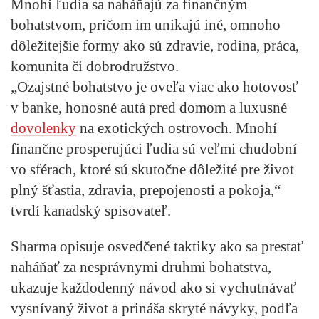
Mnohí ľudia sa naháňajú za finančným
bohatstvom, pričom im unikajú iné, omnoho
dôležitejšie formy ako sú zdravie, rodina, práca,
komunita či dobrodružstvo.
„Ozajstné bohatstvo je oveľa viac ako hotovosť
v banke, honosné autá pred domom a luxusné
dovolenky
na exotických ostrovoch. Mnohí
finančne prosperujúci ľudia sú veľmi chudobní
vo sférach, ktoré sú skutočne dôležité pre život
plný šťastia, zdravia, prepojenosti a pokoja,“
tvrdí kanadský spisovateľ.
Sharma opisuje osvedčené taktiky ako sa prestať
naháňať za nesprávnymi druhmi bohatstva,
ukazuje každodenný návod ako si vychutnávať
vysnívaný život a prináša skryté návyky, podľa