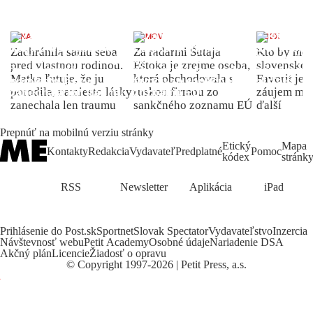
ŽENA
DOMOV
INDEX
Zachránila samu seba
Za radarmi Šutaja
Kto by moh
pred vlastnou rodinou.
Eštoka je zrejme osoba,
slovenské 
Matka ľutuje, že ju
ktorá obchodovala s
Favorit je 
porodila, namiesto lásky
ruskou firmou zo
záujem môž
zanechala len traumu
sankčného zoznamu EÚ
ďalší
Prepnúť na mobilnú verziu stránky
Etický
Mapa
Kontakty
Redakcia
Vydavateľ
Predplatné
Pomoc
kódex
stránk
RSS
Newsletter
Aplikácia
iPad
Prihlásenie do Post.sk
Sportnet
Slovak Spectator
Vydavateľstvo
Inzercia
Návštevnosť webu
Petit Academy
Osobné údaje
Nariadenie DSA
Akčný plán
Licencie
Žiadosť o opravu
©
Copyright
1997-2026 | Petit Press, a.s.