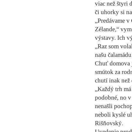
viac než štyri
či uhorky si n
„Predávame v 
Zélande,“ vyme
výstavy. Ich v
„Raz som volal
našu čalamádu
Chuť domova je
smútok za rod
chutí inak než
„Každý trh má 
podobné, no v 
nenašli pochop
neboli kyslé u
Rišňovský.
Uvedenie produ