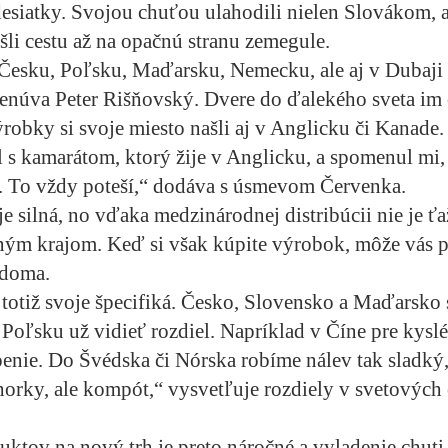
 desiatky. Svojou chuťou ulahodili nielen Slovákom, a
ašli cestu až na opačnú stranu zemegule.
Česku, Poľsku, Maďarsku, Nemecku, ale aj v Dubaji
núva Peter Rišňovský. Dvere do ďalekého sveta im 
ýrobky si svoje miesto našli aj v Anglicku či Kanade.
 s kamarátom, ktorý žije v Anglicku, a spomenul mi,
. To vždy poteší,“ dodáva s úsmevom Červenka.
 silná, no vďaka medzinárodnej distribúcii nie je ťa
ným krajom. Keď si však kúpite výrobok, môže vás p
 doma.
totiž svoje špecifiká. Česko, Slovensko a Maďarsko 
Poľsku už vidieť rozdiel. Napríklad v Číne pre kysl
enie. Do Švédska či Nórska robíme nálev tak sladký,
horky, ale kompót,“ vysvetľuje rozdiely v svetových
ktov na nový trh je preto náročné a vyladenie chuti