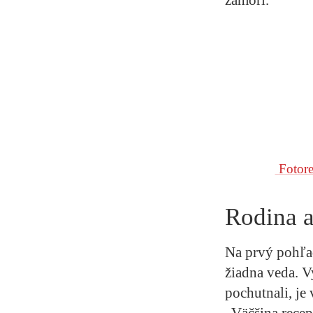
Fotore
Rodina a
Na prvý pohľad
žiadna veda. V
pochutnali, je
„Väčšina recept