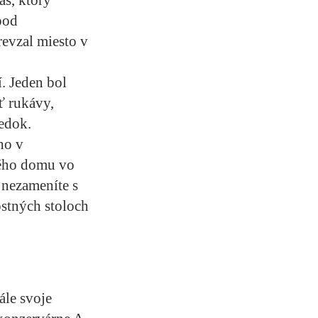
pod
revzal miesto v
í. Jeden bol
ť rukávy,
ledok.
ho v
rého domu vo
 nezameníte s
stných stoloch
ále svoje