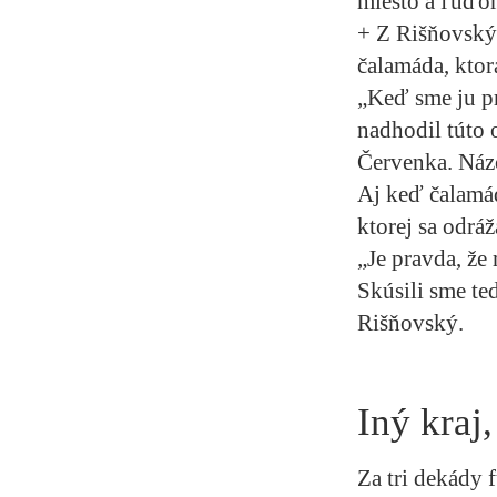
miesto a ľuďom
+ Z Rišňovský,
čalamáda, ktor
„Keď sme ju pr
nadhodil túto 
Červenka. Názo
Aj keď čalamád
ktorej sa odrá
„Je pravda, že
Skúsili sme te
Rišňovský.
Iný kraj
Za tri dekády 