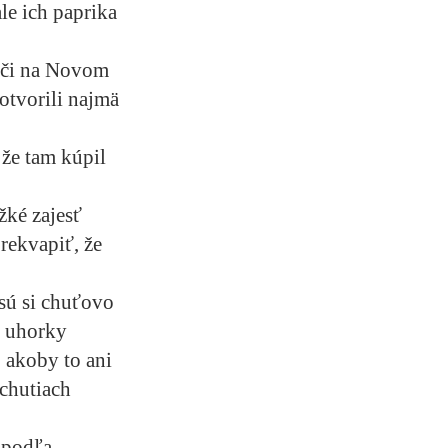
le ich paprika
 či na Novom
otvorili najmä
 že tam kúpil
žké zajesť
rekvapiť, že
sú si chuťovo
é uhorky
 akoby to ani
 chutiach
 podľa