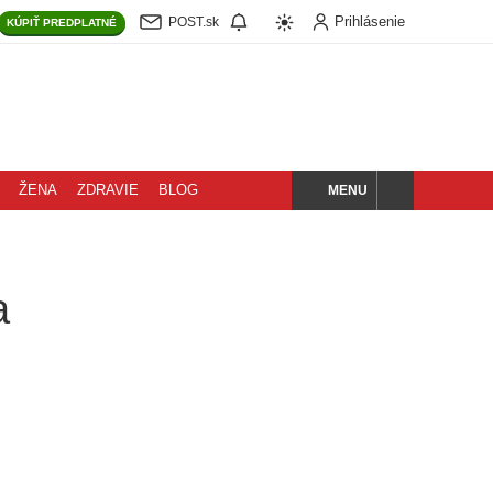
Prihlásenie
POST.sk
KÚPIŤ
PREDPLATNÉ
MENU
ŽENA
ZDRAVIE
BLOG
HĽADAJ
a