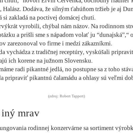
 chutí,“ hovorí Ervin Červenka, obchodný riaditeľ
 Halász. Dodáva, že silným ťahúňom tržieb je aj Du
á si zakladá na poctivej domácej chuti.
výkrát vyrobili, chýbal nám názov. Na rodinnom str
otázku a prišli sme s nápadom volať ju “dunajská”,“ 
v zarezonoval vo firme i medzi zákazníkmi.
a vychádza z tradičnej receptúry, vyskúšali pripravi
žajú ich korene na južnom Slovensku.
 máme radi pikantné jedlá, no postupne sa z toho stáv
da pripraviť pikantnú čalamádu a ohlasy sú veľmi dob
(zdroj: Robert Tappert)
, iný mrav
fungovania rodinnej konzervárne sa sortiment výrobk