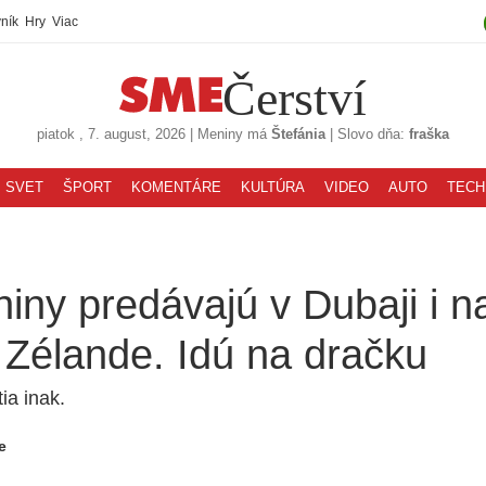
ník
Hry
Viac
Čerství
piatok
, 7. august, 2026
|
Meniny má
Štefánia
|
Slovo dňa:
fraška
SVET
ŠPORT
KOMENTÁRE
KULTÚRA
VIDEO
AUTO
TECH
iny predávajú v Dubaji i n
Zélande. Idú na dračku
ia inak.
e