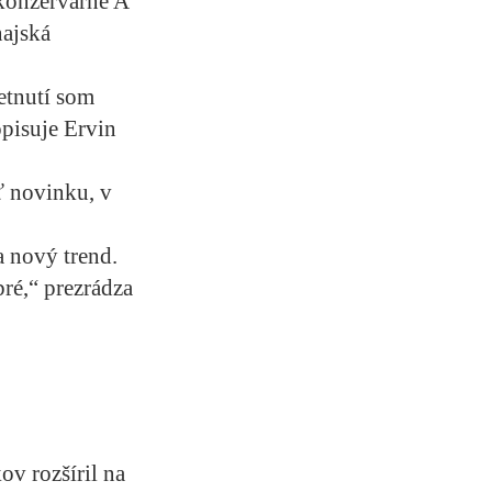
 konzervárne A
najská
etnutí som
opisuje Ervin
ť novinku, v
a nový trend.
ré,“ prezrádza
ov rozšíril na