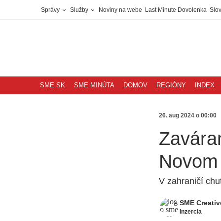
Správy
Služby
Noviny na webe
Last Minute Dovolenka
Slov
SME.SK
SME MINÚTA
DOMOV
REGIÓNY
INDEX
26. aug 2024 o 00:00
Zaváran
Novom 
V zahraničí chut
SME Creativ
Inzercia