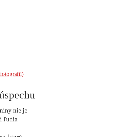
fotografií)
 úspechu
niny nie je
i ľudia
as, ktorý