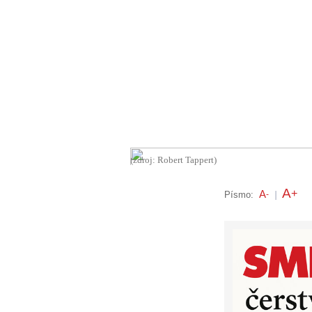
(zdroj: Robert Tappert)
A
+
A
Písmo:
-
|