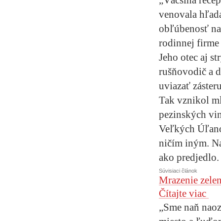
venovala hľada
obľúbenosť naš
rodinnej firm
Jeho otec aj st
rušňovodič a 
uviazať záster
Tak vznikol ml
pezinských vi
Veľkých Úľanoc
ničím iným. N
ako predjedlo.
Súvisiaci článok
Mrazenie zelen
Čítajte viac
„Sme naň naoza