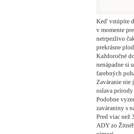
Keď vstúpite d
v momente pren
netrpezlivo ča
prekrásne plod
Každoročné doť
nenápadne si u
farebných pohá
Zaváranie nie j
oslava prírody
Podobne vyzera
zaváraniny s n
Pred viac než 
ADY zo Žitného
zámorí.