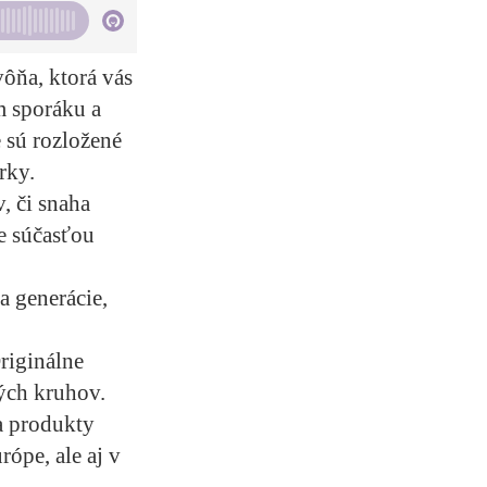
vôňa, ktorá vás
m sporáku a
 sú rozložené
rky.
, či snaha
ne súčasťou
ja generácie,
riginálne
ých kruhov.
a produkty
ópe, ale aj v