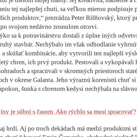
niu tej najlepšej chuti, sa veľkou mierou podpisuje 
ich produktov,“ prezrádza Peter Rišňovský, ktorý p
e po svojom nedávno zosnulom otcovi.
rýko sa k potravinárstvu dostali z úplne iných odvetv
druhý stavbár. Nechýbalo im však odhodlanie vyhrnú
u a skúšať kombinácie, aby vytvorili ten najlepší výs
etý chren, ich prvý produkt. Pestovali a vykopávali 
nohradoch a spracúvali v skromných priestoroch sta
h v okrese Galanta. Jeho výraznú korenistú chuť si
apokon, šunka s chrenom kedysi nechýbala na slávno
iny je súboj s časom. Ako rýchlo sa musí spracovať?
j hrdí. Aj po troch dekádach má medzi produktmi st