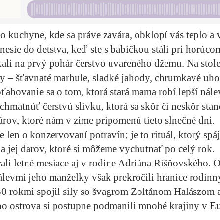
o kuchyne, kde sa práve zavára, obklopí vás teplo a 
esie do detstva, keď ste s babičkou stáli pri horúco
kali na prvý pohár čerstvo uvareného džemu. Na stole
y – šťavnaté marhule, sladké jahody, chrumkavé uho
ahovanie sa o tom, ktorá stará mama robí lepší nálev
chmatnúť čerstvú slivku, ktorá sa skôr či neskôr sta
rov, ktoré nám v zime pripomenú tieto slnečné dni.
e len o konzervovaní potravín; je to rituál, ktorý spá
 a jej darov, ktoré si môžeme vychutnať po celý rok.
li letné mesiace aj v rodine Adriána Rišňovského. O
álevmi jeho manželky však prekročili hranice rodinn
30 rokmi spojil sily so švagrom Zoltánom Halászom 
 ostrova si postupne podmanili mnohé krajiny v Eur