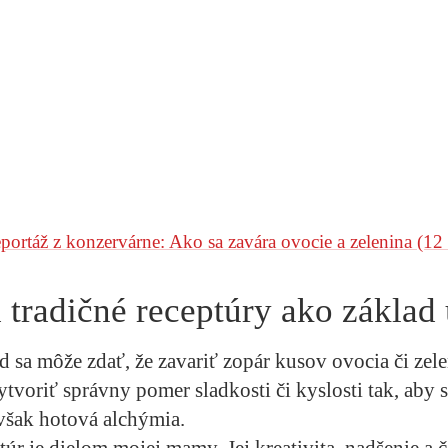
portáž z konzervárne: Ako sa zavára ovocie a zelenina
(12 
 tradičné receptúry ako základ
 sa môže zdať, že zavariť zopár kusov ovocia či zele
ytvoriť správny pomer sladkosti či kyslosti tak, aby s
 však hotová alchýmia.
úr je dielom mojej mamy. Jej kreativita, nadšenie a č