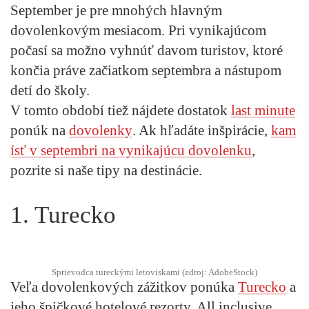
September je pre mnohých hlavným
dovolenkovým mesiacom. Pri vynikajúcom
počasí sa možno vyhnúť davom turistov, ktoré
končia práve začiatkom septembra a nástupom
detí do školy.
V tomto období tiež nájdete dostatok
last minute
ponúk na
dovolenky
. Ak hľadáte inšpirácie,
kam
ísť v septembri na vynikajúcu dovolenku
,
pozrite si naše tipy na destinácie.
1. Turecko
Sprievodca tureckými letoviskami (zdroj: AdobeStock)
Veľa dovolenkových zážitkov ponúka
Turecko
a
jeho špičkové hotelové rezorty. All inclusive