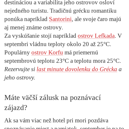
destináciou a variabilita jeho ostrovov osloví
nejedného turistu. Tradičnú grécku romantiku
ponúka napríklad
Santorini
, ale svoje čaro majú
aj menej známe ostrovy.
Za vyskúšanie stojí napríklad
ostrov
Lefkada
. V
septembri vládnu teploty okolo 20 až 25°C.
Populárny
ostrov
Korfu
má priemernú
septembrovú teplotu 23°C a teplotu mora 25°C.
Rezervujte si
last minute dovolenku
do Grécka
a
jeho ostrovy.
Máte väčší zálusk na poznávací
zájazd?
Ak sa vám viac než hotel pri mori pozdáva
spoznávanie miest a pamiatok, september je na to