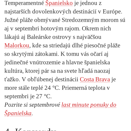
Temperamentné
Španielsko
je jednou z
najstarších dovolenkových destinácií v Európe.
Južné pláže obmývané Stredozemným morom sú
aj v septembri hotovým rajom. Okrem nich
lákajú aj Baleárske ostrovy s najväčšou
Malorkou
, kde sa striedajú dlhé piesočné pláže
so skrytými zátokami. K tomu vás očarí aj
jedinečné vnútrozemie a hlavne španielska
kultúra, ktorej pár sa na svete hľadá naozaj
ťažko. V obľúbenej destinácii
Costa Brava
je
more stále teplé 24 °C. Priemerná teplota v
septembri je 27 °C.
Pozrite si septembrové
last minute ponuky do
Španielska
.