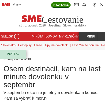
Viac
PREDPLATNÉ
Cestovanie
št
, 6. august, 2026
|
Jozefína
|
Slovo:
heraldika
SME.SK
MINÚTA
DOMOV
MY REGIÓNY
KORZÁR
MENU
INDEX
HĽADAJ
Slovensko
Cestopisy
Pláže
Tipy na dovolenku
Last Minute ponuka
Re
POST.sk
21. aug 2025 o 12:10
Osem destinácií, kam na last
minute dovolenku v
septembri
V septembri ešte nie je letným dovolenkám koniec.
Kam sa vybrať k moru?