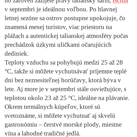
no zároveň zažijete pravý taliansky šarm,
Ischia
v septembri je ideálnou voľbou. Po hlavnej
letnej sezóne sa ostrov postupne upokojuje, čo
znamená menej turistov, viac priestoru na
plážach a autentickej talianskej atmosféry počas
prechádzok úzkymi uličkami očarujúcich
dediniek.
Teploty vzduchu sa pohybujú medzi 25 až 28
°C, takže si môžete vychutnávať príjemne teplé
dni bez neznesiteľnej horúčavy, ktorá býva v
lete. Aj more je v septembri stále osviežujúce, s
teplotou okolo 23 až 25 °C, ideálne na plávanie.
Okrem termálnych kúpeľov, ktoré sú
svetoznáme, si môžete vychutnať aj skvelú
gastronómiu – čerstvé morské plody, miestne
vína a lahodné tradičné jedlá.