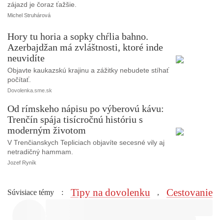
zájazd je čoraz ťažšie.
Michel Struhárová
Hory tu horia a sopky chŕlia bahno.
Azerbajdžan má zvláštnosti, ktoré inde
neuvidíte
Objavte kaukazskú krajinu a zážitky nebudete stíhať
počítať.
Dovolenka.sme.sk
Od rímskeho nápisu po výberovú kávu:
Trenčín spája tisícročnú históriu s
moderným životom
V Trenčianskych Tepliciach objavíte secesné vily aj
netradičný hammam.
Jozef Ryník
Tipy na dovolenku
Cestovanie
Súvisiace témy
:
,