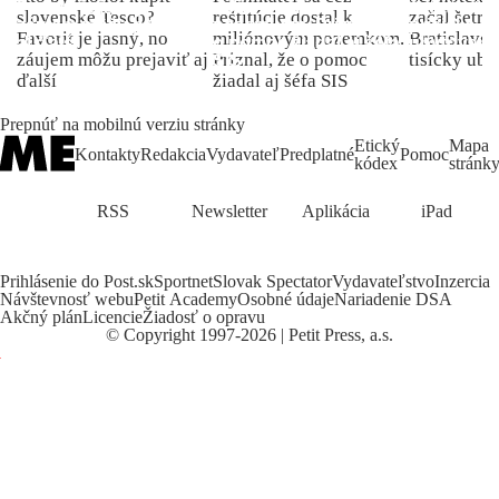
slovenské Tesco?
reštitúcie dostal k
začal šetriť
Favorit je jasný, no
miliónovým pozemkom.
Bratislave p
záujem môžu prejaviť aj
Priznal, že o pomoc
tisícky ub
ďalší
žiadal aj šéfa SIS
Prepnúť na mobilnú verziu stránky
Etický
Mapa
Kontakty
Redakcia
Vydavateľ
Predplatné
Pomoc
kódex
stránk
RSS
Newsletter
Aplikácia
iPad
Prihlásenie do Post.sk
Sportnet
Slovak Spectator
Vydavateľstvo
Inzercia
Návštevnosť webu
Petit Academy
Osobné údaje
Nariadenie DSA
Akčný plán
Licencie
Žiadosť o opravu
©
Copyright
1997-2026 | Petit Press, a.s.