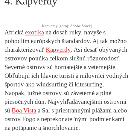
4. Kapverdy
Kapverdy (zdroj: Adobe Stock)
Africká
exotika
na dosah ruky, navyše s
pohodlím európskych štandardov. Aj tak možno
charakterizovať
Kapverdy
. Asi desať obývaných
ostrovov ponúka celkom slušnú rôznorodosť.
Severné ostrovy sú hornatejšie a veternejšie.
Obľubujú ich hlavne turisti a milovníci vodných
športov ako windsurfing či kitesurfing.
Naopak, južné ostrovy sú záveterné a plné
piesočných dún. Najvyhľadávanejšími ostrovmi
sú
Boa Vista
a Sal s priestrannými plážami alebo
ostrov Fogo s neprekonateľnými podmienkami
na potápanie a šnorchlovanie.