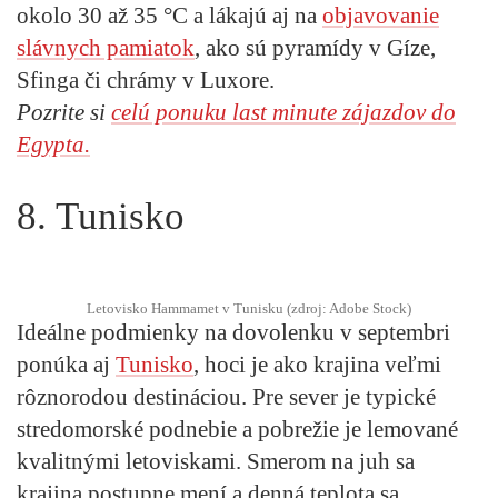
okolo 30 až 35 °C a lákajú aj na
objavovanie
slávnych pamiatok
, ako sú pyramídy v Gíze,
Sfinga či chrámy v Luxore.
Pozrite si
celú ponuku last minute
zájazdov
do
Egypta
.
8. Tunisko
Letovisko Hammamet v Tunisku (zdroj: Adobe Stock)
Ideálne podmienky na dovolenku v septembri
ponúka aj
Tunisko
, hoci je ako krajina veľmi
rôznorodou destináciou. Pre sever je typické
stredomorské podnebie a pobrežie je lemované
kvalitnými letoviskami. Smerom na juh sa
krajina postupne mení a denná teplota sa