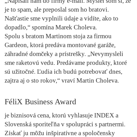
„Napísali nám do firmy e-mail. Myslel som si, že
je to spam, ale preposlal som ho bratovi.
Našťastie sme vyplnili údaje a vidíte, ako to
dopadlo,“ spomína Marek Choleva.
Spolu s bratom Martinom stoja za firmou
Gardeon, ktorá predáva montované garáže,
záhradné domčeky a prístrešky. „Nevymysleli
sme raketovú vedu. Predávame produkty, ktoré
sú užitočné. Ľudia ich budú potrebovať dnes,
zajtra aj o sto rokov,“ vraví Martin Choleva.
FéliX Business Award
je biznisová cena, ktorú vyhlasuje INDEX a
Slovenská sporiteľňa v spolupráci s partnermi.
Získať ju môžu inšpiratívne a spoločensky