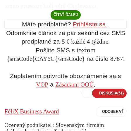
tomto priestore boli silní Cholevovci.
ČÍTAŤ ĎALEJ
Máte predplatné?
Prihláste sa
.
Odomknite článok za pár sekúnd cez SMS
predplatné za
5 € každé 4 týždne.
Pošlite SMS s textom
{smsCode}CAY6C{/smsCode}
na číslo
8787.
Zaplatením potvrdíte oboznámenie sa s
VOP
a
Zásadami OOÚ
.
DISKUSIA
(51)
FéliX Business Award
Ocenený podnikateľ: Slovenským firmám