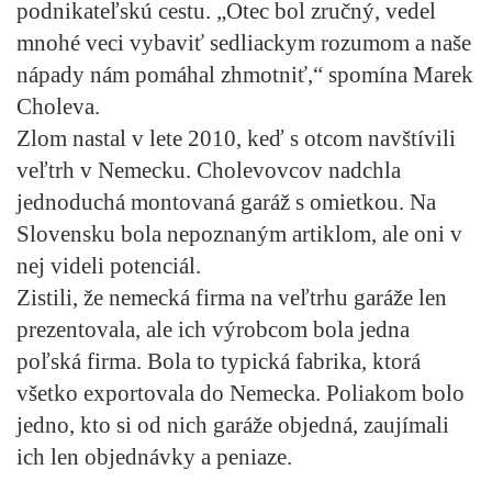
podnikateľskú cestu. „Otec bol zručný, vedel
mnohé veci vybaviť sedliackym rozumom a naše
nápady nám pomáhal zhmotniť,“ spomína Marek
Choleva.
Zlom nastal v lete 2010, keď s otcom navštívili
veľtrh v Nemecku. Cholevovcov nadchla
jednoduchá montovaná garáž s omietkou. Na
Slovensku bola nepoznaným artiklom, ale oni v
nej videli potenciál.
Zistili, že nemecká firma na veľtrhu garáže len
prezentovala, ale ich výrobcom bola jedna
poľská firma. Bola to typická fabrika, ktorá
všetko exportovala do Nemecka. Poliakom bolo
jedno, kto si od nich garáže objedná, zaujímali
ich len objednávky a peniaze.