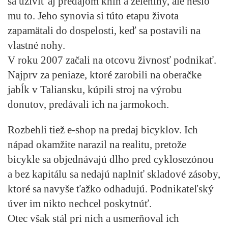
sa uživiť aj predajom kníh a zeleniny, ale nešlo
mu to. Jeho synovia si túto etapu života
zapamätali do dospelosti, keď sa postavili na
vlastné nohy.
V roku 2007 začali na otcovu živnosť podnikať.
Najprv za peniaze, ktoré zarobili na oberačke
jabĺk v Taliansku, kúpili stroj na výrobu
donutov, predávali ich na jarmokoch.
Rozbehli tiež e-shop na predaj bicyklov. Ich
nápad okamžite narazil na realitu, pretože
bicykle sa objednávajú dlho pred cyklosezónou
a bez kapitálu sa nedajú naplniť skladové zásoby,
ktoré sa navyše ťažko odhadujú. Podnikateľský
úver im nikto nechcel poskytnúť.
Otec však stál pri nich a usmerňoval ich