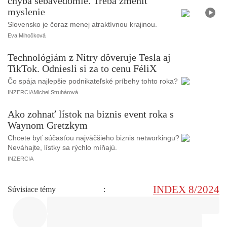
chýba sebavedomie. Treba zmeniť
V
i
myslenie
d
e
Slovensko je čoraz menej atraktívnou krajinou.
o
Eva Mihočková
Technológiám z Nitry dôveruje Tesla aj
TikTok. Odniesli si za to cenu FéliX
Čo spája najlepšie podnikateľské príbehy tohto roka?
INZERCIA
Michel Struhárová
Ako zohnať lístok na biznis event roka s
Waynom Gretzkym
Chcete byť súčasťou najväčšieho biznis networkingu?
Neváhajte, lístky sa rýchlo míňajú.
INZERCIA
INDEX 8/2024
Súvisiace témy
: