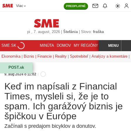
Viac
PREDPLATNÉ
pi
, 7. august, 2026
|
Štefánia
|
Slovo:
fraška
SME.SK
MINÚTA
DOMOV
MY REGIÓNY
KORZÁR
MENU
INDEX
HĽADAJ
Ekonomika
Biznis
Financie
Reality
Spotrebiteľ
Analýzy a komentáre
POST.sk
9. aug 2024 o 11:02
Keď im napísali z Financial
Times, mysleli si, že je to
spam. Ich garážový biznis je
špičkou v Európe
Začínali s predajom bicyklov a donutov.