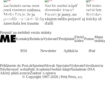
ŽENA
INDEX
INDEX
Zachránila samu seba
Kto by mohol kúpiť
Šéf hotela
pred vlastnou rodinou.
slovenské Tesco?
začal šetriť
Matka ľutuje, že ju
Favorit je jasný, no
Bratislave p
porodila, namiesto lásky
záujem môžu prejaviť aj
tisícky ub
zanechala len traumu
ďalší
Prepnúť na mobilnú verziu stránky
Etický
Mapa
Kontakty
Redakcia
Vydavateľ
Predplatné
Pomoc
kódex
stránk
RSS
Newsletter
Aplikácia
iPad
Prihlásenie do Post.sk
Sportnet
Slovak Spectator
Vydavateľstvo
Inzercia
Návštevnosť webu
Petit Academy
Osobné údaje
Nariadenie DSA
Akčný plán
Licencie
Žiadosť o opravu
©
Copyright
1997-2026 | Petit Press, a.s.