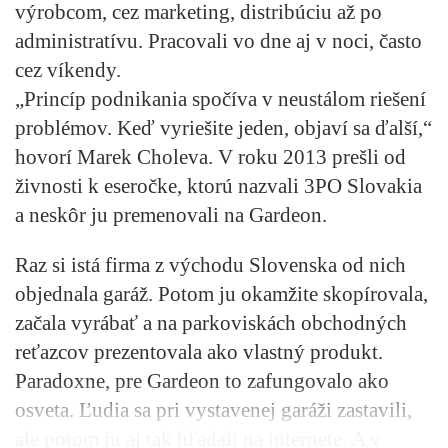
výrobcom, cez marketing, distribúciu až po
administratívu. Pracovali vo dne aj v noci, často
cez víkendy.
„Princíp podnikania spočíva v neustálom riešení
problémov. Keď vyriešite jeden, objaví sa ďalší,“
hovorí Marek Choleva. V roku 2013 prešli od
živnosti k eseročke, ktorú nazvali 3PO Slovakia
a neskôr ju premenovali na Gardeon.
Raz si istá firma z východu Slovenska od nich
objednala garáž. Potom ju okamžite skopírovala,
začala vyrábať a na parkoviskách obchodných
reťazcov prezentovala ako vlastný produkt.
Paradoxne, pre Gardeon to zafungovalo ako
osveta. Ľudia sa pri vystavenej garáži zastavili,
ale potom ju aj tak hľadali na internete. A v