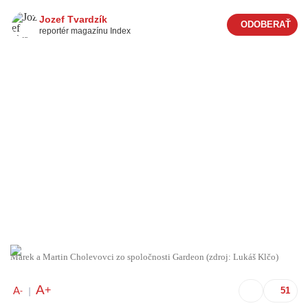
Jozef Tvardzík
reportér magazínu Index
Marek a Martin Cholevovci zo spoločnosti Gardeon (zdroj: Lukáš Klčo)
A
+
A
-
|