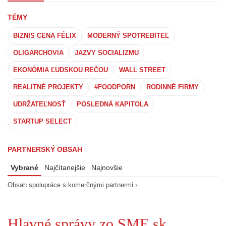
TÉMY
BIZNIS CENA FÉLIX
MODERNÝ SPOTREBITEĽ
OLIGARCHOVIA
JAZVY SOCIALIZMU
EKONÓMIA ĽUDSKOU REČOU
WALL STREET
REALITNÉ PROJEKTY
#FOODPORN
RODINNÉ FIRMY
UDRŽATEĽNOSŤ
POSLEDNÁ KAPITOLA
STARTUP SELECT
PARTNERSKÝ OBSAH
Vybrané
Najčítanejšie
Najnovšie
Obsah spolupráce s komerčnými partnermi ›
Hlavné správy zo SME.sk