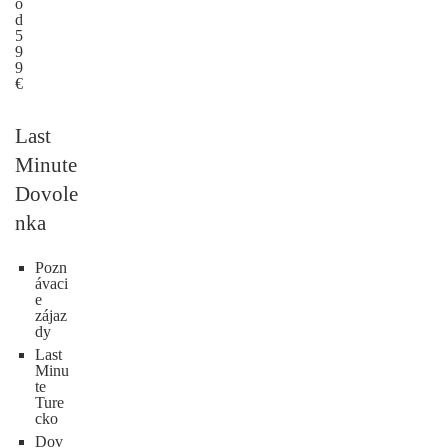
o
d
5
9
9
€
Last
Minute
Dovole
nka
Pozn
ávaci
e
zájaz
dy
Last
Minu
te
Ture
cko
Dov