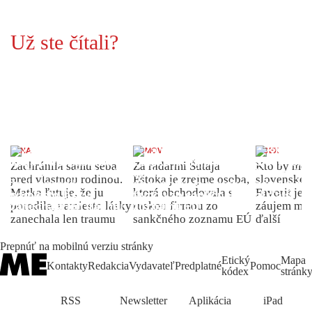
Už ste čítali?
ŽENA
DOMOV
INDEX
Zachránila samu seba
Za radarmi Šutaja
Kto by moh
pred vlastnou rodinou.
Eštoka je zrejme osoba,
slovenské 
Matka ľutuje, že ju
ktorá obchodovala s
Favorit je 
porodila, namiesto lásky
ruskou firmou zo
záujem môž
zanechala len traumu
sankčného zoznamu EÚ
ďalší
Prepnúť na mobilnú verziu stránky
Etický
Mapa
Kontakty
Redakcia
Vydavateľ
Predplatné
Pomoc
kódex
stránk
RSS
Newsletter
Aplikácia
iPad