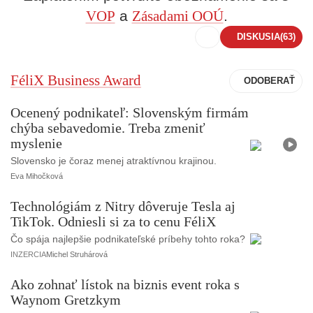
VOP
a
Zásadami OOÚ
.
DISKUSIA
(63)
FéliX Business Award
Ocenený podnikateľ: Slovenským firmám
chýba sebavedomie. Treba zmeniť
V
i
myslenie
d
e
Slovensko je čoraz menej atraktívnou krajinou.
o
Eva Mihočková
Technológiám z Nitry dôveruje Tesla aj
TikTok. Odniesli si za to cenu FéliX
Čo spája najlepšie podnikateľské príbehy tohto roka?
INZERCIA
Michel Struhárová
Ako zohnať lístok na biznis event roka s
Waynom Gretzkym