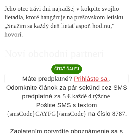
Jeho otec trávi dni najradšej v kokpite svojho
lietadla, ktoré hangáruje na prešovskom letisku.
„Snažím sa každý deň lietať aspoň hodinu,“
hovorí.
Noví obchodní partneri
ČÍTAŤ ĎALEJ
Máte predplatné?
Prihláste sa
.
Odomknite článok za pár sekúnd cez SMS
predplatné za
5 € každé 4 týždne.
Pošlite SMS s textom
{smsCode}CAYFG{/smsCode}
na číslo
8787.
Zaplatením potvrdíte oboznámenie sa s