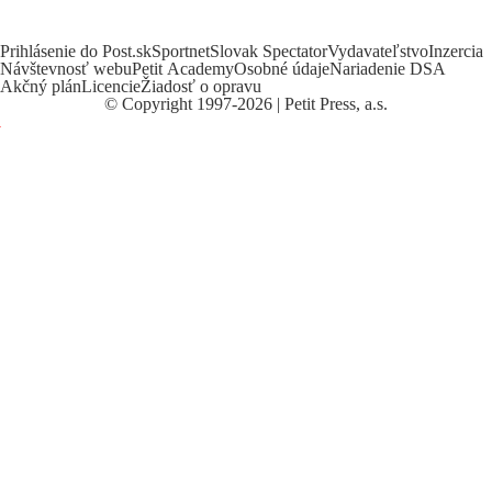
Prihlásenie do Post.sk
Sportnet
Slovak Spectator
Vydavateľstvo
Inzercia
Návštevnosť webu
Petit Academy
Osobné údaje
Nariadenie DSA
Akčný plán
Licencie
Žiadosť o opravu
©
Copyright
1997-2026 | Petit Press, a.s.