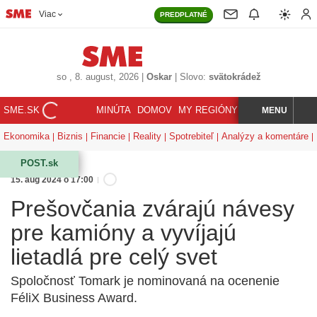
Viac
PREDPLATNÉ
so
, 8. august, 2026
|
Oskar
|
Slovo:
svätokrádež
SME.SK
MINÚTA
DOMOV
MY REGIÓNY
KORZÁR
MENU
INDEX
HĽADAJ
Ekonomika
Biznis
Financie
Reality
Spotrebiteľ
Analýzy a komentáre
POST.sk
15. aug 2024 o 17:00
Prešovčania zvárajú návesy
pre kamióny a vyvíjajú
lietadlá pre celý svet
Spoločnosť Tomark je nominovaná na ocenenie
FéliX Business Award.