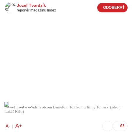
Jozef Tvardzík
reportér magazínu Index
Daniel Tomko mladší s otcom Danielom Tomkom z firmy Tomark. (zdroj:
Lukáš Klčo)
A
+
A
-
|