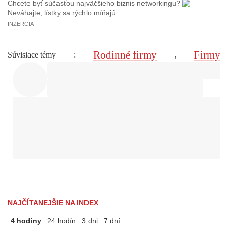
Chcete byť súčasťou najväčšieho biznis networkingu?
Neváhajte, lístky sa rýchlo míňajú.
INZERCIA
Rodinné firmy
Firmy
Súvisiace témy
:
,
NAJČÍTANEJŠIE NA INDEX
4 hodiny
24 hodín
3 dni
7 dní