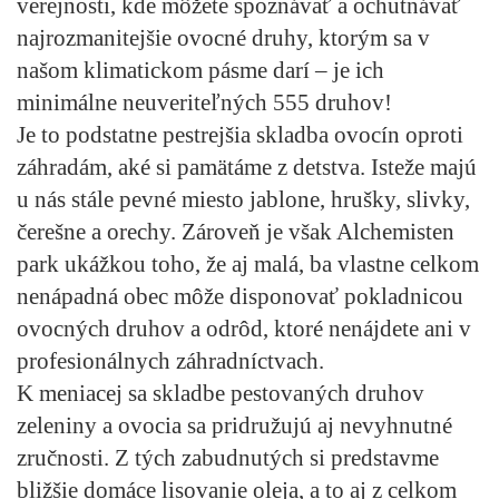
verejnosti, kde môžete spoznávať a ochutnávať
najrozmanitejšie ovocné druhy, ktorým sa v
našom klimatickom pásme darí – je ich
minimálne neuveriteľných 555 druhov!
Je to podstatne pestrejšia skladba ovocín oproti
záhradám, aké si pamätáme z detstva. Isteže majú
u nás stále pevné miesto jablone, hrušky, slivky,
čerešne a orechy. Zároveň je však Alchemisten
park ukážkou toho, že aj malá, ba vlastne celkom
nenápadná obec môže disponovať pokladnicou
ovocných druhov a odrôd, ktoré nenájdete ani v
profesionálnych záhradníctvach.
K meniacej sa skladbe pestovaných druhov
zeleniny a ovocia sa pridružujú aj nevyhnutné
zručnosti. Z tých zabudnutých si predstavme
bližšie domáce lisovanie oleja, a to aj z celkom