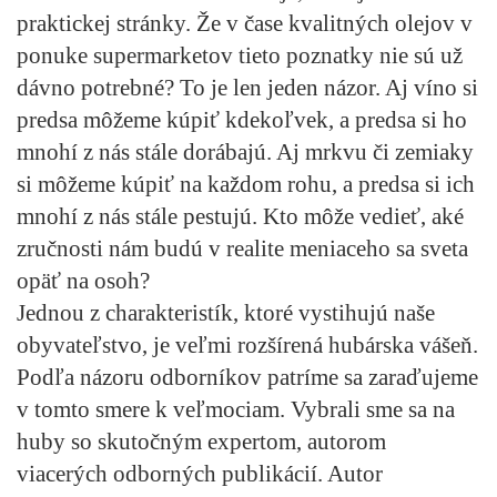
praktickej stránky. Že v čase kvalitných olejov v
ponuke supermarketov tieto poznatky nie sú už
dávno potrebné? To je len jeden názor. Aj víno si
predsa môžeme kúpiť kdekoľvek, a predsa si ho
mnohí z nás stále dorábajú. Aj mrkvu či zemiaky
si môžeme kúpiť na každom rohu, a predsa si ich
mnohí z nás stále pestujú. Kto môže vedieť, aké
zručnosti nám budú v realite meniaceho sa sveta
opäť na osoh?
Jednou z charakteristík, ktoré vystihujú naše
obyvateľstvo, je veľmi rozšírená hubárska vášeň.
Podľa názoru odborníkov patríme sa zaraďujeme
v tomto smere k veľmociam. Vybrali sme sa na
huby so skutočným expertom, autorom
viacerých odborných publikácií. Autor