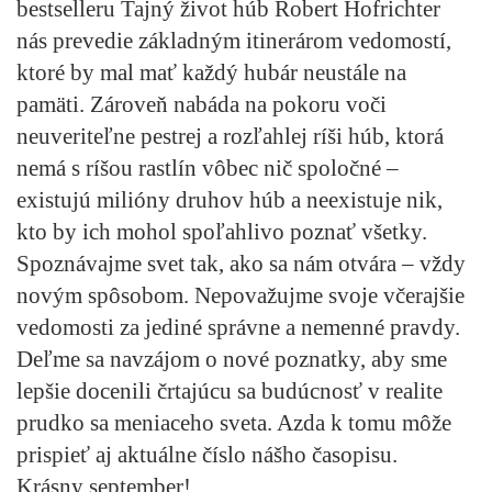
bestselleru Tajný život húb Robert Hofrichter
nás prevedie základným itinerárom vedomostí,
ktoré by mal mať každý hubár neustále na
pamäti. Zároveň nabáda na pokoru voči
neuveriteľne pestrej a rozľahlej ríši húb, ktorá
nemá s ríšou rastlín vôbec nič spoločné –
existujú milióny druhov húb a neexistuje nik,
kto by ich mohol spoľahlivo poznať všetky.
Spoznávajme svet tak, ako sa nám otvára – vždy
novým spôsobom. Nepovažujme svoje včerajšie
vedomosti za jediné správne a nemenné pravdy.
Deľme sa navzájom o nové poznatky, aby sme
lepšie docenili črtajúcu sa budúcnosť v realite
prudko sa meniaceho sveta. Azda k tomu môže
prispieť aj aktuálne číslo nášho časopisu.
Krásny september!