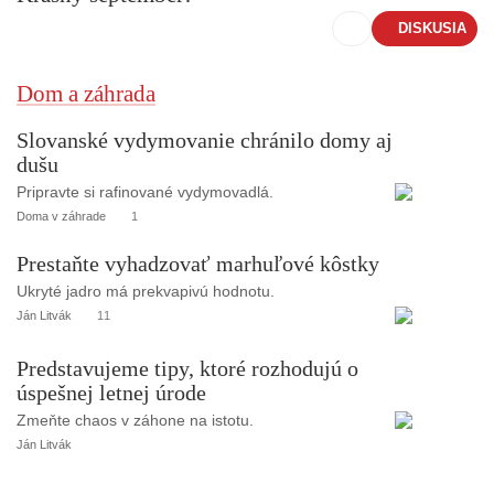
DISKUSIA
Dom a záhrada
Slovanské vydymovanie chránilo domy aj
dušu
Pripravte si rafinované vydymovadlá.
Doma v záhrade
1
Prestaňte vyhadzovať marhuľové kôstky
Ukryté jadro má prekvapivú hodnotu.
Ján Litvák
11
Predstavujeme tipy, ktoré rozhodujú o
úspešnej letnej úrode
Zmeňte chaos v záhone na istotu.
Ján Litvák