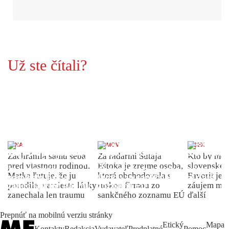
Už ste čítali?
ŽENA
DOMOV
INDEX
Zachránila samu seba
Za radarmi Šutaja
Kto by moh
pred vlastnou rodinou.
Eštoka je zrejme osoba,
slovenské 
Matka ľutuje, že ju
ktorá obchodovala s
Favorit je 
porodila, namiesto lásky
ruskou firmou zo
záujem môž
zanechala len traumu
sankčného zoznamu EÚ
ďalší
Prepnúť na mobilnú verziu stránky
Etický
Mapa
Kontakty
Redakcia
Vydavateľ
Predplatné
Pomoc