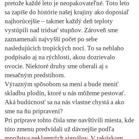
pretože každé leto je neopakovateľné. Toto leto
sa zapíše do histórie našej krajiny ako doposiaľ
najhorúcejšie – takmer každý deň teploty
vystúpili nad tridsať stupňov. Zároveň sme
zaznamenali najvyšší počet po sebe
nasledujúcich tropických nocí. To sa neblaho
podpísalo aj na rýchlosti, akou dozrievalo
ovocie. Niektoré druhy sme oberali aj s
mesačným predstihom.
Výrazným spôsobom sa mení a bude meniť
skladbu plodín, ktoré u nás môžeme pestovať.
Aká budúcnosť sa na nás vlastne chystá a ako
sme na ňu pripravení?
Pri príprave tohto čísla sme navštívili miesta, kde
túto zmenu predvídali už dávnejšie podľa
množstva neklamných signálov. V rakúskom