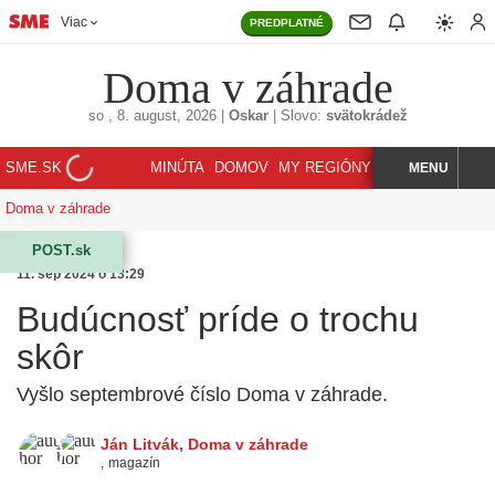
Viac
PREDPLATNÉ
Doma v záhrade
so
, 8. august, 2026
|
Oskar
|
Slovo:
svätokrádež
SME.SK
MINÚTA
DOMOV
MY REGIÓNY
KORZÁR
MENU
INDEX
HĽADAJ
Doma v záhrade
POST.sk
11. sep 2024 o 13:29
Budúcnosť príde o trochu
skôr
Vyšlo septembrové číslo Doma v záhrade.
Ján Litvák
,
Doma v záhrade
,
magazín