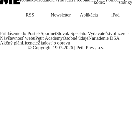
kódex
stránk
RSS
Newsletter
Aplikácia
iPad
Prihlásenie do Post.sk
Sportnet
Slovak Spectator
Vydavateľstvo
Inzercia
Návštevnosť webu
Petit Academy
Osobné údaje
Nariadenie DSA
Akčný plán
Licencie
Žiadosť o opravu
©
Copyright
1997-2026 | Petit Press, a.s.