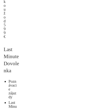
k
o
u
ž
o
d
5
9
9
€
Last
Minute
Dovole
nka
Pozn
ávaci
e
zájaz
dy
Last
Minu