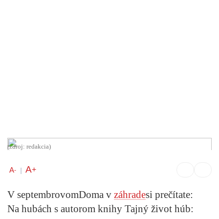
(zdroj: redakcia)
A
+
A
-
|
V septembrovom
Doma v
záhrade
si prečítate:
Na hubách s autorom knihy Tajný život húb: