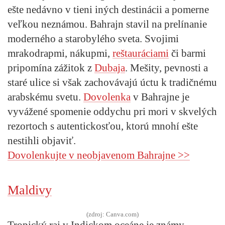
ešte nedávno v tieni iných destinácii a pomerne
veľkou neznámou. Bahrajn stavil na prelínanie
moderného a starobylého sveta. Svojimi
mrakodrapmi, nákupmi,
reštauráciami
či barmi
pripomína zážitok z
Dubaja
. Mešity, pevnosti a
staré ulice si však zachovávajú úctu k tradičnému
arabskému svetu.
Dovolenka
v Bahrajne je
vyvážené spomenie oddychu pri mori v skvelých
rezortoch s autentickosťou, ktorú mnohí ešte
nestihli objaviť.
Dovolenkujte v neobjavenom Bahrajne >>
Maldivy
(zdroj: Canva.com)
Tropický raj v Indickom oceáne je známy