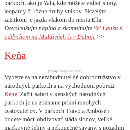
parkoch, ako je Yala, kde môžete vidieť slony,
leopardy či rôzne druhy vtákov. Skvelým
zážitkom je jazda vlakom do mesta Ella.
Dovolenkujte naplno a skombinujte
Srí Lanku s
oddychom na Maldivách či v Dubaji
>>
Keňa
(zdroj: Unsplash.com)
Vyberte sa na nezabudnuteľné dobrodružstvo v
národných parkoch a na východnom pobreží
Kene
. Zažiť safari v kenských národných
parkoch je na zozname prianí mnohých
cestovateľov. V parkoch Tsavo a Amboseli
budete môcť obdivovať stáda slonov, veľké
mačkovité šelmy a nekonečné savany, s pozadím