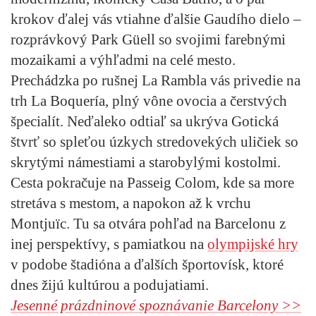
krokov ďalej vás vtiahne ďalšie Gaudího dielo –
rozprávkový Park Güell so svojimi farebnými
mozaikami a výhľadmi na celé mesto.
Prechádzka po rušnej La Rambla vás privedie na
trh La Boquería, plný vône ovocia a čerstvých
špecialít. Neďaleko odtiaľ sa ukrýva Gotická
štvrť so spleťou úzkych stredovekých uličiek so
skrytými námestiami a starobylými kostolmi.
Cesta pokračuje na Passeig Colom, kde sa more
stretáva s mestom, a napokon až k vrchu
Montjuïc. Tu sa otvára pohľad na Barcelonu z
inej perspektívy, s pamiatkou na
olympijské hry
v podobe štadióna a ďalších športovísk, ktoré
dnes žijú kultúrou a podujatiami.
Jesenné prázdninové spoznávanie Barcelony >>