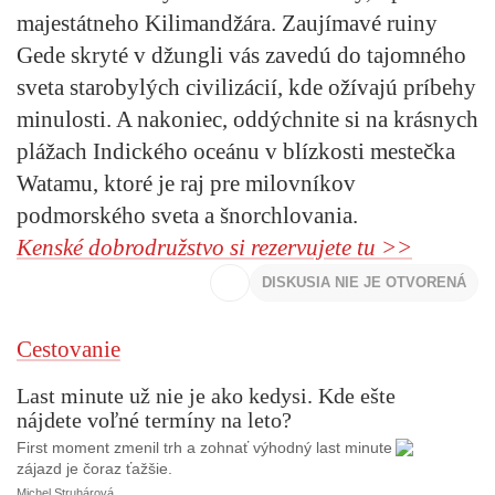
majestátneho Kilimandžára. Zaujímavé ruiny
Gede skryté v džungli vás zavedú do tajomného
sveta starobylých civilizácií, kde ožívajú príbehy
minulosti. A nakoniec, oddýchnite si na krásnych
plážach Indického oceánu v blízkosti mestečka
Watamu, ktoré je raj pre milovníkov
podmorského sveta a šnorchlovania.
Kenské dobrodružstvo si rezervujete tu >>
DISKUSIA NIE JE OTVORENÁ
Cestovanie
Last minute už nie je ako kedysi. Kde ešte
nájdete voľné termíny na leto?
First moment zmenil trh a zohnať výhodný last minute
zájazd je čoraz ťažšie.
Michel Struhárová