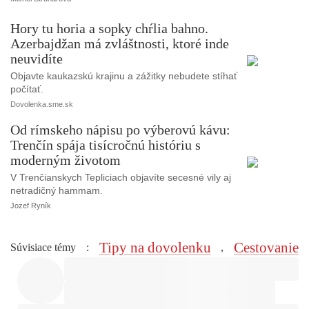
Hory tu horia a sopky chŕlia bahno.
Azerbajdžan má zvláštnosti, ktoré inde
neuvidíte
Objavte kaukazskú krajinu a zážitky nebudete stíhať
počítať.
Dovolenka.sme.sk
Od rímskeho nápisu po výberovú kávu:
Trenčín spája tisícročnú históriu s
moderným životom
V Trenčianskych Tepliciach objavíte secesné vily aj
netradičný hammam.
Jozef Ryník
Tipy na dovolenku
Cestovanie
Súvisiace témy
:
,