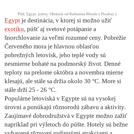
Pláž, Egypt. (zdroj: Obrázok od Katharina Mende z Pixabay )
Egypt
je destinácia, v ktorej si možno užiť
exotiku
, púšť aj svetové potápanie a
šnorchlovanie za veľmi rozumné ceny. Pobrežie
Červeného mora je hlavnou oblasťou
pobrežných letovísk, jeho teplé vody sú
nesmierne bohaté na podmorský život. Denné
teploty na prelome októbra a novembra mierne
klesajú, ale stále sa držia okolo 30 °C. More si
stále drží 25 - 26 °C.
Populárne letoviská v Egypte sú na vysokej
úrovni a ponúkajú rôznorodú zábavu a aktivity.
Zaujímavé dobrodružstvá v Egypte možno zažiť
napríklad pri výletoch do púšte. Hotely sú bežne
vybavené rôznymi rodinnými atrakciami a