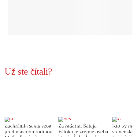
Už ste čítali?
ŽENA
DOMOV
INDEX
Zachránila samu seba
Za radarmi Šutaja
Kto by moh
pred vlastnou rodinou.
Eštoka je zrejme osoba,
slovenské 