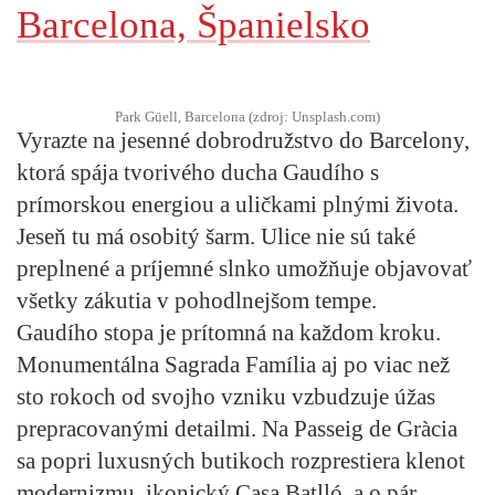
Barcelona, Španielsko
Park Güell, Barcelona (zdroj: Unsplash.com)
Vyrazte na jesenné dobrodružstvo do Barcelony,
ktorá spája tvorivého ducha Gaudího s
prímorskou energiou a uličkami plnými života.
Jeseň tu má osobitý šarm. Ulice nie sú také
preplnené a príjemné slnko umožňuje objavovať
všetky zákutia v pohodlnejšom tempe.
Gaudího stopa je prítomná na každom kroku.
Monumentálna Sagrada Família aj po viac než
sto rokoch od svojho vzniku vzbudzuje úžas
prepracovanými detailmi. Na Passeig de Gràcia
sa popri luxusných butikoch rozprestiera klenot
modernizmu, ikonický Casa Batlló, a o pár