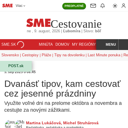
Viac
PREDPLATNÉ
Cestovanie
ne
, 9. august, 2026
|
Ľubomíra
|
Slovo:
bôľ
SME.SK
MINÚTA
DOMOV
MY REGIÓNY
KORZÁR
MENU
INDEX
HĽADAJ
Slovensko
Cestopisy
Pláže
Tipy na dovolenku
Last Minute ponuka
Re
POST.sk
5. sep 2025 o 08:45
Dvanásť tipov, kam cestovať
cez jesenné prázdniny
Využite voľné dni na prelome októbra a novembra a
cestujte za novými zážitkami.
Martina Lukáčová
,
Michel Struhárová
Redaktorka
,
redaktorka a marketérka