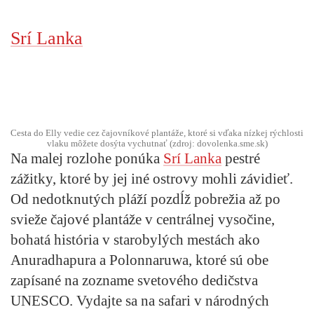
Srí Lanka
Cesta do Elly vedie cez čajovníkové plantáže, ktoré si vďaka nízkej rýchlosti
vlaku môžete dosýta vychutnať (zdroj: dovolenka.sme.sk)
Na malej rozlohe ponúka
Srí Lanka
pestré
zážitky, ktoré by jej iné ostrovy mohli závidieť.
Od nedotknutých pláží pozdĺž pobrežia až po
svieže čajové plantáže v centrálnej vysočine,
bohatá história v starobylých mestách ako
Anuradhapura a Polonnaruwa, ktoré sú obe
zapísané na zozname svetového dedičstva
UNESCO. Vydajte sa na safari v národných