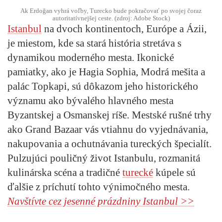
Ak Erdoğan vyhrá voľby, Turecko bude pokračovať po svojej čoraz
autoritatívnejšej ceste. (zdroj: Adobe Stock)
Istanbul
na dvoch kontinentoch, Európe a Ázii,
je miestom, kde sa stará história stretáva s
dynamikou moderného mesta. Ikonické
pamiatky, ako je Hagia Sophia, Modrá mešita a
palác Topkapi, sú dôkazom jeho historického
významu ako bývalého hlavného mesta
Byzantskej a Osmanskej ríše. Mestské rušné trhy
ako Grand Bazaar vás vtiahnu do vyjednávania,
nakupovania a ochutnávania tureckých špecialít.
Pulzujúci pouličný život Istanbulu, rozmanitá
kulinárska scéna a tradičné
turecké
kúpele sú
ďalšie z príchutí tohto výnimočného mesta.
Navštívte cez jesenné prázdniny Istanbul >>