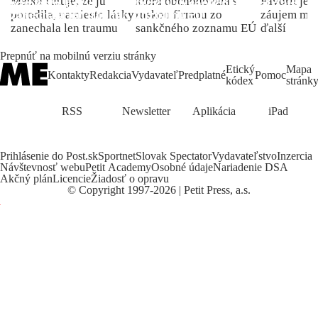
Matka ľutuje, že ju
ktorá obchodovala s
Favorit je 
porodila, namiesto lásky
ruskou firmou zo
záujem môž
zanechala len traumu
sankčného zoznamu EÚ
ďalší
Prepnúť na mobilnú verziu stránky
Etický
Mapa
Kontakty
Redakcia
Vydavateľ
Predplatné
Pomoc
kódex
stránk
RSS
Newsletter
Aplikácia
iPad
Prihlásenie do Post.sk
Sportnet
Slovak Spectator
Vydavateľstvo
Inzercia
Návštevnosť webu
Petit Academy
Osobné údaje
Nariadenie DSA
Akčný plán
Licencie
Žiadosť o opravu
©
Copyright
1997-2026 | Petit Press, a.s.