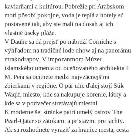
kaviarňami a kultúrou. Pobrežie pri Arabskom
mori pôsobí pokojne, voda je teplá a hotely sú
postavené tak, aby ste mali na dosah aj ich
vlastné úseky pláže.
V Dauhe sa dá prejsť po nábreží Corniche s
výhľadom na tradičné lode dhow aj na panorámu
mrakodrapov. V impozantnom Múzeu
islamského umenia od oceňovaného architekta I.
M. Peia sa ocitnete medzi najvzácnejšími
zbierkami v regióne. O pár ulíc ďalej stojí Súk
Waqif, miesto, kde sa nakupuje korenie, látky a
kde sa v podvečer stretávajú miestni.
K modernejšej stránke patrí umelý ostrov The
Pearl-Qatar so zátokami a prístavmi pre jachty.
Ak sa rozhodnete vyraziť za hranice mesta, cesta