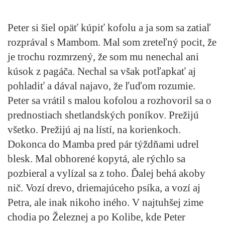
Peter si šiel opäť kúpiť kofolu a ja som sa zatiaľ
rozprával s Mambom. Mal som zreteľný pocit, že
je trochu rozmrzený, že som mu nenechal ani
kúsok z pagáča. Nechal sa však potľapkať aj
pohladiť a dával najavo, že ľuďom rozumie.
Peter sa vrátil s malou kofolou a rozhovoril sa o
prednostiach shetlandských poníkov. Prežijú
všetko. Prežijú aj na lístí, na korienkoch.
Dokonca do Mamba pred pár týždňami udrel
blesk. Mal obhorené kopytá, ale rýchlo sa
pozbieral a vylízal sa z toho. Ďalej behá akoby
nič. Vozí drevo, driemajúceho psíka, a vozí aj
Petra, ale inak nikoho iného. V najtuhšej zime
chodia po Železnej a po Kolibe, kde Peter