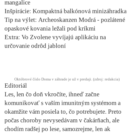
mangalice
Inšpirácie:
Kompaktná balkónová minizáhradka
Tip na výlet:
Archeoskanzen Modrá - pozlátené
opaskové kovania ležali pod kríkmi
Extra:
Vo Zvolene vyvíjajú aplikáciu na
určovanie odrôd jabloní
Októbrové číslo Doma v záhrade je už v predaji. (zdroj: redakcia)
Editoriál
Les, len čo doň vkročíte, ihneď začne
komunikovať s vaším imunitným systémom a
okamžite vám posiela to, čo potrebujete. Preto
počas choroby nevysedávam v čakárňach, ale
chodím radšej po lese, samozrejme, len ak