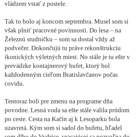
vládzem vstať z postele.
Tak to bolo aj koncom septembra. Musel som si
však plniť pracovné povinnosti. Do lesa – na
Železnú studničku – som sa dostal vždy až
podvečer. Dokončujú tu práve rekonštrukciu
ikonických výletných miest. No stále je tu ešte v
prevádzke kontajnerový bufet, ktorý bol
každodenným cieľom Bratislavčanov počas
covidu.
Tentoraz boli pre zmenu na programe dňa
povodne. Lesná voda sa ešte stále valila prúdom
po ceste. Cesta na Kačín aj k Lesoparku bola
uzavretá. Kým som si sadol do bufetu, hľadel
som dlho do Vydrice, vracajúcej sa pozvoľna do