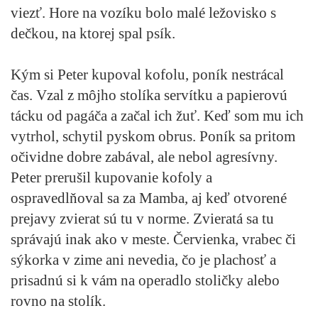
viezť. Hore na vozíku bolo malé ležovisko s
dečkou, na ktorej spal psík.
Kým si Peter kupoval kofolu, poník nestrácal
čas. Vzal z môjho stolíka servítku a papierovú
tácku od pagáča a začal ich žuť. Keď som mu ich
vytrhol, schytil pyskom obrus. Poník sa pritom
očividne dobre zabával, ale nebol agresívny.
Peter prerušil kupovanie kofoly a
ospravedlňoval sa za Mamba, aj keď otvorené
prejavy zvierat sú tu v norme. Zvieratá sa tu
správajú inak ako v meste. Červienka, vrabec či
sýkorka v zime ani nevedia, čo je plachosť a
prisadnú si k vám na operadlo stoličky alebo
rovno na stolík.