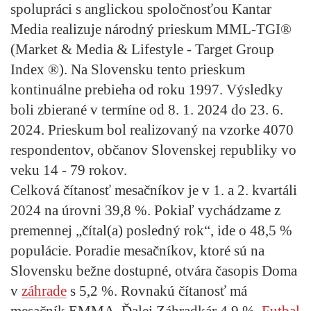
spolupráci s anglickou spoločnosťou Kantar
Media realizuje národný prieskum MML-TGI®
(Market & Media & Lifestyle - Target Group
Index ®). Na Slovensku tento prieskum
kontinuálne prebieha od roku 1997. Výsledky
boli zbierané v termíne od 8. 1. 2024 do 23. 6.
2024. Prieskum bol realizovaný na vzorke 4070
respondentov, občanov Slovenskej republiky vo
veku 14 - 79 rokov.
Celková čítanosť mesačníkov je v 1. a 2. kvartáli
2024 na úrovni 39,8 %. Pokiaľ vychádzame z
premennej „čítal(a) posledný rok“, ide o 48,5 %
populácie. Poradie mesačníkov, ktoré sú na
Slovensku bežne dostupné, otvára časopis
Doma
v
záhrade
s 5,2 %. Rovnakú čítanosť má
mesačník EMMA. Ďalej Záhradkár 4,9 %,
Futbal