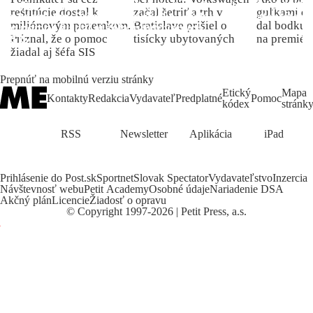
reštitúcie dostal k
začal šetriť a trh v
guľkami do
miliónovým pozemkom.
Bratislave prišiel o
dal bodku 
Priznal, že o pomoc
tisícky ubytovaných
na premiér
žiadal aj šéfa SIS
Prepnúť na mobilnú verziu stránky
Etický
Mapa
Kontakty
Redakcia
Vydavateľ
Predplatné
Pomoc
kódex
stránk
RSS
Newsletter
Aplikácia
iPad
Prihlásenie do Post.sk
Sportnet
Slovak Spectator
Vydavateľstvo
Inzercia
Návštevnosť webu
Petit Academy
Osobné údaje
Nariadenie DSA
Akčný plán
Licencie
Žiadosť o opravu
©
Copyright
1997-2026 | Petit Press, a.s.