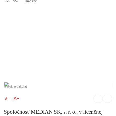
,
magazín
(zdroj: redakcia)
A
+
A
-
|
Spoločnosť MEDIAN SK, s. r. o., v licenčnej