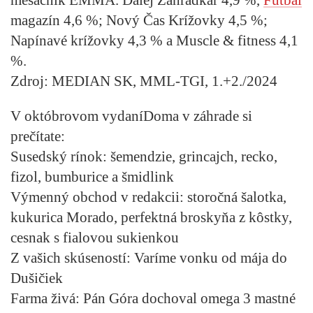
magazín 4,6 %; Nový Čas Krížovky 4,5 %;
Napínavé krížovky 4,3 % a Muscle & fitness 4,1
%.
Zdroj: MEDIAN SK, MML-TGI, 1.+2./2024
V októbrovom vydaní
Doma v záhrade
si
prečítate:
Susedský rínok:
šemendzie, grincajch, recko,
fizol, bumburice a šmidlink
Výmenný obchod v redakcii:
storočná šalotka,
kukurica Morado, perfektná broskyňa z kôstky,
cesnak s fialovou sukienkou
Z vašich skúseností:
Varíme vonku od mája do
Dušičiek
Farma živá:
Pán Góra dochoval omega 3 mastné