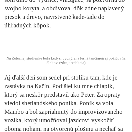
svojho koryta, a obdivoval dôkladne naplavený
piesok a drevo, navrstvené kade-tade do
úhľadných kôpok.
Na Železnej studienke bola kedysi vychýrená lesná tančiareň aj požičovňa
člnkov. (zdroj: redakcia)
Aj ďalší deň som sedel pri stolíku tam, kde je
zastávka na Kačín. Podišiel ku mne chlapík,
ktorý sa neskôr predstavil ako Peter. Za opraty
viedol shetlandského poníka. Poník sa volal
Mambo a bol zapriahnutý do improvizovaného
vozíka, ktorý umožňoval jazdcovi vyskočiť
oboma nohami na otvorenú plošinu a nechať sa