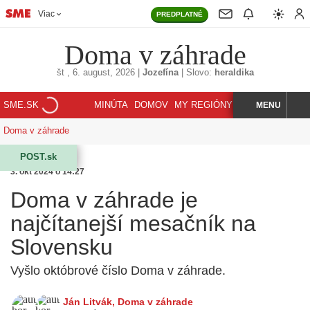
Viac
PREDPLATNÉ
Doma v záhrade
št
, 6. august, 2026
|
Jozefína
|
Slovo:
heraldika
SME.SK
MINÚTA
DOMOV
MY REGIÓNY
KORZÁR
MENU
INDEX
HĽADAJ
Doma v záhrade
POST.sk
3. okt 2024 o 14:27
Doma v záhrade je
najčítanejší mesačník na
Slovensku
Vyšlo októbrové číslo Doma v záhrade.
Ján Litvák
,
Doma v záhrade