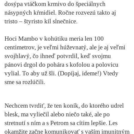
dosýpa vtáčkom krmivo do špeciálnych
násypných kŕmidiel. Ročne rozvezú takto aj
tristo – štyristo kíl slnečnice.
Hoci Mambo v kohútiku meria len 100
centimetrov, je veľmi húževnatý, ale je aj veľmi
svojhlavý, čo ihneď potvrdil, keď svojmu
pánovi drgol do pohára s kofolou a polovicu
vylial. To aby už šli. (Dopíjaj, ideme!) Vtedy
sme sa rozlúčili.
Nechcem tvrdiť, že ten koník, do ktorého udrel
blesk, ma vyliečil alebo niečo také, ale po
stretnutí s ním a s Petrom sa cítim lepšie. Les
okamžite začne komunikovať s vaším imunitným