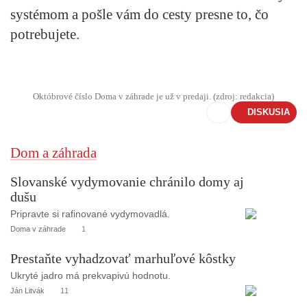
systémom a pošle vám do cesty presne to, čo
potrebujete.
Októbrové číslo Doma v záhrade je už v predaji. (zdroj: redakcia)
DISKUSIA
Dom a záhrada
Slovanské vydymovanie chránilo domy aj
dušu
Pripravte si rafinované vydymovadlá.
Doma v záhrade
1
Prestaňte vyhadzovať marhuľové kôstky
Ukryté jadro má prekvapivú hodnotu.
Ján Litvák
11