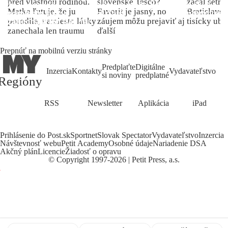
pred vlastnou rodinou.
slovenské Tesco?
začal šetriť
Matka ľutuje, že ju
Favorit je jasný, no
Bratislave p
porodila, namiesto lásky
záujem môžu prejaviť aj
tisícky ub
zanechala len traumu
ďalší
Prepnúť na mobilnú verziu stránky
Predplaťte
Digitálne
Inzercia
Kontakty
Vydavateľstvo
si noviny
predplatné
Regióny
RSS
Newsletter
Aplikácia
iPad
Prihlásenie do Post.sk
Sportnet
Slovak Spectator
Vydavateľstvo
Inzercia
Návštevnosť webu
Petit Academy
Osobné údaje
Nariadenie DSA
Akčný plán
Licencie
Žiadosť o opravu
©
Copyright
1997-2026 | Petit Press, a.s.