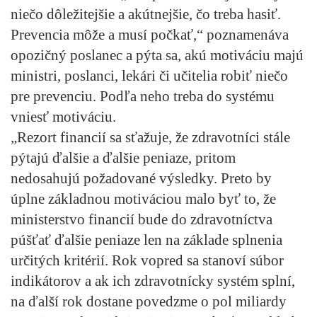
niečo dôležitejšie a akútnejšie, čo treba hasiť.
Prevencia môže a musí počkať,“ poznamenáva
opozičný poslanec a pýta sa, akú motiváciu majú
ministri, poslanci, lekári či učitelia robiť niečo
pre prevenciu. Podľa neho treba do systému
vniesť motiváciu.
„Rezort financií sa sťažuje, že zdravotníci stále
pýtajú ďalšie a ďalšie peniaze, pritom
nedosahujú požadované výsledky. Preto by
úplne základnou motiváciou malo byť to, že
ministerstvo financií bude do zdravotníctva
púšťať ďalšie peniaze len na základe splnenia
určitých kritérií. Rok vopred sa stanoví súbor
indikátorov a ak ich zdravotnícky systém splní,
na ďalší rok dostane povedzme o pol miliardy