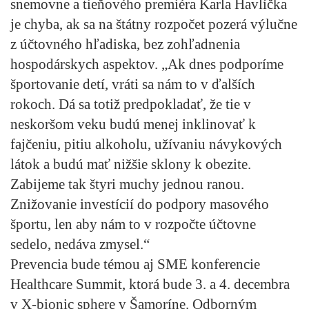
snemovne a tieňového premiéra Karla Havlíčka
je chyba, ak sa na štátny rozpočet pozerá výlučne
z účtovného hľadiska, bez zohľadnenia
hospodárskych aspektov. „Ak dnes podporíme
športovanie detí, vráti sa nám to v ďalších
rokoch. Dá sa totiž predpokladať, že tie v
neskoršom veku budú menej inklinovať k
fajčeniu, pitiu alkoholu, užívaniu návykových
látok a budú mať nižšie sklony k obezite.
Zabijeme tak štyri muchy jednou ranou.
Znižovanie investícií do podpory masového
športu, len aby nám to v rozpočte účtovne
sedelo, nedáva zmysel.“
Prevencia bude témou aj SME konferencie
Healthcare Summit, ktorá bude 3. a 4. decembra
v X-bionic sphere v Šamoríne. Odborným