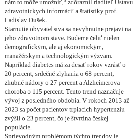
nám to môže umožniť,“ zdôraznil riaditeľ Ústavu
zdravotníckych informácií a štatistiky prof.
Ladislav Dušek.
Starnutie obyvateľstva sa nevyhnutne prejaví na
jeho zdravotnom stave. Budeme čeliť nielen
demografickým, ale aj ekonomickým,
manažérskym a technologickým výzvam.
Napríklad diabetes má za desať rokov vzrásť o
20 percent, srdečné zlyhania o 68 percent,
zhubné nádory o 27 percent a Alzheimerova
choroba o 115 percent. Tento trend naznačuje
vývoj z posledného obdobia. V rokoch 2013 až
2023 sa počet pacientov trpiacich hypertenziu
zvýšil o 23 percent, čo je štvrtina českej
populácie.
Sprievodným problémom týchto trendov je