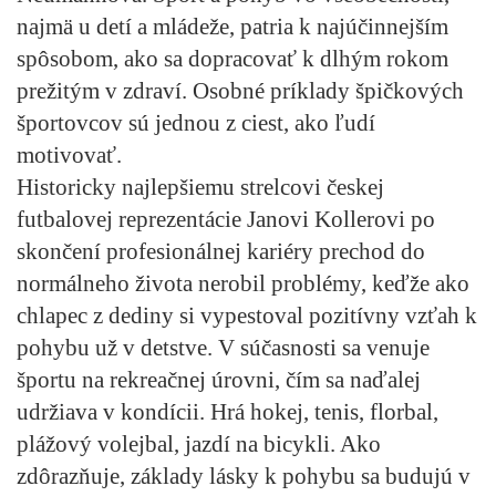
najmä u detí a mládeže, patria k najúčinnejším
spôsobom, ako sa dopracovať k dlhým rokom
prežitým v zdraví. Osobné príklady špičkových
športovcov sú jednou z ciest, ako ľudí
motivovať.
Historicky najlepšiemu strelcovi českej
futbalovej reprezentácie Janovi Kollerovi po
skončení profesionálnej kariéry prechod do
normálneho života nerobil problémy, keďže ako
chlapec z dediny si vypestoval pozitívny vzťah k
pohybu už v detstve. V súčasnosti sa venuje
športu na rekreačnej úrovni, čím sa naďalej
udržiava v kondícii. Hrá hokej, tenis, florbal,
plážový volejbal, jazdí na bicykli. Ako
zdôrazňuje, základy lásky k pohybu sa budujú v