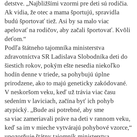
detstve. „Najbližšími vzormi pre deti sú rodičia.
Ak vidia, že otec a mama športujú, spravidla
budú športovať tiež. Asi by sa malo viac
apelovať na rodičov, aby začali športovať. Kvôli
deťom.“
Podľa štátneho tajomníka ministerstva
zdravotníctva SR Ladislava Slobodníka deti do
šiestich rokov, pokým ešte nesedia niekoľko
hodín denne v triede, sa pohybujú úplne
prirodzene, ako to majú geneticky zakódované.
V neskoršom veku, keď už trávia viac času
sedením v laviciach, začína byť ich pohyb
atypický. „Bude asi potrebné, aby sme
sa viac zameriavali práve na deti v rannom veku,
keď sa im v mieche vytvárajú pohybové vzorce,“
upozorňuje štátny tajomník ministerstva