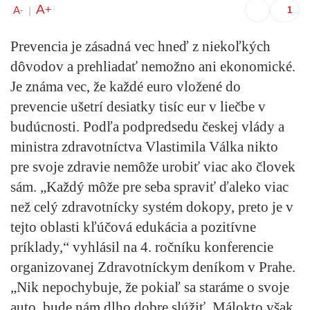
A
+
A
-
|
Prevencia je zásadná vec hneď z niekoľkých
dôvodov a prehliadať nemožno ani ekonomické.
Je známa vec, že každé euro vložené do
prevencie ušetrí desiatky tisíc eur v liečbe v
budúcnosti. Podľa podpredsedu českej vlády a
ministra zdravotníctva Vlastimila Válka nikto
pre svoje zdravie nemôže urobiť viac ako človek
sám. „Každý môže pre seba spraviť ďaleko viac
než celý zdravotnícky systém dokopy, preto je v
tejto oblasti kľúčová edukácia a pozitívne
príklady,“ vyhlásil na 4. ročníku konferencie
organizovanej Zdravotníckym deníkom v Prahe.
„Nik nepochybuje, že pokiaľ sa staráme o svoje
auto, bude nám dlho dobre slúžiť. Málokto však