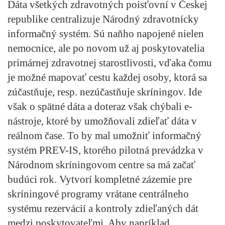
Dáta všetkých zdravotných poisťovní v Českej
republike centralizuje Národný zdravotnícky
informačný systém. Sú naňho napojené nielen
nemocnice, ale po novom už aj poskytovatelia
primárnej zdravotnej starostlivosti, vďaka čomu
je možné mapovať cestu každej osoby, ktorá sa
zúčastňuje, resp. nezúčastňuje skríningov. Ide
však o spätné dáta a doteraz však chýbali e-
nástroje, ktoré by umožňovali zdieľať dáta v
reálnom čase. To by mal umožniť informačný
systém PREV-IS, ktorého pilotná prevádzka v
Národnom skríningovom centre sa má začať
budúci rok. Vytvorí kompletné zázemie pre
skríningové programy vrátane centrálneho
systému rezervácií a kontroly zdieľaných dát
medzi poskytovateľmi. Aby napríklad