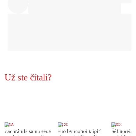
Už ste čítali?
ŽENA
INDEX
INDEX
Zachránila samu seba
Kto by mohol kúpiť
Šéf hotela