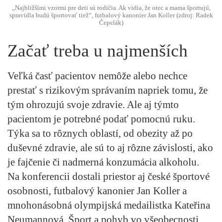
„Najbližšími vzormi pre deti sú rodičia. Ak vidia, že otec a mama športujú,
spravidla budú športovať tiež“, futbalový kanonier Jan Koller (zdroj: Radek
Čepelák)
Začať treba u najmenších
Veľká časť pacientov nemôže alebo nechce
prestať s rizikovým správaním napriek tomu, že
tým ohrozujú svoje zdravie. Ale aj týmto
pacientom je potrebné podať pomocnú ruku.
Týka sa to rôznych oblastí, od obezity až po
duševné zdravie, ale sú to aj rôzne závislosti, ako
je fajčenie či nadmerná konzumácia alkoholu.
Na konferencii dostali priestor aj české športové
osobnosti, futbalový kanonier Jan Koller a
mnohonásobná olympijská medailistka Kateřina
Neumannová. Šport a pohyb vo všeobecnosti,