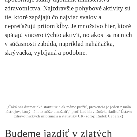
zdravotníctva. Najzdravšie pohybové aktivity sú
tie, ktoré zapájajú čo najviac svalov a
nepreťažujú pritom kĺby. Je množstvo hier, ktoré
spájajú viacero týchto aktivít, no akosi sa na nich
v súčasnosti zabúda, napríklad naháňačka,
skrývačka, vybíjaná a podobne.
„Čaká nás dramatické starnutie a ak máme prežiť, prevencia je jeden z mála
nástrojov, ktorý nám to môže umožniť,“ prof. Ladislav Dušek, riaditeľ Ústavu
zdravotníckych informácií a štatistiky ČR (zdroj: Radek Čepelák)
Budeme jazdiť v zlatých