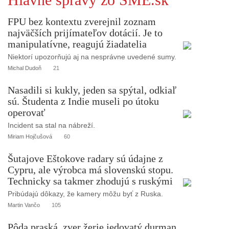
FPU bez kontextu zverejnil zoznam
najväčších prijímateľov dotácií. Je to
manipulatívne, reagujú žiadatelia
Niektorí upozorňujú aj na nesprávne uvedené sumy.
Michal Dudoň
21
Nasadili si kukly, jeden sa spýtal, odkiaľ
sú. Študenta z Indie museli po útoku
operovať
Incident sa stal na nábreží.
Miriam Hojčušová
60
Šutajove Eštokove radary sú údajne z
Cypru, ale výrobca má slovenskú stopu.
Technicky sa takmer zhodujú s ruskými
Pribúdajú dôkazy, že kamery môžu byť z Ruska.
Martin Vančo
105
Pôda praská, zver žerie jedovatý durman.