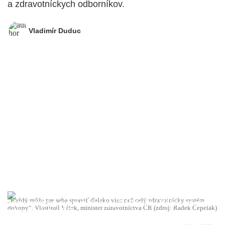
a zdravotníckych odborníkov.
Vladimír Duduc
„Každý môže pre seba spraviť ďaleko viac než celý zdravotnícky systém
dokopy“, Vlastimil Válek, minister zdravotníctva ČR (zdroj: Radek Čepelák)