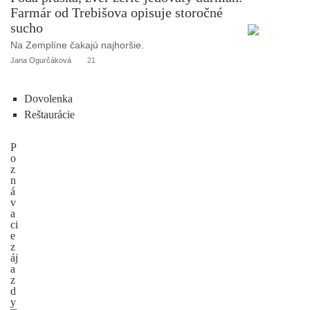
Farmár od Trebišova opisuje storočné
sucho
Na Zemplíne čakajú najhoršie.
Jana Ogurčáková
21
Dovolenka
Reštaurácie
P
o
z
n
á
v
a
ci
e
z
áj
a
z
d
y