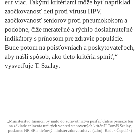
eur viac. Takými kritériami môže byť napríklad
zaočkovanosť detí proti vírusu HPV,
zaočkovanosť seniorov proti pneumokokom a
podobne, čiže merateľné a rýchlo dosiahnuteľné
indikátory s prínosom pre zdravie populácie.
Bude potom na poisťovniach a poskytovateľoch,
aby našli spôsob, ako tieto kritéria splniť,“
vysvetľuje T. Szalay.
„Ministerstvo financií by malo do zdravotníctva púšťať ďalšie peniaze len
na základe splnenia určitých vopred stanovených kritérií“ Tomáš Szalay,
poslanec NR SR a tieňový minister zdravotníctva (zdroj: Radek Čepelák)