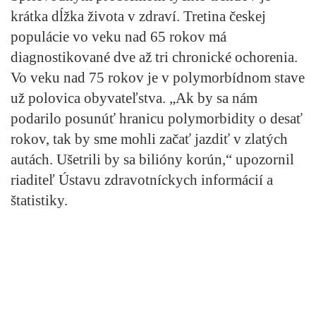
krátka dĺžka života v zdraví. Tretina českej
populácie vo veku nad 65 rokov má
diagnostikované dve až tri chronické ochorenia.
Vo veku nad 75 rokov je v polymorbídnom stave
už polovica obyvateľstva. „Ak by sa nám
podarilo posunúť hranicu polymorbidity o desať
rokov, tak by sme mohli začať jazdiť v zlatých
autách. Ušetrili by sa bilióny korún,“ upozornil
riaditeľ Ústavu zdravotníckych informácií a
štatistiky.