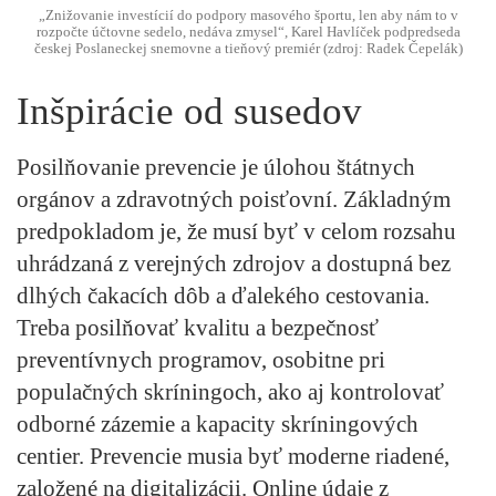
„Znižovanie investícií do podpory masového športu, len aby nám to v
rozpočte účtovne sedelo, nedáva zmysel“, Karel Havlíček podpredseda
českej Poslaneckej snemovne a tieňový premiér (zdroj: Radek Čepelák)
Inšpirácie od susedov
Posilňovanie prevencie je úlohou štátnych
orgánov a zdravotných poisťovní. Základným
predpokladom je, že musí byť v celom rozsahu
uhrádzaná z verejných zdrojov a dostupná bez
dlhých čakacích dôb a ďalekého cestovania.
Treba posilňovať kvalitu a bezpečnosť
preventívnych programov, osobitne pri
populačných skríningoch, ako aj kontrolovať
odborné zázemie a kapacity skríningových
centier. Prevencie musia byť moderne riadené,
založené na digitalizácii. Online údaje z