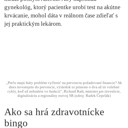
gynekológ, ktorý pacientke urobí test na akútne
krvácanie, mohol dáta v reálnom čase zdieľať s
jej praktickým lekárom.
„Prečo majú štáty problém vyčleniť na prevenciu požadované financie? Ak
dnes investujete do prevencie, výsledok to prinesie o dva až tri volebné
cykly, keď už nebudete vo funkcii“, Richard Raši, minister pre investície,
digitalizáciu a regionálny rozvoj SR (zdroj: Radek Čepelák)
Ako sa hrá zdravotnícke
bingo