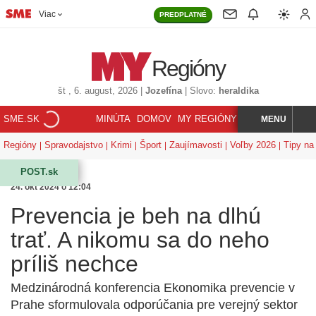
Viac
PREDPLATNÉ
Regióny
št
, 6. august, 2026
|
Jozefína
|
Slovo:
heraldika
SME.SK
MINÚTA
DOMOV
MY REGIÓNY
KORZÁR
MENU
INDEX
HĽADAJ
Regióny
Spravodajstvo
Krimi
Šport
Zaujímavosti
Voľby 2026
Tipy na 
POST.sk
24. okt 2024 o 12:04
Prevencia je beh na dlhú
trať. A nikomu sa do neho
príliš nechce
Medzinárodná konferencia Ekonomika prevencie v
Prahe sformulovala odporúčania pre verejný sektor