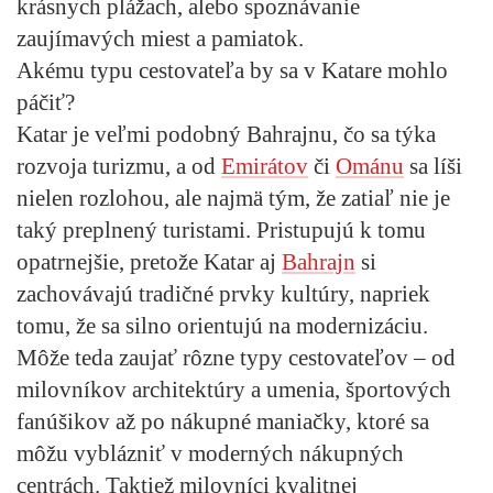
krásnych plážach, alebo spoznávanie
zaujímavých miest a pamiatok.
Akému typu cestovateľa by sa v Katare mohlo
páčiť?
Katar je veľmi podobný Bahrajnu, čo sa týka
rozvoja turizmu, a od
Emirátov
či
Ománu
sa líši
nielen rozlohou, ale najmä tým, že zatiaľ nie je
taký preplnený turistami. Pristupujú k tomu
opatrnejšie, pretože Katar aj
Bahrajn
si
zachovávajú tradičné prvky kultúry, napriek
tomu, že sa silno orientujú na modernizáciu.
Môže teda zaujať rôzne typy cestovateľov – od
milovníkov architektúry a umenia, športových
fanúšikov až po nákupné maniačky, ktoré sa
môžu vyblázniť v moderných nákupných
centrách. Taktiež milovníci kvalitnej