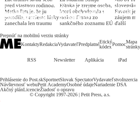
pred vlastnou rodinou.
Eštoka je zrejme osoba,
slovenské 
Matka ľutuje, že ju
ktorá obchodovala s
Favorit je 
porodila, namiesto lásky
ruskou firmou zo
záujem môž
zanechala len traumu
sankčného zoznamu EÚ
ďalší
Prepnúť na mobilnú verziu stránky
Etický
Mapa
Kontakty
Redakcia
Vydavateľ
Predplatné
Pomoc
kódex
stránk
RSS
Newsletter
Aplikácia
iPad
Prihlásenie do Post.sk
Sportnet
Slovak Spectator
Vydavateľstvo
Inzercia
Návštevnosť webu
Petit Academy
Osobné údaje
Nariadenie DSA
Akčný plán
Licencie
Žiadosť o opravu
©
Copyright
1997-2026 | Petit Press, a.s.