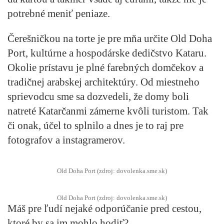
potrebné meniť peniaze.
Čerešničkou na torte je pre mňa určite Old Doha
Port, kultúrne a hospodárske dedičstvo Kataru.
Okolie prístavu je plné farebných domčekov a
tradičnej arabskej architektúry. Od miestneho
sprievodcu sme sa dozvedeli, že domy boli
natreté Katarčanmi zámerne kvôli turistom. Tak
či onak, účel to splnilo a dnes je to raj pre
fotografov a instagramerov.
Old Doha Port (zdroj: dovolenka.sme.sk)
Old Doha Port (zdroj: dovolenka.sme.sk)
Máš pre ľudí nejaké odporúčanie pred cestou,
ktoré by sa im mohlo hodiť?