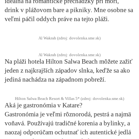
ideálna na romantické prechádzky pri mori,
drink v plážovom bare a pikniky. Mne osobne sa
veľmi páčil oddych práve na tejto pláži.
Al Wakrah (zdroj: dovolenka.sme.sk)
Al Wakrah (zdroj: dovolenka.sme.sk)
Na pláži hotela Hilton Salwa Beach môžete zažiť
jeden z najkrajších západov slnka, keďže sa ako
jediná nachádza na západnom pobreží.
Hilton Salwa Beach Resort & Villas 5* (zdroj: dovolenka.sme.sk)
Aká je gastronómia v Katare?
Gastronómia je veľmi rôznorodá, pestrá a najmä
voňavá. Používajú tradičné korenia a bylinky, a
naozaj odporúčam ochutnať ich autentické jedlá