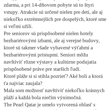
zdarma, a pri 14-dňovom pobyte sú to štyri
vstupy. Atrakcie sú určené nielen pre deti, ale aj
niekoľko extrémnejších pre dospelých, ktoré sme
si veľmi užili.
Pre seniorov sú prispôsobené nielen hotely
bezbariérovými izbami, ale aj verejné budovy,
ktoré sú takmer všade vybavené výťahmi a
bezbariérovými prístupmi. Seniori môžu
navštíviť rôzne výstavy a kultúrne podujatia
prispôsobené práve pre starších ľudí.
Ktoré pláže si si stihla pozrieť? Aké boli a ktorá
ťa najviac zaujala?
Mala som možnosť navštíviť niekoľko krásnych
pláží a každá bola niečím výnimočná.
The Pearl Qatar je umelo vytvorená oblasť s