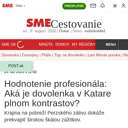
Viac
PREDPLATNÉ
Cestovanie
so
, 8. august, 2026
|
Oskar
|
Slovo:
svätokrádež
SME.SK
MINÚTA
DOMOV
MY REGIÓNY
KORZÁR
MENU
INDEX
HĽADAJ
Slovensko
Cestopisy
Pláže
Tipy na dovolenku
Last Minute ponuka
Re
POST.sk
24. okt 2024 o 12:42
Hodnotenie profesionála:
Aká je dovolenka v Katare
plnom kontrastov?
Krajina na pobreží Perzského zálivu dokáže
prekvapiť širokou škálou zážitkov.