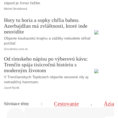
zájazd je čoraz ťažšie.
Michel Struhárová
Hory tu horia a sopky chŕlia bahno.
Azerbajdžan má zvláštnosti, ktoré inde
neuvidíte
Objavte kaukazskú krajinu a zážitky nebudete stíhať
počítať.
Dovolenka.sme.sk
Od rímskeho nápisu po výberovú kávu:
Trenčín spája tisícročnú históriu s
moderným životom
V Trenčianskych Tepliciach objavíte secesné vily aj
netradičný hammam.
Jozef Ryník
Cestovanie
Ázia
Súvisiace témy
:
,