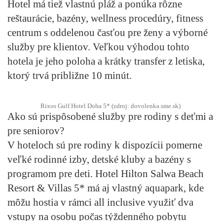
Hotel má tiež vlastnú pláž a ponúka rôzne
reštaurácie, bazény, wellness procedúry, fitness
centrum s oddelenou časťou pre ženy a výborné
služby pre klientov. Veľkou výhodou tohto
hotela je jeho poloha a krátky transfer z letiska,
ktorý trvá približne 10 minút.
Rixos Gulf Hotel Doha 5* (zdroj: dovolenka.sme.sk)
Ako sú prispôsobené služby pre rodiny s deťmi a
pre seniorov?
V hoteloch sú pre rodiny k dispozícii pomerne
veľké rodinné izby, detské kluby a bazény s
programom pre deti. Hotel Hilton Salwa Beach
Resort & Villas 5* má aj vlastný aquapark, kde
môžu hostia v rámci all inclusive využiť dva
vstupy na osobu počas týždenného pobytu