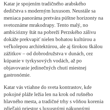
Katar je spojením tradičného arabského
dedičstva s moderným luxusom. Neustále sa
meniaca panoráma pretvára púštne horizonty na
svetoznáme mrakodrapy. Tento malý, no
ambiciózny štát na pobreží Perzského zálivu
dokáže prekvapiť nielen bohatou kultúrou a
veľkolepou architektúrou, ale aj širokou škálou
zážitkov – od dobrodružstva v dunách, cez
kúpanie v tyrkysových vodách, až po
objavovanie jedinečných chutí miestnej
gastronómie.
Katar vás vtiahne do sveta kontrastov, kde
pokojné pláže ležia len na krok od rušného
hlavného mesta, a tradičné trhy s vôňou korenia
zdieľajú priestor s luxusnými nákupnými