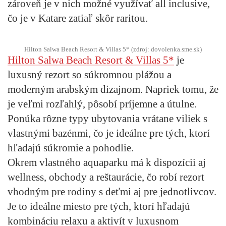
zároveň je v nich možné využívať all inclusive,
čo je v Katare zatiaľ skôr raritou.
Hilton Salwa Beach Resort & Villas 5* (zdroj: dovolenka.sme.sk)
Hilton Salwa Beach Resort & Villas 5*
je
luxusný rezort so súkromnou plážou a
moderným arabským dizajnom. Napriek tomu, že
je veľmi rozľahlý, pôsobí príjemne a útulne.
Ponúka rôzne typy ubytovania vrátane viliek s
vlastnými bazénmi, čo je ideálne pre tých, ktorí
hľadajú súkromie a pohodlie.
Okrem vlastného aquaparku má k dispozícii aj
wellness, obchody a reštaurácie, čo robí rezort
vhodným pre rodiny s deťmi aj pre jednotlivcov.
Je to ideálne miesto pre tých, ktorí hľadajú
kombináciu relaxu a aktivít v luxusnom