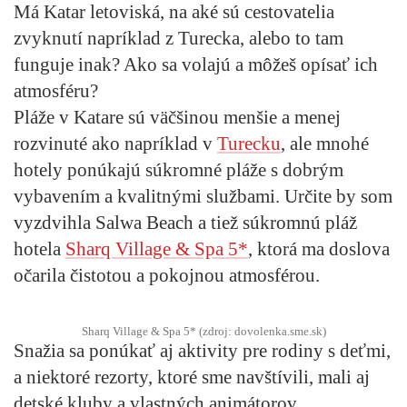
Má Katar letoviská, na aké sú cestovatelia
zvyknutí napríklad z Turecka, alebo to tam
funguje inak? Ako sa volajú a môžeš opísať ich
atmosféru?
Pláže v Katare sú väčšinou menšie a menej
rozvinuté ako napríklad v
Turecku
, ale mnohé
hotely ponúkajú súkromné pláže s dobrým
vybavením a kvalitnými službami. Určite by som
vyzdvihla Salwa Beach a tiež súkromnú pláž
hotela
Sharq Village & Spa 5*
, ktorá ma doslova
očarila čistotou a pokojnou atmosférou.
Sharq Village & Spa 5* (zdroj: dovolenka.sme.sk)
Snažia sa ponúkať aj aktivity pre rodiny s deťmi,
a niektoré rezorty, ktoré sme navštívili, mali aj
detské kluby a vlastných animátorov.