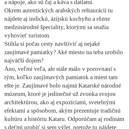
a nápoje, ako sú čaj a káva s datlami.
Okrem autentických arabských reštaurácií tu
nájdete aj indickú, ázijskú kuchyňu a rôzne
medzinárodné špeciality, ktorými sa snažia
vyhovieť turistom.
Stihla si počas cesty navštíviť aj nejaké
zaujímavé pamiatky? Aké miesto na teba urobilo
najväčší dojem?
Áno, veľmi veľa, ale stále málo v porovnaní s
tým, koľko zaujímavých pamiatok a miest tam
ešte je. Zaujímavé bolo najmä Katarské národné
múzeum, ktoré je jedinečné už zvonka svojou
architektúrou, ako aj expozíciami, svetelnými
efektami a spôsobom, akým prezentuje tradičnú
kultúru a históriu Kataru. Odporúčam aj rodinám
s deťmi urobiť si sem výlet, pretože tu nájdete