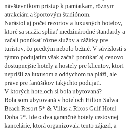
návštevníkom prístup k pamiatkam, rôznym
atrakciám a športovým štadiónom.
Narástol aj počet rezortov a luxusných hotelov,
ktoré sa snažia spĺňať medzinárodné štandardy a
začali ponúkať rôzne služby a zážitky pre
turistov, čo predtým nebolo bežné. V súvislosti s
týmto podujatím však začali ponúkať aj cenovo
dostupnejšie hotely a hostely pre klientov, ktorí
neprišli za luxusom a oddychom na pláži, ale
práve pre fanúšikov takýchto podujatí.
V ktorých hoteloch si bola ubytovaná?
Bola som ubytovaná v hoteloch Hilton Salwa
Beach Resort 5* & Villas a Rixos Gulf Hotel
Doha 5*. Ide o dva garančné hotely cestovnej
kancelárie, ktorá organizovala tento zájazd, a