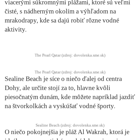
viacerými súkromnými plážami, ktoré sú veľmi
čisté, s nádherným okolím a výhľadom na
mrakodrapy, kde sa dajú robiť rôzne vodné
aktivity.
The Pearl Qatar (zdroj: dovolenka.sme.sk)
The Pearl Qatar (zdroj: dovolenka.sme.sk)
Sealine Beach je síce o niečo ďalej od centra
Dohy, ale určite stojí za to, hlavne kvôli
piesočnatým dunám, kde môžete napríklad jazdiť
na štvorkolkách a vyskúšať vodné športy.
Sealine Beach (zdroj: dovolenka.sme.sk)
O niečo pokojnejšia je pláž Al Wakrah, ktorá je