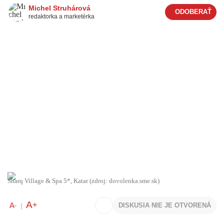
Michel Struhárová
redaktorka a marketérka
Sharq Village & Spa 5*, Katar (zdroj: dovolenka.sme.sk)
A
+
A
DISKUSIA NIE JE OTVORENÁ
-
|