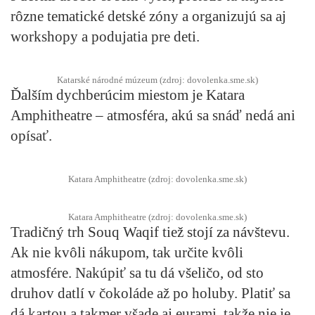
rôzne tematické detské zóny a organizujú sa aj
workshopy a podujatia pre deti.
Katarské národné múzeum (zdroj: dovolenka.sme.sk)
Ďalším dychberúcim miestom je Katara
Amphitheatre – atmosféra, akú sa snáď nedá ani
opísať.
Katara Amphitheatre (zdroj: dovolenka.sme.sk)
Katara Amphitheatre (zdroj: dovolenka.sme.sk)
Tradičný trh Souq Waqif tiež stojí za návštevu.
Ak nie kvôli nákupom, tak určite kvôli
atmosfére. Nakúpiť sa tu dá všeličo, od sto
druhov datlí v čokoláde až po holuby. Platiť sa
dá kartou a takmer všade aj eurami, takže nie je