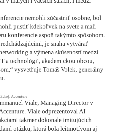
t v malých i väčších sálach, i medzi
konferencie nemohli zúčastniť osobne, bol
mohli pustiť kdekoľvek na svete a mali
ru konferencie aspoň takýmto spôsobom.
predchádzajúcimi, je snaha vytvárať
, networking a výmena skúseností medzi
IT a technológií, akademickou obcou,
som,“ vysvetľuje Tomáš Volek, generálny
u.
Zdroj: Accenture
Emmanuel Viale, Managing Director v
Accenture. Viale odprezentoval AI
rakciami takmer dokonale imitujúcich
anú otázku, ktorá bola leitmotívom aj