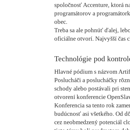
spoločnosť Accenture, ktorá na
programátorov a programátork
obec.
Treba sa ale pohnúť ďalej, leb
oficiálne otvorí. Najvyšší čas c
Technológie pod kontrol
Hlavné pódium s názvom Artific
Poslucháči a poslucháčky rôzny
schody alebo postávali pri ste
otvorení konferencie OpenSla
Konferencia sa tento rok zame
budúcnosť asi všetkého. Od dôl
cez neobmedzený potenciál clo