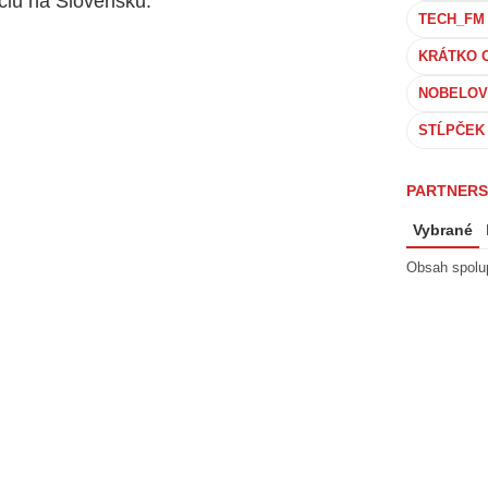
nciu na Slovensku.
KRÁTKO 
NOBELOV
STĹPČEK
PARTNERS
Vybrané
Obsah spolu