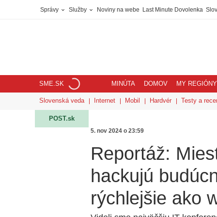
Správy
Služby
Noviny na webe
Last Minute Dovolenka
Slov
SME.SK
MINÚTA
DOMOV
MY REGIÓNY
Slovenská veda
Internet
Mobil
Hardvér
Testy a rece
POST.sk
5. nov 2024 o 23:59
Reportáž: Miest
hackujú budúcn
rýchlejšie ako wi