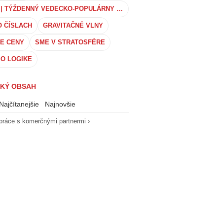
TECH_FM | TÝŽDENNÝ VEDECKO-POPULÁRNY PODCAST
O ČÍSLACH
GRAVITAČNÉ VLNY
E CENY
SME V STRATOSFÉRE
 O LOGIKE
KÝ OBSAH
Najčítanejšie
Najnovšie
práce s komerčnými partnermi ›