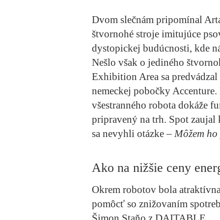
Dvom slečnám pripomínal Artab
štvornohé stroje imitujúce pso
dystopickej budúcnosti, kde n
Nešlo však o jediného štvorno
Exhibition Area sa predvádzal
nemeckej pobočky Accenture.
všestranného robota dokáže fu
pripravený na trh. Spot zauja
sa nevyhli otázke –
Môžem ho 
Ako na nižšie ceny energ
Okrem robotov bola atraktívna
pomôcť so znižovaním spotreby
Šimon Staňo z DAITABLE.