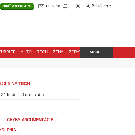
Prihlásenie
POST.sk
KÚPIŤ
PREDPLATNÉ
MENU
EUBRIEF
AUTO
TECH
ŽENA
ZDRAVIE
BLOG
HĽADAJ
JŠIE NA TECH
24 hodín
3 dni
7 dní
V
CHYBY ARGUMENTÁCIE
YSLENIA