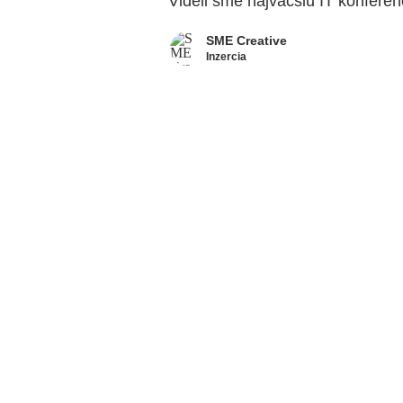
Videli sme najväčšiu IT konfere
SME Creative
Inzercia