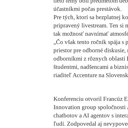
tieto témy boli predmetom debá
účastníkmi počas prestávok.
Pre tých, ktorí sa bezplatnej 
pripravený livestream. Ten si 
tak možnosť navnímať atmosfé
„Čo však tento ročník spája s 
priestor pre odborné diskusie
odborníkmi z rôznych oblastí 
študentmi, nadšencami a bizni
riaditeľ Accenture na Slovensk
Konferenciu otvoril Francúz 
Innovation group spoločnosti 
chatbotov a AI agentov s inte
ľudí. Zodpovedal aj nevypoved