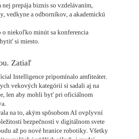
 nej prepája biznis so vzdelávaním,
y, vedkyne a odborníkov, a akademickú
o o niekoľko minút sa konferencia
hytiť si miesto.
ou. Zatiaľ
ial Intelligence pripomínalo amfiteáter.
ch vekových kategórií si sadali aj na
ne, len aby mohli byť pri oficiálnom
va.
rala na to, akým spôsobom AI ovplyvní
ežitosti bezpečnosti v digitálnom svete
udu až po nové hranice robotiky. Všetky