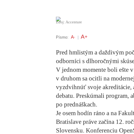
Zdoj: Accenture
A
+
A
Písmo:
-
|
Pred hmlistým a daždivým poča
odborníci s dlhoročnými skúse
V jednom momente boli ešte v
v druhom sa ocitli na modernej
vyzdvihnúť svoje akreditácie, a
debatu. Preskúmali program, 
po prednáškach.
Je osem hodín ráno a na Fakul
Bratislave práve začína 12. roč
Slovensku. Konferenciu OpenS