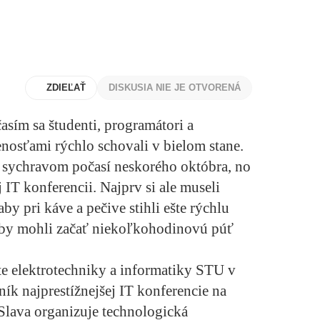
ZDIEĽAŤ
DISKUSIA NIE JE OTVORENÁ
sím sa študenti, programátori a
nosťami rýchlo schovali v bielom stane.
 sychravom počasí neskorého októbra, no
 IT konferencii. Najprv si ale museli
by pri káve a pečive stihli ešte rýchlu
aby mohli začať niekoľkohodinovú púť
te elektrotechniky a informatiky STU v
ník najprestížnejšej IT konferencie na
lava organizuje technologická