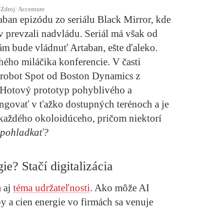
Zdroj: Accenture
an epizódu zo seriálu Black Mirror, kde
v prevzali nadvládu. Seriál má však od
ám bude vládnuť Artaban, ešte ďaleko.
hého miláčika konferencie. V časti
 robot Spot od Boston Dynamics z
 Hotový prototyp pohyblivého a
ngovať v ťažko dostupných terénoch a je
l každého okoloidúceho, pričom niektorí
pohladkať?
ie? Stačí digitalizácia
 aj
téma udržateľnosti
. Ako môže AI
 a cien energie vo firmách sa venuje