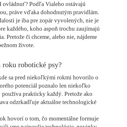
I ovládnuť? Podľa Vialeho ostávajú
lou, práve vďaka dohodnutým pravidlám.
alosti je iba pre zopár vyvolených, nie je
pre každého, koho aspoň trochu zaujímajú
ia. Pretože či chceme, alebo nie, nájdeme
 bežnom živote.
 roku robotické psy?
kde sa pred niekoľkými rokmi hovorilo o
orého potenciál poznalo len niekoľko
ý používa prakticky každý. Pretože ako
va odzrkadľuje aktuálne technologické
čok hovorí o tom, čo momentálne formuje
avili sme najnovšie technológie, novinky