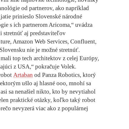
hnológie od partnerov, ako napríklad
jatie prinieslo Slovenské národné
gie s ich partnerom Aricoma,“ uvádza
i stretnúť aj predstaviteľov
nture, Amazon Web Services, Confluent,
lovensku nie je možné stretnúť.
mali top tech architektov z celej Európy,
šajúci z USA,“ pokračuje Volek.
robot
Artaban
od Panza Robotics, ktorý
iektorým ušlo aj hlasné ooo, mnohí sa
si sa nenašiel nikto, kto by nevytiahol
ielen praktické otázky, koľko taký robot
 prečo nevyzerá viac ako z populárnej