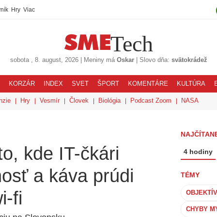
ník
Hry
Viac
Tech
sobota
, 8. august, 2026
|
Meniny má
Oskar
|
Slovo dňa:
svätokrádež
KORZÁR
INDEX
SVET
ŠPORT
KOMENTÁRE
KULTÚRA
nzie
Hry
Vesmír
Človek
Biológia
Podcast Zoom
NASA
NAJČÍTANE
o, kde IT-čkári
4 hodiny
osť a káva prúdi
TÉMY
-fi
OBJEKTÍ
CHYBY M