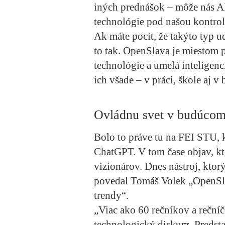
iných prednášok – môže nás A
technológie pod našou kontro
Ak máte pocit, že takýto typ ud
to tak. OpenSlava je miestom 
technológie a umelá inteligenc
ich všade – v práci, škole aj v
Ovládnu svet v budúcom
Bolo to práve tu na FEI STU, 
ChatGPT. V tom čase objav, kt
vizionárov. Dnes nástroj, ktor
povedal Tomáš Volek „OpenSla
trendy“.
„Viac ako 60 rečníkov a reční
technologický diskurz. Predst