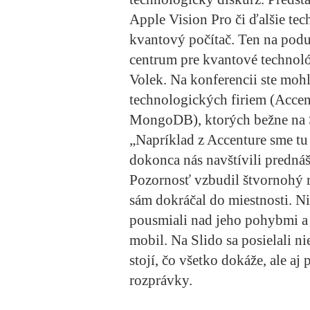
Apple Vision Pro či ďalšie tec
kvantový počítač. Ten na podu
centrum pre kvantové technoló
Volek. Na konferencii ste mohl
technologických firiem (Acce
MongoDB), ktorých bežne na S
„Napríklad z Accenture sme tu 
dokonca nás navštívili predná
Pozornosť vzbudil štvornohý 
sám dokráčal do miestnosti. N
pousmiali nad jeho pohybmi a a
mobil. Na Slido sa posielali n
stojí, čo všetko dokáže, ale aj
rozprávky.