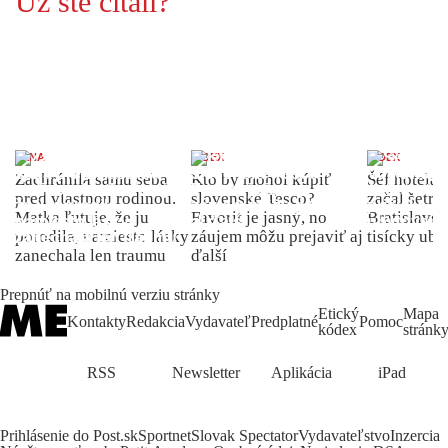
Už ste čítali?
ŽENA
INDEX
INDEX
Zachránila samu seba
Kto by mohol kúpiť
Šéf hotela
pred vlastnou rodinou.
slovenské Tesco?
začal šetriť
Matka ľutuje, že ju
Favorit je jasný, no
Bratislave p
porodila, namiesto lásky
záujem môžu prejaviť aj
tisícky ub
zanechala len traumu
ďalší
Prepnúť na mobilnú verziu stránky
Etický
Mapa
Kontakty
Redakcia
Vydavateľ
Predplatné
Pomoc
kódex
stránk
RSS
Newsletter
Aplikácia
iPad
Prihlásenie do Post.sk
Sportnet
Slovak Spectator
Vydavateľstvo
Inzercia