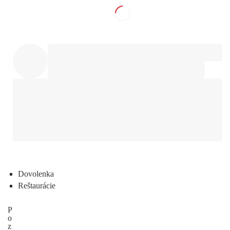
Dovolenka
Reštaurácie
P
o
z