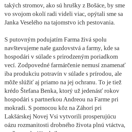
takých stromov, ako sú hrušky z Bošáce, by sme
vo svojom okolí radi videli viac, opýtali sme sa
Janka Veselého na tajomstvo ich pestovania.
S putovným podujatím Farma živá spolu
navštevujeme naše gazdovstvá a farmy, kde sa
hospodári v súlade s prirodzeným poriadkom
vecí. Zodpovedné farmárčenie nemusí znamenať
iba produkciu potravín v súlade s prírodou, ale
môže slúžiť aj priamo na jej ochranu. To je tiež
krédo Štefana Benka, ktorý už jedenásť rokov
hospodári s partnerkou Andreou na Farme pri
mokradi. S pomocou kôz na Záhorí pri
Lakšárskej Novej Vsi vytvorili prosperujúcu
oázu rozmanitosti drobného života plnú vtáctva,