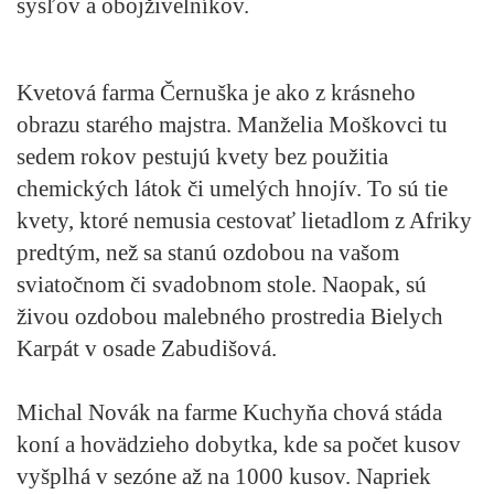
sysľov a obojživelníkov.
Kvetová farma Černuška je ako z krásneho
obrazu starého majstra. Manželia Moškovci tu
sedem rokov pestujú kvety bez použitia
chemických látok či umelých hnojív. To sú tie
kvety, ktoré nemusia cestovať lietadlom z Afriky
predtým, než sa stanú ozdobou na vašom
sviatočnom či svadobnom stole. Naopak, sú
živou ozdobou malebného prostredia Bielych
Karpát v osade Zabudišová.
Michal Novák na farme Kuchyňa chová stáda
koní a hovädzieho dobytka, kde sa počet kusov
vyšplhá v sezóne až na 1000 kusov. Napriek