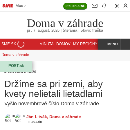
Viac
PREDPLATNÉ
Doma v záhrade
pi
, 7. august, 2026
|
Štefánia
|
Slovo:
fraška
SME.SK
MINÚTA
DOMOV
MY REGIÓNY
KORZÁR
MENU
INDEX
HĽADAJ
Doma v záhrade
POST.sk
4. nov 2024 o 16:20
Držíme sa pri zemi, aby
kvety nelietali lietadlami
Vyšlo novembrové číslo Doma v záhrade.
Ján Litvák
,
Doma v záhrade
,
magazín