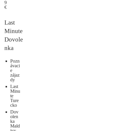
9
€
Last
Minute
Dovole
nka
Pozn
ávaci
e
zájaz
dy
Last
Minu
te
Ture
cko
Dov
olen
ka
Mald
ivy