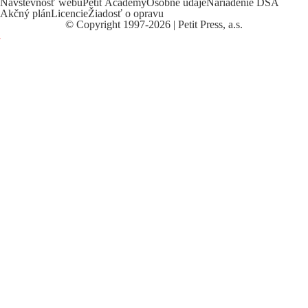
Návštevnosť webu
Petit Academy
Osobné údaje
Nariadenie DSA
Akčný plán
Licencie
Žiadosť o opravu
©
Copyright
1997-2026 | Petit Press, a.s.