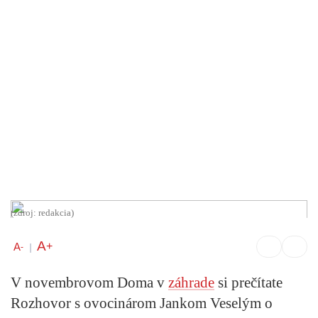
(zdroj: redakcia)
A
+
A
-
|
V novembrovom Doma v
záhrade
si prečítate
Rozhovor s ovocinárom Jankom Veselým
o