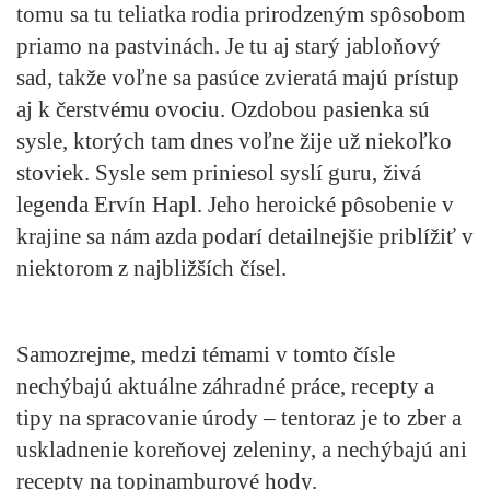
tomu sa tu teliatka rodia prirodzeným spôsobom
priamo na pastvinách. Je tu aj starý jabloňový
sad, takže voľne sa pasúce zvieratá majú prístup
aj k čerstvému ovociu. Ozdobou pasienka sú
sysle, ktorých tam dnes voľne žije už niekoľko
stoviek. Sysle sem priniesol syslí guru, živá
legenda Ervín Hapl. Jeho heroické pôsobenie v
krajine sa nám azda podarí detailnejšie priblížiť v
niektorom z najbližších čísel.
Samozrejme, medzi témami v tomto čísle
nechýbajú aktuálne záhradné práce, recepty a
tipy na spracovanie úrody – tentoraz je to zber a
uskladnenie koreňovej zeleniny, a nechýbajú ani
recepty na topinamburové hody.