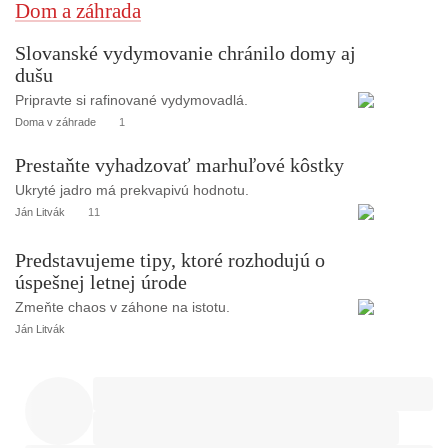
Dom a záhrada
Slovanské vydymovanie chránilo domy aj
dušu
Pripravte si rafinované vydymovadlá.
Doma v záhrade
1
Prestaňte vyhadzovať marhuľové kôstky
Ukryté jadro má prekvapivú hodnotu.
Ján Litvák
11
Predstavujeme tipy, ktoré rozhodujú o
úspešnej letnej úrode
Zmeňte chaos v záhone na istotu.
Ján Litvák