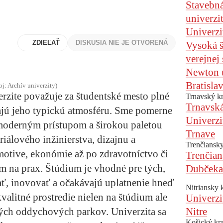
Stavebná
univerzi
Univerzi
ZDIEĽAŤ
DISKUSIA NIE JE OTVORENÁ
Vysoká 
verejnej
Newton u
Bratisla
oj: Archív univerzity)
erzite považuje za študentské mesto plné
Trnavský kr
Trnavská
rajú jeho typickú atmosféru. Sme pomerne
Univerzi
 moderným prístupom a širokou paletou
Trnave
iálového inžinierstva, dizajnu a
Trenčiansky
omotive, ekonómie až po zdravotníctvo či
Trenčian
m na prax. Štúdium je vhodné pre tých,
Dubčeka
ť, inovovať a očakávajú uplatnenie hneď
Nitriansky 
alitné prostredie nielen na štúdium ale
Univerzi
ných oddychových parkov. Univerzita sa
Nitre
Košický kra