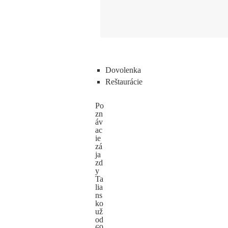
Dovolenka
Reštaurácie
Po
zn
áv
ac
ie
zá
ja
zd
y
Ta
lia
ns
ko
už
od
69