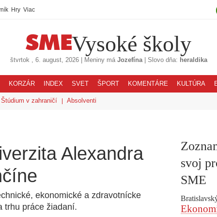
ník
Hry
Viac
Vysoké školy
štvrtok
, 6. august, 2026
|
Meniny má
Jozefína
|
Slovo dňa:
heraldika
KORZÁR
INDEX
SVET
ŠPORT
KOMENTÁRE
KULTÚRA
Štúdium v zahraničí
Absolventi
Zoznam
iverzita Alexandra
svoj pr
nčíne
SME
echnické, ekonomické a zdravotnícke
Bratislavský
a trhu práce žiadaní.
Ekonomic