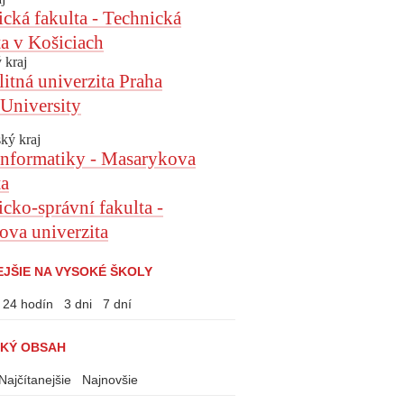
ká fakulta - Technická
ta v Košiciach
 kraj
itná univerzita Praha
University
ký kraj
informatiky - Masarykova
ta
ko-správní fakulta -
va univerzita
EJŠIE NA VYSOKÉ ŠKOLY
24 hodín
3 dni
7 dní
KÝ OBSAH
Najčítanejšie
Najnovšie