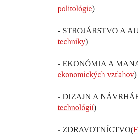
politológie
)
- STROJÁRSTVO A A
techniky
)
- EKONÓMIA A MAN
ekonomických vzťahov
)
- DIZAJN A NÁVRHÁ
technológií
)
- ZDRAVOTNÍCTVO(
F