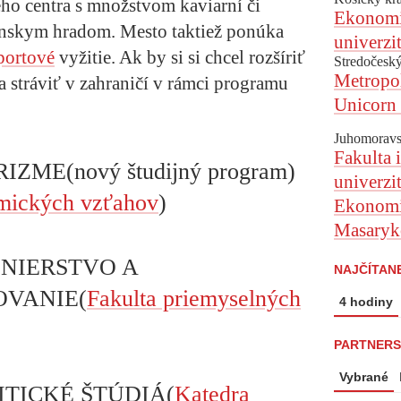
ého centra s množstvom kaviarní či
Ekonomic
ianskym hradom. Mesto taktiež ponúka
univerzi
portové
vyžitie. Ak by si si chcel rozšíriť
Stredočeský
Metropol
a stráviť v zahraničí v rámci programu
Unicorn 
Juhomoravs
Fakulta 
ME(nový študijný program)
univerzi
omických vzťahov
)
Ekonomic
Masaryko
INIERSTVO A
NAJČÍTAN
VANIE(
Fakulta priemyselných
4 hodiny
PARTNERS
Vybrané
ITICKÉ ŠTÚDIÁ(
Katedra