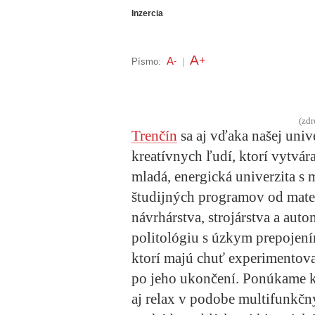
Inzercia
A
+
A
Písmo:
-
|
(zdr
Trenčín
sa aj vďaka našej univ
kreatívnych ľudí, ktorí vytvá
mladá, energická univerzita s
študijných programov od mater
návrhárstva, strojárstva a aut
politológiu s úzkym prepojení
ktorí majú chuť experimentova
po jeho ukončení. Ponúkame kv
aj relax v podobe multifunkč