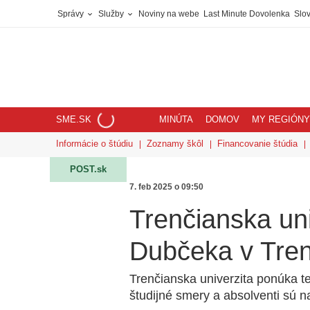
Správy
Služby
Noviny na webe
Last Minute Dovolenka
Slov
SME.SK
MINÚTA
DOMOV
MY REGIÓNY
Informácie o štúdiu
Zoznamy škôl
Financovanie štúdia
POST.sk
7. feb 2025 o 09:50
Trenčianska un
Dubčeka v Tre
Trenčianska univerzita ponúka t
študijné smery a absolventi sú n