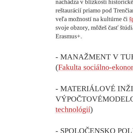
nachádza v blízkosti historick
reštaurácií priamo pod Trenč
veľa možností na kultúrne či
š
svoje obzory, môžeš časť štúdi
Erasmus+.
- MANAŽMENT V TURIZ
(
Fakulta sociálno-ekon
- MATERIÁLOVÉ INŽ
VÝPOČTOVÉMODELO
technológií
)
- SPOLOČENSKO POL