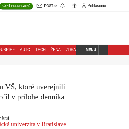
Prihlásenie
POST.sk
KÚPIŤ
PREDPLATNÉ
MENU
EUBRIEF
AUTO
TECH
ŽENA
ZDRAVIE
BLOG
HĽADAJ
 VŠ, ktoré uverejnili
ofil v prílohe denníka
 kraj
ká univerzita v Bratislave