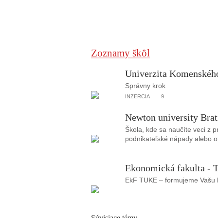
Zoznamy škôl
Univerzita Komenského
Správny krok
INZERCIA
9
Newton university Brat
Škola, kde sa naučíte veci z 
podnikateľské nápady alebo ot
Ekonomická fakulta - T
EkF TUKE – formujeme Vašu b
Súvisiace témy