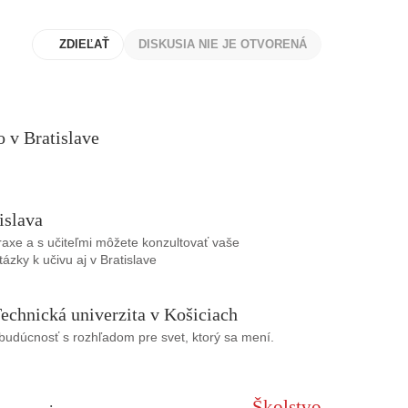
ZDIEĽAŤ
DISKUSIA NIE JE OTVORENÁ
 v Bratislave
islava
praxe a s učiteľmi môžete konzultovať vaše
ázky k učivu aj v Bratislave
echnická univerzita v Košiciach
udúcnosť s rozhľadom pre svet, ktorý sa mení.
Školstvo
: