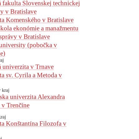
 fakulta Slovenskej technickej
ty v Bratislave
ta Komenského v Bratislave
škola ekonómie a manažmentu
 správy v Bratislave
niversity (pobočka v
ve)
aj
 univerzita v Trnave
ta sv. Cyrila a Metoda v
 kraj
ska univerzita Alexandra
 v Trenčíne
kraj
ta Konštantína Filozofa v
j