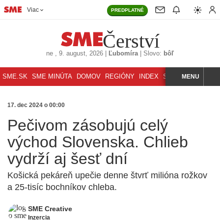
Viac
PREDPLATNÉ
Čerství
ne
, 9. august, 2026
|
Ľubomíra
|
Slovo:
bôľ
SME.SK
SME MINÚTA
DOMOV
REGIÓNY
INDEX
SVET
MENU
ŠPORT
K
HĽADAJ
17. dec 2024 o 00:00
Pečivom zásobujú celý
východ Slovenska. Chlieb
vydrží aj šesť dní
Košická pekáreň upečie denne štvrť milióna rožkov
a 25-tisíc bochníkov chleba.
SME Creative
Inzercia