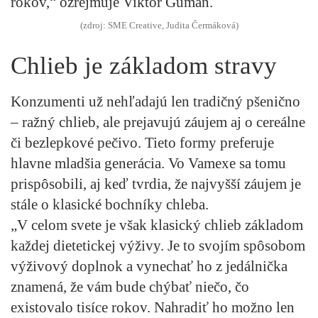
rokov,“ ozrejmuje Viktor Gumán.
(zdroj: SME Creative, Judita Čermáková)
Chlieb je základom stravy
Konzumenti už nehľadajú len tradičný pšenično
– ražný chlieb, ale prejavujú záujem aj o cereálne
či bezlepkové pečivo. Tieto formy preferuje
hlavne mladšia generácia. Vo Vamexe sa tomu
prispôsobili, aj keď tvrdia, že najvyšší záujem je
stále o klasické bochníky chleba.
„V celom svete je však klasický chlieb základom
každej dietetickej výživy. Je to svojím spôsobom
výživový doplnok a vynechať ho z jedálnička
znamená, že vám bude chýbať niečo, čo
existovalo tisíce rokov. Nahradiť ho možno len