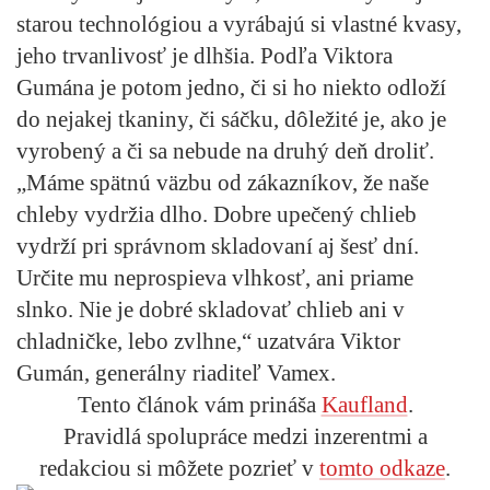
starou technológiou a vyrábajú si vlastné kvasy,
jeho trvanlivosť je dlhšia. Podľa Viktora
Gumána je potom jedno, či si ho niekto odloží
do nejakej tkaniny, či sáčku, dôležité je, ako je
vyrobený a či sa nebude na druhý deň droliť.
„Máme spätnú väzbu od zákazníkov, že naše
chleby vydržia dlho. Dobre upečený chlieb
vydrží pri správnom skladovaní aj šesť dní.
Určite mu neprospieva vlhkosť, ani priame
slnko. Nie je dobré skladovať chlieb ani v
chladničke, lebo zvlhne,“ uzatvára Viktor
Gumán, generálny riaditeľ Vamex.
Tento článok vám prináša
Kaufland
.
Pravidlá spolupráce medzi inzerentmi a
redakciou si môžete pozrieť v
tomto odkaze
.