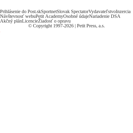
Prihlásenie do Post.sk
Sportnet
Slovak Spectator
Vydavateľstvo
Inzercia
Návštevnosť webu
Petit Academy
Osobné údaje
Nariadenie DSA
Akčný plán
Licencie
Žiadosť o opravu
©
Copyright
1997-2026 | Petit Press, a.s.