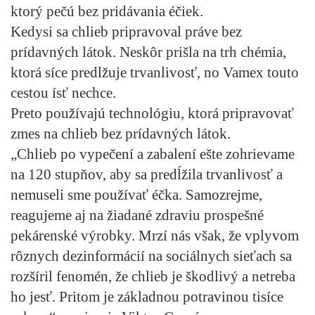
ktorý pečú bez pridávania éčiek.
Kedysi sa chlieb pripravoval práve bez
prídavných látok. Neskôr prišla na trh chémia,
ktorá síce predlžuje trvanlivosť, no Vamex touto
cestou ísť nechce.
Preto používajú technológiu, ktorá pripravovať
zmes na chlieb bez prídavných látok.
„Chlieb po vypečení a zabalení ešte zohrievame
na 120 stupňov, aby sa predĺžila trvanlivosť a
nemuseli sme používať éčka. Samozrejme,
reagujeme aj na žiadané zdraviu prospešné
pekárenské výrobky. Mrzí nás však, že vplyvom
rôznych dezinformácií na sociálnych sieťach sa
rozšíril fenomén, že chlieb je škodlivý a netreba
ho jesť. Pritom je základnou potravinou tisíce