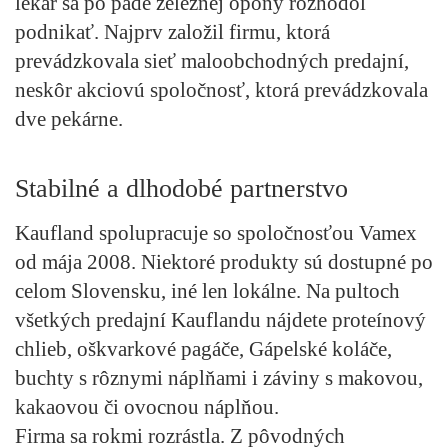
lekár sa po páde železnej opony rozhodol
podnikať. Najprv založil firmu, ktorá
prevádzkovala sieť maloobchodných predajní,
neskôr akciovú spoločnosť, ktorá prevádzkovala
dve pekárne.
Stabilné a dlhodobé partnerstvo
Kaufland spolupracuje so spoločnosťou Vamex
od mája 2008. Niektoré produkty sú dostupné po
celom Slovensku, iné len lokálne. Na pultoch
všetkých predajní Kauflandu nájdete proteínový
chlieb, oškvarkové pagáče, Gápelské koláče,
buchty s rôznymi náplňami i záviny s makovou,
kakaovou či ovocnou náplňou.
Firma sa rokmi rozrástla. Z pôvodných