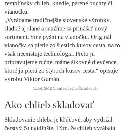
zemplínsky chlieb, knedle, parené buchty či
vianočku.
„Vyrábame tradičnejšie slovenské výrobky,
sladké aj slané a snažíme sa prinášať nový
sortiment. Sme pyšní na vianočku. Originál
vianočka sa pletie zo šiestich kusov cesta, na to
však neexistuje technológia. Preto ju
pripravujeme ručne, máme šikovné dievčence,
ktoré ju pletú zo štyroch kusov cesta,“ opisuje
výrobu Viktor Gumán.
(zdroj: SME Creative, Judita Čermáková)
Ako chlieb skladovať
Skladovanie chleba je kľúčové, aby vydržal
čerstvý čo najdlhšie. Tým, že chlieb vyrábajú