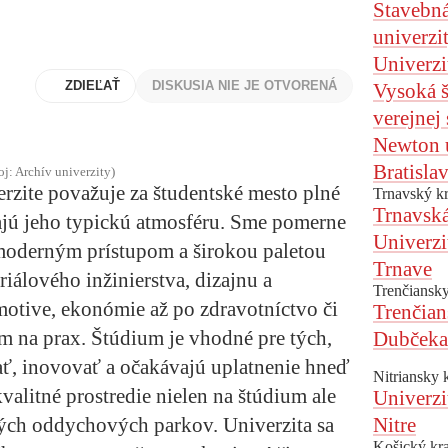
Stavebná
univerzi
Univerzi
ZDIEĽAŤ
DISKUSIA NIE JE OTVORENÁ
Vysoká 
verejnej
Newton u
Bratisla
oj: Archív univerzity)
erzite považuje za študentské mesto plné
Trnavský kr
Trnavská
rajú jeho typickú atmosféru. Sme pomerne
Univerzi
 moderným prístupom a širokou paletou
Trnave
iálového inžinierstva, dizajnu a
Trenčiansky
omotive, ekonómie až po zdravotníctvo či
Trenčian
m na prax. Štúdium je vhodné pre tých,
Dubčeka
ť, inovovať a očakávajú uplatnenie hneď
Nitriansky 
alitné prostredie nielen na štúdium ale
Univerzi
ných oddychových parkov. Univerzita sa
Nitre
Košický kra