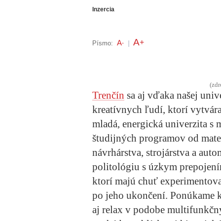
Inzercia
A
+
A
Písmo:
-
|
(zdr
Trenčín
sa aj vďaka našej univ
kreatívnych ľudí, ktorí vytvá
mladá, energická univerzita s
študijných programov od mater
návrhárstva, strojárstva a aut
politológiu s úzkym prepojení
ktorí majú chuť experimentova
po jeho ukončení. Ponúkame kv
aj relax v podobe multifunkč