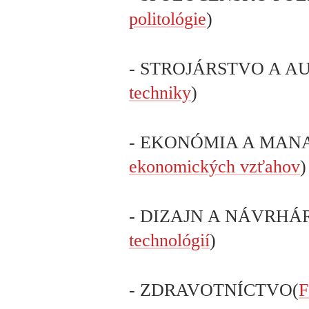
politológie
)
- STROJÁRSTVO A A
techniky
)
- EKONÓMIA A MAN
ekonomických vzťahov
)
- DIZAJN A NÁVRHÁ
technológií
)
- ZDRAVOTNÍCTVO(
F