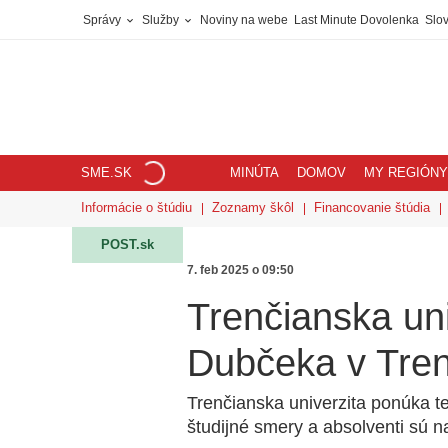
Správy
Služby
Noviny na webe
Last Minute Dovolenka
Slov
SME.SK
MINÚTA
DOMOV
MY REGIÓNY
Informácie o štúdiu
Zoznamy škôl
Financovanie štúdia
POST.sk
7. feb 2025 o 09:50
Trenčianska un
Dubčeka v Tre
Trenčianska univerzita ponúka t
študijné smery a absolventi sú n