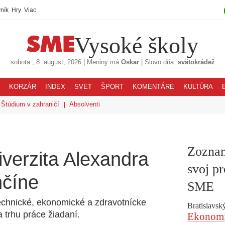
ník
Hry
Viac
Vysoké školy
sobota
, 8. august, 2026
|
Meniny má
Oskar
|
Slovo dňa:
svätokrádež
KORZÁR
INDEX
SVET
ŠPORT
KOMENTÁRE
KULTÚRA
Štúdium v zahraničí
Absolventi
Zoznam
iverzita Alexandra
svoj pr
nčíne
SME
echnické, ekonomické a zdravotnícke
Bratislavský
a trhu práce žiadaní.
Ekonomic