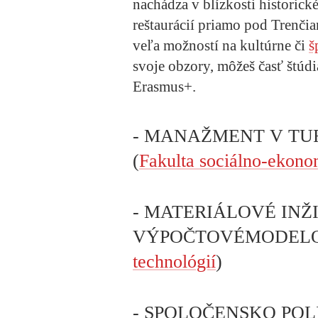
nachádza v blízkosti historick
reštaurácií priamo pod Trenč
veľa možností na kultúrne či
š
svoje obzory, môžeš časť štúdi
Erasmus+.
- MANAŽMENT V TURIZ
(
Fakulta sociálno-ekon
- MATERIÁLOVÉ INŽ
VÝPOČTOVÉMODELO
technológií
)
- SPOLOČENSKO POL