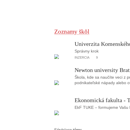
Zoznamy škôl
Univerzita Komenského
Správny krok
INZERCIA
9
Newton university Brat
Škola, kde sa naučíte veci z 
podnikateľské nápady alebo ot
Ekonomická fakulta - T
EkF TUKE – formujeme Vašu b
Súvisiace témy