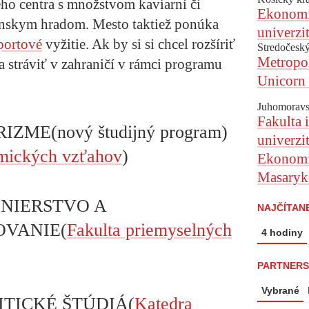
ého centra s množstvom kaviarní či
Ekonomic
ianskym hradom. Mesto taktiež ponúka
univerzi
portové
vyžitie. Ak by si si chcel rozšíriť
Stredočeský
Metropol
a stráviť v zahraničí v rámci programu
Unicorn 
Juhomoravs
Fakulta 
ME(nový študijný program)
univerzi
omických vzťahov
)
Ekonomic
Masaryko
INIERSTVO A
NAJČÍTAN
VANIE(
Fakulta priemyselných
4 hodiny
PARTNERS
Vybrané
ITICKÉ ŠTÚDIÁ(
Katedra