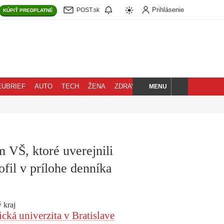
Prihlásenie
POST.sk
KÚPIŤ
PREDPLATNÉ
MENU
EUBRIEF
AUTO
TECH
ŽENA
ZDRAVIE
BLOG
HĽADAJ
 VŠ, ktoré uverejnili
ofil v prílohe denníka
 kraj
ká univerzita v Bratislave