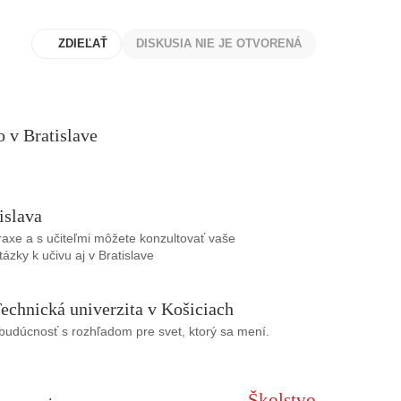
ZDIEĽAŤ
DISKUSIA NIE JE OTVORENÁ
 v Bratislave
islava
praxe a s učiteľmi môžete konzultovať vaše
ázky k učivu aj v Bratislave
echnická univerzita v Košiciach
udúcnosť s rozhľadom pre svet, ktorý sa mení.
Školstvo
: