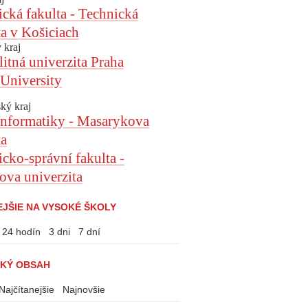
ká fakulta - Technická
ta v Košiciach
 kraj
itná univerzita Praha
University
ký kraj
informatiky - Masarykova
ta
ko-správní fakulta -
va univerzita
EJŠIE NA VYSOKÉ ŠKOLY
24 hodín
3 dni
7 dní
KÝ OBSAH
Najčítanejšie
Najnovšie