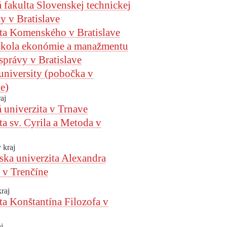
 fakulta Slovenskej technickej
ty v Bratislave
ta Komenského v Bratislave
škola ekonómie a manažmentu
 správy v Bratislave
niversity (pobočka v
ve)
aj
 univerzita v Trnave
ta sv. Cyrila a Metoda v
 kraj
ska univerzita Alexandra
 v Trenčíne
kraj
ta Konštantína Filozofa v
j