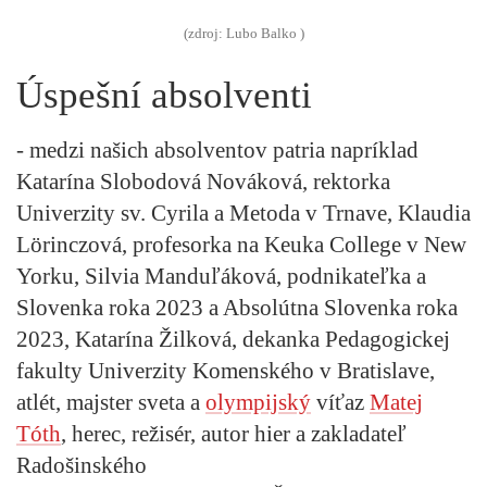
(zdroj: Lubo Balko )
Úspešní absolventi
- medzi našich absolventov patria napríklad
Katarína Slobodová Nováková, rektorka
Univerzity sv. Cyrila a Metoda v Trnave, Klaudia
Lörinczová, profesorka na Keuka College v New
Yorku, Silvia Manduľáková, podnikateľka a
Slovenka roka 2023 a Absolútna Slovenka roka
2023, Katarína Žilková, dekanka Pedagogickej
fakulty Univerzity Komenského v Bratislave,
atlét, majster sveta a
olympijský
víťaz
Matej
Tóth
, herec, režisér, autor hier a zakladateľ
Radošinského