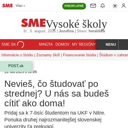
Viac
PREDPLATNÉ
Vysoké školy
št
, 6. august, 2026
|
Jozefína
|
Slovo:
heraldika
SME.SK
MINÚTA
DOMOV
MY REGIÓNY
KORZÁR
MENU
INDEX
HĽADAJ
Informácie o štúdiu
Zoznamy škôl
Financovanie štúdia
Štúdium v zahran
POST.sk
10. feb 2025 o 10:20
Nevieš, čo študovať po
strednej? U nás sa budeš
cítiť ako doma!
Pridaj sa k 7-tisíc študentom na UKF v Nitre.
Ponuka druhej najrozmanitejšej slovenskej
univerzity ťa prekvapí.