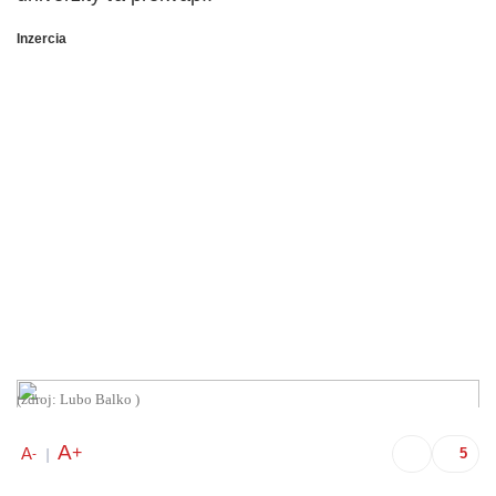
Inzercia
(zdroj: Lubo Balko )
A
+
A
-
|