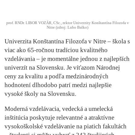
prof. RNDr. LIBOR VOZÁR, CSc., rektor Univerzity Konštantína Filozofa v
Nitre (zdroj: Lubo Balko)
Univerzita Konštantína Filozofa v Nitre – škola s
viac ako 65-ročnou tradíciou kvalitného
vzdelávania – je momentálne jednou z najlepších
univerzít na Slovensku. Je víťazom Národnej
ceny za kvalitu a podľa medzinárodných
hodnotení dlhodobo patrí medzi najlepšie
vysoké školy na Slovensku.
Moderná vzdelávacia, vedecká a umelecká
inštitúcia poskytuje relevantné a atraktívne
vysokoškolské vzdelávanie
na piatich fakultách
– študenti si môžu vybrať z
242 študijných