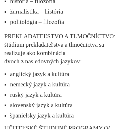
história – filozofia
žurnalistika – história
politológia – filozofia
PREKLADATEĽSTVO A TLMOČNÍCTVO:
štúdium prekladateľstva a tlmočníctva sa
realizuje ako kombinácia
dvoch z nasledovných jazykov:
anglický jazyk a kultúra
nemecký jazyk a kultúra
ruský jazyk a kultúra
slovenský jazyk a kultúra
španielsky jazyk a kultúra
UČITEĽSKÉ ŠTUDIJNÉ PROGRAMY (V