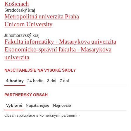
Košiciach
Stredočeský kraj
Metropolitná univerzita Praha
Unicorn University
Juhomoravský kraj
Fakulta informatiky - Masarykova univerzita
Ekonomicko-správní fakulta - Masarykova
univerzita
NAJČÍTANEJŠIE NA VYSOKÉ ŠKOLY
4 hodiny
24 hodín
3 dni
7 dní
PARTNERSKÝ OBSAH
Vybrané
Najčítanejšie
Najnovšie
Obsah spolupráce s komerčnými partnermi ›