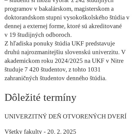
programov
v bakalárskom, magisterskom a
doktorandskom stupni vysokoškolského štúdia v
dennej a externej forme,
ktoré sú akreditované
v 19 študijných odboroch.
Z hľadiska ponuky štúdia UKF predstavuje
druhú najrozmanitejšiu slovenskú univerzitu. V
akademickom roku 2024/2025 na UKF v Nitre
študuje 7 420 študentov, z tohto 1031
zahraničných študentov denného štúdia.
Dôležité termíny
UNIVERZITNÝ DEŇ OTVORENÝCH DVERÍ
Všetky fakulty - 20. 2. 2025