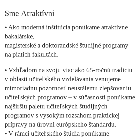
Sme Atraktívni
• Ako moderná inštitúcia ponúkame atraktívne
bakalárske,
magisterské a doktorandské študijné programy
na piatich fakultách.
• Vzhľadom na svoju viac ako 65-ročnú tradíciu
v oblasti učiteľského vzdelávania venujeme
mimoriadnu pozornosť neustálemu zlepšovaniu
učiteľských programov – v súčasnosti ponúkame
najširšiu paletu učiteľských študijných
programov s vysokým rozsahom praktickej
prípravy na úrovni európskeho štandardu.
• V rámci učiteľského štúdia ponúkame