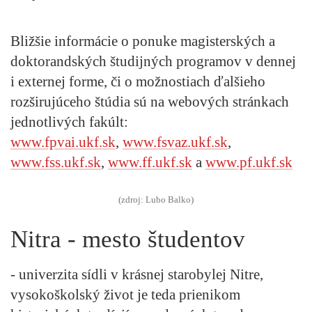
Bližšie informácie o ponuke magisterských a
doktorandských študijných programov v dennej
i externej forme, či o možnostiach ďalšieho
rozširujúceho štúdia sú na webových stránkach
jednotlivých fakúlt:
www.fpvai.ukf.sk
,
www.fsvaz.ukf.sk
,
www.fss.ukf.sk
,
www.ff.ukf.sk
a
www.pf.ukf.sk
(zdroj: Lubo Balko)
Nitra - mesto študentov
- univerzita sídli v krásnej starobylej Nitre,
vysokoškolský život je teda prienikom