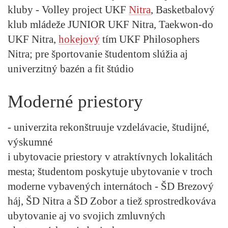
kluby - Volley project UKF
Nitra
, Basketbalový
klub mládeže JUNIOR UKF Nitra, Taekwon-do
UKF Nitra,
hokejový
tím UKF Philosophers
Nitra; pre športovanie študentom slúžia aj
univerzitný bazén a fit štúdio
Moderné priestory
- univerzita rekonštruuje vzdelávacie, študijné,
výskumné
i ubytovacie priestory v atraktívnych lokalitách
mesta; študentom poskytuje ubytovanie v troch
moderne vybavených internátoch - ŠD Brezový
háj, ŠD Nitra a ŠD Zobor a tiež sprostredkováva
ubytovanie aj vo svojich zmluvných