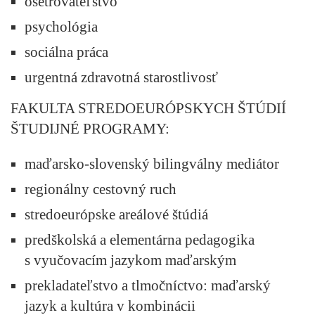
ošetrovateľstvo
psychológia
sociálna práca
urgentná zdravotná starostlivosť
FAKULTA STREDOEURÓPSKYCH ŠTÚDIÍ
ŠTUDIJNÉ PROGRAMY:
maďarsko-slovenský bilingválny mediátor
regionálny cestovný ruch
stredoeurópske areálové štúdiá
predškolská a elementárna pedagogika
s vyučovacím jazykom maďarským
prekladateľstvo a tlmočníctvo: maďarský
jazyk a kultúra v kombinácii