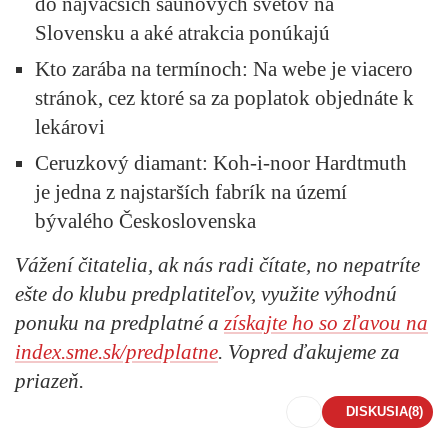
do najväčších saunových svetov na
Slovensku a aké atrakcia ponúkajú
Kto zarába na termínoch:
Na webe je viacero
stránok, cez ktoré sa za poplatok objednáte k
lekárovi
Ceruzkový diamant:
Koh-i-noor Hardtmuth
je jedna z najstarších fabrík na území
bývalého Československa
Vážení čitatelia, ak nás radi čítate, no nepatríte
ešte do klubu predplatiteľov, využite výhodnú
ponuku na predplatné a
získajte ho so zľavou na
index.sme.sk/predplatne
. Vopred ďakujeme za
priazeň.
DISKUSIA
(8)