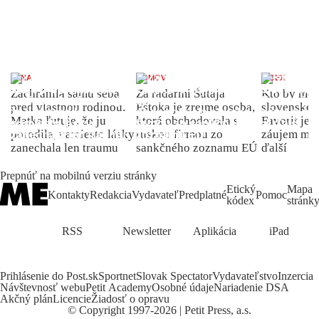
ŽENA
DOMOV
INDEX
Zachránila samu seba
Za radarmi Šutaja
Kto by moh
pred vlastnou rodinou.
Eštoka je zrejme osoba,
slovenské 
Matka ľutuje, že ju
ktorá obchodovala s
Favorit je 
porodila, namiesto lásky
ruskou firmou zo
záujem môž
zanechala len traumu
sankčného zoznamu EÚ
ďalší
Prepnúť na mobilnú verziu stránky
Etický
Mapa
Kontakty
Redakcia
Vydavateľ
Predplatné
Pomoc
kódex
stránk
RSS
Newsletter
Aplikácia
iPad
Prihlásenie do Post.sk
Sportnet
Slovak Spectator
Vydavateľstvo
Inzercia
Návštevnosť webu
Petit Academy
Osobné údaje
Nariadenie DSA
Akčný plán
Licencie
Žiadosť o opravu
©
Copyright
1997-2026 | Petit Press, a.s.