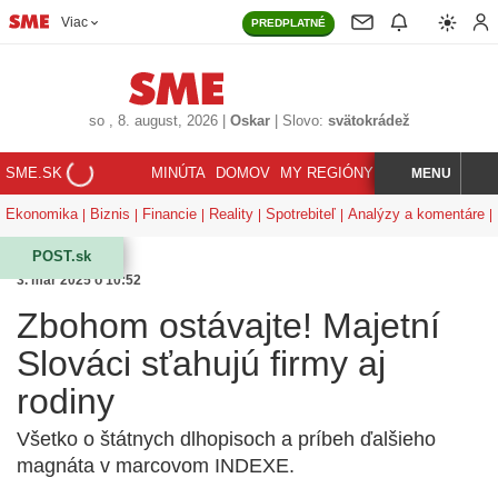
Viac
PREDPLATNÉ
so
, 8. august, 2026
|
Oskar
|
Slovo:
svätokrádež
SME.SK
MINÚTA
DOMOV
MY REGIÓNY
KORZÁR
MENU
INDEX
HĽADAJ
Ekonomika
Biznis
Financie
Reality
Spotrebiteľ
Analýzy a komentáre
POST.sk
3. mar 2025 o 10:52
Zbohom ostávajte! Majetní
Slováci sťahujú firmy aj
rodiny
Všetko o štátnych dlhopisoch a príbeh ďalšieho
magnáta v marcovom INDEXE.