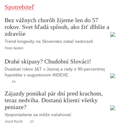
Spotrebiteľ
Bez vážnych chorôb žijeme len do 57
rokov. Svet hľadá spôsob, ako žiť dlhšie a
zdravšie
Trend longevity na Slovensko zatiaľ nedorazil.
Peter Apolen
Drahé skipasy? Chudobní Slováci!
Dvadsať rokov J&T v Jasnej a rady o 90-percentnej
hypotéke v augustovom INDEXE.
44
Zájazdy ponúkal pár dní pred krachom,
teraz nedvíha. Dostanú klienti všetky
peniaze?
Vysporiadanie sa môže naťahovať.
Jozef Ryník
10