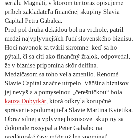
seriálu Magnáti, v ktorom tentoraz opisujeme
príbeh zakladateľa finančnej skupiny Slavia
Capital Petra Gabalca.
Pred pol druha dekádou bol na vrchole, patril
medzi najvplyvnejších ľudí slovenského biznisu.
Hoci navonok sa tváril skromne: keď sa ho
pýtali, či sa cíti ako finančný žralok, odpovedal,
že v biznise pripomína skôr delfína.
Medzičasom sa toho veľa zmenilo. Renomé
Slavie Capital značne utrpelo. Väčšina biznisov
jej nevyšla a pomyselnou „čerešničkou“ bola
kauza Dobytkár
, ktorá odkryla korupčné
správanie spolumajiteľa Slavie Martina Kvietika.
Obraz silnej a vplyvnej biznisovej skupiny sa
dokonale rozsypal a
Peter Gabalec na
predátorské časy môže už len spomínať
.