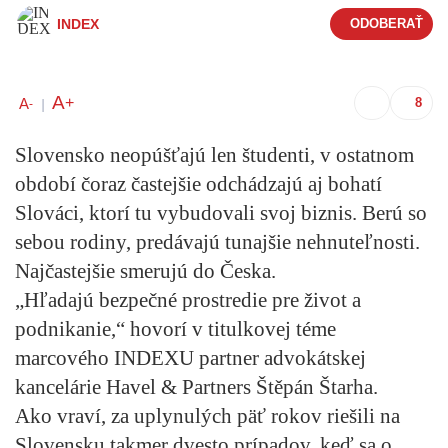
INDEX
A
+
A
-
|
Slovensko neopúšťajú len študenti, v ostatnom
období čoraz častejšie odchádzajú aj bohatí
Slováci, ktorí tu vybudovali svoj biznis. Berú so
sebou rodiny, predávajú tunajšie nehnuteľnosti.
Najčastejšie smerujú do Česka.
„
Hľadajú bezpečné prostredie pre život a
podnikanie
,“ hovorí v titulkovej téme
marcového INDEXU partner advokátskej
kancelárie Havel & Partners Štěpán Štarha.
Ako vraví, za uplynulých päť rokov riešili na
Slovensku takmer dvesto prípadov, keď sa o