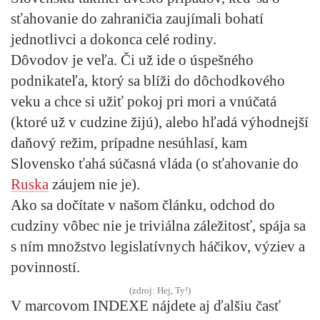
sťahovanie do zahraničia zaujímali bohatí
jednotlivci a dokonca celé rodiny.
Dôvodov je veľa. Či už ide o úspešného
podnikateľa, ktorý sa blíži do dôchodkového
veku a chce si užiť pokoj pri mori a vnúčatá
(ktoré už v cudzine žijú), alebo hľadá výhodnejší
daňový režim, prípadne nesúhlasí, kam
Slovensko ťahá súčasná vláda (o sťahovanie do
Ruska
záujem nie je).
Ako sa dočítate v našom článku, odchod do
cudziny vôbec nie je triviálna záležitosť, spája sa
s ním množstvo legislatívnych háčikov, výziev a
povinností.
(zdroj: Hej, Ty!)
V marcovom INDEXE nájdete aj ďalšiu časť