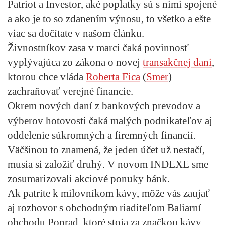
Patriot a Investor
, aké poplatky sú s nimi spojené
a ako je to so zdanením výnosu, to všetko a ešte
viac sa dočítate v našom článku.
Živnostníkov zasa v marci čaká povinnosť
vyplývajúca zo zákona o novej
transakčnej dani
,
ktorou chce vláda
Roberta Fica
(
Smer
)
zachraňovať verejné financie.
Okrem nových daní z bankových prevodov a
výberov hotovosti čaká malých podnikateľov aj
oddelenie súkromných a firemných financií.
Väčšinou to znamená, že
jeden účet už nestačí
,
musia si založiť druhý. V novom INDEXE sme
zosumarizovali akciové ponuky bánk.
Ak patríte k milovníkom kávy, môže vás zaujať
aj rozhovor s obchodným riaditeľom Baliarní
obchodu Poprad, ktoré stoja za značkou kávy