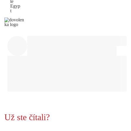
te
Egyp
t
Už ste čítali?