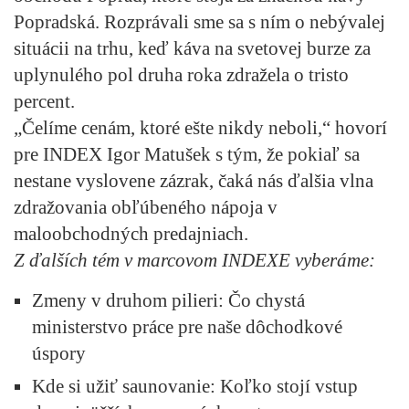
Popradská. Rozprávali sme sa s ním o nebývalej
situácii na trhu, keď káva na svetovej burze za
uplynulého pol druha roka zdražela o tristo
percent.
„
Čelíme cenám, ktoré ešte nikdy neboli
,“ hovorí
pre INDEX Igor Matušek s tým, že pokiaľ sa
nestane vyslovene zázrak, čaká nás ďalšia vlna
zdražovania obľúbeného nápoja v
maloobchodných predajniach.
Z ďalších tém v marcovom INDEXE vyberáme:
Zmeny v druhom pilieri:
Čo chystá
ministerstvo práce pre naše dôchodkové
úspory
Kde si užiť saunovanie:
Koľko stojí vstup