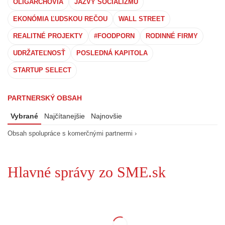
OLIGARCHOVIA
JAZVY SOCIALIZMU
EKONÓMIA ĽUDSKOU REČOU
WALL STREET
REALITNÉ PROJEKTY
#FOODPORN
RODINNÉ FIRMY
UDRŽATEĽNOSŤ
POSLEDNÁ KAPITOLA
STARTUP SELECT
PARTNERSKÝ OBSAH
Vybrané
Najčítanejšie
Najnovšie
Obsah spolupráce s komerčnými partnermi ›
Hlavné správy zo SME.sk