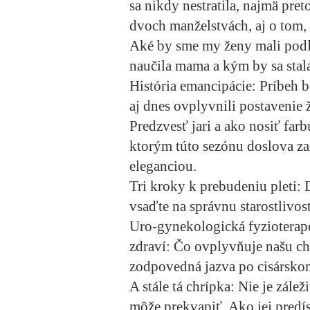
sa nikdy nestratila, najmä pret
dvoch manželstvách, aj o tom,
Aké by sme my ženy mali podľ
naučila mama a kým by sa stala
História emancipácie:
Príbeh b
aj dnes ovplyvnili postavenie 
Predzvesť jari a ako nosiť far
ktorým túto sezónu doslova zaž
eleganciou.
Tri kroky k prebudeniu pleti:
vsaďte na správnu starostlivosť,
Uro-gynekologická fyziotera
zdraví:
Čo ovplyvňuje našu ch
zodpovedná jazva po cisársko
A stále tá chrípka:
Nie je zálež
môže prekvapiť. Ako jej predísť