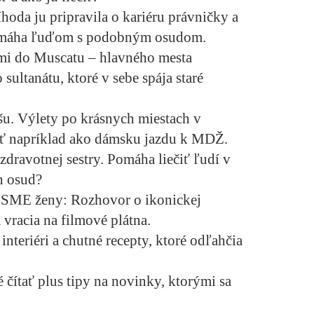
oda ju pripravila o kariéru právničky a
 pomáha ľuďom s podobným osudom.
ami do Muscatu – hlavného mesta
ultanátu, ktoré v sebe spája staré
šu.
Výlety po krásnych miestach v
iať napríklad ako dámsku jazdu k MDŽ.
dravotnej sestry.
Pomáha liečiť ľudí v
h osud?
v SME ženy:
Rozhovor o ikonickej
 vracia na filmové plátna.
interiéri a chutné recepty, ktoré odľahčia
é čítať plus tipy na novinky, ktorými sa