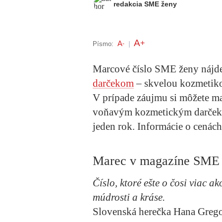
redakcia SME ženy
A
+
A
Písmo:
-
|
Marcové číslo SME ženy nájdet
darčekom
– skvelou kozmetiko
V prípade záujmu si môžete ma
voňavým kozmetickým darčeko
jeden rok. Informácie o cenác
Marec v magazíne SME
Číslo,
ktoré ešte o čosi viac ak
múdrosti a kráse
.
Slovenská herečka
Hana Greg