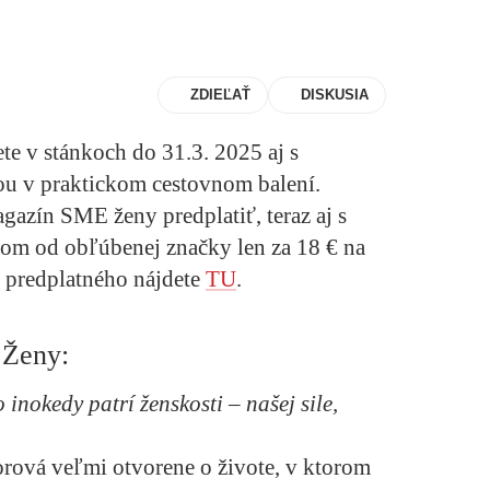
ZDIEĽAŤ
DISKUSIA
e v stánkoch do 31.3. 2025 aj s
u v praktickom cestovnom balení.
gazín SME ženy predplatiť, teraz aj s
m od obľúbenej značky len za 18 € na
h predplatného nájdete
TU
.
 Ženy:
o inokedy patrí ženskosti – našej sile,
orová
veľmi otvorene o živote, v ktorom