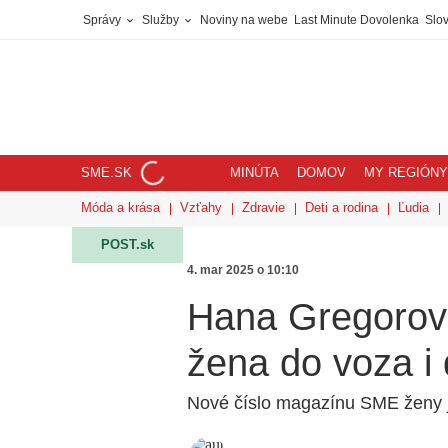
Správy
Služby
Noviny na webe
Last Minute Dovolenka
Slov
SME.SK
MINÚTA
DOMOV
MY REGIÓNY
Móda a krása
Vzťahy
Zdravie
Deti a rodina
Ľudia
POST.sk
4. mar 2025 o 10:10
Hana Gregorová
žena do voza i
Nové číslo magazínu SME ženy j