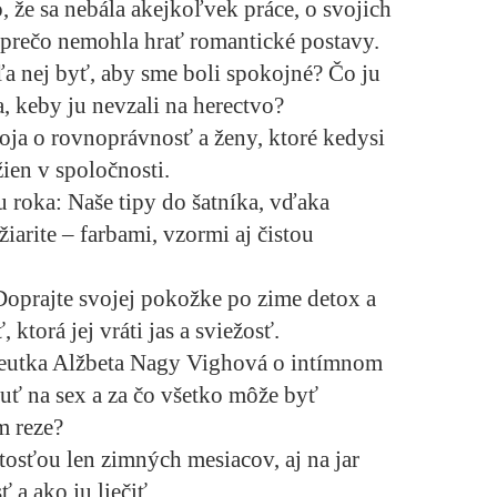
o, že sa nebála akejkoľvek práce, o svojich
 prečo nemohla hrať romantické postavy.
a nej byť, aby sme boli spokojné? Čo ju
, keby ju nevzali na herectvo?
oja o rovnoprávnosť a ženy, ktoré kedysi
žien v spoločnosti.
bu roka:
Naše tipy do šatníka, vďaka
iarite – farbami, vzormi aj čistou
Doprajte svojej pokožke po zime detox a
 ktorá jej vráti jas a sviežosť.
peutka Alžbeta Nagy Vighová o intímnom
uť na sex a za čo všetko môže byť
m reze?
itosťou len zimných mesiacov, aj na jar
 a ako ju liečiť.