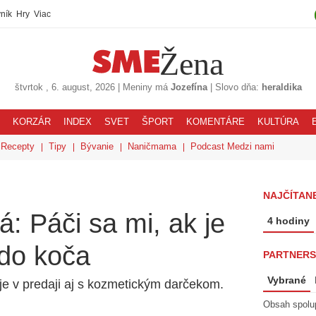
ník
Hry
Viac
Žena
štvrtok
, 6. august, 2026
|
Meniny má
Jozefína
|
Slovo dňa:
heraldika
KORZÁR
INDEX
SVET
ŠPORT
KOMENTÁRE
KULTÚRA
Recepty
Tipy
Bývanie
Naničmama
Podcast Medzi nami
NAJČÍTANE
: Páči sa mi, ak je
4 hodiny
 do koča
PARTNERS
Vybrané
e v predaji aj s kozmetickým darčekom.
Obsah spolu