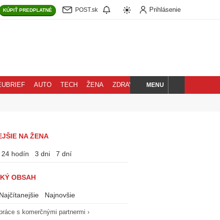
Prihlásenie
POST.sk
KÚPIŤ
PREDPLATNÉ
MENU
EUBRIEF
AUTO
TECH
ŽENA
ZDRAVIE
BLOG
HĽADAJ
JŠIE NA ŽENA
24 hodín
3 dni
7 dní
KÝ OBSAH
Najčítanejšie
Najnovšie
práce s komerčnými partnermi ›