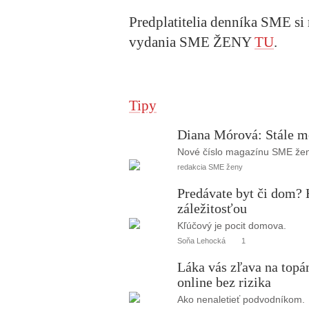
Predplatitelia denníka SME si 
vydania SME ŽENY
TU
.
Tipy
Diana Mórová: Stále m
Nové číslo magazínu SME ženy
redakcia SME ženy
Predávate byt či dom? 
záležitosťou
Kľúčový je pocit domova.
Soňa Lehocká
1
Láka vás zľava na topá
online bez rizika
Ako nenaletieť podvodníkom.