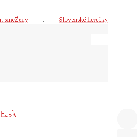
n smeŽeny
Slovenské herečky
,
E.sk