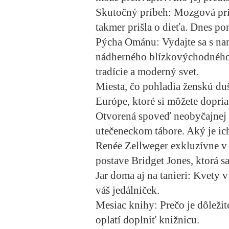
Skutočný príbeh:
Mozgová príh
takmer prišla o dieťa. Dnes
Pýcha Ománu:
Vydajte sa s n
nádherného blízkovýchodného s
tradície a moderný svet.
Miesta, čo pohladia ženskú du
Európe, ktoré si môžete dopr
Otvorená spoveď neobyčajnej z
utečeneckom tábore. Aký je ic
Renée Zellweger exkluzívne 
postave Bridget Jones, ktorá sa
Jar doma aj na tanieri:
Kvety v 
váš jedálniček.
Mesiac knihy:
Prečo je dôležit
oplatí doplniť knižnicu.