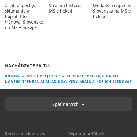
Zažili úspechy,
Stručná história
Medaily a úspechy
sklamanie aj
MS v hokeji
Slovenska na MS v
bojkot. Kto
hokeji
trénoval Slovensko
na MS v hokeji?
NACHÁDZATE SA TU:
DOMOV
»
MS V HOKEJI 2025
»
SLOVÁCI POSIELAJÚ NA MS
NOVÉHO TRÉNERA AJ MLADÍKOV. KEDY HRAJÚ A KDE ICH SLEDOVAŤ
Späť na vrch
Redakcia a kontakty
Vypnutie AdBlock