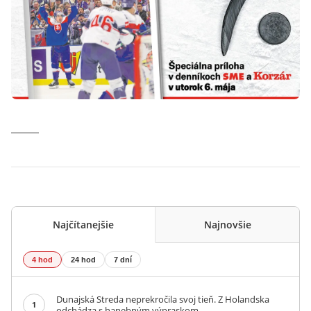
Najčítanejšie
Najnovšie
4 hod
24 hod
7 dní
Dunajská Streda neprekročila svoj tieň. Z Holandska
1
odchádza s hanebným výpraskom