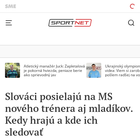
Atletický manažér Juck: Zapletalová
Ukrajinský olympion
je pokorná hviezda, peniaze berie
videa: Viem si zarobi
ako sprievodný jav
pošlem radšej na vo
Slováci posielajú na MS
nového trénera aj mladíkov.
Kedy hrajú a kde ich
sledovať