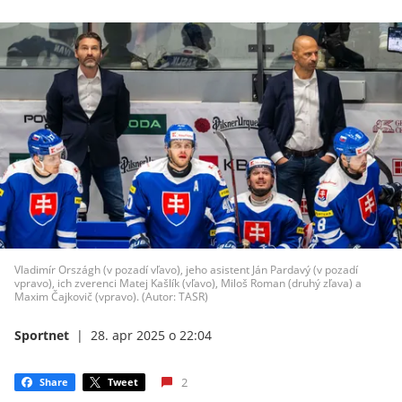
Vladimír Országh (v pozadí vľavo), jeho asistent Ján Pardavý (v pozadí
vpravo), ich zverenci Matej Kašlík (vľavo), Miloš Roman (druhý zľava) a
Maxim Čajkovič (vpravo). (Autor: TASR)
Sportnet
|
28. apr 2025 o 22:04
2
Share
Tweet