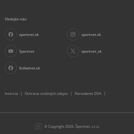
Sledujte nás:
sportnet.sk
sportnet.sk
Sportnet
sportnet_sk
futbalnet.sk
|
|
|
Inzercia
Ochrana osobných údajov
Nariadenie DSA
© Copyright 2026. Športnet, s.r.o.