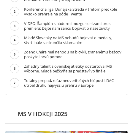
Konferenčná liga: Dunajská Streda v treťom predkole
2
vysoko prehrala na pôde Twente
VIDEO: Šampión s nádormi mozgu so slzami prosí
3
premiéra: Dajte nám šancu bojovať o naše životy
Mladé Slovenky na MS nebudú bojovať o medaily,
4
štvrťfinále sa skončilo sklamaním
Zdeno Chára mal nehodu na bicykli, zranenému bežcovi
5
poskytol prvú pomoc
Záhadný talent slovenskej atletiky odštartoval MS
6
výborne. Mladá bežkyňa sa predstaví vo finále
Totálny prepad, reťaz neuveriteľných hlúpostí. DAC
7
utrpel druhú najvyššiu prehru v Európe
MS V HOKEJI 2025