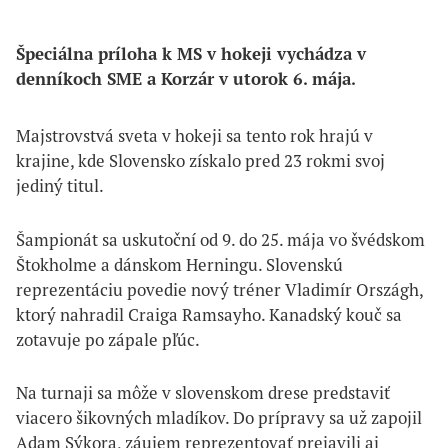
Špeciálna príloha k MS v hokeji vychádza v 
denníkoch SME a Korzár v utorok 6. mája.
Majstrovstvá sveta v hokeji sa tento rok hrajú v
krajine, kde Slovensko získalo pred 23 rokmi svoj
jediný titul.
Šampionát sa uskutoční od 9. do 25. mája vo švédskom
Štokholme a dánskom Herningu. Slovenskú
reprezentáciu povedie nový tréner Vladimír Országh,
ktorý nahradil Craiga Ramsayho. Kanadský kouč sa
zotavuje po zápale pľúc.
Na turnaji sa môže v slovenskom drese predstaviť
viacero šikovných mladíkov. Do prípravy sa už zapojil
Adam Sýkora, záujem reprezentovať prejavili aj