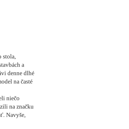
 stola,
 stavbách a
ávi denne dlhé
odel na časté
li niečo
zili na značku
ť. Navyše,