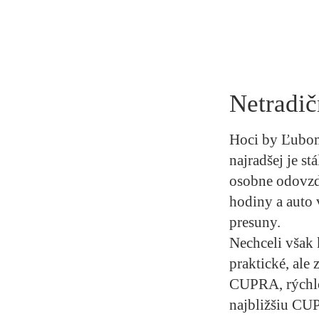
Netradič
Hoci by Ľubomí
najradšej je st
osobne odovzd
hodiny a auto 
presuny.
Nechceli však 
praktické, ale
CUPRA, rýchlo 
najbližšiu CU