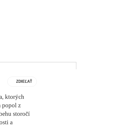
ZDIEĽAŤ
a, ktorých
a popol z
behu storočí
osti a