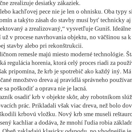
ne zrealizuje desiatky zákaziek.
lebo kachľovej pece nie je len o ohnisku. Oba typy 
omín a takýto zásah do stavby musí byť technicky a
ektovaný a zrealizovaný,“ vysvetľuje Guniš. Ideálne 
í už v procese navrhovania objektu, no väčšinou sa 
ej stavby alebo pri rekonštrukcii.
adičnom remesle majú miesto moderné technológie. Š
ká regulácia horenia, ktorá celý proces riadi za použí
k pripomína, že krb je spotrebič ako každý iný. Má 
čané množstvo dreva aj pravidlá správneho používan
e sa poškodiť a oprava nie je lacná.
azník osadiť krb v objekte skôr, aby robotníkom slúž
acích prác. Prikladali však viac dreva, než bolo dov
kodili krbovú vložku. Nový krb sme museli reštaur
sený kachliar a dodáva, že mnohí ľudia robia zákla
. Oheň zakladajú klasicky odspodu, no vhodnejšie j