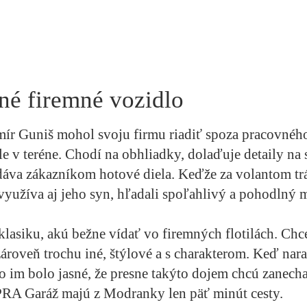
né firemné vozidlo
r Guniš mohol svoju firmu riadiť spoza pracovného
ále v teréne. Chodí na obhliadky, dolaďuje detaily na
áva zákazníkom hotové diela. Keďže za volantom tr
využíva aj jeho syn, hľadali spoľahlivý a pohodlný m
klasiku, akú bežne vídať vo firemných flotilách. Chce
 zároveň trochu iné, štýlové a s charakterom. Keď nara
im bolo jasné, že presne takýto dojem chcú zanecha
PRA Garáž majú z Modranky len päť minút cesty.