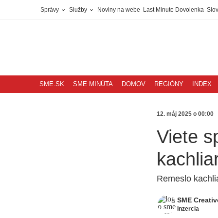
Správy
Služby
Noviny na webe
Last Minute Dovolenka
Slov
SME.SK
SME MINÚTA
DOMOV
REGIÓNY
INDEX
12. máj 2025 o 00:00
Viete s
kachlia
Remeslo kachli
SME Creativ
Inzercia