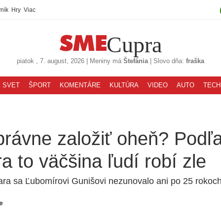
ník
Hry
Viac
Cupra
piatok
, 7. august, 2026
|
Meniny má
Štefánia
|
Slovo dňa:
fraška
SVET
ŠPORT
KOMENTÁRE
KULTÚRA
VIDEO
AUTO
TECH
právne založiť oheň? Podľ
ra to väčšina ľudí robí zle
ara sa Ľubomírovi Gunišovi nezunovalo ani po 25 rokoch
e