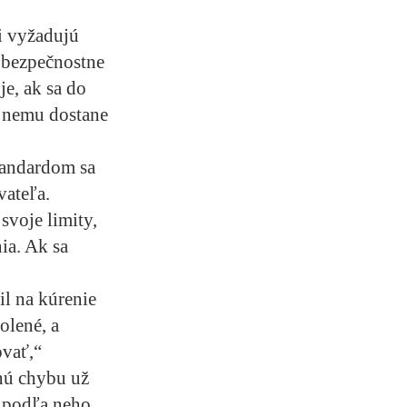
si vyžadujú
j bezpečnostne
je, ak sa do
k nemu dostane
tandardom sa
vateľa.
svoje limity,
ia. Ak sa
il na kúrenie
olené, a
ovať,“
dnú chybu už
e podľa neho