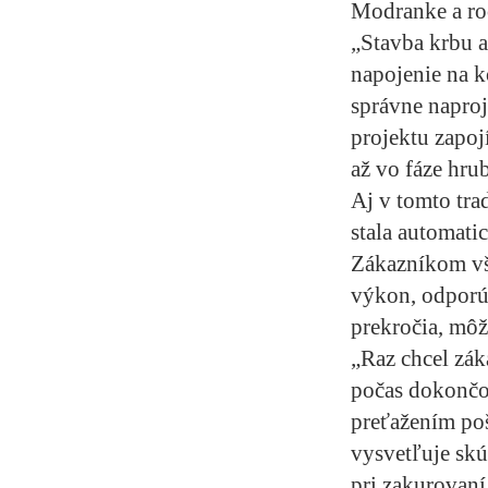
Modranke a roč
„Stavba krbu a
napojenie na k
správne naproj
projektu zapoj
až vo fáze hrub
Aj v tomto tr
stala automatic
Zákazníkom vša
výkon, odporú
prekročia, môž
„Raz chcel zák
počas dokončov
preťažením poš
vysvetľuje skú
pri zakurovaní