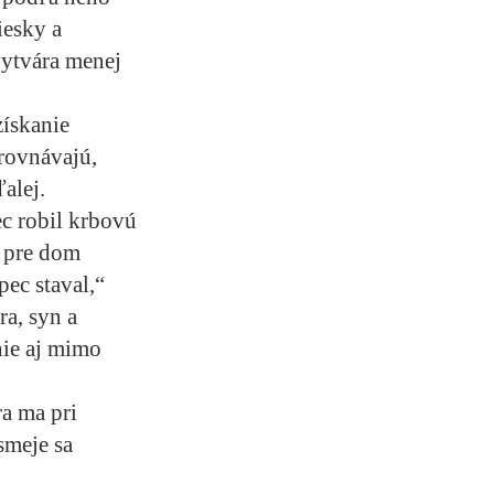
iesky a
vytvára menej
získanie
orovnávajú,
alej.
c robil krbovú
e pre dom
pec staval,“
ra, syn a
nie aj mimo
a ma pri
smeje sa