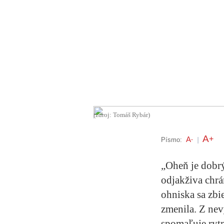
(zdroj: Tomáš Rybár)
A
+
A
Písmo:
-
|
„Oheň je dobrý
odjakživa chrán
ohniska sa zbi
zmenila. Z nevy
spomaľuje ryt