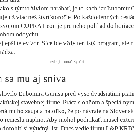
 ako s týmto živlom narábať, je to kachliar Ľubomír
uje už viac než štvrťstoročie. Po každodenných cestá
 svojom CUPRA Leon je pre neho pohľad do horiac
sobom oddychu.
jlepší televízor. Síce ide vždy ten istý program, ale 
rádza.
(zdroj: Tomáš Rybár)
 sa mu aj sníva
slovilo Ľubomíra Guniša pred vyše dvadsiatimi piat
rakúskej stavebnej firme. Práca s ohňom a špeciálnym
iálmi ho zaujala natoľko, že po návrate na Slovensk
o remeslu naplno. Aby mohol podnikať, musel exter
a dorobiť si výučný list. Dnes vedie firmu L&P KRB