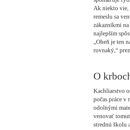
Ak niekto vie,
remeslu sa ven
zákazníkmi na
najlepším spô
„Oheň je ten na
rovnaký,“ prez
O krboch
Kachliarstvo o
počas práce v 
odolnými mater
venovať tomut
strednú školu 