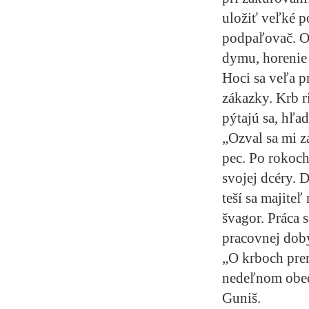
uložiť veľké p
podpaľovač. Oh
dymu, horenie j
Hoci sa veľa p
zákazky. Krb ri
pýtajú sa, hľad
„Ozval sa mi z
pec. Po rokoch
svojej dcéry. 
teší sa majiteľ
švagor. Práca 
pracovnej dob
„O krboch prem
nedeľnom obed
Guniš.