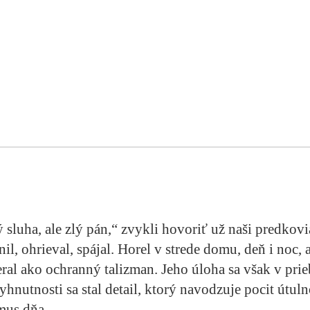
 sluha, ale zlý pán,“ zvykli hovoriť už naši predkovi
il, ohrieval, spájal. Horel v strede domu, deň i noc, 
eral ako ochranný talizman. Jeho úloha sa však v prie
hnutnosti sa stal detail, ktorý navodzuje pocit útuln
mus dňa.