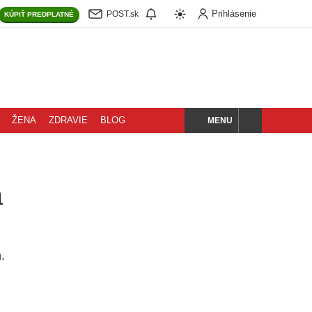
Prihlásenie
POST.sk
KÚPIŤ
PREDPLATNÉ
MENU
ŽENA
ZDRAVIE
BLOG
HĽADAJ
a
.