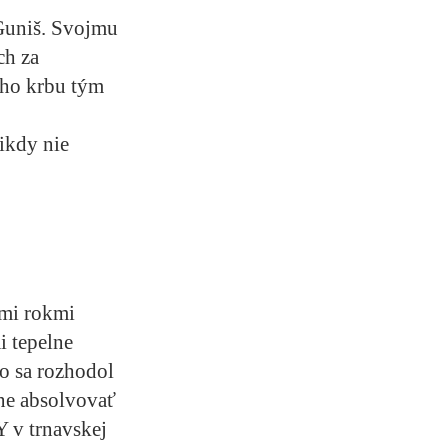
 Guniš. Svojmu
ch za
eho krbu tým
nikdy nie
imi rokmi
i tepelne
o sa rozhodol
ne absolvovať
Y v trnavskej