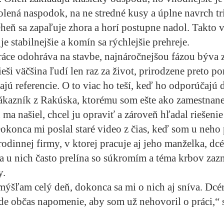
olená naspodok, na ne stredné kusy a úplne navrch tr
eň sa zapaľuje zhora a horí postupne nadol. Takto 
e stabilnejšie a komín sa rýchlejšie prehreje.
ráce odohráva na stavbe, najnáročnejšou fázou býva 
eši väčšina ľudí len raz za život, prirodzene preto p
ajú referencie. O to viac ho teší, keď ho odporúčajú ď
ákazník z Rakúska, ktorému som ešte ako zamestnane
 ma našiel, chcel ju opraviť a zároveň hľadal riešeni
Dokonca mi poslal staré video z čias, keď som u neho 
 rodinnej firmy, v ktorej pracuje aj jeho manželka, dcé
sa u nich často prelína so súkromím a téma krbov zaz
y.
ýšľam celý deň, dokonca sa mi o nich aj sníva. Dcér
e občas napomenie, aby som už nehovoril o práci,“ 