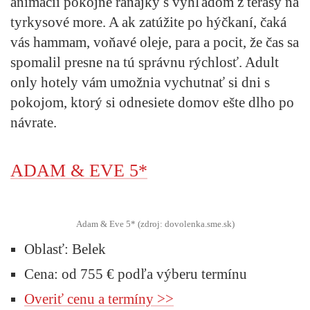
animácií pokojné raňajky s výhľadom z terasy na
tyrkysové more. A ak zatúžite po hýčkaní, čaká
vás hammam, voňavé oleje, para a pocit, že čas sa
spomalil presne na tú správnu rýchlosť. Adult
only hotely vám umožnia vychutnať si dni s
pokojom, ktorý si odnesiete domov ešte dlho po
návrate.
ADAM & EVE 5*
Adam & Eve 5* (zdroj: dovolenka.sme.sk)
Oblasť: Belek
Cena: od 755 € podľa výberu termínu
Overiť cenu a termíny >>