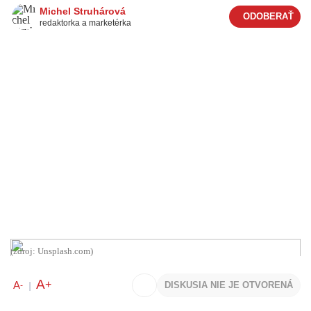
Michel Struhárová
redaktorka a marketérka
(zdroj: Unsplash.com)
A
+
A
DISKUSIA NIE JE OTVORENÁ
-
|