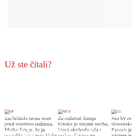
Už ste čítali?
ŽENA
DOMOV
INDEX
Zachránila samu seba
Za radarmi Šutaja
Kto by moh
pred vlastnou rodinou.
Eštoka je zrejme osoba,
slovenské 
Matka ľutuje, že ju
ktorá obchodovala s
Favorit je 
porodila, namiesto lásky
ruskou firmou zo
záujem môž