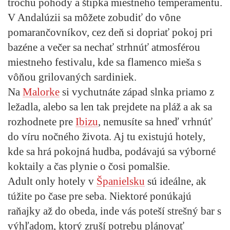
trochu pohody a štipka miestneho temperamentu.
V Andalúzii sa môžete zobudiť do vône
pomarančovníkov, cez deň si dopriať pokoj pri
bazéne a večer sa nechať strhnúť atmosférou
miestneho festivalu, kde sa flamenco mieša s
vôňou grilovaných sardiniek.
Na
Malorke
si vychutnáte západ slnka priamo z
ležadla, alebo sa len tak prejdete na pláž a ak sa
rozhodnete pre
Ibizu
, nemusíte sa hneď vrhnúť
do víru nočného života. Aj tu existujú hotely,
kde sa hrá pokojná hudba, podávajú sa výborné
koktaily a čas plynie o čosi pomalšie.
Adult only hotely v
Španielsku
sú ideálne, ak
túžite po čase pre seba. Niektoré ponúkajú
raňajky až do obeda, inde vás poteší strešný bar s
výhľadom, ktorý zruší potrebu plánovať