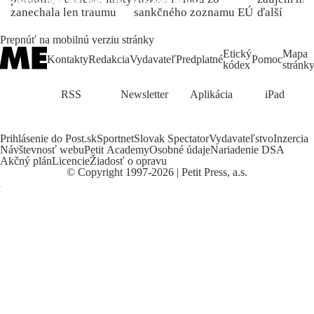
zanechala len traumu
sankčného zoznamu EÚ
ďalší
Prepnúť na mobilnú verziu stránky
Etický
Mapa
Kontakty
Redakcia
Vydavateľ
Predplatné
Pomoc
kódex
stránk
RSS
Newsletter
Aplikácia
iPad
Prihlásenie do Post.sk
Sportnet
Slovak Spectator
Vydavateľstvo
Inzercia
Návštevnosť webu
Petit Academy
Osobné údaje
Nariadenie DSA
Akčný plán
Licencie
Žiadosť o opravu
©
Copyright
1997-2026 | Petit Press, a.s.