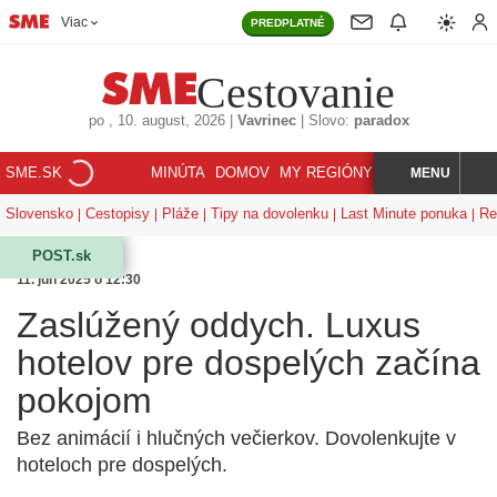
Viac
PREDPLATNÉ
Cestovanie
po
, 10. august, 2026
|
Vavrinec
|
Slovo:
paradox
SME.SK
MINÚTA
DOMOV
MY REGIÓNY
KORZÁR
MENU
INDEX
HĽADAJ
Slovensko
Cestopisy
Pláže
Tipy na dovolenku
Last Minute ponuka
Re
POST.sk
11. jún 2025 o 12:30
Zaslúžený oddych. Luxus
hotelov pre dospelých začína
pokojom
Bez animácií i hlučných večierkov. Dovolenkujte v
hoteloch pre dospelých.