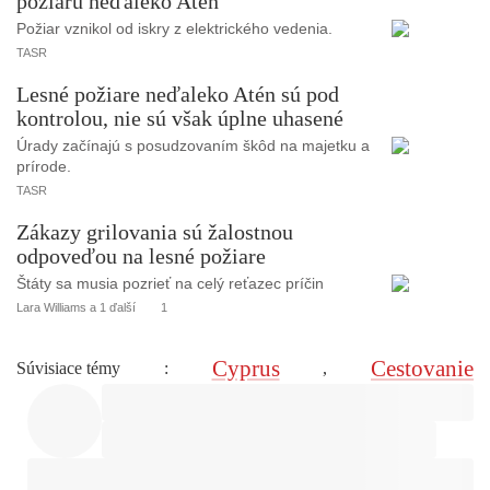
požiaru neďaleko Atén
Požiar vznikol od iskry z elektrického vedenia.
TASR
Lesné požiare neďaleko Atén sú pod
kontrolou, nie sú však úplne uhasené
Úrady začínajú s posudzovaním škôd na majetku a
prírode.
TASR
Zákazy grilovania sú žalostnou
odpoveďou na lesné požiare
Štáty sa musia pozrieť na celý reťazec príčin
Lara Williams a 1 ďalší
1
Cyprus
Cestovanie
Súvisiace témy
:
,