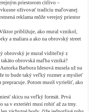
erejným priestorom citlivo –
 vkusne oživovať tradíciu maľovanej
estnená reklama môže verejný priestor
Viktor približuje, ako mural vznikol,
orky a maliara a ako na obrovský street
ký obrovský je mural viditeľný z
 takáto obrovská maľba vzniká?
. Autorka Barbora Idesová musela už na
že to bude taký veľký rozmer a myslieť
u prepracuje. Potom musíš vyriešiť, ako
niesť skicu na veľký formát. Prvá
 sa v exteriéri musí robiť až za tmy.
len záchytné body, čiže jednotlivé rohy