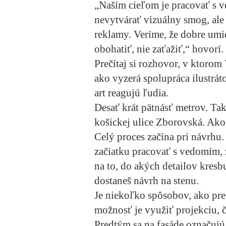
„Naším cieľom je pracovať s v
nevytvárať vizuálny smog, ale
reklamy. Veríme, že dobre umi
obohatiť, nie zaťažiť,“ hovorí.
Prečítaj si rozhovor, v ktorom 
ako vyzerá spolupráca ilustrát
art reagujú ľudia.
Desať krát pätnásť metrov. Ta
košickej ulice Zborovská. Ako
Celý proces začína pri návrhu
začiatku pracovať s vedomím, 
na to, do akých detailov kresb
dostaneš návrh na stenu.
Je niekoľko spôsobov, ako pre
možnosť je využiť projekciu, čo
Predtým sa na fasáde označujú 