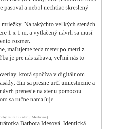
ne pasoval a nebol nechtiac skreslený
 mriežky. Na takýchto veľkých stenách
re 1 x 1 m, a vytlačený návrh sa musí
tento rozmer.
ne, maľujeme teda meter po metri z
ba je pre nás zábava, veľmi nás to
verlay, ktorá spočíva v digitálnom
fasády, čím sa presne určí umiestnenie a
 návrh prenesie na stenu pomocou
tom sa ručne namaľuje.
orby muralu. (zdroj: Medicine)
trátorka Barbora Idesová. Identická