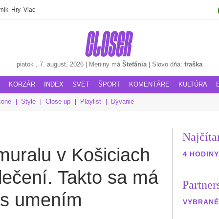
ník
Hry
Viac
piatok
, 7. august, 2026
|
Meniny má
Štefánia
|
Slovo dňa:
fraška
KORZÁR
INDEX
SVET
ŠPORT
KOMENTÁRE
KULTÚRA
zone
Style
Close-up
Playlist
Bývanie
Najčíta
muralu v Košiciach
4 HODINY
lečení. Takto sa má
Partner
a s umením
VYBRANÉ