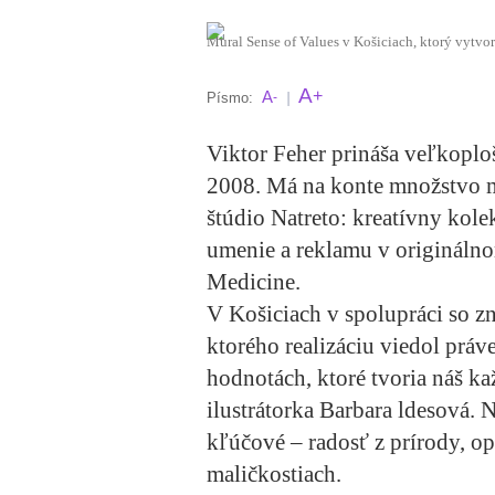
Mural Sense of Values v Košiciach, ktorý vytvori
A
+
A
Písmo:
-
|
Viktor Feher prináša veľkoploš
2008. Má na konte množstvo mal
štúdio Natreto: kreatívny kole
umenie a reklamu v origináln
Medicine.
V Košiciach v spolupráci so z
ktorého realizáciu viedol práv
hodnotách, ktoré tvoria náš ka
ilustrátorka Barbara ldesová. 
kľúčové – radosť z prírody, o
maličkostiach.