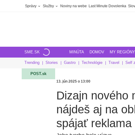
Správy
Služby
Noviny na webe
Last Minute Dovolenka
Slov
SME.SK
MINÚTA
DOMOV
MY REGIÓNY
Trending
Stories
Gastro
Technológie
Travel
Self 
POST.sk
13. jún 2025 o 13:00
Dizajn nového 
nájdeš aj na ob
spájať reklam