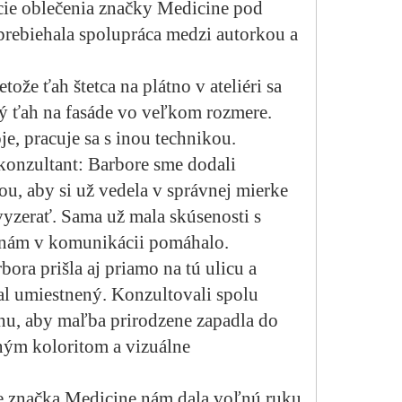
kcie oblečenia značky Medicine pod
rebiehala spolupráca medzi autorkou a
ože ťah štetca na plátno v ateliéri sa
stý ťah na fasáde vo veľkom rozmere.
je, pracuje sa s inou technikou.
konzultant: Barbore sme dodali
ou, aby si už vedela v správnej mierke
 vyzerať. Sama už mala skúsenosti s
nám v komunikácii pomáhalo.
ora prišla aj priamo na tú ulicu a
ral umiestnený. Konzultovali spolu
hu, aby maľba prirodzene zapadla do
ebným koloritom a vizuálne
že značka Medicine nám dala voľnú ruku