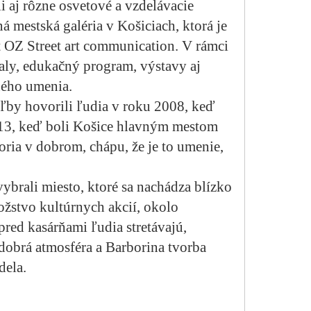
i aj rôzne osvetové a vzdelávacie
á mestská galéria v Košiciach, ktorá je
 OZ Street art communication. V rámci
valy, edukačný program, výstavy aj
ného umenia.
ľby hovorili ľudia v roku 2008, keď
013, keď boli Košice hlavným mestom
oria v dobrom, chápu, že je to umenie,
ybrali miesto, ktoré sa nachádza blízko
ožstvo kultúrnych akcií, okolo
pred kasárňami ľudia stretávajú,
 dobrá atmosféra a Barborina tvorba
dela.