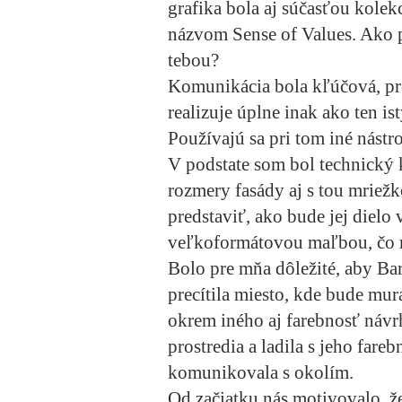
grafika bola aj súčasťou kole
názvom Sense of Values. Ako p
tebou?
Komunikácia bola kľúčová, pret
realizuje úplne inak ako ten i
Používajú sa pri tom iné nástro
V podstate som bol technický 
rozmery fasády aj s tou mriežk
predstaviť, ako bude jej dielo
veľkoformátovou maľbou, čo 
Bolo pre mňa dôležité, aby Barb
precítila miesto, kde bude mu
okrem iného aj farebnosť návr
prostredia a ladila s jeho far
komunikovala s okolím.
Od začiatku nás motivovalo, 