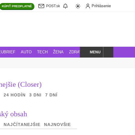
Prihlásenie
POST.sk
KÚPIŤ
PREDPLATNÉ
MENU
EUBRIEF
AUTO
TECH
ŽENA
ZDRAVIE
BLOG
HĽADAJ
nejšie (Closer)
24 HODÍN
3 DNI
7 DNÍ
ský obsah
NAJČÍTANEJŠIE
NAJNOVŠIE