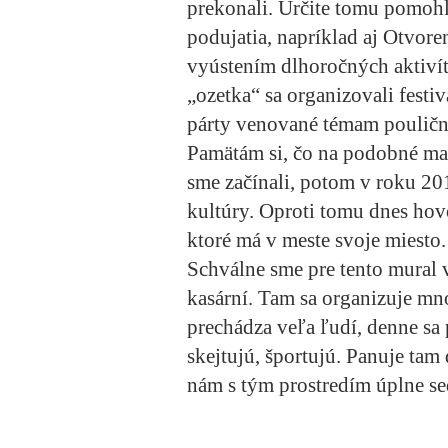
prekonali. Určite tomu pomohl
podujatia, napríklad aj Otvoren
vyústením dlhoročných aktivít
„ozetka“ sa organizovali festi
párty venované témam poulič
Pamätám si, čo na podobné ma
sme začínali, potom v roku 2
kultúry. Oproti tomu dnes hov
ktoré má v meste svoje miesto.
Schválne sme pre tento mural v
kasární. Tam sa organizuje mn
prechádza veľa ľudí, denne sa 
skejtujú, športujú. Panuje tam
nám s tým prostredím úplne se