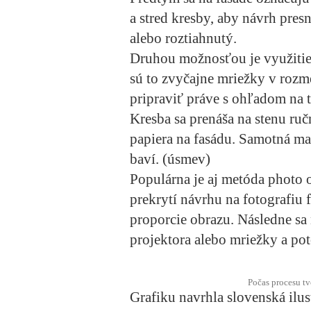
a stred kresby, aby návrh pres
alebo roztiahnutý.
Druhou možnosťou je využitie
sú to zvyčajne mriežky v rozme
pripraviť práve s ohľadom na 
Kresba sa prenáša na stenu ruč
papiera na fasádu. Samotná maľ
baví. (úsmev)
Populárna je aj metóda photo o
prekrytí návrhu na fotografiu 
proporcie obrazu. Následne sa
projektora alebo mriežky a po
Počas procesu tv
Grafiku navrhla slovenská ilus