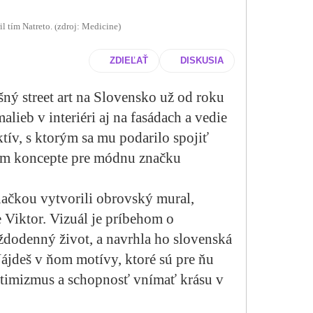
l tím Natreto. (zdroj: Medicine)
ZDIEĽAŤ
DISKUSIA
ný street art na Slovensko už od roku
ieb v interiéri aj na fasádach a vedie
ktív, s ktorým sa mu podarilo spojiť
om koncepte pre módnu značku
načkou vytvorili obrovský mural,
e Viktor. Vizuál je príbehom o
ždodenný život, a navrhla ho slo­venská
Nájdeš v ňom motívy, ktoré sú pre ňu
ptimizmus a schopnosť vnímať krásu v