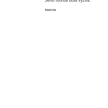
Jeho tvorba bola výzva.
Inzercia