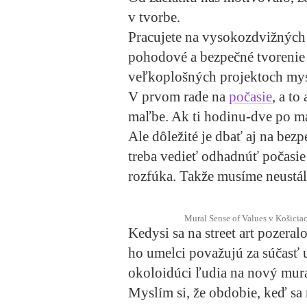
v tvorbe.
Pracujete na vysokozdvižných p
pohodové a bezpečné tvorenie v
veľkoplošných projektoch mys
V prvom rade na
počasie
, a to
maľbe. Ak ti hodinu-dve po maľ
Ale dôležité je dbať aj na bezp
treba vedieť odhadnúť počasie 
rozfúka. Takže musíme neustál
Mural Sense of Values v Košiciach
Kedysi sa na street art pozeral
ho umelci považujú za súčasť u
okoloidúci ľudia na nový mura
Myslím si, že obdobie, keď sa