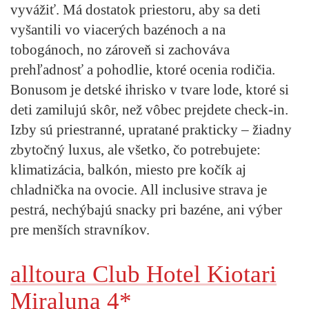
vyvážiť. Má dostatok priestoru, aby sa deti
vyšantili vo viacerých bazénoch a na
tobogánoch, no zároveň si zachováva
prehľadnosť a pohodlie, ktoré ocenia rodičia.
Bonusom je detské ihrisko v tvare lode, ktoré si
deti zamilujú skôr, než vôbec prejdete check-in.
Izby sú priestranné, upratané prakticky – žiadny
zbytočný luxus, ale všetko, čo potrebujete:
klimatizácia, balkón, miesto pre kočík aj
chladnička na ovocie. All inclusive strava je
pestrá, nechýbajú snacky pri bazéne, ani výber
pre menších stravníkov.
alltoura Club Hotel Kiotari
Miraluna 4*