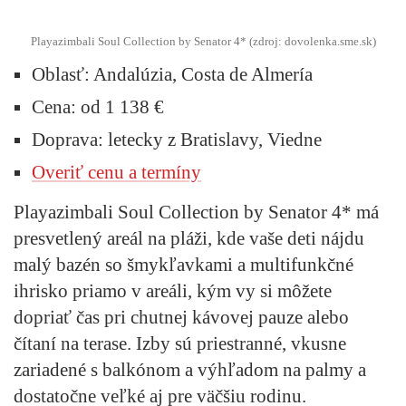
Playazimbali Soul Collection by Senator 4* (zdroj: dovolenka.sme.sk)
Oblasť:
Andalúzia, Costa de Almería
Cena:
od 1 138 €
Doprava:
letecky z Bratislavy, Viedne
Overiť cenu a termíny
Playazimbali Soul Collection by Senator 4* má
presvetlený areál na pláži, kde vaše deti nájdu
malý bazén so šmykľavkami a multifunkčné
ihrisko priamo v areáli, kým vy si môžete
dopriať čas pri chutnej kávovej pauze alebo
čítaní na terase. Izby sú priestranné, vkusne
zariadené s balkónom a výhľadom na palmy a
dostatočne veľké aj pre väčšiu rodinu.