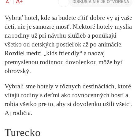
A
+
A
DISKUSIA NIE JE OTVORENÁ
-
|
Vybrať hotel, kde sa budete cítiť dobre vy aj vaše
deti, nie je samozrejmosť. Niektoré hotely myslia
na rodiny už pri návrhu služieb a ponúkajú
všetko od detských postieľok až po animácie.
Rozdiel medzi „kids friendly“ a naozaj
premyslenou rodinnou dovolenkou môže byť
obrovský.
Vybrali sme hotely v rôznych destináciách, ktoré
vítajú rodiny s deťmi ako rovnocenných hostí a
robia všetko pre to, aby si dovolenku užili všetci.
Aj rodičia.
Turecko