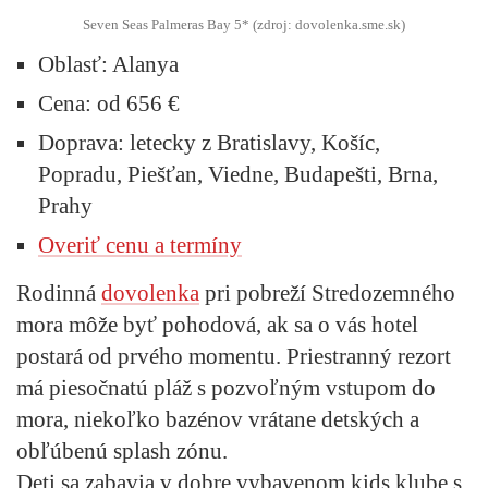
Seven Seas Palmeras Bay 5* (zdroj: dovolenka.sme.sk)
Oblasť:
Alanya
Cena:
od 656 €
Doprava:
letecky z Bratislavy, Košíc,
Popradu, Piešťan, Viedne, Budapešti, Brna,
Prahy
Overiť cenu a termíny
Rodinná
dovolenka
pri pobreží Stredozemného
mora môže byť pohodová, ak sa o vás hotel
postará od prvého momentu. Priestranný rezort
má piesočnatú pláž s pozvoľným vstupom do
mora, niekoľko bazénov vrátane detských a
obľúbenú splash zónu.
Deti sa zabavia v dobre vybavenom kids klube s