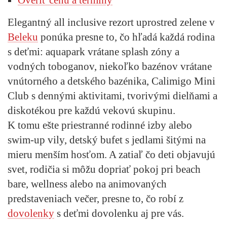
Elegantný all inclusive rezort uprostred zelene v
Beleku
ponúka presne to, čo hľadá každá rodina
s deťmi: aquapark vrátane splash zóny a
vodných toboganov, niekoľko bazénov vrátane
vnútorného a detského bazénika, Calimigo Mini
Club s dennými aktivitami, tvorivými dielňami a
diskotékou pre každú vekovú skupinu.
K tomu ešte priestranné rodinné izby alebo
swim‑up vily, detský bufet s jedlami šitými na
mieru menším hosťom. A zatiaľ čo deti objavujú
svet, rodičia si môžu dopriať pokoj pri beach
bare, wellness alebo na animovaných
predstaveniach večer, presne to, čo robí z
dovolenky
s deťmi dovolenku aj pre vás.