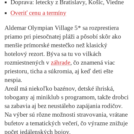
Doprava:
letecky z Bratislavy, Košíc, Viedne
Overiť cenu a termíny
Aldemar Olympian Village 5* sa rozprestiera
priamo pri piesočnatej pláži a pôsobí skôr ako
menšie prímorské mestečko než klasický
hotelový rezort. Býva sa tu vo vilkách
rozmiestnených v
záhrade
, čo znamená viac
priestoru, ticha a súkromia, aj keď deti ešte
nespia.
Areál má niekoľko bazénov, detské ihriská,
tobogany aj miniklub s programom, takže drobci
sa zabavia aj bez neustáleho zapájania rodičov.
Na výber sú rôzne možnosti stravovania, vrátane
bufetov a tematických večerí, čo výrazne znižuje
počet jedálenských bojov.