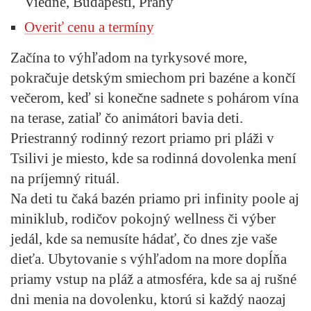
Viedne, Budapešti, Prahy
Overiť cenu a termíny
Začína to výhľadom na tyrkysové more,
pokračuje detským smiechom pri bazéne a končí
večerom, keď si konečne sadnete s pohárom vína
na terase, zatiaľ čo animátori bavia deti.
Priestranný rodinný rezort priamo pri pláži v
Tsilivi je miesto, kde sa rodinná dovolenka mení
na príjemný rituál.
Na deti tu čaká bazén priamo pri infinity poole aj
miniklub, rodičov pokojný wellness či výber
jedál, kde sa nemusíte hádať, čo dnes zje vaše
dieťa. Ubytovanie s výhľadom na more dopĺňa
priamy vstup na pláž a atmosféra, kde sa aj rušné
dni menia na dovolenku, ktorú si každý naozaj