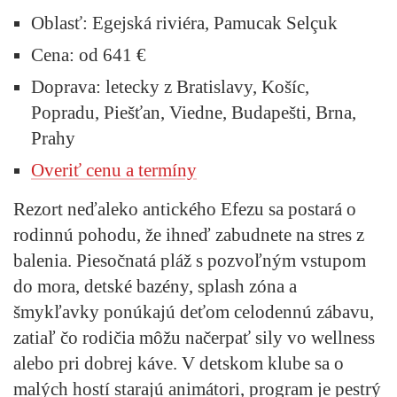
Oblasť:
Egejská riviéra, Pamucak Selçuk
Cena:
od 641 €
Doprava:
letecky z Bratislavy, Košíc,
Popradu, Piešťan, Viedne, Budapešti, Brna,
Prahy
Overiť cenu a termíny
Rezort neďaleko antického Efezu sa postará o
rodinnú pohodu, že ihneď zabudnete na stres z
balenia. Piesočnatá pláž s pozvoľným vstupom
do mora, detské bazény, splash zóna a
šmykľavky ponúkajú deťom celodennú zábavu,
zatiaľ čo rodičia môžu načerpať sily vo wellness
alebo pri dobrej káve. V detskom klube sa o
malých hostí starajú animátori, program je pestrý