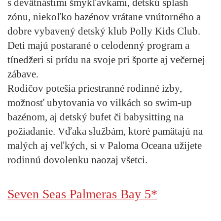
s devätnástimi šmykľavkami, detskú splash
zónu, niekoľko bazénov vrátane vnútorného a
dobre vybavený detský klub Polly Kids Club.
Deti majú postarané o celodenný program a
tínedžeri si prídu na svoje pri športe aj večernej
zábave.
Rodičov potešia priestranné rodinné izby,
možnosť ubytovania vo vilkách so swim-up
bazénom, aj detský bufet či babysitting na
požiadanie. Vďaka službám, ktoré pamätajú na
malých aj veľkých, si v Paloma Oceana užijete
rodinnú dovolenku naozaj všetci.
Seven Seas Palmeras Bay 5*