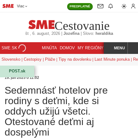
Viac
PREDPLATNÉ
Cestovanie
št
, 6. august, 2026
|
Jozefína
|
Slovo:
heraldika
SME.SK
MINÚTA
DOMOV
MY REGIÓNY
KORZÁR
MENU
INDEX
HĽADAJ
Slovensko
Cestopisy
Pláže
Tipy na dovolenku
Last Minute ponuka
Re
POST.sk
19. jún 2025 o 11:02
Sedemnásť hotelov pre
rodiny s deťmi, kde si
oddych užijú všetci.
Otestované deťmi aj
dospelými