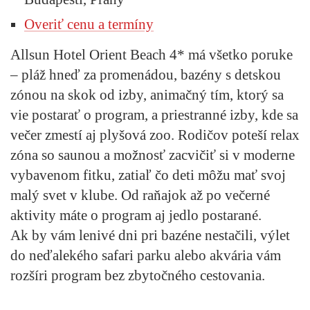
Overiť cenu a termíny
Allsun Hotel Orient Beach 4* má všetko poruke
– pláž hneď za promenádou, bazény s detskou
zónou na skok od izby, animačný tím, ktorý sa
vie postarať o program, a priestranné izby, kde sa
večer zmestí aj plyšová zoo. Rodičov poteší relax
zóna so saunou a možnosť zacvičiť si v moderne
vybavenom fitku, zatiaľ čo deti môžu mať svoj
malý svet v klube. Od raňajok až po večerné
aktivity máte o program aj jedlo postarané.
Ak by vám lenivé dni pri bazéne nestačili, výlet
do neďalekého safari parku alebo akvária vám
rozšíri program bez zbytočného cestovania.