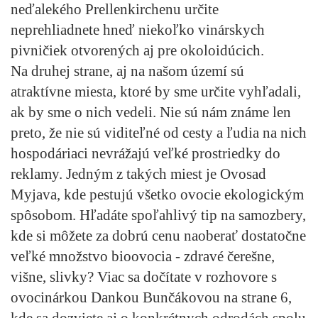
neďalekého Prellenkirchenu určite
neprehliadnete hneď niekoľko vinárskych
pivničiek otvorených aj pre okoloidúcich.
Na druhej strane, aj na našom území sú
atraktívne miesta, ktoré by sme určite vyhľadali,
ak by sme o nich vedeli. Nie sú nám známe len
preto, že nie sú viditeľné od cesty a ľudia na nich
hospodáriaci nevrážajú veľké prostriedky do
reklamy. Jedným z takých miest je Ovosad
Myjava, kde pestujú všetko ovocie ekologickým
spôsobom. Hľadáte spoľahlivý tip na samozbery,
kde si môžete za dobrú cenu naoberať dostatočne
veľké množstvo bioovocia - zdravé čerešne,
višne, slivky? Viac sa dočítate v rozhovore s
ovocinárkou Dankou Bunčákovou na strane 6,
kde sa dozviete aj o konkrétnych odrodách spolu