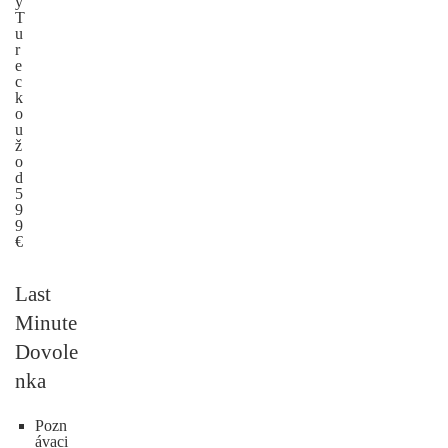
y
T
u
r
e
c
k
o
u
ž
o
d
5
9
9
€
Last
Minute
Dovole
nka
Pozn
ávaci