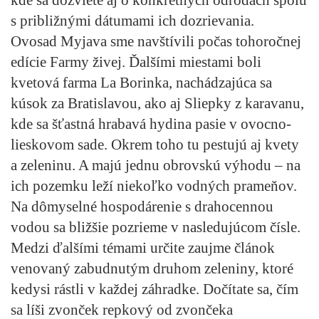
s približnými dátumami ich dozrievania.
Ovosad Myjava sme navštívili počas tohoročnej
edície Farmy živej. Ďalšími miestami boli
kvetová farma La Borinka, nachádzajúca sa
kúsok za Bratislavou, ako aj Sliepky z karavanu,
kde sa šťastná hrabavá hydina pasie v ovocno-
lieskovom sade. Okrem toho tu pestujú aj kvety
a zeleninu. A majú jednu obrovskú výhodu – na
ich pozemku leží niekoľko vodných prameňov.
Na dômyselné hospodárenie s drahocennou
vodou sa bližšie pozrieme v nasledujúcom čísle.
Medzi ďalšími témami určite zaujme článok
venovaný zabudnutým druhom zeleniny, ktoré
kedysi rástli v každej záhradke. Dočítate sa, čím
sa líši zvonček repkový od zvončeka