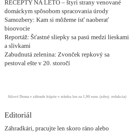
RECEPTY NA LETO
– štyri strany venované
domáckym spôsobom spracovania úrody
Samozbery:
Kam si môžeme ísť naoberať
bioovocie
Reportáž:
Šťastné sliepky sa pasú medzi lieskami
a slivkami
Zabudnutá zelenina:
Zvonček repkový sa
pestoval ešte v 20. storočí
Júlové Doma v záhrade kúpite v stánku len za 1,90 eura. (zdroj: redakcia)
Editoriál
Záhradkári, pracujte len skoro ráno alebo