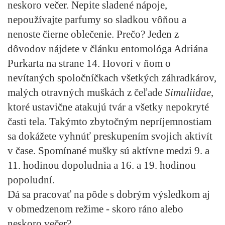
neskoro večer. Nepite sladené nápoje,
nepoužívajte parfumy so sladkou vôňou a
nenoste čierne oblečenie. Prečo? Jeden z
dôvodov nájdete v článku entomológa Adriána
Purkarta na strane 14. Hovorí v ňom o
nevítaných spoločníčkach všetkých záhradkárov,
malých otravných muškách z čeľade
Simuliidae
,
ktoré ustavične atakujú tvár a všetky nepokryté
časti tela. Takýmto zbytočným nepríjemnostiam
sa dokážete vyhnúť preskupením svojich aktivít
v čase. Spomínané mušky sú aktívne medzi 9. a
11. hodinou dopoludnia a 16. a 19. hodinou
popoludní.
Dá sa pracovať na pôde s dobrým výsledkom aj
v obmedzenom režime - skoro ráno alebo
neskoro večer?