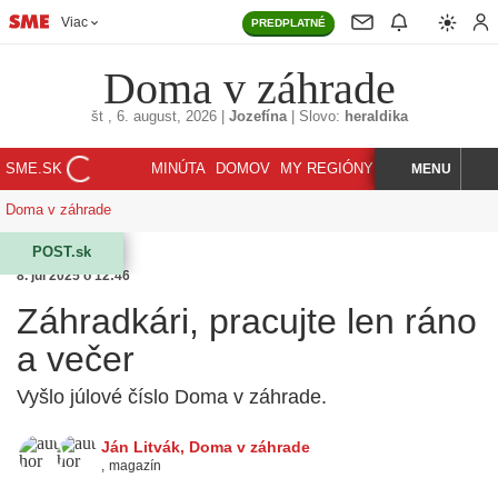
Viac
PREDPLATNÉ
Doma v záhrade
št
, 6. august, 2026
|
Jozefína
|
Slovo:
heraldika
SME.SK
MINÚTA
DOMOV
MY REGIÓNY
KORZÁR
MENU
INDEX
HĽADAJ
Doma v záhrade
POST.sk
8. júl 2025 o 12:46
Záhradkári, pracujte len ráno
a večer
Vyšlo júlové číslo Doma v záhrade.
Ján Litvák
,
Doma v záhrade
,
magazín