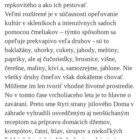
repkovitého a ako ich pestovať.
Veľmi rozšírené je v súčasnosti opeľovanie
kultúr v skleníkoch a intenzívnych sadoch
pomocou čmeliakov – týmto spôsobom sa
opeľuje prekvapivo veľa druhov - sú to
baklažány, uhorky, cukety, jahody, melóny,
papriky, ale aj čučoriedky, brusnice, višne,
čerešne, maliny, kivi a, samozrejme, jablone. Nie
všetky druhy čmeľov však dokážeme chovať.
Môžeme im len tvoriť vhodné životné prostredie.
No v tomto čase vrcholiaceho leta je to hlavne o
zaváraní. Preto sme štyri strany júlového Doma v
záhrade vyhradili osvedčeným aj neošúchaným
receptom na prípravu domácich džemov,
kompótov, čatní, štiav, sirupov a niekoľkých