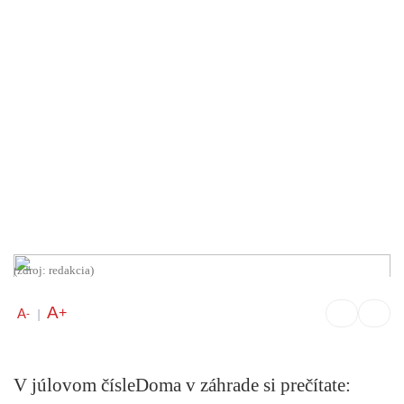
(zdroj: redakcia)
A
+
A
-
|
V júlovom čísleDoma v záhrade si prečítate: