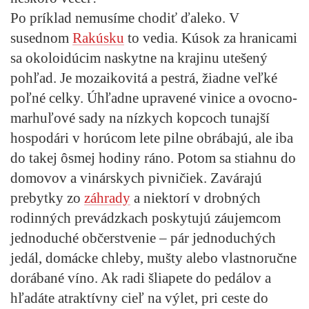
Po príklad nemusíme chodiť ďaleko. V
susednom
Rakúsku
to vedia. Kúsok za hranicami
sa okoloidúcim naskytne na krajinu utešený
pohľad. Je mozaikovitá a pestrá, žiadne veľké
poľné celky. Úhľadne upravené vinice a ovocno-
marhuľové sady na nízkych kopcoch tunajší
hospodári v horúcom lete pilne obrábajú, ale iba
do takej ôsmej hodiny ráno. Potom sa stiahnu do
domovov a vinárskych pivničiek. Zavárajú
prebytky zo
záhrady
a niektorí v drobných
rodinných prevádzkach poskytujú záujemcom
jednoduché občerstvenie – pár jednoduchých
jedál, domácke chleby, mušty alebo vlastnoručne
dorábané víno. Ak radi šliapete do pedálov a
hľadáte atraktívny cieľ na výlet, pri ceste do