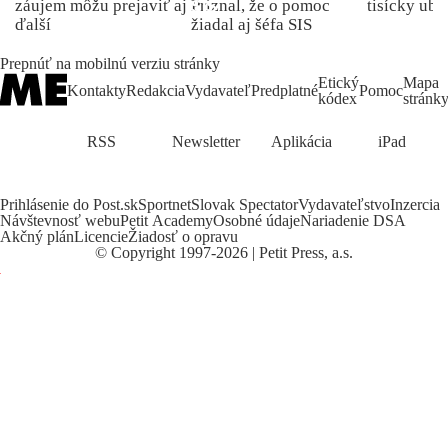
záujem môžu prejaviť aj
Priznal, že o pomoc
tisícky ub
ďalší
žiadal aj šéfa SIS
Prepnúť na mobilnú verziu stránky
Etický
Mapa
Kontakty
Redakcia
Vydavateľ
Predplatné
Pomoc
kódex
stránk
RSS
Newsletter
Aplikácia
iPad
Prihlásenie do Post.sk
Sportnet
Slovak Spectator
Vydavateľstvo
Inzercia
Návštevnosť webu
Petit Academy
Osobné údaje
Nariadenie DSA
Akčný plán
Licencie
Žiadosť o opravu
©
Copyright
1997-2026 | Petit Press, a.s.