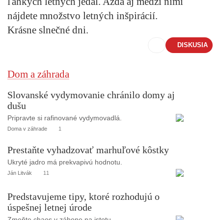
ľahkých letných jedál. Azda aj medzi nimi
nájdete množstvo letných inšpirácií.
Krásne slnečné dni.
DISKUSIA
Dom a záhrada
Slovanské vydymovanie chránilo domy aj
dušu
Pripravte si rafinované vydymovadlá.
Doma v záhrade
1
Prestaňte vyhadzovať marhuľové kôstky
Ukryté jadro má prekvapivú hodnotu.
Ján Litvák
11
Predstavujeme tipy, ktoré rozhodujú o
úspešnej letnej úrode
Zmeňte chaos v záhone na istotu.