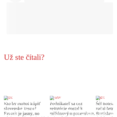
Už ste čítali?
INDEX
DOMOV
INDEX
Kto by mohol kúpiť
Podnikateľ sa cez
Šéf hotela
slovenské Tesco?
reštitúcie dostal k
začal šetriť
Favorit je jasný, no
miliónovým pozemkom.
Bratislave p