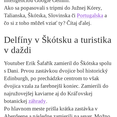
inteligenciou Google Gemini.
Ako sa popasovali s tripmi do Južnej Kórey,
Talianska, Škótska, Slovinska či
Portugalska
a
čo si z toho môžeš vziať ty? Čítaj ďalej.
Delfíny v Škótsku a turistika
v daždi
Youtuber Erik Šafařík zamieril do Škótska spolu
s Dani. Prvou zastávkou dvojice bol historický
Edinburgh, po prechádzke centrom to však
dvojica vzala za farebnejší koniec. Zamierili do
najružovejšej kaviarne aj do Kráľovskej
botanickej
záhrady
.
Po hlavnom meste prišla krátka zastávka v
Aberdeene a následne zamierili na sever. Možno