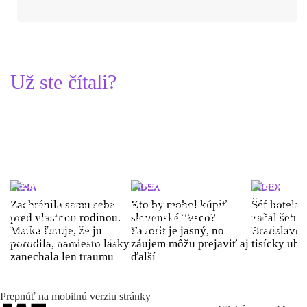
Už ste čítali?
ŽENA
INDEX
INDEX
Zachránila samu seba
Kto by mohol kúpiť
Šéf hotela
pred vlastnou rodinou.
slovenské Tesco?
začal šetriť
Matka ľutuje, že ju
Favorit je jasný, no
Bratislave p
porodila, namiesto lásky
záujem môžu prejaviť aj
tisícky ub
zanechala len traumu
ďalší
Prepnúť na mobilnú verziu stránky