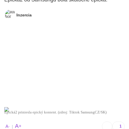
Inzercia
Epická2 priniesla epický kontent. (zdroj: Tiktok SamsungCZ/SK)
A
+
A
-
|