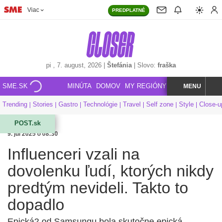
Viac
PREDPLATNÉ
pi
, 7. august, 2026
|
Štefánia
|
Slovo:
fraška
SME.SK
MINÚTA
DOMOV
MY REGIÓNY
KORZÁR
MENU
INDEX
HĽADAJ
Trending
Stories
Gastro
Technológie
Travel
Self zone
Style
Close-u
POST.sk
9. júl 2025 o 08:30
Influenceri vzali na
dovolenku ľudí, ktorých nikdy
predtým nevideli. Takto to
dopadlo
Epická2 od Samsungu bola skutočne epická.