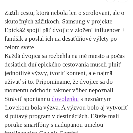
Zažili cestu, ktorá nebola len o scrolovaní, ale o
skutočných zážitkoch. Samsung v projekte
Epická2 spojil päť dvojíc v zložení influencer +
fanúšik a poslal ich na desaťdňové výlety po
celom svete.
Každá dvojica sa rozbehla na iné miesto a počas
desiatich dní epického cestovania museli plniť
jednotlivé výzvy, tvoriť kontent, ale najmä
užívať si to. Pripomíname, že dvojice sa do
momentu odchodu takmer vôbec nepoznali.
Stráviť spontánnu
dovolenku
s neznámym
človekom bola výzva. A výzvou bolo aj vytvoriť
si pútavý program v destináciách. Ešteže mali
poruke smartfóny s nadupanou umelou