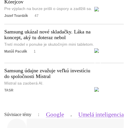
Kórejcov
Pre výplach na burze prišli o úspory a zadlžili sa.
Jozef Tvardzík
47
Samsung ukázal nové skladačky. Láka na
koncept, aký tu doteraz nebol
Tretí model v ponuke je skutočným mini tabletom.
Matúš Paculík
1
Samsung údajne zvažuje veľkú investíciu
do spoločnosti Mistral
Mistral sa zaoberá AI.
TASR
Google
Umelá inteligencia
Súvisiace témy
:
,