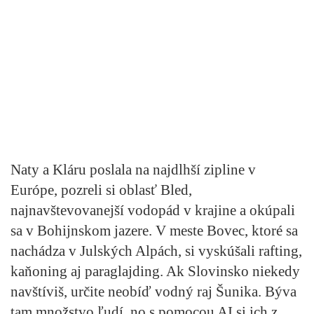
Naty a Kláru poslala na najdlhší zipline v
Európe, pozreli si oblasť Bled,
najnavštevovanejší vodopád v krajine a okúpali
sa v Bohijnskom jazere. V meste Bovec, ktoré sa
nachádza v Julských Alpách, si vyskúšali rafting,
kaňoning aj paraglajding. Ak Slovinsko niekedy
navštíviš, určite neobíď vodný raj Šunika. Býva
tam množstvo ľudí, no s pomocou AI si ich z