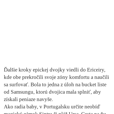
Ďalšie kroky epickej dvojky viedli do Ericeiry,
kde obe prekročili svoje zóny komfortu a naučili
sa surfovať. Bola to jedna z úloh na bucket liste
od Samsungu, ktorú dvojica mala splniť, aby
získali peniaze navyše.
Ako radia baby, v Portugalsku určite neobíď
magický zámok Sintra či pláž Ursa. Cesta na ňu