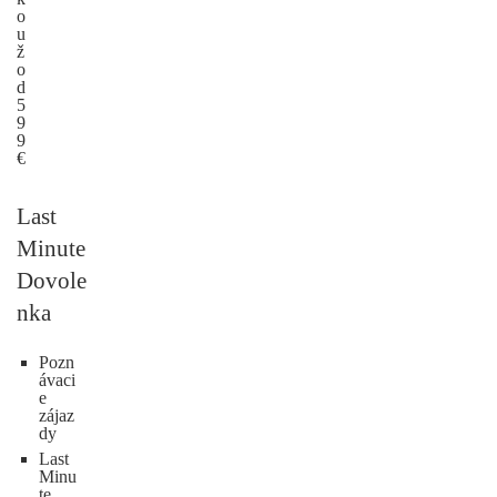
o
u
ž
o
d
5
9
9
€
Last
Minute
Dovole
nka
Pozn
ávaci
e
zájaz
dy
Last
Minu
te