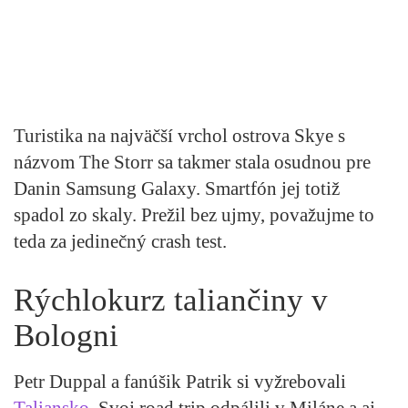
Turistika na najväčší vrchol ostrova Skye s
názvom The Storr sa takmer stala osudnou pre
Danin Samsung Galaxy. Smartfón jej totiž
spadol zo skaly. Prežil bez ujmy, považujme to
teda za jedinečný crash test.
Rýchlokurz taliančiny v
Bologni
Petr Duppal a fanúšik Patrik si vyžrebovali
Taliansko
. Svoj road trip odpálili v Miláne a aj