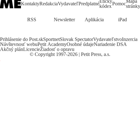
Etický
Mapa
Kontakty
Redakcia
Vydavateľ
Predplatné
Pomoc
kódex
stránk
RSS
Newsletter
Aplikácia
iPad
Prihlásenie do Post.sk
Sportnet
Slovak Spectator
Vydavateľstvo
Inzercia
Návštevnosť webu
Petit Academy
Osobné údaje
Nariadenie DSA
Akčný plán
Licencie
Žiadosť o opravu
©
Copyright
1997-2026 | Petit Press, a.s.