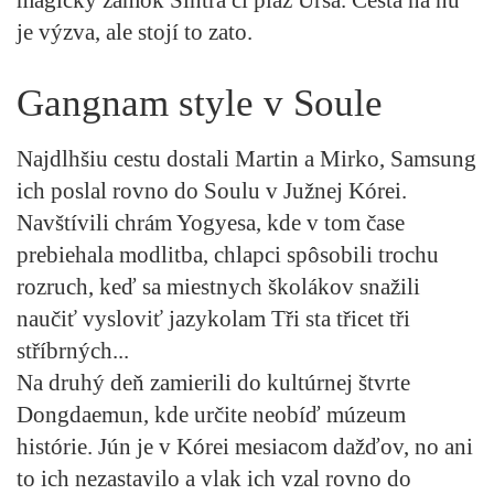
je výzva, ale stojí to zato.
Gangnam style v Soule
Najdlhšiu cestu dostali Martin a Mirko, Samsung
ich poslal rovno do Soulu v Južnej Kórei.
Navštívili chrám Yogyesa, kde v tom čase
prebiehala modlitba, chlapci spôsobili trochu
rozruch, keď sa miestnych školákov snažili
naučiť vysloviť jazykolam Tři sta třicet tři
stříbrných...
Na druhý deň zamierili do kultúrnej štvrte
Dongdaemun, kde určite neobíď múzeum
histórie. Jún je v Kórei mesiacom dažďov, no ani
to ich nezastavilo a vlak ich vzal rovno do