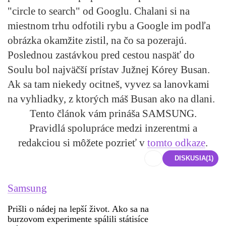
"circle to search" od Googlu. Chalani si na
miestnom trhu odfotili rybu a Google im podľa
obrázka okamžite zistil, na čo sa pozerajú.
Poslednou zastávkou pred cestou naspäť do
Soulu bol najväčší prístav Južnej Kórey Busan.
Ak sa tam niekedy ocitneš, vyvez sa lanovkami
na vyhliadky, z ktorých máš Busan ako na dlani.
Tento článok vám prináša SAMSUNG.
Pravidlá spolupráce medzi inzerentmi a
redakciou si môžete pozrieť v
tomto odkaze
.
DISKUSIA
(1)
Samsung
Prišli o nádej na lepší život. Ako sa na
burzovom experimente spálili státisíce