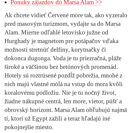
Ponuky zájazdov do Marsa Alam >>
Ak chcete vidieť Červené more tak, ako vyzeralo
pred masovým turizmom, vydajte sa do Marsa
Alam. Mierne odľahlé letovisko južne od
Hurghady je magnetom pre potápačov vďaka
možnosti stretnúť delfíny, korytnačky či
dokonca dugonga. Voda je tu priezračná, pláže
široké a väčšinou bez betónových promenád.
Hotely sú roztrúsené pozdĺž pobrežia, mnohé z
nich majú vlastné mólá na vstup do mora kvôli
koralovému podložiu. Nie je tu nočný život,
žiadne nákupné centrá, len more, vietor, púšť a
obrovský horizont. Marsa Alam obľubujú najmä
tí, ktorí už Egypt zažili a teraz hľadajú iné
pokojnejšie miesto.