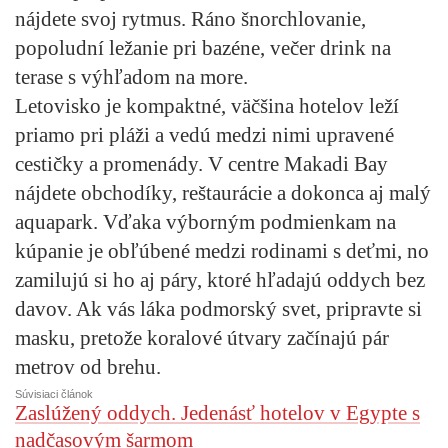
nájdete svoj rytmus. Ráno šnorchlovanie,
popoludní ležanie pri bazéne, večer drink na
terase s výhľadom na more.
Letovisko je kompaktné, väčšina hotelov leží
priamo pri pláži a vedú medzi nimi upravené
cestičky a promenády. V centre Makadi Bay
nájdete obchodíky, reštaurácie a dokonca aj malý
aquapark. Vďaka výborným podmienkam na
kúpanie je obľúbené medzi rodinami s deťmi, no
zamilujú si ho aj páry, ktoré hľadajú oddych bez
davov. Ak vás láka podmorský svet, pripravte si
masku, pretože koralové útvary začínajú pár
metrov od brehu.
Súvisiaci článok
Zaslúžený oddych. Jedenásť hotelov v Egypte s
nadčasovým šarmom