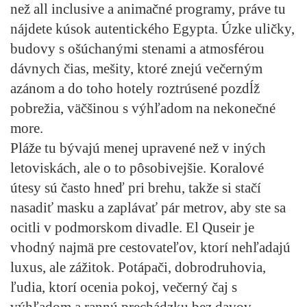
než all inclusive a animačné programy, práve tu
nájdete kúsok autentického Egypta. Úzke uličky,
budovy s ošúchanými stenami a atmosférou
dávnych čias, mešity, ktoré znejú večerným
azánom a do toho hotely roztrúsené pozdĺž
pobrežia, väčšinou s výhľadom na nekonečné
more.
Pláže tu bývajú menej upravené než v iných
letoviskách, ale o to pôsobivejšie. Koralové
útesy sú často hneď pri brehu, takže si stačí
nasadiť masku a zaplávať pár metrov, aby ste sa
ocitli v podmorskom divadle. El Quseir je
vhodný najmä pre cestovateľov, ktorí nehľadajú
luxus, ale zážitok. Potápači, dobrodruhovia,
ľudia, ktorí ocenia pokoj, večerný čaj s
výhľadom a rannú prechádzku bez davov.