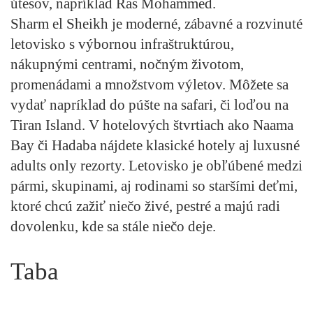
útesov, napríklad Ras Mohammed.
Sharm el Sheikh je moderné, zábavné a rozvinuté
letovisko s výbornou infraštruktúrou,
nákupnými centrami, nočným životom,
promenádami a množstvom výletov. Môžete sa
vydať napríklad do púšte na safari, či loďou na
Tiran Island. V hotelových štvrtiach ako Naama
Bay či Hadaba nájdete klasické hotely aj luxusné
adults only rezorty. Letovisko je obľúbené medzi
pármi, skupinami, aj rodinami so staršími deťmi,
ktoré chcú zažiť niečo živé, pestré a majú radi
dovolenku, kde sa stále niečo deje.
Taba