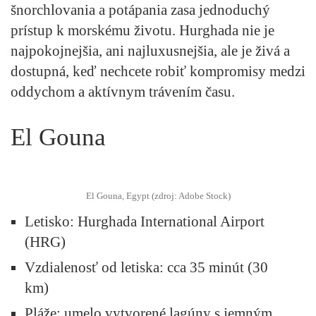
šnorchlovania a potápania zasa jednoduchý
prístup k morskému životu. Hurghada nie je
najpokojnejšia, ani najluxusnejšia, ale je živá a
dostupná, keď nechcete robiť kompromisy medzi
oddychom a aktívnym trávením času.
El Gouna
El Gouna, Egypt (zdroj: Adobe Stock)
Letisko
: Hurghada International Airport
(HRG)
Vzdialenosť od letiska:
cca 35 minút (30
km)
Pláže
: umelo vytvorené lagúny s jemným