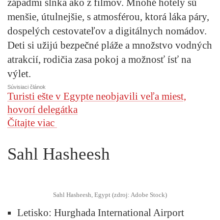
západmi slnka ako z filmov. Mnohé hotely sú
menšie, útulnejšie, s atmosférou, ktorá láka páry,
dospelých cestovateľov a digitálnych nomádov.
Deti si užijú bezpečné pláže a množstvo vodných
atrakcií, rodičia zasa pokoj a možnosť ísť na
výlet.
Súvisiaci článok
Turisti ešte v Egypte neobjavili veľa miest,
hovorí delegátka
Čítajte viac
Sahl Hasheesh
Sahl Hasheesh, Egypt (zdroj: Adobe Stock)
Letisko
: Hurghada International Airport