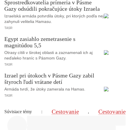
Sprostredkovatelia prímeria v Pásme
Gazy odsúdili pokračujúce útoky Izraela
Izraelská armáda potvrdila útoky, pri ktorých podľa nej
zahynuli velitelia Hamasu.
TASR
Egypt zasiahlo zemetrasenie s
magnitúdou 5,5
Otrasy cítili v širokej oblasti a zaznamenali ich aj
neďaleko hraníc s Pásmom Gazy.
TASR
Izrael pri útokoch v Pásme Gazy zabil
štyroch ľudí vrátane detí
Armáda tvrdí, že útoky zamerala na Hamas.
TASR
Cestovanie
Cestovanie
Súvisiace témy
:
,