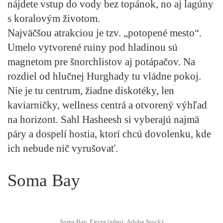
nájdete vstup do vody bez topánok, no aj lagúny
s koralovým životom.
Najväčšou atrakciou je tzv. „potopené mesto“.
Umelo vytvorené ruiny pod hladinou sú
magnetom pre šnorchlistov aj potápačov. Na
rozdiel od hlučnej Hurghady tu vládne pokoj.
Nie je tu centrum, žiadne diskotéky, len
kaviarničky, wellness centrá a otvorený výhľad
na horizont. Sahl Hasheesh si vyberajú najmä
páry a dospelí hostia, ktorí chcú dovolenku, kde
ich nebude nič vyrušovať.
Soma Bay
Soma Bay, Egypt (zdroj: Adobe Stock)