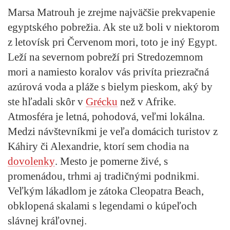
Marsa Matrouh je zrejme najväčšie prekvapenie
egyptského pobrežia. Ak ste už boli v niektorom
z letovísk pri Červenom mori, toto je iný Egypt.
Leží na severnom pobreží pri Stredozemnom
mori a namiesto koralov vás privíta priezračná
azúrová voda a pláže s bielym pieskom, aký by
ste hľadali skôr v
Grécku
než v Afrike.
Atmosféra je letná, pohodová, veľmi lokálna.
Medzi návštevníkmi je veľa domácich turistov z
Káhiry či Alexandrie, ktorí sem chodia na
dovolenky
. Mesto je pomerne živé, s
promenádou, trhmi aj tradičnými podnikmi.
Veľkým lákadlom je zátoka Cleopatra Beach,
obklopená skalami s legendami o kúpeľoch
slávnej kráľovnej.