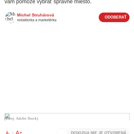
vám pomôže vybrať správne miesto.
Michel Struhárová
redaktorka a marketérka
(zdroj: Adobe Stock)
A
+
A
DISKUSIA NIE JE OTVORENÁ
-
|