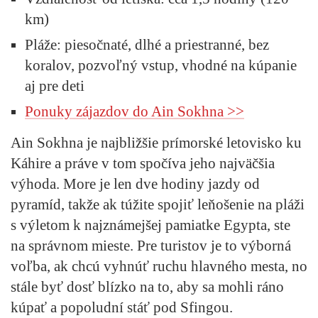
km)
Pláže
: piesočnaté, dlhé a priestranné, bez
koralov, pozvoľný vstup, vhodné na kúpanie
aj pre deti
Ponuky zájazdov do Ain Sokhna >>
Ain Sokhna je najbližšie prímorské letovisko ku
Káhire a práve v tom spočíva jeho najväčšia
výhoda. More je len dve hodiny jazdy od
pyramíd, takže ak túžite spojiť leňošenie na pláži
s výletom k najznámejšej pamiatke Egypta, ste
na správnom mieste. Pre turistov je to výborná
voľba, ak chcú vyhnúť ruchu hlavného mesta, no
stále byť dosť blízko na to, aby sa mohli ráno
kúpať a popoludní stáť pod Sfingou.