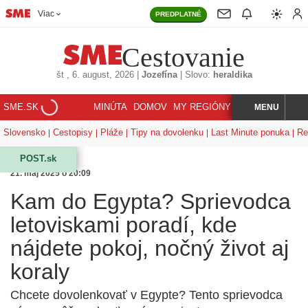
Viac
PREDPLATNÉ
Cestovanie
št
, 6. august, 2026
|
Jozefína
|
Slovo:
heraldika
SME.SK
MINÚTA
DOMOV
MY REGIÓNY
KORZÁR
MENU
INDEX
HĽADAJ
Slovensko
Cestopisy
Pláže
Tipy na dovolenku
Last Minute ponuka
Re
POST.sk
21. máj 2025 o 20:09
Kam do Egypta? Sprievodca
letoviskami poradí, kde
nájdete pokoj, nočný život aj
koraly
Chcete dovolenkovať v Egypte? Tento sprievodca