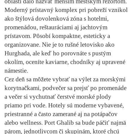
oblasti dalo nazvať menším mestským rezortom.
Moderný prístavný komplex pri pobreží vznikol
ako štýlová dovolenková zóna s hotelmi,
promenádou, reštauráciami aj jachtovým
prístavom. Pôsobí kompaktne, esteticky a
organizovane. Nie je to rušné letovisko ako
Hurghada, ale keď ho porovnáte s pustým
okolím, oceníte kaviarne, chodníky aj upravené
námestie.
Cez deň sa môžete vybrať na výlet za morskými
korytnačkami, podvečer sa prejsť po promenáde
a večer si vychutnať čerstvé morské plody
priamo pri vode. Hotely sú moderne vybavené,
priestranné a často zamerané aj na potápačov
alebo wellness. Port Ghalib sa bude páčiť najmä
párom, jednotlivcom či skupinám, ktoré chcú