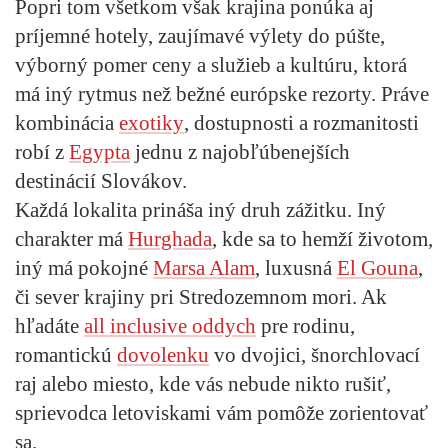
Popri tom všetkom však krajina ponúka aj
príjemné hotely, zaujímavé výlety do púšte,
výborný pomer ceny a služieb a kultúru, ktorá
má iný rytmus než bežné európske rezorty. Práve
kombinácia
exotiky
, dostupnosti a rozmanitosti
robí z
Egypta
jednu z najobľúbenejších
destinácií Slovákov.
Každá lokalita prináša iný druh zážitku. Iný
charakter má
Hurghada
, kde sa to hemží životom,
iný má pokojné
Marsa Alam
, luxusná
El Gouna
,
či sever krajiny pri Stredozemnom mori. Ak
hľadáte
all inclusive oddych
pre rodinu,
romantickú
dovolenku
vo dvojici, šnorchlovací
raj alebo miesto, kde vás nebude nikto rušiť,
sprievodca letoviskami vám pomôže zorientovať
sa.