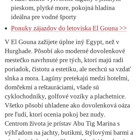
pieskom, plytké more, pokojná hladina
ideálna pre vodné športy
Ponuky zájazdov do letoviska El Gouna >>
V El Gouna zažijete úplne iný Egypt, než v
Hurghade. Pôsobí ako moderné dovolenkové
mestečko navrhnuté pre tých, ktorí majú radi
poriadok, čistotu a estetiku, ale nechcú sa vzdať
slnka a mora. Lagúny pretekajú medzi hotelmi,
domčekmi a reštauráciami, všade sú
cyklochodníky, golfové vozíky a plachetnice.
Všetko pôsobí uhladene ako dovolenková oáza
pre ľudí, ktorí ocenia pokoj bez nudy.
Centrom života je prístav Abu Tig Marina s
výhľadom na jachty, butikmi, štýlovými barmi a