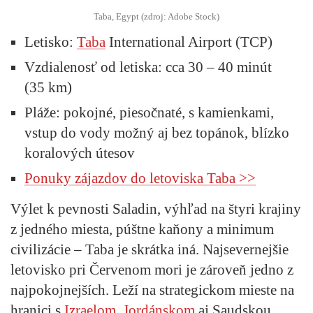
Taba, Egypt (zdroj: Adobe Stock)
Letisko
:
Taba
International Airport (TCP)
Vzdialenosť od letiska
: cca 30 – 40 minút
(35 km)
Pláže
: pokojné, piesočnaté, s kamienkami,
vstup do vody možný aj bez topánok, blízko
koralových útesov
Ponuky zájazdov do letoviska Taba >>
Výlet k pevnosti Saladin, výhľad na štyri krajiny
z jedného miesta, púštne kaňony a minimum
civilizácie – Taba je skrátka iná. Najsevernejšie
letovisko pri Červenom mori je zároveň jedno z
najpokojnejších. Leží na strategickom mieste na
hranici s
Izraelom
,
Jordánskom
aj Saudskou