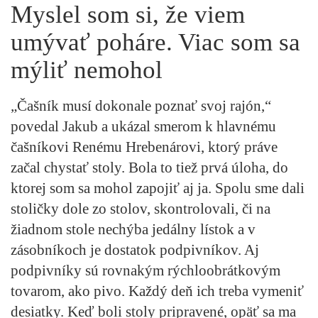
Myslel som si, že viem
umývať poháre. Viac som sa
mýliť nemohol
„Čašník musí dokonale poznať svoj rajón,“
povedal Jakub a ukázal smerom k hlavnému
čašníkovi Renému Hrebenárovi, ktorý práve
začal chystať stoly. Bola to tiež prvá úloha, do
ktorej som sa mohol zapojiť aj ja. Spolu sme dali
stoličky dole zo stolov, skontrolovali, či na
žiadnom stole nechýba jedálny lístok a v
zásobníkoch je dostatok podpivníkov. Aj
podpivníky sú rovnakým rýchloobrátkovým
tovarom, ako pivo. Každý deň ich treba vymeniť
desiatky. Keď boli stoly pripravené, opäť sa ma