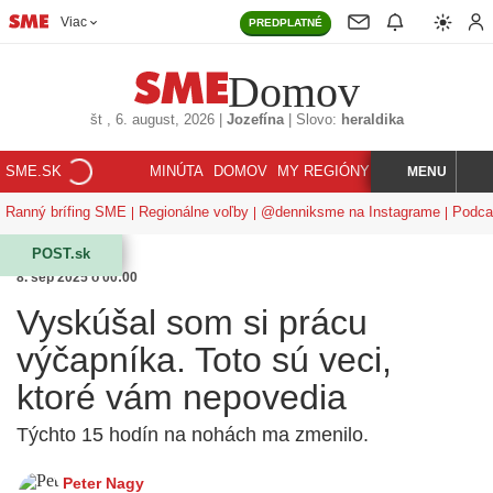
Viac
PREDPLATNÉ
Domov
št
, 6. august, 2026
|
Jozefína
|
Slovo:
heraldika
SME.SK
MINÚTA
DOMOV
MY REGIÓNY
KORZÁR
MENU
INDEX
HĽADAJ
Ranný brífing SME
Regionálne voľby
@denniksme na Instagrame
Podca
POST.sk
8. sep 2025 o 00:00
Vyskúšal som si prácu
výčapníka. Toto sú veci,
ktoré vám nepovedia
Týchto 15 hodín na nohách ma zmenilo.
Peter Nagy