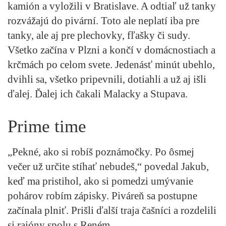
kamión a vyložili v Bratislave. A odtiaľ už tanky
rozvážajú do pivární. Toto ale neplatí iba pre
tanky, ale aj pre plechovky, fľašky či sudy.
Všetko začína v Plzni a končí v domácnostiach a
krčmách po celom svete. Jedenásť minút ubehlo,
dvihli sa, všetko pripevnili, dotiahli a už aj išli
ďalej. Ďalej ich čakali Malacky a Stupava.
Prime time
„Pekné, ako si robíš poznámočky. Po ôsmej
večer už určite stíhať nebudeš,“ povedal Jakub,
keď ma pristihol, ako si pomedzi umývanie
pohárov robím zápisky. Piváreň sa postupne
začínala plniť. Prišli ďalší traja čašníci a rozdelili
si rajóny spolu s Reném.