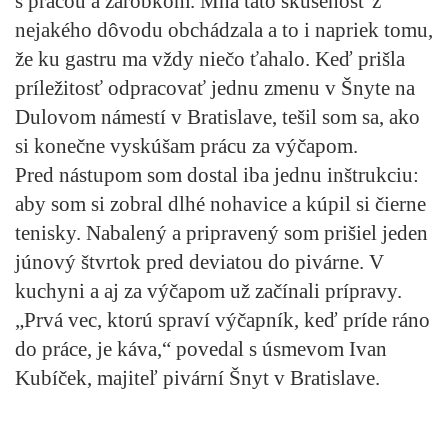
s prácou a zárobkom. Mňa táto skúsenosť z
nejakého dôvodu obchádzala a to i napriek tomu,
že ku gastru ma vždy niečo ťahalo. Keď prišla
príležitosť odpracovať jednu zmenu v Šnyte na
Dulovom námestí v Bratislave, tešil som sa, ako
si konečne vyskúšam prácu za výčapom.
Pred nástupom som dostal iba jednu inštrukciu:
aby som si zobral dlhé nohavice a kúpil si čierne
tenisky. Nabalený a pripravený som prišiel jeden
júnový štvrtok pred deviatou do pivárne. V
kuchyni a aj za výčapom už začínali prípravy.
„Prvá vec, ktorú spraví výčapník, keď príde ráno
do práce, je káva,“ povedal s úsmevom Ivan
Kubíček, majiteľ pivární Šnyt v Bratislave.