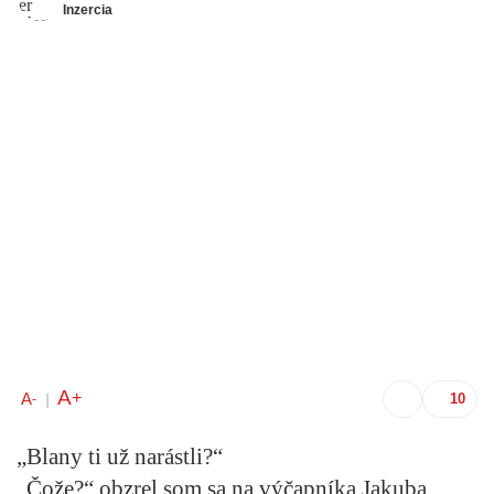
Inzercia
A
+
A
-
|
„Blany ti už narástli?“
„Čože?“ obzrel som sa na výčapníka Jakuba.