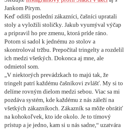
Jankom Pírym.
Keď odišli poslední zákazníci, čašníci upratali
stoly a vyložili stoličky. Jakub vyumýval výčap
a pripravil ho pre zmenu, ktorá príde ráno.
Potom si sadol k jednému zo stolov a
skontroloval tržbu. Prepočítal tringelty a rozdelil
ich medzi všetkých. Dokonca aj mne, ale
odmietol som.
„V niektorých prevádzkach to majú tak, že
tringelt patrí každému čašníkovi zvlášť. My si to
delíme rovným dielom medzi sebou. Viac sa mi
pozdáva systém, kde každému z nás záleží na
všetkých zákazníkoch. Zákazník sa môže obrátiť
na kohokoľvek, kto ide okolo. Je to tímový
prístup a je jedno, kam si u nás sadne,“ uzatvára