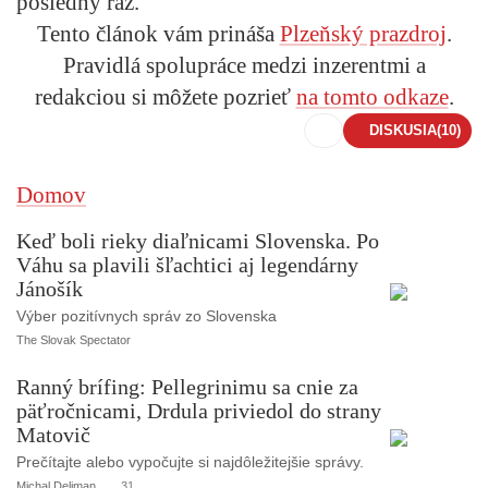
posledný raz.
Tento článok vám prináša
Plzeňský prazdroj
.
Pravidlá spolupráce medzi inzerentmi a
redakciou si môžete pozrieť
na tomto odkaze
.
DISKUSIA
(10)
Domov
Keď boli rieky diaľnicami Slovenska. Po
Váhu sa plavili šľachtici aj legendárny
Jánošík
Výber pozitívnych správ zo Slovenska
The Slovak Spectator
Ranný brífing: Pellegrinimu sa cnie za
päťročnicami, Drdula priviedol do strany
Matovič
Prečítajte alebo vypočujte si najdôležitejšie správy.
Michal Deliman
31