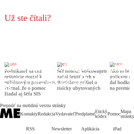
Už ste čítali?
DOMOV
INDEX
DOMOV
Podnikateľ sa cez
Šéf hotela: Volkswagen
Ako to bolo
reštitúcie dostal k
začal šetriť a trh v
guľkami do
miliónovým pozemkom.
Bratislave prišiel o
dal bodku 
Priznal, že o pomoc
tisícky ubytovaných
na premiér
žiadal aj šéfa SIS
Prepnúť na mobilnú verziu stránky
Etický
Mapa
Kontakty
Redakcia
Vydavateľ
Predplatné
Pomoc
kódex
stránk
RSS
Newsletter
Aplikácia
iPad