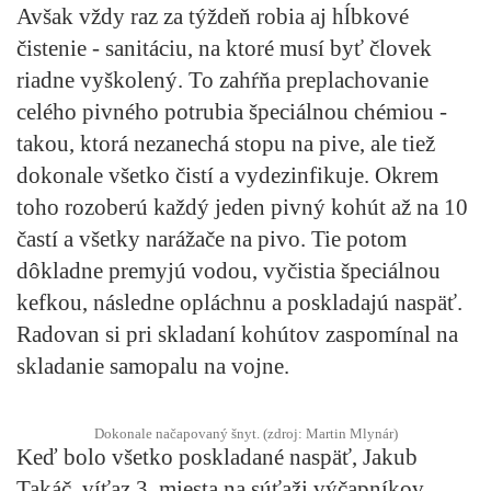
Avšak vždy raz za týždeň robia aj hĺbkové
čistenie - sanitáciu, na ktoré musí byť človek
riadne vyškolený. To zahŕňa preplachovanie
celého pivného potrubia špeciálnou chémiou -
takou, ktorá nezanechá stopu na pive, ale tiež
dokonale všetko čistí a vydezinfikuje. Okrem
toho rozoberú každý jeden pivný kohút až na 10
častí a všetky narážače na pivo. Tie potom
dôkladne premyjú vodou, vyčistia špeciálnou
kefkou, následne opláchnu a poskladajú naspäť.
Radovan si pri skladaní kohútov zaspomínal na
skladanie samopalu na vojne.
Dokonale načapovaný šnyt. (zdroj: Martin Mlynár)
Keď bolo všetko poskladané naspäť, Jakub
Takáč, víťaz 3. miesta na súťaži výčapníkov