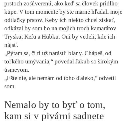
prstoch zošúverenú, ako keď sa človek pridlho
kúpe. V tom momente by ste márne hľadali moje
odtlačky prstov. Keby ich niekto chcel získať,
odkázal by som ho na mojich troch kamarátov
Trysku, Kefu a Hubku. Oni by vedeli, kde ich
nájsť.
„Pýtam sa, či ti už narástli blany. Chápeš, od
toľkého umývania,“ povedal Jakub so širokým
úsmevom.
„Ešte nie, ale nemám od toho ďaleko,“ odvetil
som.
Nemalo by to byť o tom,
kam si v pivárni sadnete