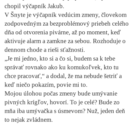
chopil výčapník Jakub.
V Šnyte je výčapník vedúcim zmeny, človekom
zodpovedným za bezproblémový priebeh celého
dňa od otvorenia pivárne, až po moment, keď
aktivuje alarm a zamkne za sebou. Rozhoduje o
dennom chode a rieši sťažnosti.
„Je mi jedno, kto si a čo si, budem sa k tebe
správať rovnako ako ku komukoľvek, kto tu
chce pracovať,“ a dodal, že ma nebude šetriť a
keď niečo pokazím, povie mi to.
Mojou úlohou počas zmeny bude umývanie
pivných krígľov, hovorí. To je celé? Bude zo
mňa iba umývačka s úsmevom? Nuž, jeden deň
to nejak zvládnem.