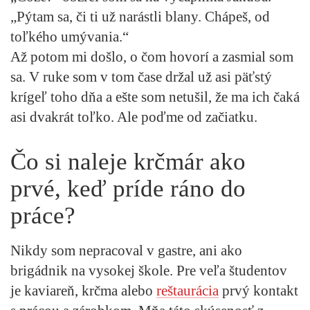
„Pýtam sa, či ti už narástli blany. Chápeš, od
toľkého umývania.“
Až potom mi došlo, o čom hovorí a zasmial som
sa. V ruke som v tom čase držal už asi päťstý
krígeľ toho dňa a ešte som netušil, že ma ich čaká
asi dvakrát toľko. Ale poďme od začiatku.
Čo si naleje krčmár ako
prvé, keď príde ráno do
práce?
Nikdy som nepracoval v gastre, ani ako
brigádnik na vysokej škole. Pre veľa študentov
je kaviareň, krčma alebo
reštaurácia
prvý kontakt