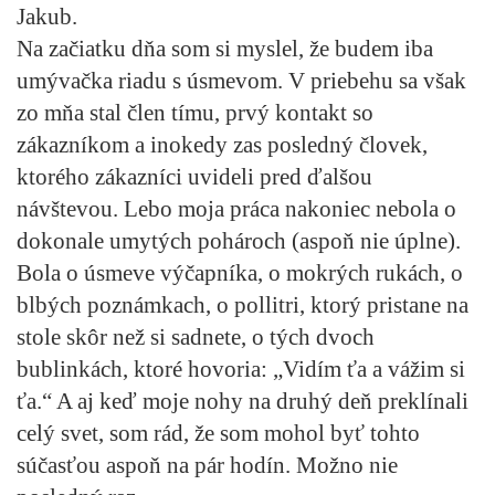
Jakub.
Na začiatku dňa som si myslel, že budem iba
umývačka riadu s úsmevom. V priebehu sa však
zo mňa stal člen tímu, prvý kontakt so
zákazníkom a inokedy zas posledný človek,
ktorého zákazníci uvideli pred ďalšou
návštevou. Lebo moja práca nakoniec nebola o
dokonale umytých pohároch (aspoň nie úplne).
Bola o úsmeve výčapníka, o mokrých rukách, o
blbých poznámkach, o pollitri, ktorý pristane na
stole skôr než si sadnete, o tých dvoch
bublinkách, ktoré hovoria: „Vidím ťa a vážim si
ťa.“ A aj keď moje nohy na druhý deň preklínali
celý svet, som rád, že som mohol byť tohto
súčasťou aspoň na pár hodín. Možno nie