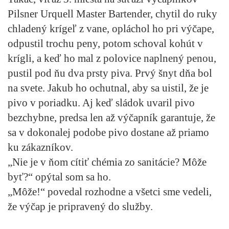
Pilsner Urquell Master Bartender, chytil do ruky
chladený krígeľ z vane, opláchol ho pri výčape,
odpustil trochu peny, potom schoval kohút v
krígli, a keď ho mal z polovice naplnený penou,
pustil pod ňu dva prsty piva. Prvý šnyt dňa bol
na svete. Jakub ho ochutnal, aby sa uistil, že je
pivo v poriadku. Aj keď sládok uvaril pivo
bezchybne, predsa len až výčapník garantuje, že
sa v dokonalej podobe pivo dostane až priamo
ku zákazníkov.
„Nie je v ňom cítiť chémia zo sanitácie? Môže
byť?“ opýtal som sa ho.
„Môže!“ povedal rozhodne a všetci sme vedeli,
že výčap je pripravený do služby.