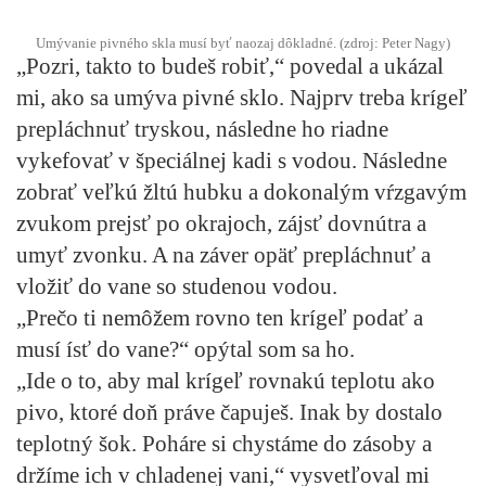
Umývanie pivného skla musí byť naozaj dôkladné. (zdroj: Peter Nagy)
„Pozri, takto to budeš robiť,“ povedal a ukázal
mi, ako sa umýva pivné sklo. Najprv treba krígeľ
prepláchnuť tryskou, následne ho riadne
vykefovať v špeciálnej kadi s vodou. Následne
zobrať veľkú žltú hubku a dokonalým vŕzgavým
zvukom prejsť po okrajoch, zájsť dovnútra a
umyť zvonku. A na záver opäť prepláchnuť a
vložiť do vane so studenou vodou.
„Prečo ti nemôžem rovno ten krígeľ podať a
musí ísť do vane?“ opýtal som sa ho.
„Ide o to, aby mal krígeľ rovnakú teplotu ako
pivo, ktoré doň práve čapuješ. Inak by dostalo
teplotný šok. Poháre si chystáme do zásoby a
držíme ich v chladenej vani,“ vysvetľoval mi