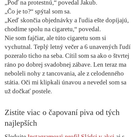
„Poď na protestnú,“ povedal Jakub.
„Čo je to?“ spýtal som sa.
„Keď skončia objednávky a ľudia ešte dopíjajú,
chodíme spolu na cigaretu,“ povedal.
Nie som fajčiar, ale túto cigaretu som si
vychutnal. Teplý letný večer a 6 unavených ľudí
pozeralo ticho na seba. Cítil som sa ako o štvrtej
ráno po dobrej svadobnej zábave. Len teraz ma
neboleli nohy z tancovania, ale z celodenného
státia. Oči mi klipkali únavou a nevedel som sa
už dočkať postele.
Zistite viac o čapovaní piva od tých
najlepších
Sledujte
Instagramový profil Sládci v akci
aj s