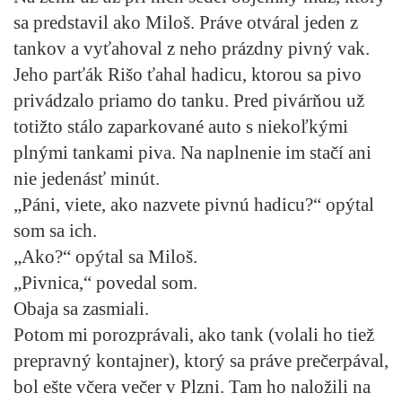
sa predstavil ako Miloš. Práve otváral jeden z
tankov a vyťahoval z neho prázdny pivný vak.
Jeho parťák Rišo ťahal hadicu, ktorou sa pivo
privádzalo priamo do tanku. Pred pivárňou už
totižto stálo zaparkované auto s niekoľkými
plnými tankami piva. Na naplnenie im stačí ani
nie jedenásť minút.
„Páni, viete, ako nazvete pivnú hadicu?“ opýtal
som sa ich.
„Ako?“ opýtal sa Miloš.
„Pivnica,“ povedal som.
Obaja sa zasmiali.
Potom mi porozprávali, ako tank (volali ho tiež
prepravný kontajner), ktorý sa práve prečerpával,
bol ešte včera večer v Plzni. Tam ho naložili na