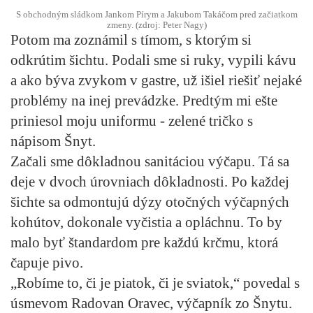
S obchodným sládkom Jankom Pírym a Jakubom Takáčom pred začiatkom
zmeny. (zdroj: Peter Nagy)
Potom ma zoznámil s tímom, s ktorým si
odkrútim šichtu. Podali sme si ruky, vypili kávu
a ako býva zvykom v gastre, už išiel riešiť nejaké
problémy na inej prevádzke. Predtým mi ešte
priniesol moju uniformu - zelené tričko s
nápisom Šnyt.
Začali sme dôkladnou sanitáciou výčapu. Tá sa
deje v dvoch úrovniach dôkladnosti. Po každej
šichte sa odmontujú dýzy otočných výčapných
kohútov, dokonale vyčistia a opláchnu. To by
malo byť štandardom pre každú krčmu, ktorá
čapuje pivo.
„Robíme to, či je piatok, či je sviatok,“ povedal s
úsmevom Radovan Oravec, výčapník zo Šnytu.