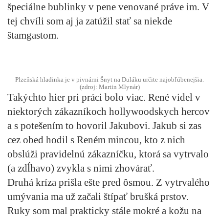
špeciálne bublinky v pene venované práve im. V
tej chvíli som aj ja zatúžil stať sa niekde
štamgastom.
Plzeňská hladinka je v pivnárni Šnyt na Duláku určite najobľúbenejšia.
(zdroj: Martin Mlynár)
Takýchto hier pri práci bolo viac. René videl v
niektorých zákazníkoch hollywoodskych hercov
a s potešením to hovoril Jakubovi. Jakub si zas
cez obed hodil s Reném mincou, kto z nich
obslúži pravidelnú zákazníčku, ktorá sa vytrvalo
(a zdĺhavo) zvykla s nimi zhovárať.
Druhá kríza prišla ešte pred ôsmou. Z vytrvalého
umývania ma už začali štípať brušká prstov.
Ruky som mal prakticky stále mokré a kožu na