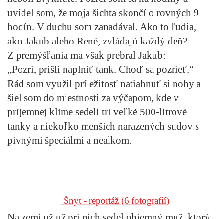
uvidel som, že moja šichta skončí o rovných 9
hodín. V duchu som zanadával. Ako to ľudia,
ako Jakub alebo René, zvládajú každý deň?
Z premýšľania ma však prebral Jakub:
„Pozri, prišli naplniť tank. Choď sa pozrieť.“
Rád som využil príležitosť natiahnuť si nohy a
šiel som do miestnosti za výčapom, kde v
príjemnej klíme sedeli tri veľké 500-litrové
tanky a niekoľko menších narazených sudov s
pivnými špeciálmi a nealkom.
Šnyt - reportáž
(6 fotografií)
Na zemi už už pri nich sedel objemný muž, ktorý