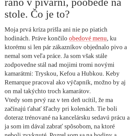
ráno v pivárni, poobede na
stole. Čo je to?
Moja prvá kríza prišla ani nie po piatich
hodinách. Práve končilo
obedové menu
, ku
ktorému si len pár zákazníkov objednalo pivo a
nemal som veľa práce. Ja som však stále
zodpovedne stál nad mojimi tromi novými
kamarátmi: Tryskou, Kefou a Hubkou. Keby
Remarque pracoval ako výčapník, možno by aj
on mal takýchto troch kamarátov.
Vtedy som prvý raz v ten deň ucítil, že ma
začínajú ťahať šľachy pri kolenách. Tie boli
doteraz trénované na kancelársku sedavú prácu a
ja som im dával zabrať spôsobom, na ktoré
neboli zvyknuté. Pozrel som sa na hodiny a