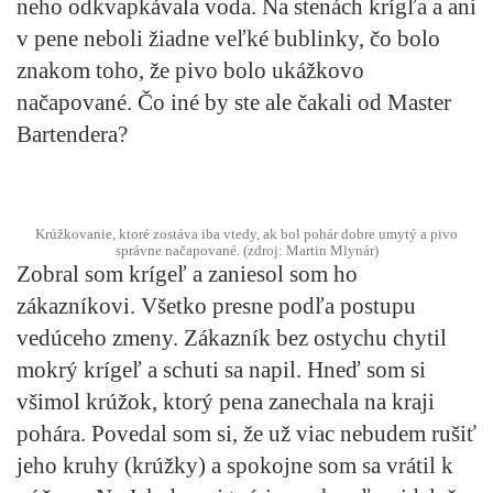
neho odkvapkávala voda. Na stenách krígľa a ani
v pene neboli žiadne veľké bublinky, čo bolo
znakom toho, že pivo bolo ukážkovo
načapované. Čo iné by ste ale čakali od Master
Bartendera?
Krúžkovanie, ktoré zostáva iba vtedy, ak bol pohár dobre umytý a pivo
správne načapované. (zdroj: Martin Mlynár)
Zobral som krígeľ a zaniesol som ho
zákazníkovi. Všetko presne podľa postupu
vedúceho zmeny. Zákazník bez ostychu chytil
mokrý krígeľ a schuti sa napil. Hneď som si
všimol krúžok, ktorý pena zanechala na kraji
pohára. Povedal som si, že už viac nebudem rušiť
jeho kruhy (krúžky) a spokojne som sa vrátil k