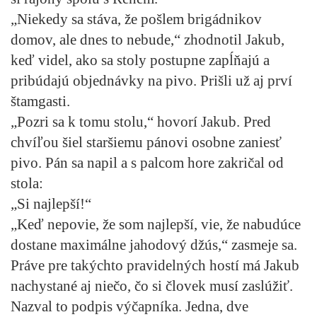
„Niekedy sa stáva, že pošlem brigádnikov
domov, ale dnes to nebude,“ zhodnotil Jakub,
keď videl, ako sa stoly postupne zapĺňajú a
pribúdajú objednávky na pivo. Prišli už aj prví
štamgasti.
„Pozri sa k tomu stolu,“ hovorí Jakub. Pred
chvíľou šiel staršiemu pánovi osobne zaniesť
pivo. Pán sa napil a s palcom hore zakričal od
stola:
„Si najlepší!“
„Keď nepovie, že som najlepší, vie, že nabudúce
dostane maximálne jahodový džús,“ zasmeje sa.
Práve pre takýchto pravidelných hostí má Jakub
nachystané aj niečo, čo si človek musí zaslúžiť.
Nazval to podpis výčapníka. Jedna, dve