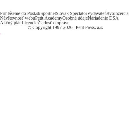
Prihlásenie do Post.sk
Sportnet
Slovak Spectator
Vydavateľstvo
Inzercia
Návštevnosť webu
Petit Academy
Osobné údaje
Nariadenie DSA
Akčný plán
Licencie
Žiadosť o opravu
©
Copyright
1997-2026 | Petit Press, a.s.