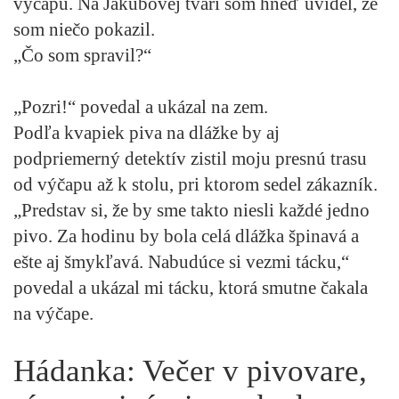
výčapu. Na Jakubovej tvári som hneď uvidel, že
som niečo pokazil.
„Čo som spravil?“
„Pozri!“ povedal a ukázal na zem.
Podľa kvapiek piva na dlážke by aj
podpriemerný detektív zistil moju presnú trasu
od výčapu až k stolu, pri ktorom sedel zákazník.
„Predstav si, že by sme takto niesli každé jedno
pivo. Za hodinu by bola celá dlážka špinavá a
ešte aj šmykľavá. Nabudúce si vezmi tácku,“
povedal a ukázal mi tácku, ktorá smutne čakala
na výčape.
Hádanka: Večer v pivovare,