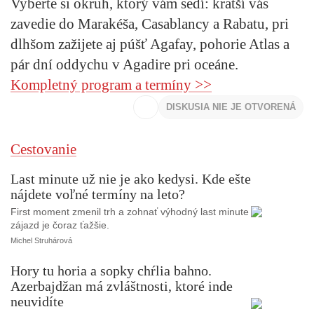
Vyberte si okruh, ktorý vám sedí: kratší vás
zavedie do Marakéša, Casablancy a Rabatu, pri
dlhšom zažijete aj púšť Agafay, pohorie Atlas a
pár dní oddychu v Agadire pri oceáne.
Kompletný program a termíny >>
DISKUSIA NIE JE OTVORENÁ
Cestovanie
Last minute už nie je ako kedysi. Kde ešte
nájdete voľné termíny na leto?
First moment zmenil trh a zohnať výhodný last minute
zájazd je čoraz ťažšie.
Michel Struhárová
Hory tu horia a sopky chŕlia bahno.
Azerbajdžan má zvláštnosti, ktoré inde
neuvidíte