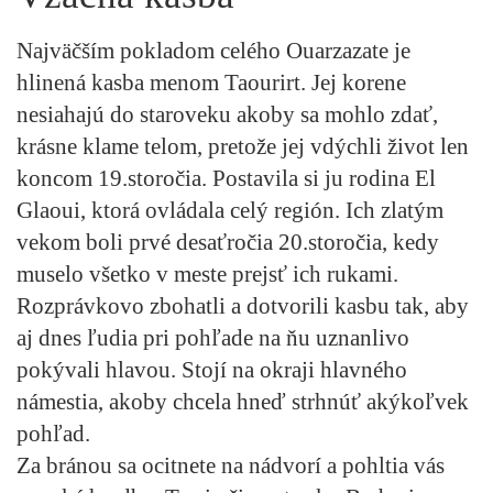
Najväčším pokladom celého Ouarzazate je
hlinená kasba menom Taourirt. Jej korene
nesiahajú do staroveku akoby sa mohlo zdať,
krásne klame telom, pretože jej vdýchli život len
koncom 19.storočia. Postavila si ju rodina El
Glaoui, ktorá ovládala celý región. Ich zlatým
vekom boli prvé desaťročia 20.storočia, kedy
muselo všetko v meste prejsť ich rukami.
Rozprávkovo zbohatli a dotvorili kasbu tak, aby
aj dnes ľudia pri pohľade na ňu uznanlivo
pokývali hlavou. Stojí na okraji hlavného
námestia, akoby chcela hneď strhnúť akýkoľvek
pohľad.
Za bránou sa ocitnete na nádvorí a pohltia vás