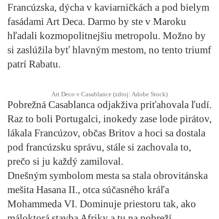
Francúzska, dýcha v kaviarničkách a pod bielym
fasádami Art Deca. Darmo by ste v Maroku
hľadali kozmopolitnejšiu metropolu. Možno by
si zaslúžila byť hlavným mestom, no tento triumf
patrí Rabatu.
Art Deco v Casablance (zdroj: Adobe Stock)
Pobrežná Casablanca odjakživa priťahovala ľudí.
Raz to boli Portugalci, inokedy zase lode pirátov,
lákala Francúzov, občas Britov a hoci sa dostala
pod francúzsku správu, stále si zachovala to,
prečo si ju každý zamiloval.
Dnešným symbolom mesta sa stala obrovitánska
mešita Hasana II., otca súčasného kráľa
Mohammeda VI. Dominuje priestoru tak, ako
máloktorá stavba Afriky a tu na pobreží