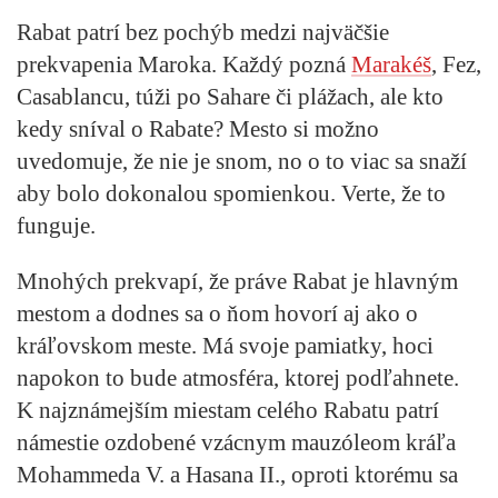
Rabat patrí bez pochýb medzi najväčšie
prekvapenia Maroka. Každý pozná
Marakéš
, Fez,
Casablancu, túži po Sahare či plážach, ale kto
kedy sníval o Rabate? Mesto si možno
uvedomuje, že nie je snom, no o to viac sa snaží
aby bolo dokonalou spomienkou. Verte, že to
funguje.
Mnohých prekvapí, že práve Rabat je hlavným
mestom a dodnes sa o ňom hovorí aj ako o
kráľovskom meste. Má svoje pamiatky, hoci
napokon to bude atmosféra, ktorej podľahnete.
K najznámejším miestam celého Rabatu patrí
námestie ozdobené vzácnym mauzóleom kráľa
Mohammeda V. a Hasana II., oproti ktorému sa