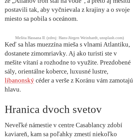
že „Alláhov trón stál na vode“, a preto aj mešitu
postavili tak, aby vyčnievala z krajiny a o svoje
miesto sa pobila s oceánom.
Mešita Hassana II. (zdroj: Hans-Jürgen Weinhardt, unsplash.com)
Keď sa hlas muezzína mieša s vlnami Atlantiku,
dostanete zimomriavky. Aj ako turisti ste v
mešite vítaní a rozhodne to využite. Prezdobené
sály, orientálne koberce, luxusné lustre,
libanonský
céder a verše z Koránu vám zamotajú
hlavu.
Hranica dvoch svetov
Neveľké námestie v centre Casablancy zdobí
kaviareň, kam sa poľahky zmestí niekoľko