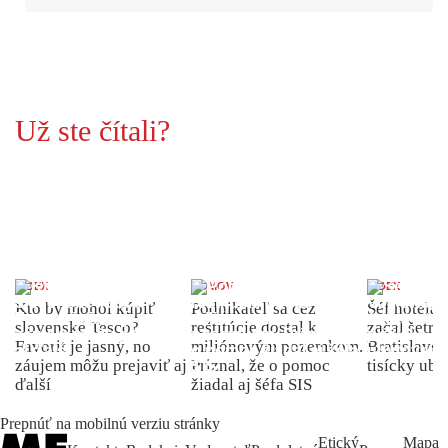
Už ste čítali?
INDEX
DOMOV
INDEX
Kto by mohol kúpiť
Podnikateľ sa cez
Šéf hotela
slovenské Tesco?
reštitúcie dostal k
začal šetriť
Favorit je jasný, no
miliónovým pozemkom.
Bratislave p
záujem môžu prejaviť aj
Priznal, že o pomoc
tisícky ub
ďalší
žiadal aj šéfa SIS
Prepnúť na mobilnú verziu stránky
Etický
Mapa