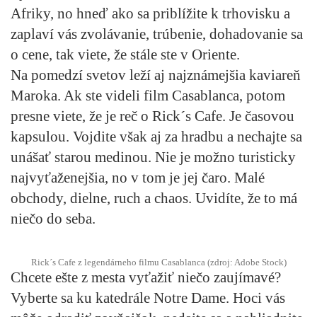
Afriky, no hneď ako sa priblížite k trhovisku a
zaplaví vás zvolávanie, trúbenie, dohadovanie sa
o cene, tak viete, že stále ste v Oriente.
Na pomedzí svetov leží aj najznámejšia kaviareň
Maroka. Ak ste videli film Casablanca, potom
presne viete, že je reč o Rick´s Cafe. Je časovou
kapsulou. Vojdite však aj za hradbu a nechajte sa
unášať starou medinou. Nie je možno turisticky
najvyťaženejšia, no v tom je jej čaro. Malé
obchody, dielne, ruch a chaos. Uvidíte, že to má
niečo do seba.
Rick´s Cafe z legendárneho filmu Casablanca (zdroj: Adobe Stock)
Chcete ešte z mesta vyťažiť niečo zaujímavé?
Vyberte sa ku katedrále Notre Dame. Hoci vás