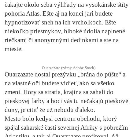
čakajte okolo seba výhľady na vysokánske štíty
pohoria Atlas. Ešte aj na konci jari budete
hypnotizovať sneh na ich vrcholkoch. Ešte
niekoľko priesmykov, hlboké údolia naplnené
riečkami či anonymnými dedinkami a ste na
mieste.
Ouarzazate (zdroj: Adobe Stock)
Ouarzazate dostal prezývku „brána do púšte“ a
na vlastné oči budete vidieť, ako sa všetko
zmení. Hory sa stratia, krajina sa zahalí do
pieskovej farby a hoci vás tu nečakajú pieskové
duny, je cítiť že už nebudú ďaleko.
Mesto bolo kedysi centrom obchodu, ktorý
spájal saharské časti severnej Afriky s pobrežím
Atlantiku, a tak aj Ouarzazate profitoval. Až