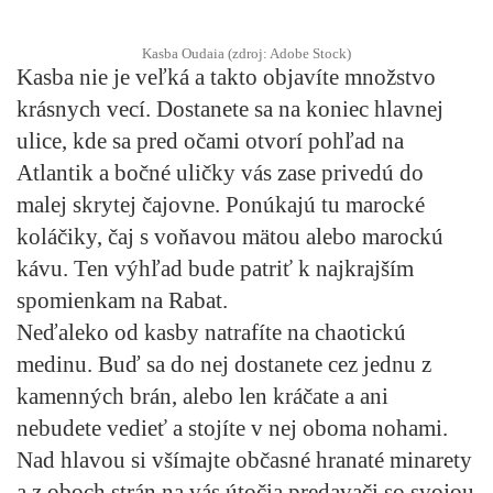
Kasba Oudaia (zdroj: Adobe Stock)
Kasba nie je veľká a takto objavíte množstvo
krásnych vecí. Dostanete sa na koniec hlavnej
ulice, kde sa pred očami otvorí pohľad na
Atlantik a bočné uličky vás zase privedú do
malej skrytej čajovne. Ponúkajú tu marocké
koláčiky, čaj s voňavou mätou alebo marockú
kávu. Ten výhľad bude patriť k najkrajším
spomienkam na Rabat.
Neďaleko od kasby natrafíte na chaotickú
medinu. Buď sa do nej dostanete cez jednu z
kamenných brán, alebo len kráčate a ani
nebudete vedieť a stojíte v nej oboma nohami.
Nad hlavou si všímajte občasné hranaté minarety
a z oboch strán na vás útočia predavači so svojou