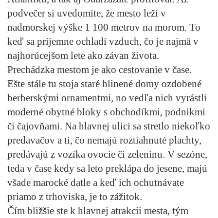
podvečer si uvedomíte, že mesto leží v
nadmorskej výške 1 100 metrov na morom. To
keď sa príjemne ochladí vzduch, čo je najmä v
najhorúcejšom lete ako závan života.
Prechádzka mestom je ako cestovanie v čase.
Ešte stále tu stoja staré hlinené domy ozdobené
berberskými ornamentmi, no vedľa nich vyrástli
moderné obytné bloky s obchodíkmi, podnikmi
či čajovňami. Na hlavnej ulici sa stretlo niekoľko
predavačov a tí, čo nemajú roztiahnuté plachty,
predávajú z vozíka ovocie či zeleninu. V sezóne,
teda v čase kedy sa leto preklápa do jesene, majú
všade marocké datle a keď ich ochutnávate
priamo z trhoviska, je to zážitok.
Čím bližšie ste k hlavnej atrakcii mesta, tým