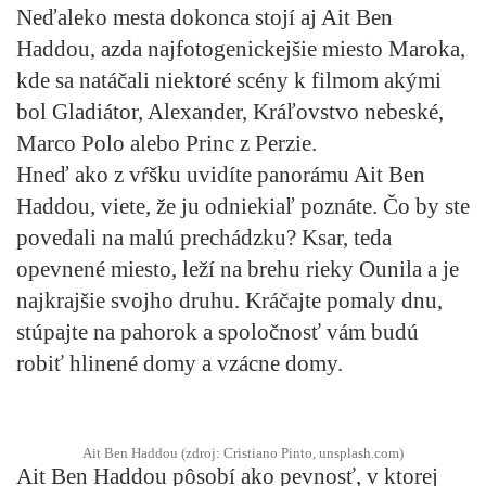
Neďaleko mesta dokonca stojí aj Ait Ben
Haddou, azda najfotogenickejšie miesto Maroka,
kde sa natáčali niektoré scény k filmom akými
bol Gladiátor, Alexander, Kráľovstvo nebeské,
Marco Polo alebo Princ z Perzie.
Hneď ako z vŕšku uvidíte panorámu Ait Ben
Haddou, viete, že ju odniekiaľ poznáte. Čo by ste
povedali na malú prechádzku? Ksar, teda
opevnené miesto, leží na brehu rieky Ounila a je
najkrajšie svojho druhu. Kráčajte pomaly dnu,
stúpajte na pahorok a spoločnosť vám budú
robiť hlinené domy a vzácne domy.
Ait Ben Haddou (zdroj: Cristiano Pinto, unsplash.com)
Ait Ben Haddou pôsobí ako pevnosť, v ktorej