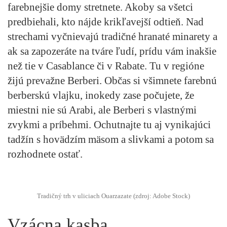
farebnejšie domy stretnete. Akoby sa všetci
predbiehali, kto nájde krikľavejší odtieň. Nad
strechami vyčnievajú tradičné hranaté minarety a
ak sa zapozeráte na tváre ľudí, prídu vám inakšie
než tie v Casablance či v Rabate. Tu v regióne
žijú prevažne Berberi. Občas si všimnete farebnú
berberskú vlajku, inokedy zase počujete, že
miestni nie sú Arabi, ale Berberi s vlastnými
zvykmi a príbehmi. Ochutnajte tu aj vynikajúci
tadžín s hovädzím mäsom a slivkami a potom sa
rozhodnete ostať.
Tradičný trh v uliciach Ouarzazate (zdroj: Adobe Stock)
Vzácna kasba