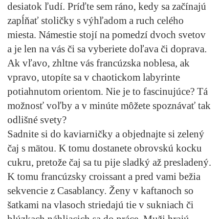
desiatok ľudí. Príďte sem ráno, kedy sa začínajú
zapĺňať stoličky s výhľadom a ruch celého
miesta. Námestie stojí na pomedzí dvoch svetov
a je len na vás či sa vyberiete doľava či doprava.
Ak vľavo, zhltne vás francúzska noblesa, ak
vpravo, utopíte sa v chaotickom labyrinte
potiahnutom orientom. Nie je to fascinujúce? Tá
možnosť voľby a v minúte môžete spoznávať tak
odlišné svety?
Sadnite si do kaviarničky a objednajte si zelený
čaj s mätou. K tomu dostanete obrovskú kocku
cukru, pretože čaj sa tu pije sladký až presladený.
K tomu francúzsky croissant a pred vami bežia
sekvencie z Casablancy. Ženy v kaftanoch so
šatkami na vlasoch striedajú tie v sukniach či
blúzkach náhliacich sa do práce. Muži hrajú