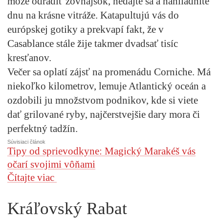
môže odradiť zovňajšok, nedajte sa a nahliadnite
dnu na krásne vitráže. Katapultujú vás do
európskej gotiky a prekvapí fakt, že v
Casablance stále žije takmer dvadsať tisíc
kresťanov.
Večer sa oplatí zájsť na promenádu Corniche. Má
niekoľko kilometrov, lemuje Atlantický oceán a
ozdobili ju množstvom podnikov, kde si viete
dať grilované ryby, najčerstvejšie dary mora či
perfektný tadžín.
Súvisiaci článok
Tipy od sprievodkyne: Magický Marakéš vás
očarí svojimi vôňami
Čítajte viac
Kráľovský Rabat