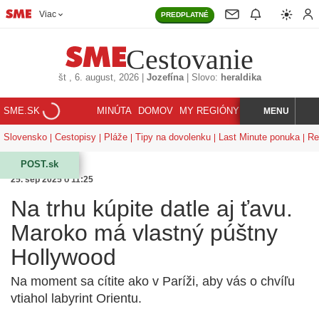
Viac
PREDPLATNÉ
Cestovanie
št
, 6. august, 2026
|
Jozefína
|
Slovo:
heraldika
SME.SK
MINÚTA
DOMOV
MY REGIÓNY
KORZÁR
MENU
INDEX
HĽADAJ
Slovensko
Cestopisy
Pláže
Tipy na dovolenku
Last Minute ponuka
Re
POST.sk
25. sep 2025 o 11:25
Na trhu kúpite datle aj ťavu.
Maroko má vlastný púštny
Hollywood
Na moment sa cítite ako v Paríži, aby vás o chvíľu
vtiahol labyrint Orientu.