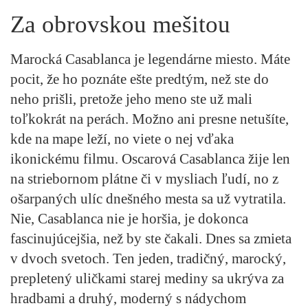
Za obrovskou mešitou
Marocká Casablanca je legendárne miesto. Máte
pocit, že ho poznáte ešte predtým, než ste do
neho prišli, pretože jeho meno ste už mali
toľkokrát na perách. Možno ani presne netušíte,
kde na mape leží, no viete o nej vďaka
ikonickému filmu. Oscarová Casablanca žije len
na striebornom plátne či v mysliach ľudí, no z
ošarpaných ulíc dnešného mesta sa už vytratila.
Nie, Casablanca nie je horšia, je dokonca
fascinujúcejšia, než by ste čakali. Dnes sa zmieta
v dvoch svetoch. Ten jeden, tradičný, marocký,
prepletený uličkami starej mediny sa ukrýva za
hradbami a druhý, moderný s nádychom