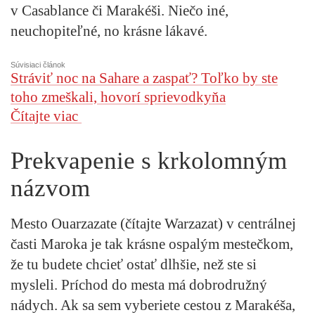
v Casablance či Marakéši. Niečo iné,
neuchopiteľné, no krásne lákavé.
Súvisiaci článok
Stráviť noc na Sahare a zaspať? Toľko by ste
toho zmeškali, hovorí sprievodkyňa
Čítajte viac
Prekvapenie s krkolomným
názvom
Mesto Ouarzazate (čítajte Warzazat) v centrálnej
časti Maroka je tak krásne ospalým mestečkom,
že tu budete chcieť ostať dlhšie, než ste si
mysleli. Príchod do mesta má dobrodružný
nádych. Ak sa sem vyberiete cestou z Marakéša,