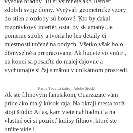
vysoké hradby. Tu si všimnete ako Berberi
zdobili svoje domy. Vyrývali geometrické vzory
do stien a ozdoby sú hotové. Kto by čakal
rozprávkový interiér, ostal by sklamaný. Je
pomerne strohý a tvoria ho len detaily či
miestnosti určené na oddych. Všetko však bolo
dômyselné a prepracované. Ak budete vo vnútri,
na konci sa posaďte do malej čajovne a
vychutnajte si čaj s mätou v unikátnom prostredí.
Kasba Taourirt (zdroj: Adobe Stock)
Ak ste filmovým fanúšikom, Ouarzazate vám
príde ako malý kúsok raja. Na okraji mesta totiž
stojí štúdio Atlas, kam viete nahliadnuť a na
vlastné oči si pozrieť kulisy filmov, ktoré ste
určite videli.