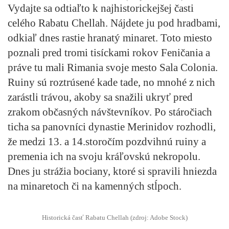
Vydajte sa odtiaľto k najhistorickejšej časti
celého Rabatu Chellah. Nájdete ju pod hradbami,
odkiaľ dnes rastie hranatý minaret. Toto miesto
poznali pred tromi tisíckami rokov Feničania a
práve tu mali Rimania svoje mesto Sala Colonia.
Ruiny sú roztrúsené kade tade, no mnohé z nich
zarástli trávou, akoby sa snažili ukryť pred
zrakom občasných návštevníkov. Po stáročiach
ticha sa panovníci dynastie Merinidov rozhodli,
že medzi 13. a 14.storočím pozdvihnú ruiny a
premenia ich na svoju kráľovskú nekropolu.
Dnes ju strážia bociany, ktoré si spravili hniezda
na minaretoch či na kamenných stĺpoch.
Historická časť Rabatu Chellah (zdroj: Adobe Stock)