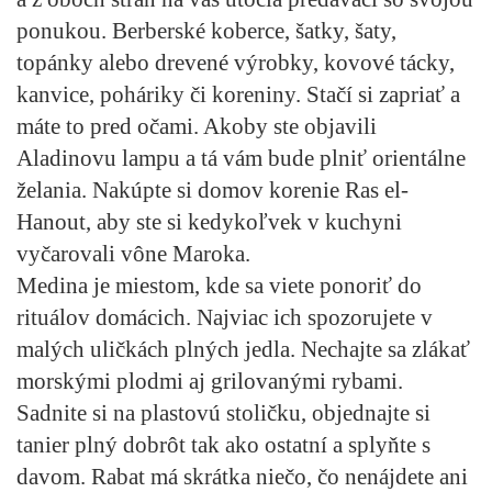
ponukou. Berberské koberce, šatky, šaty,
topánky alebo drevené výrobky, kovové tácky,
kanvice, poháriky či koreniny. Stačí si zapriať a
máte to pred očami. Akoby ste objavili
Aladinovu lampu a tá vám bude plniť orientálne
želania. Nakúpte si domov korenie Ras el-
Hanout, aby ste si kedykoľvek v kuchyni
vyčarovali vône Maroka.
Medina je miestom, kde sa viete ponoriť do
rituálov domácich. Najviac ich spozorujete v
malých uličkách plných jedla. Nechajte sa zlákať
morskými plodmi aj grilovanými rybami.
Sadnite si na plastovú stoličku, objednajte si
tanier plný dobrôt tak ako ostatní a splyňte s
davom. Rabat má skrátka niečo, čo nenájdete ani