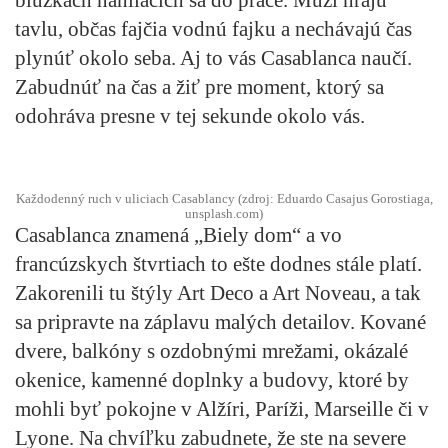
tavlu, občas fajčia vodnú fajku a nechávajú čas
plynúť okolo seba. Aj to vás Casablanca naučí.
Zabudnúť na čas a žiť pre moment, ktorý sa
odohráva presne v tej sekunde okolo vás.
Každodenný ruch v uliciach Casablancy (zdroj: Eduardo Casajus Gorostiaga,
unsplash.com)
Casablanca znamená „Biely dom“ a vo
francúzskych štvrtiach to ešte dodnes stále platí.
Zakorenili tu štýly Art Deco a Art Noveau, a tak
sa pripravte na záplavu malých detailov. Kované
dvere, balkóny s ozdobnými mrežami, okázalé
okenice, kamenné doplnky a budovy, ktoré by
mohli byť pokojne v Alžíri, Paríži, Marseille či v
Lyone. Na chvíľku zabudnete, že ste na severe