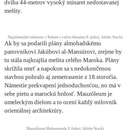
dvíha 44-metrov vysoký minaret nedostavanej
mešity.
Najznámejšie námestie v Rabate s vežou Hassana II. (zdroj: Adobe Stock)
Ak by sa podarili plány almohadskému
panovníkovi Jakúbovi al-Mansúrovi, zrejme by
tu stála najkrajšia mešita celého Maroka. Plány
skrížila smrť a napokon sa s nedokončenou
stavbou pohralo aj zemetrasenie z 18.storočia.
Námestie prekvapení jednoduchosťou, no má v
sebe pietu a marockú hrdosť. Mauzóleum je
umeleckým dielom a to ocení každý milovník
orientálnej architektúry.
Mauzóleum Mohammeda V. (zdroj: Adobe Stock)