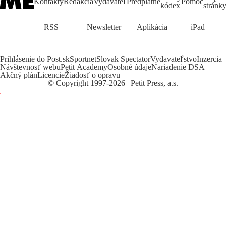
Kontakty
Redakcia
Vydavateľ
Predplatné
Pomoc
kódex
stránk
RSS
Newsletter
Aplikácia
iPad
Prihlásenie do Post.sk
Sportnet
Slovak Spectator
Vydavateľstvo
Inzercia
Návštevnosť webu
Petit Academy
Osobné údaje
Nariadenie DSA
Akčný plán
Licencie
Žiadosť o opravu
©
Copyright
1997-2026 | Petit Press, a.s.