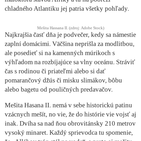
chladného Atlantiku jej patria všetky pohľady.
Mešita Hassana II. (zdroj: Adobe Stock)
Najkrajšia časť dňa je podvečer, kedy sa námestie
zaplní domácimi. Väčšina neprišla za modlitbou,
ale posedieť si na kamenných múrikoch s
výhľadom na rozbíjajúce sa vlny oceánu. Stráviť
čas s rodinou či priateľmi alebo si dať
pomarančový džús či misku slimákov, bôbu
alebo bagetu od pouličných predavačov.
Mešita Hasana II. nemá v sebe historickú patinu
vzácnych mešít, no vie, že do histórie vie vojsť aj
inak. Dvíha sa nad ňou obrovitánsky 210 metrov
vysoký minaret. Každý sprievodca tu spomenie,