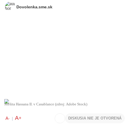
Dovolenka.sme.sk
Mešita Hassana II. v Casablance (zdroj: Adobe Stock)
A
+
A
DISKUSIA NIE JE OTVORENÁ
-
|