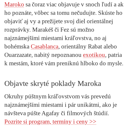
Maroko
sa čoraz viac objavuje v snoch ľudí a ak
ho poznáte, vôbec sa tomu nečudujte. Skúste ho
objaviť aj vy a prežijete svoj diel orientálnej
rozprávky. Marakéš či Fez sú možno
najznámejšími miestami kráľovstva, no aj
bohémska
Casablanca
, orientálny Rabat alebo
Ouarzazate, nabitý nepoznanou
exotikou
, patria
k mestám, ktoré vám preniknú hlboko do mysle.
Objavte skryté poklady Maroka
Okruhy púštnym kráľovstvom vás prevedú
najznámejšími miestami i pár unikátmi, ako je
návšteva púšte Agafay či filmových štúdií.
Pozrite si program, termíny i ceny >>