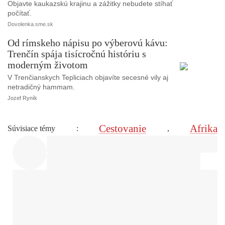
Objavte kaukazskú krajinu a zážitky nebudete stíhať
počítať.
Dovolenka.sme.sk
Od rímskeho nápisu po výberovú kávu:
Trenčín spája tisícročnú históriu s
moderným životom
V Trenčianskych Tepliciach objavíte secesné vily aj
netradičný hammam.
Jozef Ryník
Cestovanie
Afrika
Súvisiace témy
:
,