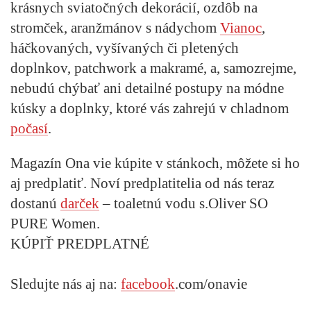
krásnych sviatočných dekorácií, ozdôb na
stromček, aranžmánov s nádychom
Vianoc
,
háčkovaných, vyšívaných či pletených
doplnkov, patchwork a makramé, a, samozrejme,
nebudú chýbať ani detailné postupy na módne
kúsky a doplnky, ktoré vás zahrejú v chladnom
počasí
.
Magazín Ona vie kúpite v stánkoch, môžete si ho
aj
predplatiť
. Noví predplatitelia od nás teraz
dostanú
darček
– toaletnú vodu s.Oliver SO
PURE Women.
KÚPIŤ PREDPLATNÉ
Sledujte nás aj na:
facebook
.com/onavie