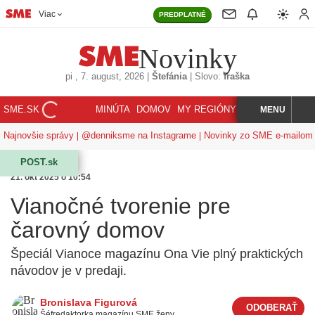
Viac
PREDPLATNÉ
Novinky
pi
, 7. august, 2026
|
Štefánia
|
Slovo:
fraška
SME.SK
MINÚTA
DOMOV
MY REGIÓNY
KORZÁR
MENU
INDEX
HĽADAJ
Najnovšie správy
@denniksme na Instagrame
Novinky zo SME e-mailom
POST.sk
21. okt 2025 o 10:54
Vianočné tvorenie pre
čarovný domov
Špeciál Vianoce magazínu Ona Vie plný praktických
návodov je v predaji.
Bronislava Figurová
Šéfredaktorka magazínu SME ženy