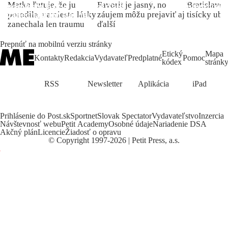
Matka ľutuje, že ju
Favorit je jasný, no
Bratislave p
porodila, namiesto lásky
záujem môžu prejaviť aj
tisícky ub
zanechala len traumu
ďalší
Prepnúť na mobilnú verziu stránky
Etický
Mapa
Kontakty
Redakcia
Vydavateľ
Predplatné
Pomoc
kódex
stránk
RSS
Newsletter
Aplikácia
iPad
Prihlásenie do Post.sk
Sportnet
Slovak Spectator
Vydavateľstvo
Inzercia
Návštevnosť webu
Petit Academy
Osobné údaje
Nariadenie DSA
Akčný plán
Licencie
Žiadosť o opravu
©
Copyright
1997-2026 | Petit Press, a.s.