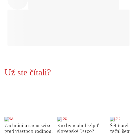
Už ste čítali?
ŽENA
INDEX
INDEX
Zachránila samu seba
Kto by mohol kúpiť
Šéf hotela
pred vlastnou rodinou.
slovenské Tesco?
začal šetriť