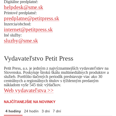
Digitálne predplatné:
helpdesk@sme.sk
Printové predplatné:
predplatne@petitpress.sk
Inzercia/obchod:
internet@petitpress.sk
Iné služby:
sluzby@sme.sk
Vydavateľstvo Petit Press
Petit Press, a.s. je jedným z najvýznamnejších vydavateľstiev na
Slovensku. Poskytuje širokú škálu multimediálnych produktov a
služieb. Portfólio tlačených periodík predstavuje viac ako 30
centrálnych a regionálnych titulov s týždenným predaným
nákladom vyše 545 tisíc výtlačkov.
Web vydavateľstva >>
NAJČÍTANEJŠIE NA NOVINKY
4 hodiny
24 hodín
3 dni
7 dní