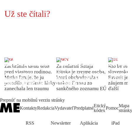
Už ste čítali?
ŽENA
DOMOV
INDEX
Zachránila samu seba
Za radarmi Šutaja
Kto by moh
pred vlastnou rodinou.
Eštoka je zrejme osoba,
slovenské 
Matka ľutuje, že ju
ktorá obchodovala s
Favorit je 
porodila, namiesto lásky
ruskou firmou zo
záujem môž
zanechala len traumu
sankčného zoznamu EÚ
ďalší
Prepnúť na mobilnú verziu stránky
Etický
Mapa
Kontakty
Redakcia
Vydavateľ
Predplatné
Pomoc
kódex
stránk
RSS
Newsletter
Aplikácia
iPad