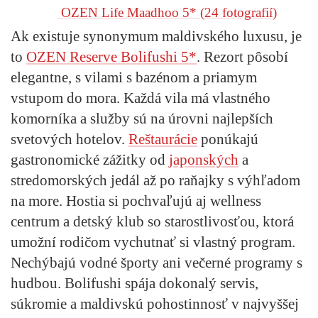
OZEN Life Maadhoo 5*
(24 fotografií)
Ak existuje synonymum maldivského luxusu, je
to
OZEN Reserve Bolifushi 5*
. Rezort pôsobí
elegantne, s vilami s bazénom a priamym
vstupom do mora. Každá vila má vlastného
komorníka a služby sú na úrovni najlepších
svetových hotelov.
Reštaurácie
ponúkajú
gastronomické zážitky od
japonských
a
stredomorských jedál až po raňajky s výhľadom
na more. Hostia si pochvaľujú aj wellness
centrum a detský klub so starostlivosťou, ktorá
umožní rodičom vychutnať si vlastný program.
Nechýbajú vodné športy ani večerné programy s
hudbou. Bolifushi spája dokonalý servis,
súkromie a maldivskú pohostinnosť v najvyššej