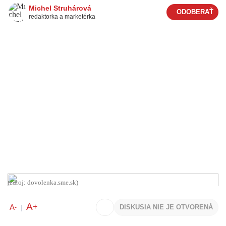
Michel Struhárová
redaktorka a marketérka
(zdroj: dovolenka.sme.sk)
A
+
A
DISKUSIA NIE JE OTVORENÁ
-
|