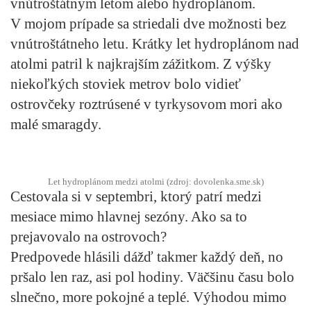
vnútroštátnym letom alebo hydroplánom.
V mojom prípade sa striedali dve možnosti bez
vnútroštátneho letu. Krátky let hydroplánom nad
atolmi patril k najkrajším zážitkom. Z výšky
niekoľkých stoviek metrov bolo vidieť
ostrovčeky roztrúsené v tyrkysovom mori ako
malé smaragdy.
Let hydroplánom medzi atolmi (zdroj: dovolenka.sme.sk)
Cestovala si v septembri, ktorý patrí medzi
mesiace mimo hlavnej sezóny. Ako sa to
prejavovalo na ostrovoch?
Predpovede hlásili dážď takmer každý deň, no
pršalo len raz, asi pol hodiny. Väčšinu času bolo
slnečno, more pokojné a teplé. Výhodou mimo