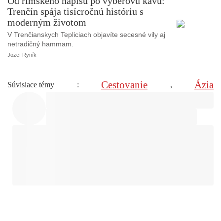
Od rímskeho nápisu po výberovú kávu:
Trenčín spája tisícročnú históriu s
moderným životom
V Trenčianskych Tepliciach objavíte secesné vily aj
netradičný hammam.
Jozef Ryník
Cestovanie
Ázia
Súvisiace témy
:
,