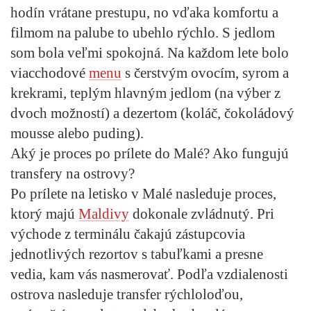
hodín vrátane prestupu, no vďaka komfortu a
filmom na palube to ubehlo rýchlo. S jedlom
som bola veľmi spokojná. Na každom lete bolo
viacchodové
menu
s čerstvým ovocím, syrom a
krekrami, teplým hlavným jedlom (na výber z
dvoch možností) a dezertom (koláč, čokoládový
mousse alebo puding).
Aký je proces po prílete do Malé? Ako fungujú
transfery na ostrovy?
Po prílete na letisko v Malé nasleduje proces,
ktorý majú
Maldivy
dokonale zvládnutý. Pri
východe z terminálu čakajú zástupcovia
jednotlivých rezortov s tabuľkami a presne
vedia, kam vás nasmerovať. Podľa vzdialenosti
ostrova nasleduje transfer rýchloloďou,