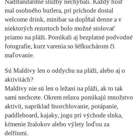
Nadštandardné služby nechýbali. Každý hosť
mal osobného butlera, pri príchode dostal
welcome drink, minibar sa dopĺňal denne a v
niektorých rezortoch bolo možné stolovať
priamo na pláži. Ponúkali aj bezplatné podvodné
fotografie, kurz varenia so šéfkuchárom či
maľovanie.
Sú Maldivy len o oddychu na pláži, alebo aj o
aktivitách?
Maldivy nie sú len o ležaní na pláži, ak to tak
sami nechcete. Okrem relaxu ponúkajú množstvo
aktivít, napríklad šnorchlovanie, potápanie,
paddleboard, kajaky, jogu pri východe slnka,
kŕmenie žralokov alebo výlety loďou za
delfínmi.