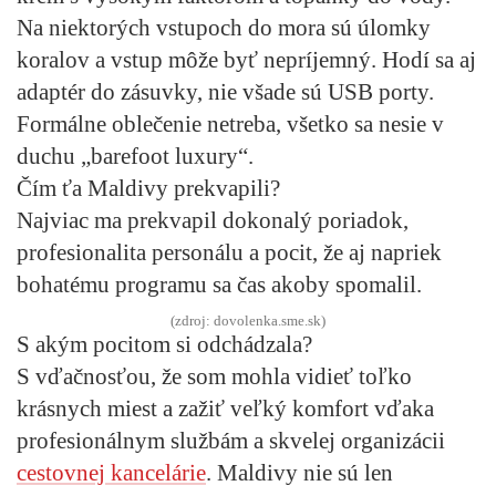
Na niektorých vstupoch do mora sú úlomky
koralov a vstup môže byť nepríjemný. Hodí sa aj
adaptér do zásuvky, nie všade sú USB porty.
Formálne oblečenie netreba, všetko sa nesie v
duchu „barefoot luxury“.
Čím ťa Maldivy prekvapili?
Najviac ma prekvapil dokonalý poriadok,
profesionalita personálu a pocit, že aj napriek
bohatému programu sa čas akoby spomalil.
(zdroj: dovolenka.sme.sk)
S akým pocitom si odchádzala?
S vďačnosťou, že som mohla vidieť toľko
krásnych miest a zažiť veľký komfort vďaka
profesionálnym službám a skvelej organizácii
cestovnej kancelárie
. Maldivy nie sú len