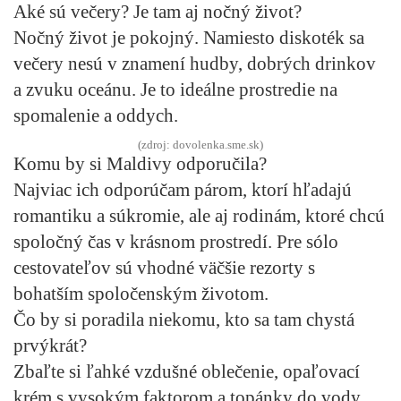
Aké sú večery? Je tam aj nočný život?
Nočný život je pokojný. Namiesto diskoték sa
večery nesú v znamení hudby, dobrých drinkov
a zvuku oceánu. Je to ideálne prostredie na
spomalenie a oddych.
(zdroj: dovolenka.sme.sk)
Komu by si Maldivy odporučila?
Najviac ich odporúčam párom, ktorí hľadajú
romantiku a súkromie, ale aj rodinám, ktoré chcú
spoločný čas v krásnom prostredí. Pre sólo
cestovateľov sú vhodné väčšie rezorty s
bohatším spoločenským životom.
Čo by si poradila niekomu, kto sa tam chystá
prvýkrát?
Zbaľte si ľahké vzdušné oblečenie, opaľovací
krém s vysokým faktorom a topánky do vody.