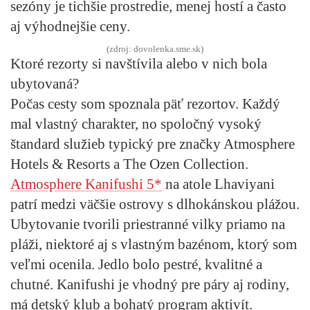
sezóny je tichšie prostredie, menej hostí a často
aj výhodnejšie ceny.
(zdroj: dovolenka.sme.sk)
Ktoré rezorty si navštívila alebo v nich bola
ubytovaná?
Počas cesty som spoznala päť rezortov. Každý
mal vlastný charakter, no spoločný vysoký
štandard služieb typický pre značky Atmosphere
Hotels & Resorts a The Ozen Collection.
Atmosphere Kanifushi 5*
na atole Lhaviyani
patrí medzi väčšie ostrovy s dlhokánskou plážou.
Ubytovanie tvorili priestranné vilky priamo na
pláži, niektoré aj s vlastným bazénom, ktorý som
veľmi ocenila. Jedlo bolo pestré, kvalitné a
chutné. Kanifushi je vhodný pre páry aj rodiny,
má detský klub a bohatý program aktivít.