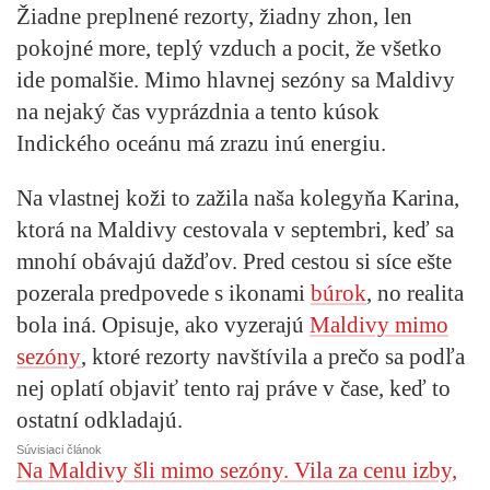
Žiadne preplnené rezorty, žiadny zhon, len
pokojné more, teplý vzduch a pocit, že všetko
ide pomalšie. Mimo hlavnej sezóny sa Maldivy
na nejaký čas vyprázdnia a tento kúsok
Indického oceánu má zrazu inú energiu.
Na vlastnej koži to zažila naša kolegyňa Karina,
ktorá na Maldivy cestovala v septembri, keď sa
mnohí obávajú dažďov. Pred cestou si síce ešte
pozerala predpovede s ikonami
búrok
, no realita
bola iná. Opisuje, ako vyzerajú
Maldivy mimo
sezóny
, ktoré rezorty navštívila a prečo sa podľa
nej oplatí objaviť tento raj práve v čase, keď to
ostatní odkladajú.
Súvisiaci článok
Na Maldivy šli mimo sezóny. Vila za cenu izby,