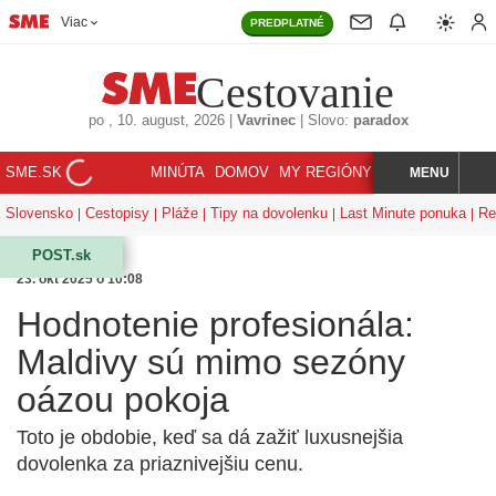
Viac
PREDPLATNÉ
Cestovanie
po
, 10. august, 2026
|
Vavrinec
|
Slovo:
paradox
SME.SK
MINÚTA
DOMOV
MY REGIÓNY
KORZÁR
MENU
INDEX
HĽADAJ
Slovensko
Cestopisy
Pláže
Tipy na dovolenku
Last Minute ponuka
Re
POST.sk
23. okt 2025 o 10:08
Hodnotenie profesionála:
Maldivy sú mimo sezóny
oázou pokoja
Toto je obdobie, keď sa dá zažiť luxusnejšia
dovolenka za priaznivejšiu cenu.