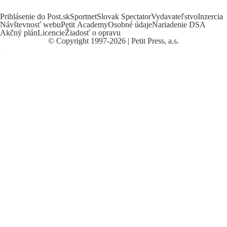
Prihlásenie do Post.sk
Sportnet
Slovak Spectator
Vydavateľstvo
Inzercia
Návštevnosť webu
Petit Academy
Osobné údaje
Nariadenie DSA
Akčný plán
Licencie
Žiadosť o opravu
©
Copyright
1997-2026 | Petit Press, a.s.