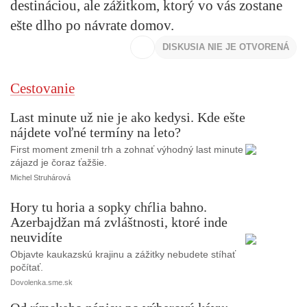
destináciou, ale zážitkom, ktorý vo vás zostane
ešte dlho po návrate domov.
DISKUSIA NIE JE OTVORENÁ
Cestovanie
Last minute už nie je ako kedysi. Kde ešte
nájdete voľné termíny na leto?
First moment zmenil trh a zohnať výhodný last minute
zájazd je čoraz ťažšie.
Michel Struhárová
Hory tu horia a sopky chŕlia bahno.
Azerbajdžan má zvláštnosti, ktoré inde
neuvidíte
Objavte kaukazskú krajinu a zážitky nebudete stíhať
počítať.
Dovolenka.sme.sk