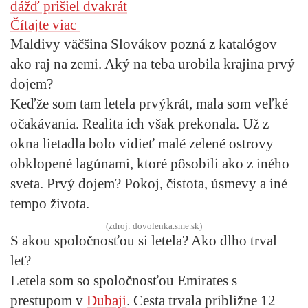
dážď prišiel dvakrát
Čítajte viac
Maldivy väčšina Slovákov pozná z katalógov
ako raj na zemi. Aký na teba urobila krajina prvý
dojem?
Keďže som tam letela prvýkrát, mala som veľké
očakávania. Realita ich však prekonala. Už z
okna lietadla bolo vidieť malé zelené ostrovy
obklopené lagúnami, ktoré pôsobili ako z iného
sveta. Prvý dojem? Pokoj, čistota, úsmevy a iné
tempo života.
(zdroj: dovolenka.sme.sk)
S akou spoločnosťou si letela? Ako dlho trval
let?
Letela som so spoločnosťou Emirates s
prestupom v
Dubaji
. Cesta trvala približne 12