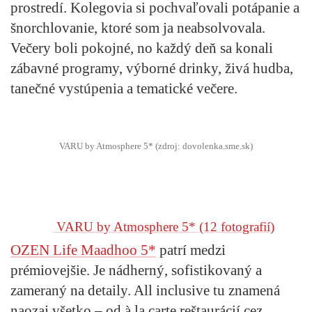
prostredí. Kolegovia si pochvaľovali potápanie a
šnorchlovanie, ktoré som ja neabsolvovala.
Večery boli pokojné, no každý deň sa konali
zábavné programy, výborné drinky, živá hudba,
tanečné vystúpenia a tematické večere.
VARU by Atmosphere 5* (zdroj: dovolenka.sme.sk)
VARU by Atmosphere 5*
(12 fotografií)
OZEN Life Maadhoo 5*
patrí medzi
prémiovejšie. Je nádherný, sofistikovaný a
zameraný na detaily. All inclusive tu znamená
naozaj všetko – od à la carte reštaurácií cez