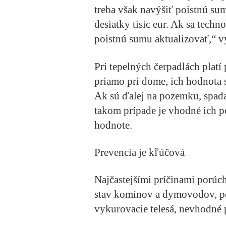
treba však navýšiť poistnú su
desiatky tisíc eur. Ak sa techn
poistnú sumu aktualizovať,“ v
Pri tepelných čerpadlách plat
priamo pri dome, ich hodnota 
Ak sú ďalej na pozemku, spadaj
takom prípade je vhodné ich po
hodnote.
Prevencia je kľúčová
Najčastejšími príčinami porúch
stav komínov a dymovodov, po
vykurovacie telesá, nevhodné 