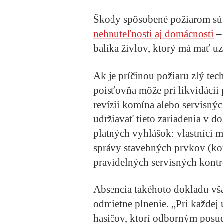
Škody spôsobené požiarom sú
nehnuteľnosti aj domácnosti
– 
balíka živlov, ktorý má mať u
Ak je príčinou požiaru zlý tec
poisťovňa môže pri likvidácii 
revízii komína alebo servisný
udržiavať tieto zariadenia v d
platných vyhlášok: vlastníci m
správy stavebných prvkov (komí
pravidelných servisných kontr
Absencia takéhoto dokladu vš
odmietne plnenie. „Pri každej 
hasičov, ktorí odborným posudk