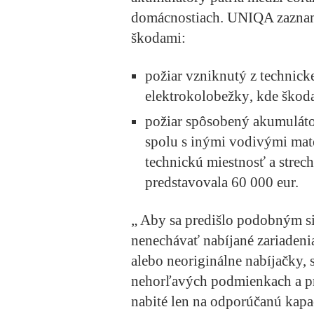
domácnostiach. UNIQA zaznam
škodami:
požiar vzniknutý z technic
elektrokolobežky
, kde škod
požiar spôsobený
akumuláto
spolu s inými vodivými mater
technickú miestnosť a stre
predstavovala
60 000 eur.
„ Aby sa predišlo podobným 
nenechávať nabíjané zariaden
alebo neoriginálne nabíjačky,
nehorľavých podmienkach a pr
nabité len na odporúčanú kap