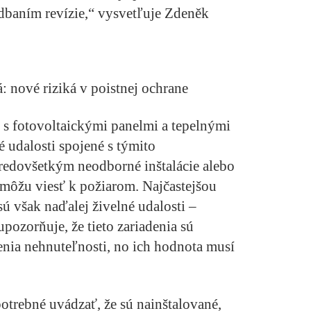
dbaním revízie,“ vysvetľuje Zdeněk
á: nové riziká v poistnej ochrane
s fotovoltaickými panelmi a tepelnými
é udalosti spojené s týmito
edovšetkým neodborné inštalácie alebo
môžu viesť k požiarom. Najčastejšou
sú však naďalej živelné udalosti –
pozorňuje, že tieto zariadenia sú
enia nehnuteľnosti, no ich hodnota musí
potrebné uvádzať, že sú nainštalované,