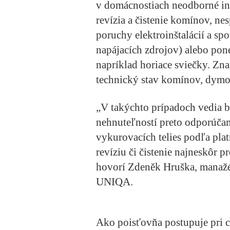
v domácnostiach neodborné inš
revízia a čistenie komínov, ne
poruchy elektroinštalácií a spo
napájacích zdrojov) alebo po
napríklad horiace sviečky. Zna
technický stav komínov, dymo
„V takýchto prípadoch vedia b
nehnuteľností preto odporúča
vykurovacích telies podľa plat
revíziu či čistenie najneskôr 
hovorí
Zdeněk Hruška, manažé
UNIQA.
Ako poisťovňa postupuje pri 