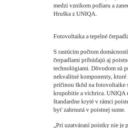
medzi vznikom požiaru a zane
Hruška z UNIQA.
Fotovoltaika a tepelné čerpadl
S rastúcim počtom domácností 
čerpadlami pribúdajú aj poistn
technológiami. Dôvodom sú pr
nekvalitné komponenty, ktoré 
príčinou škôd na fotovoltaike 
krupobitie a víchrica. UNIQA u
štandardne kryté v rámci poist
byť zahrnutá v poistnej sume.
„Pri uzatváraní poistky nie je 