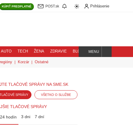
Prihlásenie
POST.sk
KÚPIŤ
PREDPLATNÉ
AUTO
TECH
ŽENA
ZDRAVIE
BLOG
MENU
Hľadaj
regióny
Korzár
Ostatné
JTE TLAČOVÉ SPRÁVY NA SME.SK
TLAČOVÉ SPRÁVY
VŠETKO O SLUŽBE
JŠIE TLAČOVÉ SPRÁVY
3 dni
7 dní
24 hodín