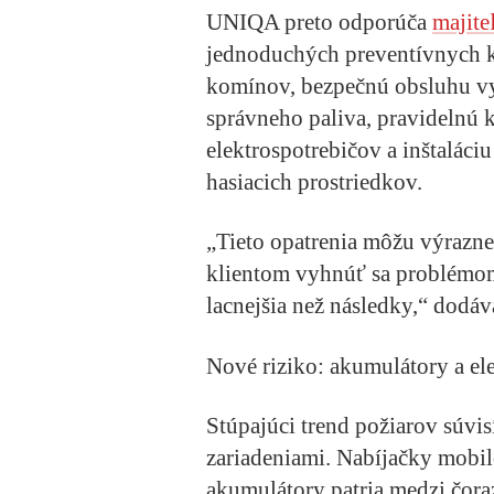
UNIQA preto odporúča
majit
jednoduchých preventívnych kr
komínov, bezpečnú obsluhu vy
správneho paliva, pravidelnú 
elektrospotrebičov a inštalác
hasiacich prostriedkov.
„Tieto opatrenia môžu výrazne
klientom vyhnúť sa problémom
lacnejšia než následky,“ dodá
Nové riziko: akumulátory a el
Stúpajúci trend požiarov súvi
zariadeniami. Nabíjačky mobil
akumulátory patria medzi čoraz