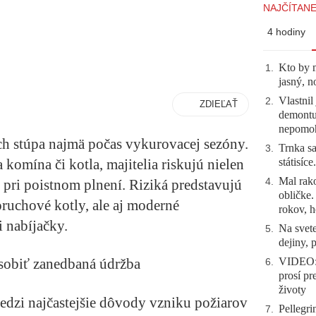
NAJČÍTANE
4 hodiny
Kto by 
1
.
jasný, n
Vlastnil
2
.
ZDIEĽAŤ
demontuj
nepomo
ch stúpa najmä počas vykurovacej sezóny.
Trnka sa
3
.
státisíc
 komína či kotla, majitelia riskujú nielen
Mal rako
4
.
 pri poistnom plnení. Riziká predstavujú
obličke
ruchové kotly, ale aj moderné
rokov, h
i nabíjačky.
Na svete
5
.
dejiny, 
VIDEO: 
sobiť zanedbaná údržba
6
.
prosí pr
životy
dzi najčastejšie dôvody vzniku požiarov
Pellegri
7
.