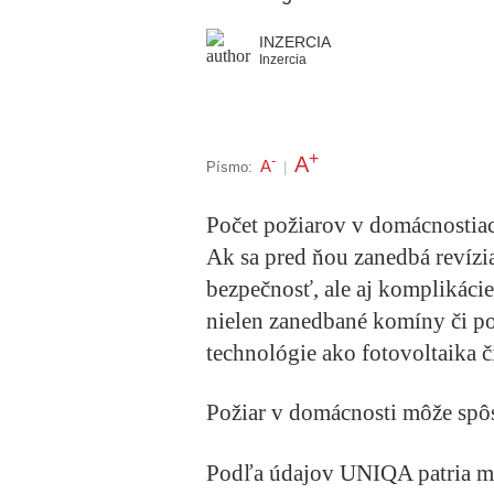
INZERCIA
Inzercia
+
A
-
A
Písmo:
|
Počet požiarov v domácnostia
Ak sa pred ňou zanedbá revízia
bezpečnosť, ale aj komplikácie
nielen zanedbané komíny či po
technológie ako fotovoltaika č
Požiar v domácnosti môže spô
Podľa údajov UNIQA patria me