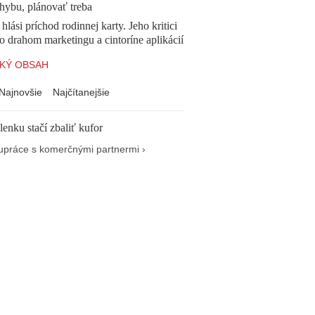
chybu, plánovať treba
 hlási príchod rodinnej karty. Jeho kritici
o drahom marketingu a cintoríne aplikácií
KÝ OBSAH
Najnovšie
Najčítanejšie
enku stačí zbaliť kufor
upráce s komerčnými partnermi ›