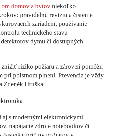
eľom domov a bytov
niekoľko
okov: pravidelnú revíziu a čistenie
kurovacích zariadení, používanie
kontrolu technického stavu
iu detektorov dymu či dostupných
 znížiť riziko požiaru a zároveň pomôžu
 pri poistnom plnení. Prevencia je vždy
va Zdeněk Hruška.
ektronika
sí aj s modernými elektronickými
ov, napájacie zdroje notebookov či
 častejšie príčiny požiarov v