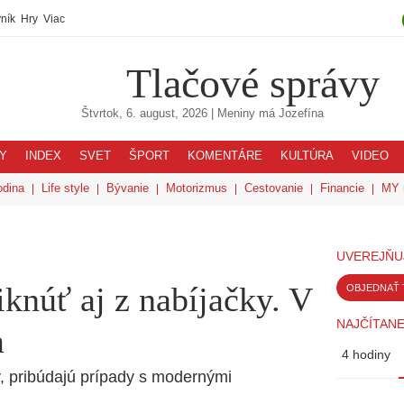
ník
Hry
Viac
Tlačové správy
Štvrtok, 6. august, 2026
| Meniny má
Jozefína
Y
INDEX
SVET
ŠPORT
KOMENTÁRE
KULTÚRA
VIDEO
odina
Life style
Bývanie
Motorizmus
Cestovanie
Financie
MY 
UVEREJŇU
knúť aj z nabíjačky. V
OBJEDNAŤ 
NAJČÍTANE
a
4 hodiny
y, pribúdajú prípady s modernými