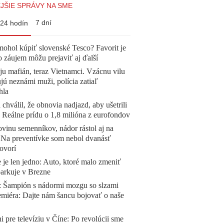
JŠIE SPRÁVY NA SME
7 dní
24 hodín
mohol kúpiť slovenské Tesco? Favorit je
o záujem môžu prejaviť aj ďalší
 ju mafián, teraz Vietnamci. Vzácnu vilu
ú neznámi muži, polícia zatiaľ
hla
 chválil, že obnovia nadjazd, aby ušetrili
e. Reálne prídu o 1,8 milióna z eurofondov
vinu semenníkov, nádor rástol aj na
. Na preventívke som nebol dvanásť
ovorí
 je len jedno: Auto, ktoré malo zmeniť
parkuje v Brezne
Šampión s nádormi mozgu so slzami
emiéra: Dajte nám šancu bojovať o naše
ni pre televíziu v Číne: Po revolúcii sme