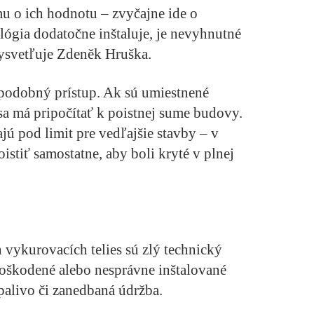
mu o ich hodnotu – zvyčajne ide o
ológia dodatočne inštaluje, je nevyhnutné
ysvetľuje Zdeněk Hruška.
í podobný prístup. Ak sú umiestnené
sa má pripočítať k poistnej sume budovy.
ú pod limit pre vedľajšie stavby – v
istiť samostatne, aby boli kryté v plnej
 vykurovacích telies sú zlý technický
škodené alebo nesprávne inštalované
palivo či zanedbaná údržba.