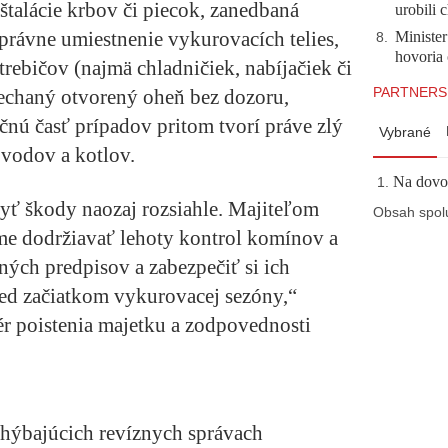
talácie krbov či piecok, zanedbaná
urobili 
správne umiestnenie vykurovacích telies,
Minister
8
.
hovoria 
trebičov (najmä chladničiek, nabíjačiek či
PARTNERS
nechaný otvorený oheň bez dozoru,
čnú časť prípadov pritom tvorí práve zlý
Vybrané
vodov a kotlov.
Na dovol
yť škody naozaj rozsiahle. Majiteľom
Obsah spol
me dodržiavať lehoty kontrol komínov a
ných predpisov a zabezpečiť si ich
pred začiatkom vykurovacej sezóny,“
r poistenia majetku a zodpovednosti
chýbajúcich revíznych správach