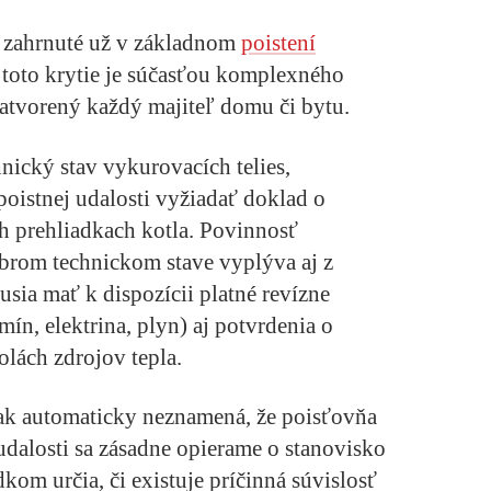
 zahrnuté už v základnom
poistení
toto krytie je súčasťou komplexného
zatvorený každý majiteľ domu či bytu.
hnický stav vykurovacích telies,
poistnej udalosti vyžiadať doklad o
ch prehliadkach kotla. Povinnosť
obrom technickom stave vyplýva aj z
usia mať k dispozícii platné revízne
n, elektrina, plyn) aj potvrdenia o
olách zdrojov tepla.
ak automaticky neznamená, že poisťovňa
udalosti sa zásadne opierame o stanovisko
om určia, či existuje príčinná súvislosť