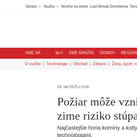
Správy
Služby
Noviny na webe
Last Minute Dovolenka
Slov
SME.SK
SME MINÚTA
DOMOV
REGIÓN
℃
34
O službe
Technológie
Obchod
Zdravie
Žena, šport, r
28. okt 2025 o 0:00
Požiar môže vzni
zime riziko stúp
Najčastejšie horia komíny a kotl
technológiami.