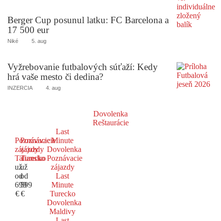
Berger Cup posunul latku: FC Barcelona a
17 500 eur
Niké
5. aug
Vyžrebovanie futbalových súťaží: Kedy
hrá vaše mesto či dedina?
INZERCIA
4. aug
Dovolenka
Reštaurácie
Last
Poznávacie
Poznávacie
Minute
zájazdy
zájazdy
Dovolenka
Taliansko
Turecko
Poznávacie
už
už
zájazdy
od
od
Last
699
599
Minute
€
€
Turecko
Dovolenka
Maldivy
Last