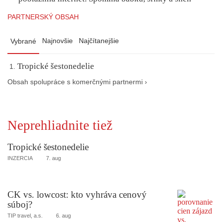
PARTNERSKÝ OBSAH
Najnovšie
Najčítanejšie
Vybrané
Tropické šestonedelie
Obsah spolupráce s komerčnými partnermi ›
Neprehliadnite tiež
Tropické šestonedelie
INZERCIA
7. aug
CK vs. lowcost: kto vyhráva cenový
súboj?
TIP travel, a.s.
6. aug