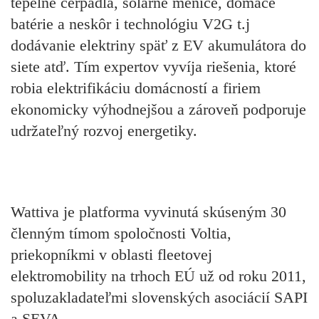
tepelné čerpadlá, solárne meniče, domáce
batérie a neskôr i technológiu V2G t.j
dodávanie elektriny späť z EV akumulátora do
siete atď. Tím expertov vyvíja riešenia, ktoré
robia elektrifikáciu domácností a firiem
ekonomicky výhodnejšou a zároveň podporuje
udržateľný rozvoj energetiky.
Wattiva je platforma vyvinutá skúseným 30
členným tímom spoločnosti Voltia,
priekopníkmi v oblasti fleetovej
elektromobility na trhoch EÚ už od roku 2011,
spoluzakladateľmi slovenských asociácií SAPI
a SEVA.