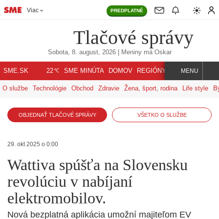
Viac
PREDPLATNÉ
Tlačové správy
Sobota, 8. august, 2026
| Meniny má
Oskar
℃
SME.SK
SME MINÚTA
DOMOV
REGIÓNY
INDEX
SVET
22
MENU
O službe
Technológie
Obchod
Zdravie
Žena, šport, rodina
Life style
B
OBJEDNAŤ TLAČOVÉ SPRÁVY
VŠETKO O SLUŽBE
29. okt 2025 o 0:00
Wattiva spúšťa na Slovensku
revolúciu v nabíjaní
elektromobilov.
Nová bezplatná aplikácia umožní majiteľom EV