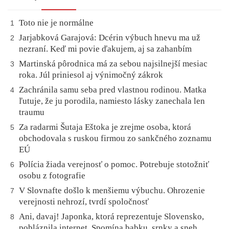
Toto nie je normálne
1
Jarjabková Garajová: Dcérin výbuch hnevu ma už
2
nezraní. Keď mi povie ďakujem, aj sa zahanbím
Martinská pôrodnica má za sebou najsilnejší mesiac
3
roka. Júl priniesol aj výnimočný zákrok
Zachránila samu seba pred vlastnou rodinou. Matka
4
ľutuje, že ju porodila, namiesto lásky zanechala len
traumu
Za radarmi Šutaja Eštoka je zrejme osoba, ktorá
5
obchodovala s ruskou firmou zo sankčného zoznamu
EÚ
Polícia žiada verejnosť o pomoc. Potrebuje stotožniť
6
osobu z fotografie
V Slovnafte došlo k menšiemu výbuchu. Ohrozenie
7
verejnosti nehrozí, tvrdí spoločnosť
Ani, davaj! Japonka, ktorá reprezentuje Slovensko,
8
pobláznila internet. Spomína babku, srnky a sneh