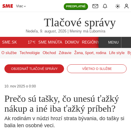
Viac
PREDPLATNÉ
Tlačové správy
Nedeľa, 9. august, 2026
| Meniny má
Ľubomíra
℃
SME.SK
SME MINÚTA
DOMOV
REGIÓNY
INDEX
SVET
17
MENU
O službe
Technológie
Obchod
Zdravie
Žena, šport, rodina
Life style
B
OBJEDNAŤ TLAČOVÉ SPRÁVY
VŠETKO O SLUŽBE
10. nov 2025 o 0:00
Prečo sú tašky, čo unesú ťažký
nákup a iné iba ťažký príbeh?
Ak rodinám v núdzi hrozí strata bývania, do tašky si
balia len osobné veci.