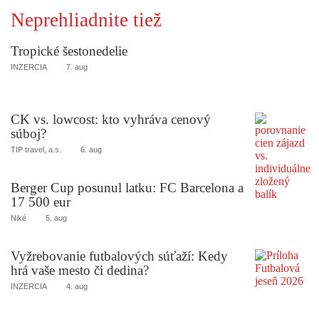
Neprehliadnite tiež
Tropické šestonedelie
INZERCIA
7. aug
CK vs. lowcost: kto vyhráva cenový
súboj?
TIP travel, a.s.
6. aug
Berger Cup posunul latku: FC Barcelona a
17 500 eur
Niké
5. aug
Vyžrebovanie futbalových súťaží: Kedy
hrá vaše mesto či dedina?
INZERCIA
4. aug