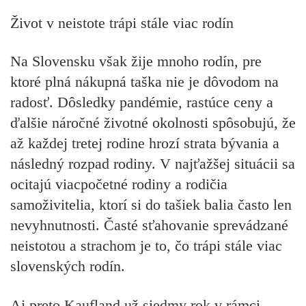
Život v neistote trápi stále viac rodín
Na Slovensku však žije mnoho rodín, pre
ktoré plná nákupná taška nie je dôvodom na
radosť. Dôsledky pandémie, rastúce ceny a
ďalšie náročné životné okolnosti spôsobujú, že
až každej tretej rodine hrozí strata bývania a
následný rozpad rodiny. V najťažšej situácii sa
ocitajú viacpočetné rodiny a rodičia
samoživitelia, ktorí si do tašiek balia často len
nevyhnutnosti. Časté sťahovanie sprevádzané
neistotou a strachom je to, čo trápi stále viac
slovenských rodín.
Aj preto Kaufland už siedmy rok v rámci