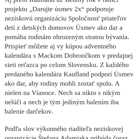
projektu
„Darujte úsmev 2x“
podporuje
neziskovú organizáciu Spoločnosť priateľov
detí z detských domovov Úsmev ako dar a
pomáha rodinám ohrozeným stratou bývania.
Prispieť môžete aj vy kúpou adventného
kalendára s Mackom Dobroočkom v predajnej
sieti reťazca po celom Slovensku. Z každého
predaného kalendára Kaufland podporí Úsmev
ako dar, aby rodiny mohli zostať spolu. A
nielen na Vianoce. Nech sa nikto s nikým
nelúči a nech je tým jediným balením iba
balenie darčekov.
Podľa slov výkonného riaditeľa neziskovej
organizácie Štefana Adamjaka pribúda čoraz