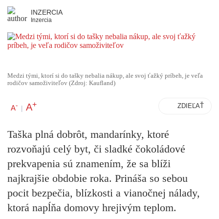
INZERCIA
Inzercia
Medzi tými, ktorí si do tašky nebalia nákup, ale svoj ťažký príbeh, je veľa
rodičov samoživiteľov (Zdroj: Kaufland)
+
A
-
ZDIEĽAŤ
A
|
Taška plná dobrôt, mandarínky, ktoré
rozvoňajú celý byt, či sladké čokoládové
prekvapenia sú znamením, že sa blíži
najkrajšie obdobie roka. Prináša so sebou
pocit bezpečia, blízkosti a vianočnej nálady,
ktorá napĺňa domovy hrejivým teplom.