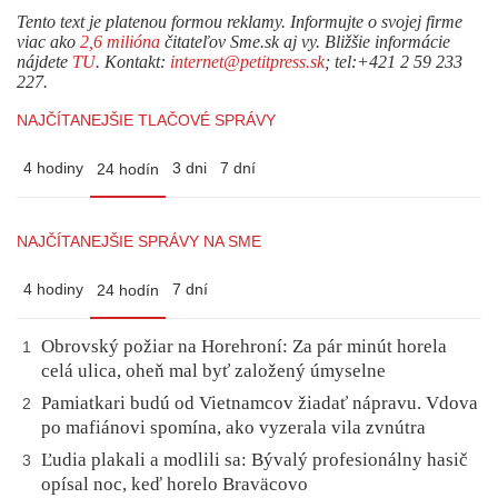
Tento text je platenou formou reklamy. Informujte o svojej firme
viac ako
2,6 milióna
čitateľov Sme.sk aj vy. Bližšie informácie
nájdete
TU
. Kontakt:
internet@petitpress.sk
; tel:+421 2 59 233
227.
NAJČÍTANEJŠIE TLAČOVÉ SPRÁVY
4 hodiny
3 dni
7 dní
24 hodín
NAJČÍTANEJŠIE SPRÁVY NA SME
4 hodiny
7 dní
24 hodín
Obrovský požiar na Horehroní: Za pár minút horela
1
celá ulica, oheň mal byť založený úmyselne
Pamiatkari budú od Vietnamcov žiadať nápravu. Vdova
2
po mafiánovi spomína, ako vyzerala vila zvnútra
Ľudia plakali a modlili sa: Bývalý profesionálny hasič
3
opísal noc, keď horelo Braväcovo