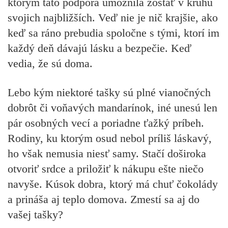
ktorým táto podpora umožnila zostať v kruhu
svojich najbližších. Veď nie je nič krajšie, ako
keď sa ráno prebudia spoločne s tými, ktorí im
každý deň dávajú lásku a bezpečie. Keď
vedia, že sú doma.
Lebo kým niektoré tašky sú plné vianočných
dobrôt či voňavých mandarínok, iné unesú len
pár osobných vecí a poriadne ťažký príbeh.
Rodiny, ku ktorým osud nebol príliš láskavý,
ho však nemusia niesť samy. Stačí doširoka
otvoriť srdce a priložiť k nákupu ešte niečo
navyše. Kúsok dobra, ktorý má chuť čokolády
a prináša aj teplo domova. Zmestí sa aj do
vašej tašky?