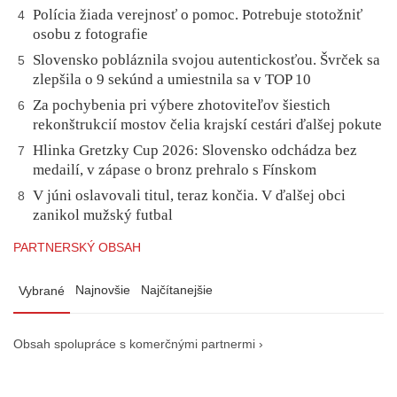
Polícia žiada verejnosť o pomoc. Potrebuje stotožniť
4
osobu z fotografie
Slovensko pobláznila svojou autentickosťou. Švrček sa
5
zlepšila o 9 sekúnd a umiestnila sa v TOP 10
Za pochybenia pri výbere zhotoviteľov šiestich
6
rekonštrukcií mostov čelia krajskí cestári ďalšej pokute
Hlinka Gretzky Cup 2026: Slovensko odchádza bez
7
medailí, v zápase o bronz prehralo s Fínskom
V júni oslavovali titul, teraz končia. V ďalšej obci
8
zanikol mužský futbal
PARTNERSKÝ OBSAH
Najnovšie
Najčítanejšie
Vybrané
Obsah spolupráce s komerčnými partnermi ›