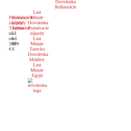
Dovolenka
Reštaurácie
Last
Poznávacie
Poznávacie
Minute
zájazdy
zájazdy
Dovolenka
Turecko
Taliansko
Poznávacie
už
už
zájazdy
od
od
Last
599
699
Minute
€
€
Turecko
Dovolenka
Maldivy
Last
Minute
Egypt