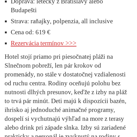
Doprava:
letecky z Bratislavy alebo
Budapešti
Strava:
raňajky, polpenzia, all inclusive
Cena od:
619 €
Rezervácia termínov >>>
Hotel stojí priamo pri piesočnatej pláži na
Slnečnom pobreží, len pár krokov od
promenády, no stále v dostatočnej vzdialenosti
od ruchu centra. Rodiny oceňujú polohu bez
nutnosti dlhých presunov, keďže z izby na pláž
to trvá pár minút. Deti majú k dispozícii bazén,
ihrisko aj jednoduché animačné programy,
dospelí si vychutnajú výhľad na more z terasy
alebo drink pri západe slnka. Izby sú zariadené
prakticky a personál je zvyknutý na rodiny s