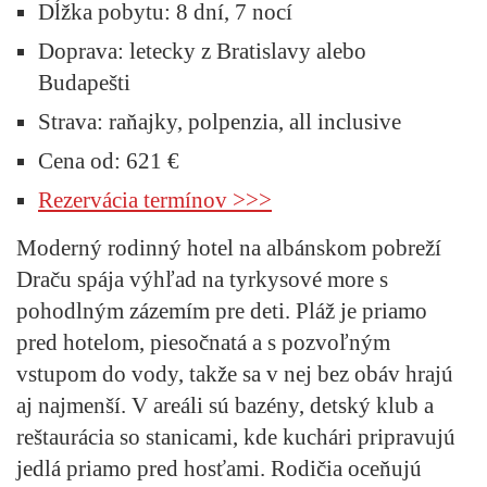
Dĺžka pobytu:
8 dní, 7 nocí
Doprava:
letecky z Bratislavy alebo
Budapešti
Strava:
raňajky, polpenzia, all inclusive
Cena od:
621 €
Rezervácia termínov >>>
Moderný rodinný hotel na albánskom pobreží
Draču spája výhľad na tyrkysové more s
pohodlným zázemím pre deti. Pláž je priamo
pred hotelom, piesočnatá a s pozvoľným
vstupom do vody, takže sa v nej bez obáv hrajú
aj najmenší. V areáli sú bazény, detský klub a
reštaurácia so stanicami, kde kuchári pripravujú
jedlá priamo pred hosťami. Rodičia oceňujú