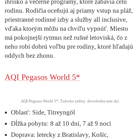
ihrisko a večerné programy, ktoré zabavia celú
rodinu. Rodičia oceňujú aj priamy vstup na pláž,
priestranné rodinné izby a služby all inclusive,
vďaka ktorým môžu na chvíľu vypnúť. Miesto
má pokojnejší rytmus než rušné letoviská, čo z
neho robí dobrú voľbu pre rodiny, ktoré hľadajú
oddych bez zhonu.
AQI Pegasos World 5*
AQI Pegasos World 5*, Turecko (zdroj: dovolenka.sme.sk)
Oblasť
: Side, Titreyngöl
Dĺžka pobytu:
8 až 10 dní, 7 až 9 nocí
Doprava:
letecky z Bratislavy, Košíc,