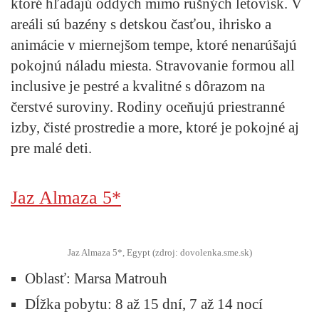
ktoré hľadajú oddych mimo rušných letovísk. V
areáli sú bazény s detskou časťou, ihrisko a
animácie v miernejšom tempe, ktoré nenarúšajú
pokojnú náladu miesta. Stravovanie formou all
inclusive je pestré a kvalitné s dôrazom na
čerstvé suroviny. Rodiny oceňujú priestranné
izby, čisté prostredie a more, ktoré je pokojné aj
pre malé deti.
Jaz Almaza 5*
Jaz Almaza 5*, Egypt (zdroj: dovolenka.sme.sk)
Oblasť
: Marsa Matrouh
Dĺžka pobytu:
8 až 15 dní, 7 až 14 nocí