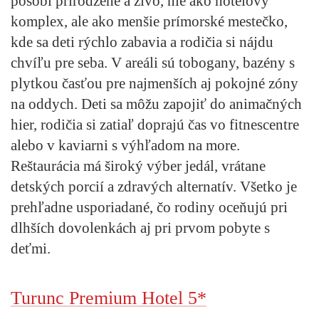
pôsobí prirodzene a živo, nie ako hotelový
komplex, ale ako menšie prímorské mestečko,
kde sa deti rýchlo zabavia a rodičia si nájdu
chvíľu pre seba. V areáli sú tobogany, bazény s
plytkou časťou pre najmenších aj pokojné zóny
na oddych. Deti sa môžu zapojiť do animačných
hier, rodičia si zatiaľ doprajú čas vo fitnescentre
alebo v kaviarni s výhľadom na more.
Reštaurácia má široký výber jedál, vrátane
detských porcií a zdravých alternatív. Všetko je
prehľadne usporiadané, čo rodiny oceňujú pri
dlhších dovolenkách aj pri prvom pobyte s
deťmi.
Turunc Premium Hotel 5*