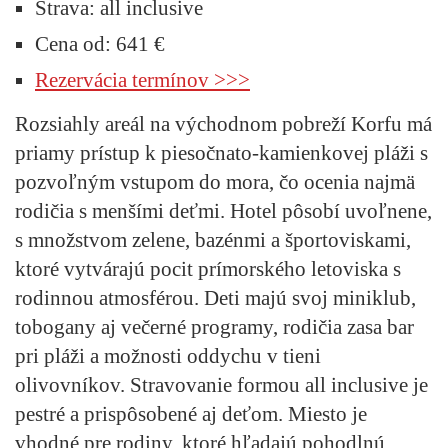
Strava:
all inclusive
Cena od:
641 €
Rezervácia termínov >>>
Rozsiahly areál na východnom pobreží Korfu má
priamy prístup k piesočnato-kamienkovej pláži s
pozvoľným vstupom do mora, čo ocenia najmä
rodičia s menšími deťmi. Hotel pôsobí uvoľnene,
s množstvom zelene, bazénmi a športoviskami,
ktoré vytvárajú pocit prímorského letoviska s
rodinnou atmosférou. Deti majú svoj miniklub,
tobogany aj večerné programy, rodičia zasa bar
pri pláži a možnosti oddychu v tieni
olivovníkov. Stravovanie formou all inclusive je
pestré a prispôsobené aj deťom. Miesto je
vhodné pre rodiny, ktoré hľadajú pohodlnú