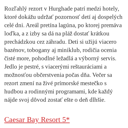
Rozľahlý rezort v Hurghade patrí medzi hotely,
ktoré dokážu udržať pozornosť detí aj dospelých
celé dni. Areál pretína lagúna, po ktorej premáva
loďka, a z izby sa dá na pláž dostať krátkou
prechádzkou cez záhradu. Deti si užijú viacero
bazénov, tobogany aj miniklub, rodičia ocenia
čisté more, pohodlné ležadlá a výborný servis.
Jedlo je pestré, s viacerými reštauráciami a
možnosťou občerstvenia počas dňa. Večer sa
rezort zmení na živé prímorské mestečko s
hudbou a rodinnými programami, kde každý
nájde svoj dôvod zostať ešte o deň dlhšie.
Caesar Bay Resort 5*