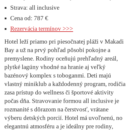
Strava:
all inclusive
Cena od:
787 €
Rezervácia termínov >>>
Hotel leží priamo pri piesočnatej pláži v Makadi
Bay a už na prvý pohľad pôsobí pokojne a
premyslene. Rodiny oceňujú prehľadný areál,
plytké lagúny vhodné na hranie aj veľký
bazénový komplex s toboganmi. Deti majú
vlastný miniklub a každodenný program, rodičia
zasa prístup do wellness či športové aktivity
počas dňa. Stravovanie formou all inclusive je
rozmanité s dôrazom na čerstvosť, vrátane
výberu detských porcií. Hotel má uvoľnenú, no
elegantnú atmosféru a je ideálny pre rodiny,