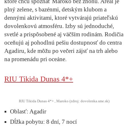
ktoré chcú spoznať Maroko bez zhonu. Areál je
plný zelene, s bazénmi, detským klubom a
dennými aktivitami, ktoré vytvárajú priateľskú
dovolenkovú atmosféru. Izby sú jednoduché,
svetlé a prispôsobené aj väčším rodinám. Rodičia
oceňujú aj pohodlnú pešiu dostupnosť do centra
Agadiru, kde môžu po večeri zájsť na trh alebo
na promenádu pri oceáne.
RIU Tikida Dunas 4*+
RIU Tikida Dunas 4*+ , Maroko (zdroj: dovolenka.sme.sk)
Oblasť
: Agadir
Dĺžka pobytu:
8 dní, 7 nocí