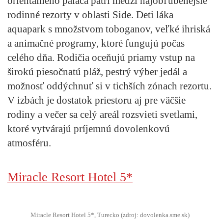
orientálneho paláca patrí medzi najobľúbenejšie
rodinné rezorty v oblasti Side. Deti láka
aquapark s množstvom toboganov, veľké ihriská
a animačné programy, ktoré fungujú počas
celého dňa. Rodičia oceňujú priamy vstup na
širokú piesočnatú pláž, pestrý výber jedál a
možnosť oddýchnuť si v tichších zónach rezortu.
V izbách je dostatok priestoru aj pre väčšie
rodiny a večer sa celý areál rozsvieti svetlami,
ktoré vytvárajú príjemnú dovolenkovú
atmosféru.
Miracle Resort Hotel 5*
Miracle Resort Hotel 5*, Turecko (zdroj: dovolenka.sme.sk)