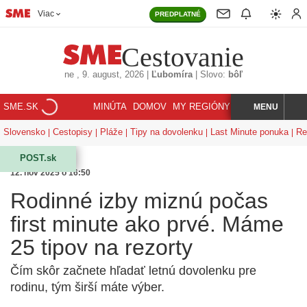
Viac
PREDPLATNÉ
Cestovanie
ne
, 9. august, 2026
|
Ľubomíra
|
Slovo:
bôľ
SME.SK
MINÚTA
DOMOV
MY REGIÓNY
KORZÁR
MENU
INDEX
HĽADAJ
Slovensko
Cestopisy
Pláže
Tipy na dovolenku
Last Minute ponuka
Re
POST.sk
12. nov 2025 o 16:50
Rodinné izby miznú počas
first minute ako prvé. Máme
25 tipov na rezorty
Čím skôr začnete hľadať letnú dovolenku pre
rodinu, tým širší máte výber.