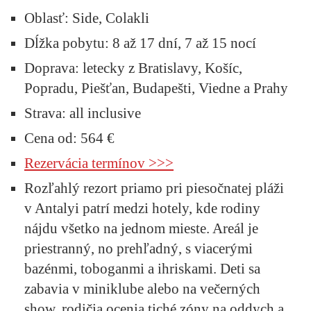
Oblasť
: Side, Colakli
Dĺžka pobytu:
8 až 17 dní, 7 až 15 nocí
Doprava:
letecky z Bratislavy, Košíc,
Popradu, Piešťan, Budapešti, Viedne a Prahy
Strava:
all inclusive
Cena od:
564 €
Rezervácia termínov >>>
Rozľahlý rezort priamo pri piesočnatej pláži
v Antalyi patrí medzi hotely, kde rodiny
nájdu všetko na jednom mieste. Areál je
priestranný, no prehľadný, s viacerými
bazénmi, toboganmi a ihriskami. Deti sa
zabavia v miniklube alebo na večerných
show, rodičia ocenia tiché zóny na oddych a