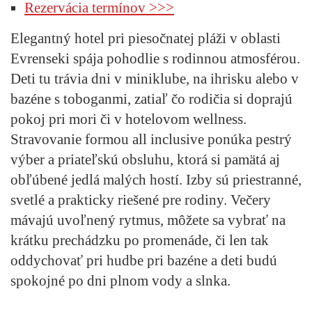
Rezervácia termínov >>>
Elegantný hotel pri piesočnatej pláži v oblasti
Evrenseki spája pohodlie s rodinnou atmosférou.
Deti tu trávia dni v miniklube, na ihrisku alebo v
bazéne s toboganmi, zatiaľ čo rodičia si doprajú
pokoj pri mori či v hotelovom wellness.
Stravovanie formou all inclusive ponúka pestrý
výber a priateľskú obsluhu, ktorá si pamätá aj
obľúbené jedlá malých hostí. Izby sú priestranné,
svetlé a prakticky riešené pre rodiny. Večery
mávajú uvoľnený rytmus, môžete sa vybrať na
krátku prechádzku po promenáde, či len tak
oddychovať pri hudbe pri bazéne a deti budú
spokojné po dni plnom vody a slnka.