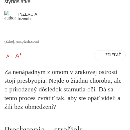
štyridsiatke.
INZERCIA
Inzercia
(Zdroj: unsplash.com)
+
A
-
ZDIEĽAŤ
A
|
Za nenápadným zlomom v zrakovej ostrosti
stojí presbyopia. Nejde o žiadnu chorobu, ale
o prirodzený dôsledok starnutia očí. Dá sa
tento proces zvrátiť tak, aby ste opäť videli a
žili bez obmedzení?
Presbyopia – strašiak