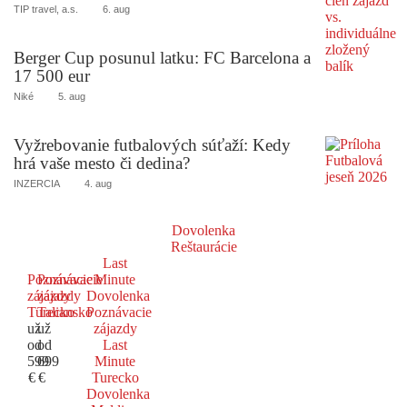
TIP travel, a.s.
6. aug
Berger Cup posunul latku: FC Barcelona a
17 500 eur
Niké
5. aug
Vyžrebovanie futbalových súťaží: Kedy
hrá vaše mesto či dedina?
INZERCIA
4. aug
Dovolenka
Reštaurácie
Last
Poznávacie
Poznávacie
Minute
zájazdy
zájazdy
Dovolenka
Turecko
Taliansko
Poznávacie
už
už
zájazdy
od
od
Last
599
699
Minute
€
€
Turecko
Dovolenka