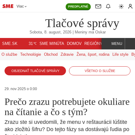
Viac
PREDPLATNÉ
Tlačové správy
Sobota, 8. august, 2026
| Meniny má
Oskar
℃
SME.SK
SME MINÚTA
DOMOV
REGIÓNY
INDEX
SVET
31
MENU
O službe
Technológie
Obchod
Zdravie
Žena, šport, rodina
Life style
B
OBJEDNAŤ TLAČOVÉ SPRÁVY
VŠETKO O SLUŽBE
29. nov 2025 o 0:00
Prečo zrazu potrebujete okuliare
na čítanie a čo s tým?
Zrazu ste si uvedomili, že menu v reštaurácii lúštite
ako zložitú šifru? Do tejto fázy sa dostávajú ľudia po