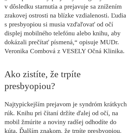
v dôsledku starnutia a prejavuje sa znížením
zrakovej ostrosti na blízke vzdialenosti. Ľudia
s presbyopiou si musia vzďaľovať od očí
displej mobilného telefónu alebo knihu, aby
dokázali prečítať písmená,“ opisuje MUDr.
Veronika Combová z VESELY Očná Klinika.
Ako zistíte, že trpíte
presbyopiou?
Najtypickejším prejavom je syndróm krátkych
rúk. Knihu pri čítaní držíte ďalej od očí, na
mobil žmúrite a noviny radšej odhodíte do
kúta. Ďalším znakom, že trpíte presbyopiou,