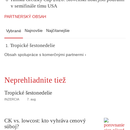
v semifinále tímu USA
PARTNERSKÝ OBSAH
Najnovšie
Najčítanejšie
Vybrané
Tropické šestonedelie
Obsah spolupráce s komerčnými partnermi ›
Neprehliadnite tiež
Tropické šestonedelie
INZERCIA
7. aug
CK vs. lowcost: kto vyhráva cenový
súboj?