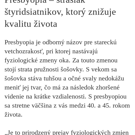
štyridsiatnikov, ktorý znižuje
kvalitu života
Presbyopia je odborný názov pre stareckú
vetchozrakosť, pri ktorej nastávajú
fyziologické zmeny oka. Za touto zmenou
stojí strata pružnosti šošovky. S vekom sa
šošovka stáva tuhšou a očné svaly nedokážu
meniť jej tvar, čo má za následok zhoršené
videnie na krátke vzdialenosti. S presbyopiou
sa stretne väčšina z vás medzi 40. a 45. rokom
života.
„Je to prirodzený prejav fyziologických zmien