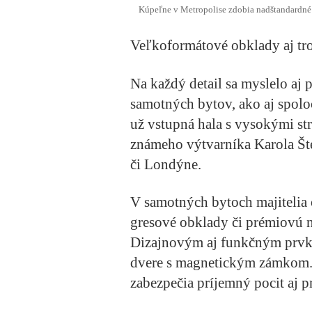
Kúpeľne v Metropolise zdobia nadštandardné 
Veľkoformátové obklady aj tro
Na každý detail sa myslelo aj p
samotných bytov, ako aj spolo
už vstupná hala s vysokými st
známeho výtvarníka Karola Šte
či Londýne.
V samotných bytoch majitelia
gresové obklady či prémiovú n
Dizajnovým aj funkčným prvk
dvere s magnetickým zámkom. 
zabezpečia príjemný pocit aj p