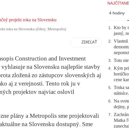
NAJČÍTANE
4 hodiny
Kto by 
1
.
jekt roka na Slovensku (Zdroj: Metropolis)
jasný, n
Vlastnil
2
.
ZDIEĽAŤ
demontuj
nepomo
opis Construction and Investment
Toto nie
3
.
 vyhlasuje na Slovensku najlepšie stavby
Kým prij
4
.
horúčko
rota zložená zo zástupcov slovenských aj
cene kar
o aj z verejnosti. Tento rok ju v
Trnka sa
5
.
ných projektov najviac oslovil
státisíc
Na svete
6
.
dejiny, 
Zachráni
zne plány a Metropolis sme projektovali
7
.
Matka ľu
 aktuálne na Slovensku dostupný. Sme
zanecha