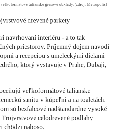
veľkoformátové talianske gresové obklady. (zdroj: Metropolis)
jvrstvové drevené parkety
ri navrhovaní interiéru - a to tak
čných priestorov. Príjemný dojem navodí
ropmi a recepciou s umeleckými dielami
drého, ktorý vystavuje v Prahe, Dubaji,
 oceňujú veľkoformátové talianske
emeckú sanitu v kúpeľni a na toaletách.
om sú bezfalcové nadštandardne vysoké
Trojvrstvové celodrevené podlahy
ri chôdzi naboso.