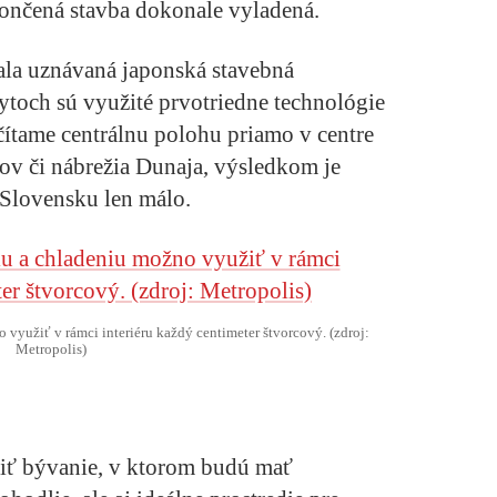
ončená stavba dokonale vyladená.
rala uznávaná japonská stavebná
och sú využité prvotriedne technológie
čítame centrálnu polohu priamo v centre
dov či nábrežia Dunaja, výsledkom je
 Slovensku len málo.
využiť v rámci interiéru každý centimeter štvorcový. (zdroj:
Metropolis)
viť bývanie, v ktorom budú mať