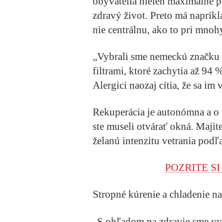
obyvatelia nielen maximálne po
zdravý život. Preto má napríkl
nie centrálnu, ako to pri mno
„Vybrali sme nemeckú značku 
filtrami, ktoré zachytia až 94 %
Alergici naozaj cítia, že sa im
Rekuperácia je autonómna a o
ste museli otvárať okná. Maji
želanú intenzitu vetrania podľ
POZRITE S
Stropné kúrenie a chladenie na
„S ohľadom na zdravie sme vyb