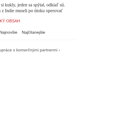
 si kukly, jeden sa spýtal, odkiaľ sú.
a z Indie museli po útoku operovať
KÝ OBSAH
Najnovšie
Najčítanejšie
upráce s komerčnými partnermi ›