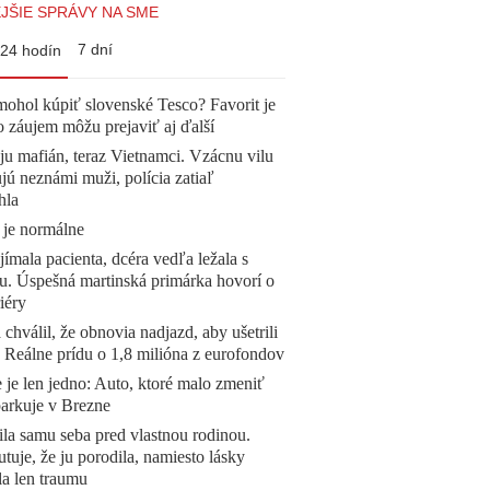
JŠIE SPRÁVY NA SME
7 dní
24 hodín
mohol kúpiť slovenské Tesco? Favorit je
o záujem môžu prejaviť aj ďalší
 ju mafián, teraz Vietnamci. Vzácnu vilu
ú neznámi muži, polícia zatiaľ
hla
 je normálne
ímala pacienta, dcéra vedľa ležala s
u. Úspešná martinská primárka hovorí o
iéry
 chválil, že obnovia nadjazd, aby ušetrili
e. Reálne prídu o 1,8 milióna z eurofondov
 je len jedno: Auto, ktoré malo zmeniť
parkuje v Brezne
la samu seba pred vlastnou rodinou.
tuje, že ju porodila, namiesto lásky
la len traumu