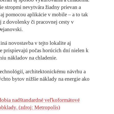
ie stropmi nevytvára žiadny prievan a
á aj pomocou aplikácie v mobile – a to tak
aj z dovolenky či pracovnej cesty v
Dejanovski.
ná novostavba v tejto lokalite aj
ie prispievajú počas horúcich dní nielen k
reniu nákladov na chladenie.
echnológií, architektonickému návrhu a
týchto bytov nižšie náklady na energie ako