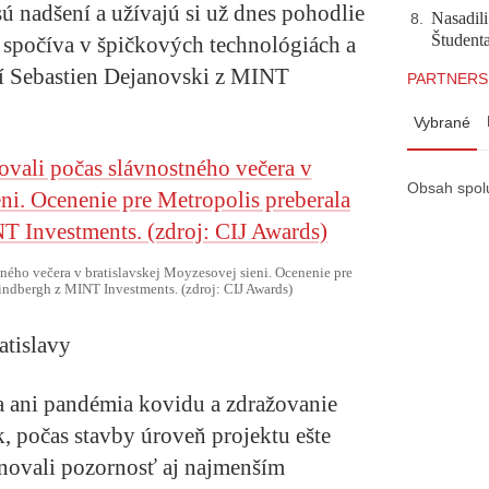
sú nadšení a užívajú si už dnes pohodlie
Nasadili
8
.
Študent
 spočíva v špičkových technológiách a
 Sebastien Dejanovski z MINT
PARTNERS
Vybrané
Obsah spol
tného večera v bratislavskej Moyzesovej sieni. Ocenenie pre
indbergh z MINT Investments. (zdroj: CIJ Awards)
atislavy
a ani pandémia kovidu a zdražovanie
, počas stavby úroveň projektu ešte
enovali pozornosť aj najmenším