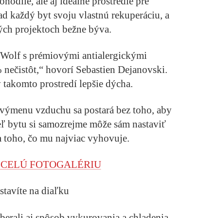
hodlie, ale aj ideálne prostredie pre
ad každý byt svoju vlastnú rekuperáciu, a
hých projektoch bežne býva.
Wolf s prémiovými antialergickými
 nečistôt,“
hovorí Sebastien Dejanovski.
 v takomto prostredí lepšie dýcha.
 výmenu vzduchu sa postará bez toho, aby
teľ bytu si samozrejme môže sám nastaviť
a toho, čo mu najviac vyhovuje.
I CELÚ FOTOGALÉRIU
stavíte na diaľku
erali aj spôsob vykurovania a chladenia.