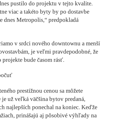
es pustilo do projektu v tejto kvalite.
atne viac a takéto byty by po dostavbe
 je dnes Metropolis,“
predpokladá
riamo v srdci nového downtownu a menší
novostavbám, je veľmi pravdepodobné, že
 projekte bude časom rásť.
 počuť
teného prestížnou cenou sa môžete
 je už veľká väčšina bytov predaná,
ých najlepších ponechal na koniec. Keďže
ažiach, prinášajú aj pôsobivé výhľady na