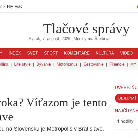
ník
Hry
Viac
Tlačové správy
Piatok, 7. august, 2026
| Meniny má
Štefánia
Y
INDEX
SVET
ŠPORT
KOMENTÁRE
KULTÚRA
VIDEO
odina
Life style
Bývanie
Motorizmus
Cestovanie
Financie
MY 
UVEREJŇU
roka? Víťazom je tento
OBJEDNAŤ 
NAJČÍTANE
ave
4 hodiny
 na Slovensku je Metropolis v Bratislave.