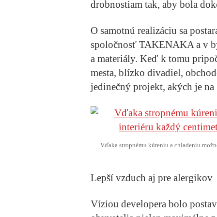
drobnostiam tak, aby bola dok
O samotnú realizáciu sa posta
spoločnosť TAKENAKA a v byt
a materiály. Keď k tomu pripo
mesta, blízko divadiel, obcho
jedinečný projekt, akých je na
Vďaka stropnému kúreniu a chladeniu možno 
Lepší vzduch aj pre alergikov
Víziou developera bolo posta