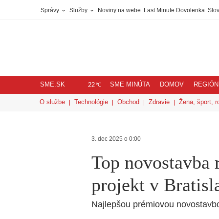
Správy
Služby
Noviny na webe
Last Minute Dovolenka
Slov
SME.SK
SME MINÚTA
DOMOV
REGIÓN
℃
22
O službe
Technológie
Obchod
Zdravie
Žena, šport, r
3. dec 2025 o 0:00
Top novostavba 
projekt v Bratisl
Najlepšou prémiovou novostavbou