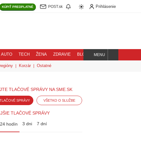
Prihlásenie
POST.sk
KÚPIŤ
PREDPLATNÉ
AUTO
TECH
ŽENA
ZDRAVIE
BLOG
MENU
Hľadaj
regióny
Korzár
Ostatné
JTE TLAČOVÉ SPRÁVY NA SME.SK
TLAČOVÉ SPRÁVY
VŠETKO O SLUŽBE
JŠIE TLAČOVÉ SPRÁVY
3 dni
7 dní
24 hodín