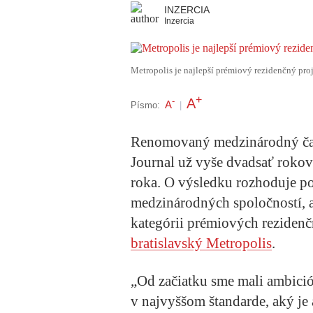
INZERCIA
Inzercia
Metropolis je najlepší prémiový rezidenčný pro
+
A
-
A
Písmo:
|
Renomovaný medzinárodný čas
Journal už vyše dvadsať rokov
roka. O výsledku rozhoduje po
medzinárodných spoločností, ak
kategórii prémiových rezidenč
bratislavský Metropolis
.
„Od začiatku sme mali ambició
v najvyššom štandarde, aký je