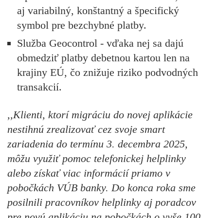
aj variabilný, konštantný a špecifický
symbol pre bezchybné platby.
Služba Geocontrol - vďaka nej sa dajú
obmedziť platby debetnou kartou len na
krajiny EÚ, čo znižuje riziko podvodných
transakcií.
,,Klienti, ktorí migráciu do novej aplikácie
nestihnú zrealizovať cez svoje smart
zariadenia do termínu 3. decembra 2025,
môžu využiť pomoc telefonickej helplinky
alebo získať viac informácií priamo v
pobočkách VÚB banky. Do konca roka sme
posilnili pracovníkov helplinky aj poradcov
pre novú aplikáciu na pobočkách o vyše 100