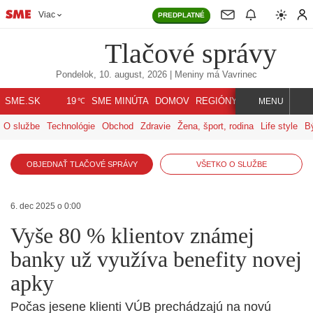
Viac
PREDPLATNÉ
Tlačové správy
Pondelok, 10. august, 2026
| Meniny má
Vavrinec
℃
SME.SK
SME MINÚTA
DOMOV
REGIÓNY
INDEX
SVET
19
MENU
O službe
Technológie
Obchod
Zdravie
Žena, šport, rodina
Life style
B
OBJEDNAŤ TLAČOVÉ SPRÁVY
VŠETKO O SLUŽBE
6. dec 2025 o 0:00
Vyše 80 % klientov známej
banky už využíva benefity novej
apky
Počas jesene klienti VÚB prechádzajú na novú