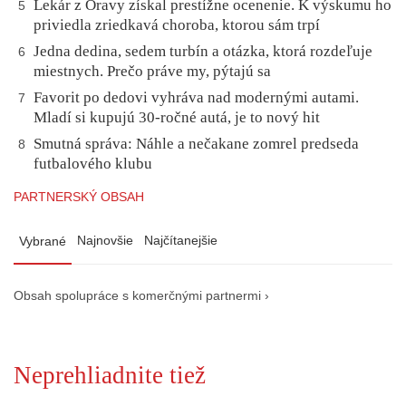
Lekár z Oravy získal prestížne ocenenie. K výskumu ho
5
priviedla zriedkavá choroba, ktorou sám trpí
Jedna dedina, sedem turbín a otázka, ktorá rozdeľuje
6
miestnych. Prečo práve my, pýtajú sa
Favorit po dedovi vyhráva nad modernými autami.
7
Mladí si kupujú 30-ročné autá, je to nový hit
Smutná správa: Náhle a nečakane zomrel predseda
8
futbalového klubu
PARTNERSKÝ OBSAH
Najnovšie
Najčítanejšie
Vybrané
Obsah spolupráce s komerčnými partnermi ›
Neprehliadnite tiež