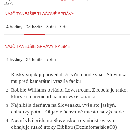
227.
NAJČÍTANEJŠIE TLAČOVÉ SPRÁVY
4 hodiny
3 dni
7 dní
24 hodín
NAJČÍTANEJŠIE SPRÁVY NA SME
4 hodiny
7 dní
24 hodín
Ruský vojak jej povedal, že s ňou bude spať. Slovenka
1
mu pred kamarátmi vrazila facku
Robbie Williams ovládol Lovestream. Z rebela je tatko,
2
ktorý šou premenil na obrovské karaoke
Najhlbšia tiesňava na Slovensku, vyše sto jaskýň,
3
chladivý potok. Objavte úchvatné miesto na východe
Noční vlci prídu na Slovensko a exministrov syn
4
obhajuje ruské útoky Bibliou (Dezinfomaják #90)