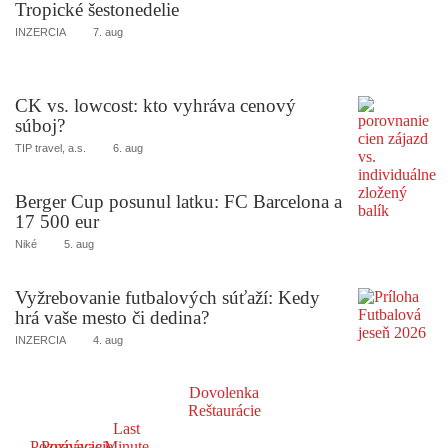
Tropické šestonedelie
INZERCIA
7. aug
CK vs. lowcost: kto vyhráva cenový
súboj?
TIP travel, a.s.
6. aug
Berger Cup posunul latku: FC Barcelona a
17 500 eur
Niké
5. aug
Vyžrebovanie futbalových súťaží: Kedy
hrá vaše mesto či dedina?
INZERCIA
4. aug
Dovolenka
Reštaurácie
Last
Poznávacie
Poznávacie
Minute