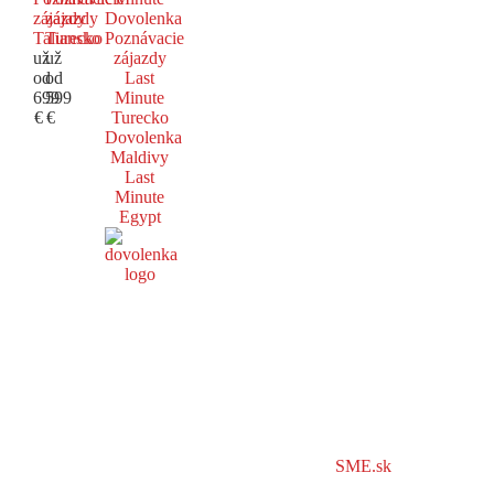
zájazdy
zájazdy
Dovolenka
Taliansko
Turecko
Poznávacie
už
už
zájazdy
od
od
Last
699
599
Minute
€
€
Turecko
Dovolenka
Maldivy
Last
Minute
Egypt
SME.sk