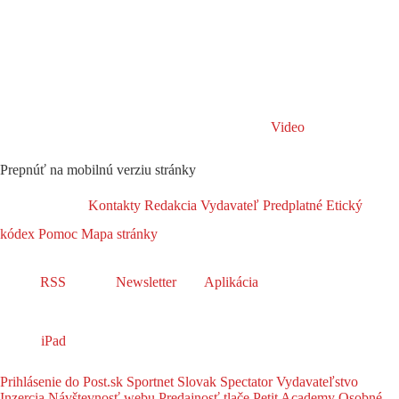
Video
Prepnúť na mobilnú verziu stránky
Kontakty
Redakcia
Vydavateľ
Predplatné
Etický
kódex
Pomoc
Mapa stránky
RSS
Newsletter
Aplikácia
iPad
Prihlásenie do Post.sk
Sportnet
Slovak Spectator
Vydavateľstvo
Inzercia
Návštevnosť webu
Predajnosť tlače
Petit Academy
Osobné