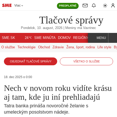
Viac
PREDPLATNÉ
Tlačové správy
Pondelok, 10. august, 2026
| Meniny má
Vavrinec
℃
SME.SK
SME MINÚTA
DOMOV
REGIÓNY
INDEX
SVET
24
MENU
O službe
Technológie
Obchod
Zdravie
Žena, šport, rodina
Life style
B
OBJEDNAŤ TLAČOVÉ SPRÁVY
VŠETKO O SLUŽBE
18. dec 2025 o 0:00
Nech v novom roku vidíte krásu
aj tam, kde ju iní prehliadajú
Tatra banka prináša novoročné želanie s
umeleckým posolstvom nádeje.