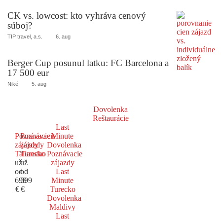
CK vs. lowcost: kto vyhráva cenový
súboj?
TIP travel, a.s.
6. aug
Berger Cup posunul latku: FC Barcelona a
17 500 eur
Niké
5. aug
Dovolenka
Reštaurácie
Last
Poznávacie
Poznávacie
Minute
zájazdy
zájazdy
Dovolenka
Taliansko
Turecko
Poznávacie
už
už
zájazdy
od
od
Last
699
599
Minute
€
€
Turecko
Dovolenka
Maldivy
Last