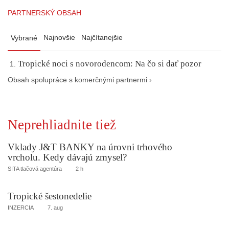
PARTNERSKÝ OBSAH
Najnovšie
Najčítanejšie
Vybrané
Tropické noci s novorodencom: Na čo si dať pozor
Obsah spolupráce s komerčnými partnermi ›
Neprehliadnite tiež
Vklady J&T BANKY na úrovni trhového
vrcholu. Kedy dávajú zmysel?
SITA tlačová agentúra
2 h
Tropické šestonedelie
INZERCIA
7. aug