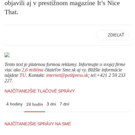
objavili aj v prestížnom magazíne It’s Nice
That.
ZDIEĽAŤ
Tento text je platenou formou reklamy. Informujte o svojej firme
viac ako
2,6 milióna
čitateľov Sme.sk aj vy. Bližšie informácie
nájdete
TU
. Kontakt:
internet@petitpress.sk
; tel:+421 2 59 233
227.
NAJČÍTANEJŠIE TLAČOVÉ SPRÁVY
4 hodiny
3 dni
7 dní
24 hodín
NAJČÍTANEJŠIE SPRÁVY NA SME