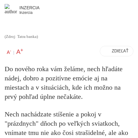
INZERCIA
Inzercia
(Zdroj: Tatra banka)
+
A
-
ZDIEĽAŤ
A
|
Do nového roka vám želáme, nech hľadáte
nádej, dobro a pozitívne emócie aj na
miestach a v situáciách, kde ich možno na
prvý pohľad úplne nečakáte.
Nech nachádzate stíšenie a pokoj v
"prázdnych" dňoch po veľkých sviatkoch,
vnímate tmu nie ako čosi strašidelné, ale ako