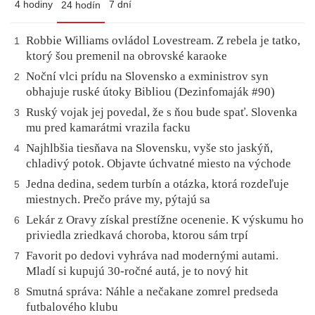
4 hodiny
7 dní
24 hodín
Robbie Williams ovládol Lovestream. Z rebela je tatko,
1
ktorý šou premenil na obrovské karaoke
Noční vlci prídu na Slovensko a exministrov syn
2
obhajuje ruské útoky Bibliou (Dezinfomaják #90)
Ruský vojak jej povedal, že s ňou bude spať. Slovenka
3
mu pred kamarátmi vrazila facku
Najhlbšia tiesňava na Slovensku, vyše sto jaskýň,
4
chladivý potok. Objavte úchvatné miesto na východe
Jedna dedina, sedem turbín a otázka, ktorá rozdeľuje
5
miestnych. Prečo práve my, pýtajú sa
Lekár z Oravy získal prestížne ocenenie. K výskumu ho
6
priviedla zriedkavá choroba, ktorou sám trpí
Favorit po dedovi vyhráva nad modernými autami.
7
Mladí si kupujú 30-ročné autá, je to nový hit
Smutná správa: Náhle a nečakane zomrel predseda
8
futbalového klubu