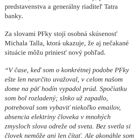
predstavenstva a generálny riaditeľ Tatra
banky.
Za slovami PFky stojí osobná skúsenosť
Michala Talla, ktorá ukazuje, že aj nečakané
situácie môžu priniesť nový pohľad.
“V čase, keď som o konkrétnej podobe PFky
ešte len neurčito uvažoval, v celom našom
dome na päť hodín vypadol prúd. Spočiatku
som bol rozladený; slnko už zapadlo,
potreboval som vybaviť niekoľko emailov,
absencia elektriny človeka v mnohých
zmysloch slova odreže od sveta. Bez svetla si
človek nemôže ani len čítať. Ale akonáhle som