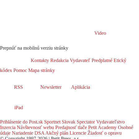
Video
Prepnúť na mobilnú verziu stránky
Kontakty
Redakcia
Vydavateľ
Predplatné
Etický
kódex
Pomoc
Mapa stránky
RSS
Newsletter
Aplikácia
iPad
Prihlásenie do Post.sk
Sportnet
Slovak Spectator
Vydavateľstvo
Inzercia
Návštevnosť webu
Predajnosť tlače
Petit Academy
Osobné
údaje
Nariadenie DSA
Akčný plán
Licencie
Žiadosť o opravu
© Copyright 1997-2026 | Petit Press, a.s.