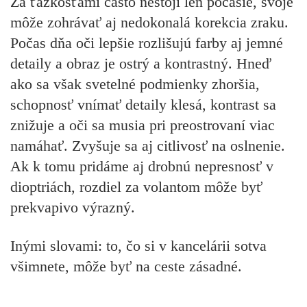
Za ťažkosťami často nestojí len počasie, svoje
môže zohrávať aj nedokonalá korekcia zraku.
Počas dňa oči lepšie rozlišujú farby aj jemné
detaily a obraz je ostrý a kontrastný. Hneď
ako sa však svetelné podmienky zhoršia,
schopnosť vnímať detaily klesá, kontrast sa
znižuje a oči sa musia pri preostrovaní viac
namáhať. Zvyšuje sa aj citlivosť na oslnenie.
Ak k tomu pridáme aj drobnú nepresnosť v
dioptriách, rozdiel za volantom môže byť
prekvapivo výrazný.
Inými slovami: to, čo si v kancelárii sotva
všimnete, môže byť na ceste zásadné.