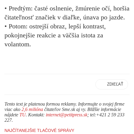
• Predtým: časté oslnenie, žmúrenie očí, horšia
čitateľnosť značiek v diaľke, únava po jazde.
• Potom: ostrejší obraz, lepší kontrast,
pokojnejšie reakcie a väčšia istota za
volantom.
ZDIEĽAŤ
Tento text je platenou formou reklamy. Informujte o svojej firme
viac ako
2,6 milióna
čitateľov Sme.sk aj vy. Bližšie informácie
nájdete
TU
. Kontakt:
internet@petitpress.sk
; tel:+421 2 59 233
227.
NAJČÍTANEJŠIE TLAČOVÉ SPRÁVY