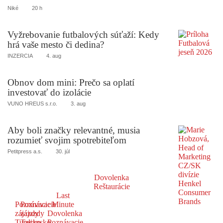
Niké
20 h
Vyžrebovanie futbalových súťaží: Kedy
hrá vaše mesto či dedina?
INZERCIA
4. aug
Obnov dom mini: Prečo sa oplatí
investovať do izolácie
VUNO HREUS s.r.o.
3. aug
Aby boli značky relevantné, musia
rozumieť svojim spotrebiteľom
Petitpress a.s.
30. júl
Dovolenka
Reštaurácie
Last
Poznávacie
Poznávacie
Minute
zájazdy
zájazdy
Dovolenka
Turecko
Taliansko
Poznávacie