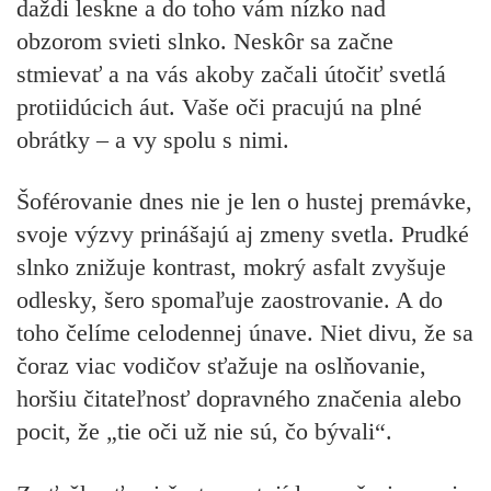
daždi leskne a do toho vám nízko nad
obzorom svieti slnko. Neskôr sa začne
stmievať a na vás akoby začali útočiť svetlá
protiidúcich áut. Vaše oči pracujú na plné
obrátky – a vy spolu s nimi.
Šoférovanie dnes nie je len o hustej premávke,
svoje výzvy prinášajú aj zmeny svetla. Prudké
slnko znižuje kontrast, mokrý asfalt zvyšuje
odlesky, šero spomaľuje zaostrovanie. A do
toho čelíme celodennej únave. Niet divu, že sa
čoraz viac vodičov sťažuje na oslňovanie,
horšiu čitateľnosť dopravného značenia alebo
pocit, že „tie oči už nie sú, čo bývali“.