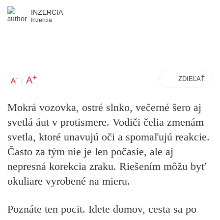
INZERCIA
Inzercia
+
A
-
ZDIEĽAŤ
A
|
Mokrá vozovka, ostré slnko, večerné šero aj
svetlá áut v protismere. Vodiči čelia zmenám
svetla, ktoré unavujú oči a spomaľujú reakcie.
Často za tým nie je len počasie, ale aj
nepresná korekcia zraku. Riešením môžu byť
okuliare vyrobené na mieru.
Poznáte ten pocit. Idete domov, cesta sa po