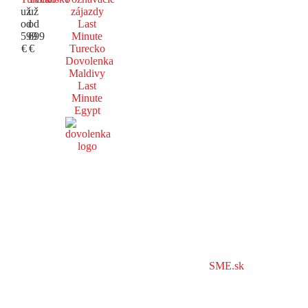
už
už
zájazdy
od
od
Last
599
699
Minute
€
€
Turecko
Dovolenka
Maldivy
Last
Minute
Egypt
SME.sk