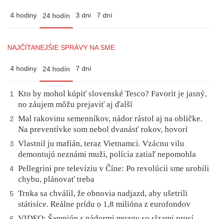
4 hodiny
3 dni
7 dní
24 hodín
NAJČÍTANEJŠIE SPRÁVY NA SME
4 hodiny
7 dní
24 hodín
Kto by mohol kúpiť slovenské Tesco? Favorit je jasný,
1
no záujem môžu prejaviť aj ďalší
Mal rakovinu semenníkov, nádor rástol aj na obličke.
2
Na preventívke som nebol dvanásť rokov, hovorí
Vlastnil ju mafián, teraz Vietnamci. Vzácnu vilu
3
demontujú neznámi muži, polícia zatiaľ nepomohla
Pellegrini pre televíziu v Číne: Po revolúcii sme urobili
4
chybu, plánovať treba
Trnka sa chválil, že obnovia nadjazd, aby ušetrili
5
státisíce. Reálne prídu o 1,8 milióna z eurofondov
VIDEO: Šampión s nádormi mozgu so slzami prosí
6