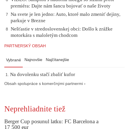
premiéra: Dajte nám šancu bojovať o naše životy
Na svete je len jedno: Auto, ktoré malo zmeniť dejiny,
7
parkuje v Brezne
Nešťastie v stredoslovenskej obci: Došlo k zrážke
8
motorkára s maloletým chodcom
PARTNERSKÝ OBSAH
Najnovšie
Najčítanejšie
Vybrané
Na dovolenku stačí zbaliť kufor
Obsah spolupráce s komerčnými partnermi ›
Neprehliadnite tiež
Berger Cup posunul latku: FC Barcelona a
17 500 eur