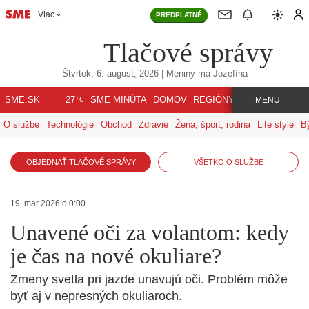
Viac
PREDPLATNÉ
Tlačové správy
Štvrtok, 6. august, 2026
| Meniny má
Jozefína
℃
SME.SK
SME MINÚTA
DOMOV
REGIÓNY
INDEX
SVET
27
MENU
O službe
Technológie
Obchod
Zdravie
Žena, šport, rodina
Life style
B
OBJEDNAŤ TLAČOVÉ SPRÁVY
VŠETKO O SLUŽBE
19. mar 2026 o 0:00
Unavené oči za volantom: kedy
je čas na nové okuliare?
Zmeny svetla pri jazde unavujú oči. Problém môže
byť aj v nepresných okuliaroch.