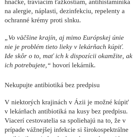
hnačke, tráviacim ťažkostiam, antihistaminiká
na alergie, náplasti, dezinfekciu, repelenty a
ochranné krémy proti slnku.
„Vo väčšine krajín, aj mimo Európskej únie
nie je problém tieto lieky v lekárňach kúpiť.
Ide skôr o to, mať ich k dispozícii okamžite, ak
ich potrebujete,“
hovorí lekárnik.
Nekupujte antibiotiká bez predpisu
V niektorých krajinách v Ázii je možné kúpiť
v lekárňach antibiotiká na kusy bez predpisu.
Viacerí cestovatelia sa spoliehajú na to, že v
prípade vážnejšej infekcie si širokospektrálne