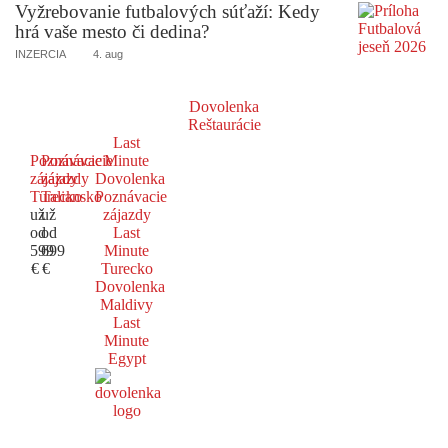
Vyžrebovanie futbalových súťaží: Kedy
hrá vaše mesto či dedina?
INZERCIA
4. aug
Dovolenka
Reštaurácie
Last
Poznávacie
Poznávacie
Minute
zájazdy
zájazdy
Dovolenka
Turecko
Taliansko
Poznávacie
už
už
zájazdy
od
od
Last
599
699
Minute
€
€
Turecko
Dovolenka
Maldivy
Last
Minute
Egypt