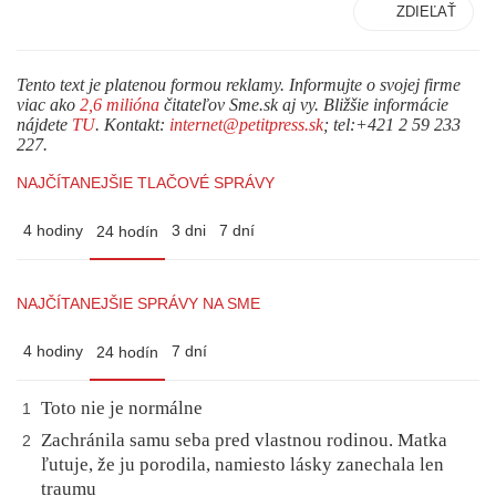
ZDIEĽAŤ
Tento text je platenou formou reklamy. Informujte o svojej firme
viac ako
2,6 milióna
čitateľov Sme.sk aj vy. Bližšie informácie
nájdete
TU
. Kontakt:
internet@petitpress.sk
; tel:+421 2 59 233
227.
NAJČÍTANEJŠIE TLAČOVÉ SPRÁVY
4 hodiny
3 dni
7 dní
24 hodín
NAJČÍTANEJŠIE SPRÁVY NA SME
4 hodiny
7 dní
24 hodín
Toto nie je normálne
1
Zachránila samu seba pred vlastnou rodinou. Matka
2
ľutuje, že ju porodila, namiesto lásky zanechala len
traumu