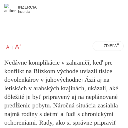
INZERCIA
Inzercia
+
A
-
ZDIEĽAŤ
A
|
Nedávne komplikácie v zahraničí, keď pre
konflikt na Blízkom východe uviazli tisíce
dovolenkárov v juhovýchodnej Ázii aj na
letiskách v arabských krajinách, ukázali, aké
dôležité je byť pripravený aj na neplánované
predĺženie pobytu. Náročná situácia zasiahla
najmä rodiny s deťmi a ľudí s chronickými
ochoreniami. Rady, ako si správne pripraviť