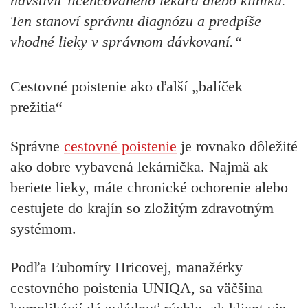
navštíviť licencovaného lekára alebo kliniku.
Ten stanoví správnu diagnózu a predpíše
vhodné lieky v správnom dávkovaní.“
Cestovné poistenie ako ďalší „balíček
prežitia“
Správne
cestovné poistenie
je rovnako dôležité
ako dobre vybavená lekárnička. Najmä ak
beriete lieky, máte chronické ochorenie alebo
cestujete do krajín so zložitým zdravotným
systémom.
Podľa
Ľubomíry Hricovej, manažérky
cestovného poistenia UNIQA
, sa väčšina