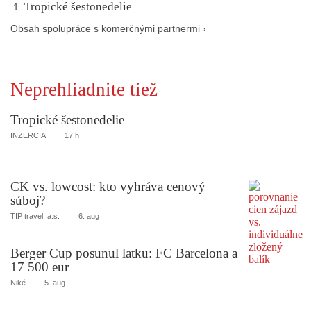
Tropické šestonedelie
Obsah spolupráce s komerčnými partnermi ›
Neprehliadnite tiež
Tropické šestonedelie
INZERCIA
17 h
CK vs. lowcost: kto vyhráva cenový
súboj?
TIP travel, a.s.
6. aug
Berger Cup posunul latku: FC Barcelona a
17 500 eur
Niké
5. aug