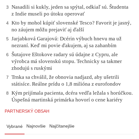
Nasadili si kukly, jeden sa spýtal, odkiaľ sú. Študenta
3
z Indie museli po útoku operovať
Kto by mohol kúpiť slovenské Tesco? Favorit je jasný,
4
no záujem môžu prejaviť aj ďalší
Jarjabková Garajová: Dcérin výbuch hnevu ma už
5
nezraní. Keď mi povie ďakujem, aj sa zahanbím
Šutajove Eštokove radary sú údajne z Cypru, ale
6
výrobca má slovenskú stopu. Technicky sa takmer
zhodujú s ruskými
Trnka sa chválil, že obnovia nadjazd, aby ušetrili
7
státisíce. Reálne prídu o 1,8 milióna z eurofondov
Kým prijímala pacienta, dcéra vedľa ležala s horúčkou.
8
Úspešná martinská primárka hovorí o cene kariéry
PARTNERSKÝ OBSAH
Najnovšie
Najčítanejšie
Vybrané