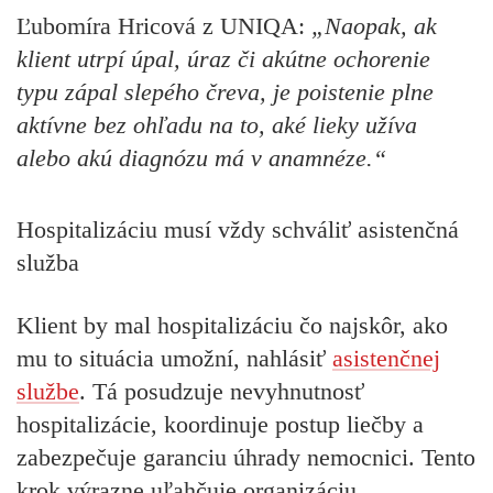
Ľubomíra Hricová z UNIQA
:
„Naopak, ak
klient utrpí úpal, úraz či akútne ochorenie
typu zápal slepého čreva, je poistenie plne
aktívne bez ohľadu na to, aké lieky užíva
alebo akú diagnózu má v anamnéze.“
Hospitalizáciu musí vždy schváliť asistenčná
služba
Klient by mal hospitalizáciu čo najskôr, ako
mu to situácia umožní, nahlásiť
asistenčnej
službe
. Tá posudzuje nevyhnutnosť
hospitalizácie, koordinuje postup liečby a
zabezpečuje garanciu úhrady nemocnici. Tento
krok výrazne uľahčuje organizáciu