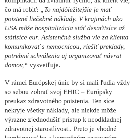
komplikácií dá zvládnuť rýchlo, ak klient vie,
čo má robiť:
„To najdôležitejšie je mať
poistené liečebné náklady. V krajinách ako
USA môže hospitalizácia stáť desaťtisíce až
státisíce eur. Asistenčná služba vie za klienta
komunikovať s nemocnicou, riešiť preklady,
potrebné schválenia aj organizovať návrat
domov,“
vysvetľuje.
V rámci Európskej únie by si mali ľudia vždy
so sebou zobrať svoj EHIC – Európsky
preukaz zdravotného poistenia. Ten síce
nekryje všetky náklady, ale niekde môže
výrazne zjednodušiť prístup k neodkladnej
zdravotnej starostlivosti. Preto je vhodné
kombinovať ho s komerčným cestovným