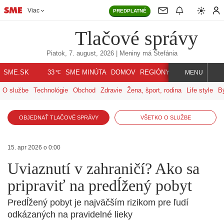
Viac
PREDPLATNÉ
Tlačové správy
Piatok, 7. august, 2026
| Meniny má
Štefánia
℃
SME.SK
SME MINÚTA
DOMOV
REGIÓNY
INDEX
SVET
33
MENU
O službe
Technológie
Obchod
Zdravie
Žena, šport, rodina
Life style
B
OBJEDNAŤ TLAČOVÉ SPRÁVY
VŠETKO O SLUŽBE
15. apr 2026 o 0:00
Uviaznutí v zahraničí? Ako sa
pripraviť na predĺžený pobyt
Predĺžený pobyt je najväčším rizikom pre ľudí
odkázaných na pravidelné lieky