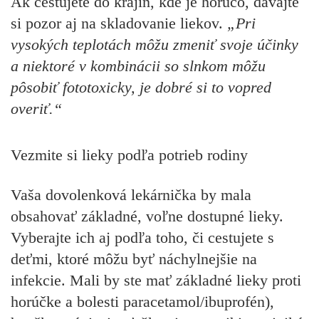
Ak cestujete do krajín, kde je horúco, dávajte
si pozor aj na skladovanie liekov.
„Pri
vysokých teplotách môžu zmeniť svoje účinky
a niektoré v kombinácii so slnkom môžu
pôsobiť fototoxicky, je dobré si to vopred
overiť.“
Vezmite si lieky podľa potrieb rodiny
Vaša dovolenková lekárnička by mala
obsahovať základné, voľne dostupné lieky.
Vyberajte ich aj podľa toho, či cestujete s
deťmi, ktoré môžu byť náchylnejšie na
infekcie. Mali by ste mať základné lieky proti
horúčke a bolesti paracetamol/ibuprofén),