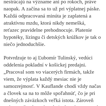
nestrácajú na význame ani po rokoch, práve
naopak. A začína sa to už pri výplatnej páske.
Každá odpracovaná minúta je zaplatená a
atraktívnu mzdu, ktorá nikdy nemešká,
reťazec pravidelne prehodnocuje. Platenie
hypotéky, lízingu či detských krúžkov je tak o
niečo jednoduchšie.
Potvrdzuje to aj Ľubomír Tulinský, vedúci
oddelenia pokladní v košickej predajni.
„Pracoval som vo viacerých firmách, takže
viem, že výplata každý mesiac nie je
samozrejmosť. V Kauflande chodí vždy načas
a človek sa na to môže spoľahnúť, čo je pri
dnešných záväzkoch veľká istota. Zároveň