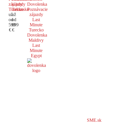
zájazdy
zájazdy
Dovolenka
Turecko
Taliansko
Poznávacie
už
už
zájazdy
od
od
Last
599
699
Minute
€
€
Turecko
Dovolenka
Maldivy
Last
Minute
Egypt
SME.sk