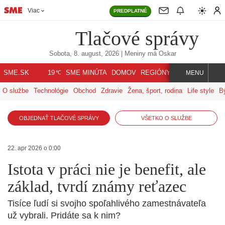
Viac
PREDPLATNÉ
Tlačové správy
Sobota, 8. august, 2026
| Meniny má
Oskar
℃
SME.SK
SME MINÚTA
DOMOV
REGIÓNY
INDEX
SVET
19
MENU
O službe
Technológie
Obchod
Zdravie
Žena, šport, rodina
Life style
B
OBJEDNAŤ TLAČOVÉ SPRÁVY
VŠETKO O SLUŽBE
22. apr 2026 o 0:00
Istota v práci nie je benefit, ale
základ, tvrdí známy reťazec
Tisíce ľudí si svojho spoľahlivého zamestnávateľa
už vybrali. Pridáte sa k nim?