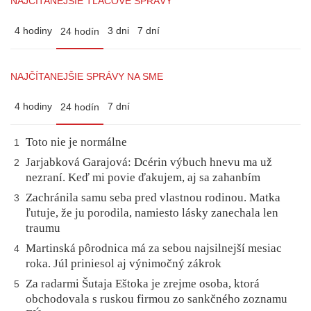
NAJČÍTANEJŠIE TLAČOVÉ SPRÁVY
4 hodiny
3 dni
7 dní
24 hodín
NAJČÍTANEJŠIE SPRÁVY NA SME
4 hodiny
7 dní
24 hodín
Toto nie je normálne
1
Jarjabková Garajová: Dcérin výbuch hnevu ma už
2
nezraní. Keď mi povie ďakujem, aj sa zahanbím
Zachránila samu seba pred vlastnou rodinou. Matka
3
ľutuje, že ju porodila, namiesto lásky zanechala len
traumu
Martinská pôrodnica má za sebou najsilnejší mesiac
4
roka. Júl priniesol aj výnimočný zákrok
Za radarmi Šutaja Eštoka je zrejme osoba, ktorá
5
obchodovala s ruskou firmou zo sankčného zoznamu