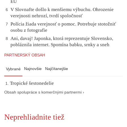
EÚ
V Slovnafte došlo k menšiemu výbuchu. Ohrozenie
6
verejnosti nehrozí, tvrdí spoločnosť
Polícia žiada verejnosť o pomoc. Potrebuje stotožniť
7
osobu z fotografie
Ani, davaj! Japonka, ktorá reprezentuje Slovensko,
8
pobláznila internet. Spomína babku, srnky a sneh
PARTNERSKÝ OBSAH
Najnovšie
Najčítanejšie
Vybrané
Tropické šestonedelie
Obsah spolupráce s komerčnými partnermi ›
Neprehliadnite tiež