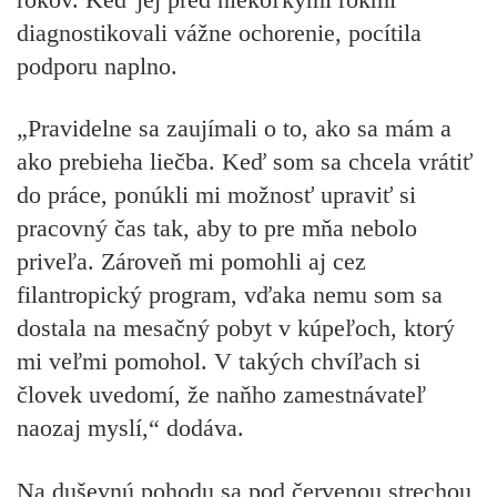
diagnostikovali vážne ochorenie, pocítila
podporu naplno.
„Pravidelne sa zaujímali o to, ako sa mám a
ako prebieha liečba. Keď som sa chcela vrátiť
do práce, ponúkli mi možnosť upraviť si
pracovný čas tak, aby to pre mňa nebolo
priveľa. Zároveň mi pomohli aj cez
filantropický program, vďaka nemu som sa
dostala na mesačný pobyt v kúpeľoch, ktorý
mi veľmi pomohol. V takých chvíľach si
človek uvedomí, že naňho zamestnávateľ
naozaj myslí,“ dodáva.
Na duševnú pohodu sa pod červenou strechou