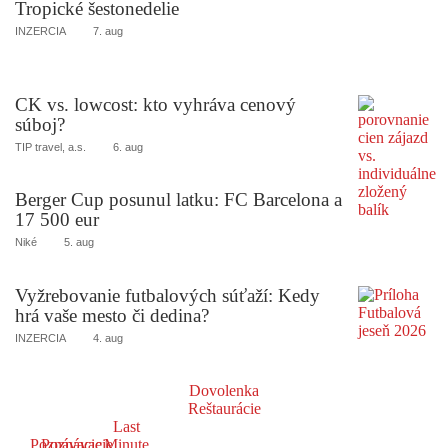
Tropické šestonedelie
INZERCIA
7. aug
CK vs. lowcost: kto vyhráva cenový
súboj?
TIP travel, a.s.
6. aug
Berger Cup posunul latku: FC Barcelona a
17 500 eur
Niké
5. aug
Vyžrebovanie futbalových súťaží: Kedy
hrá vaše mesto či dedina?
INZERCIA
4. aug
Dovolenka
Reštaurácie
Last
Poznávacie
Poznávacie
Minute