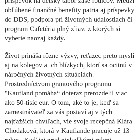
príspevok na detský tábor zase rodičov. Medzi
obľúbené finančné benefity patria aj príspevky
do DDS, podpora pri životných udalostiach či
program Cafetéria plný zliav, z ktorých si
vyberie naozaj každý.
Život prináša rôzne výzvy, reťazec preto myslí
aj na kolegov a ich blízkych, ktorí sa ocitnú v
náročných životných situáciách.
Prostredníctvom grantového programu
"Kaufland pomáha“ doteraz prerozdelil viac
ako 50-tisíc eur. O tom, aké to je, keď sa
zamestnávateľ za vás postaví aj v tých
najťažších chvíľach, vie svoje recepčná Klára
Chodaková, ktorá v Kauflande pracuje už 13
rokov. Keď jej pred niekoľkými rokmi