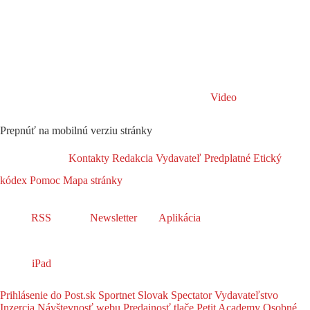
Video
Prepnúť na mobilnú verziu stránky
Kontakty
Redakcia
Vydavateľ
Predplatné
Etický
kódex
Pomoc
Mapa stránky
RSS
Newsletter
Aplikácia
iPad
Prihlásenie do Post.sk
Sportnet
Slovak Spectator
Vydavateľstvo
Inzercia
Návštevnosť webu
Predajnosť tlače
Petit Academy
Osobné