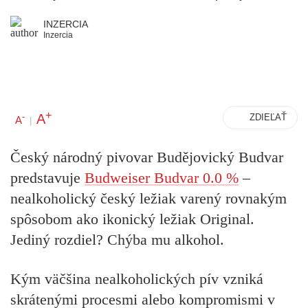
INZERCIA
Inzercia
+
A
-
ZDIEĽAŤ
A
|
Český národný pivovar Budějovický Budvar
predstavuje
Budweiser Budvar 0.0 %
–
nealkoholický český ležiak varený rovnakým
spôsobom ako ikonický ležiak Original.
Jediný rozdiel? Chýba mu alkohol.
Kým väčšina nealkoholických pív vzniká
skrátenými procesmi alebo kompromismi v