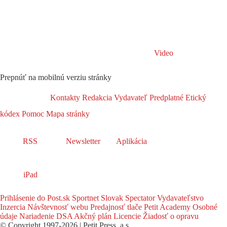
Video
Prepnúť na mobilnú verziu stránky
Kontakty
Redakcia
Vydavateľ
Predplatné
Etický
kódex
Pomoc
Mapa stránky
RSS
Newsletter
Aplikácia
iPad
Prihlásenie do Post.sk
Sportnet
Slovak Spectator
Vydavateľstvo
Inzercia
Návštevnosť webu
Predajnosť tlače
Petit Academy
Osobné
údaje
Nariadenie DSA
Akčný plán
Licencie
Žiadosť o opravu
© Copyright 1997-2026 | Petit Press, a.s.