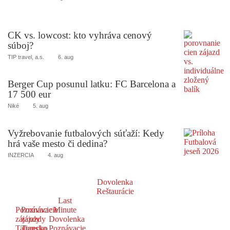
CK vs. lowcost: kto vyhráva cenový
súboj?
TIP travel, a.s.
6. aug
Berger Cup posunul latku: FC Barcelona a
17 500 eur
Niké
5. aug
Vyžrebovanie futbalových súťaží: Kedy
hrá vaše mesto či dedina?
INZERCIA
4. aug
Dovolenka
Reštaurácie
Last
Poznávacie
Poznávacie
Minute
zájazdy
zájazdy
Dovolenka
Taliansko
Turecko
Poznávacie