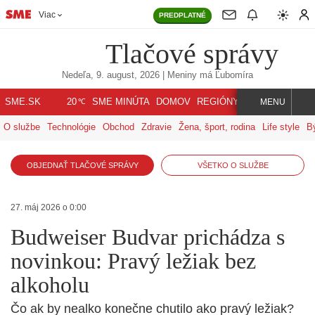
Viac
PREDPLATNÉ
Tlačové správy
Nedeľa, 9. august, 2026
| Meniny má
Ľubomíra
℃
SME.SK
SME MINÚTA
DOMOV
REGIÓNY
INDEX
SVET
20
MENU
O službe
Technológie
Obchod
Zdravie
Žena, šport, rodina
Life style
B
OBJEDNAŤ TLAČOVÉ SPRÁVY
VŠETKO O SLUŽBE
27. máj 2026 o 0:00
Budweiser Budvar prichádza s
novinkou: Pravý ležiak bez
alkoholu
Čo ak by nealko konečne chutilo ako pravý ležiak?