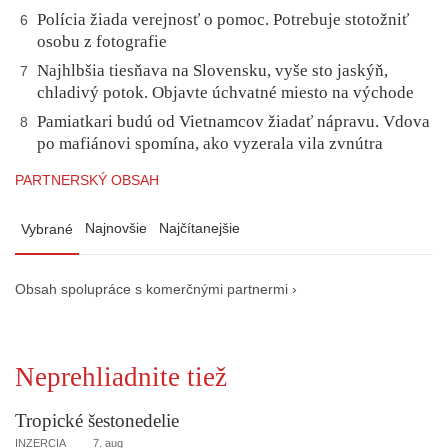
Polícia žiada verejnosť o pomoc. Potrebuje stotožniť
6
osobu z fotografie
Najhlbšia tiesňava na Slovensku, vyše sto jaskýň,
7
chladivý potok. Objavte úchvatné miesto na východe
Pamiatkari budú od Vietnamcov žiadať nápravu. Vdova
8
po mafiánovi spomína, ako vyzerala vila zvnútra
PARTNERSKÝ OBSAH
Najnovšie
Najčítanejšie
Vybrané
Obsah spolupráce s komerčnými partnermi ›
Neprehliadnite tiež
Tropické šestonedelie
INZERCIA
7. aug