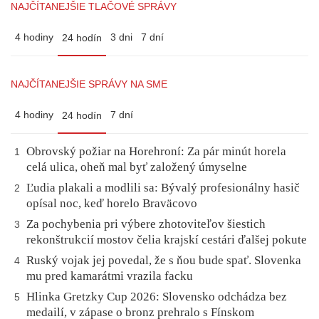
NAJČÍTANEJŠIE TLAČOVÉ SPRÁVY
4 hodiny
3 dni
7 dní
24 hodín
NAJČÍTANEJŠIE SPRÁVY NA SME
4 hodiny
7 dní
24 hodín
Obrovský požiar na Horehroní: Za pár minút horela
1
celá ulica, oheň mal byť založený úmyselne
Ľudia plakali a modlili sa: Bývalý profesionálny hasič
2
opísal noc, keď horelo Braväcovo
Za pochybenia pri výbere zhotoviteľov šiestich
3
rekonštrukcií mostov čelia krajskí cestári ďalšej pokute
Ruský vojak jej povedal, že s ňou bude spať. Slovenka
4
mu pred kamarátmi vrazila facku
Hlinka Gretzky Cup 2026: Slovensko odchádza bez
5
medailí, v zápase o bronz prehralo s Fínskom