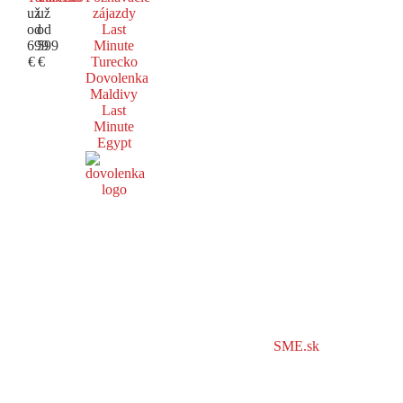
už
už
zájazdy
od
od
Last
699
599
Minute
€
€
Turecko
Dovolenka
Maldivy
Last
Minute
Egypt
SME.sk