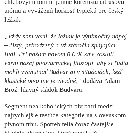
chlebovými tónmi, jemne korenistú citrusovú
arómu a vyváženú horkosť typickú pre český
ležiak.
„Vždy som veril, že ležiak je výnimočný nápoj
– čistý, prirodzený a už stáročia spájajúci
ľudí. Pri našom novom 0.0 % sme zostali
verní našej pivovarníckej filozofii, aby si ľudia
mohli vychutnať Budvar aj v situáciách, keď
klasické pivo nie je vhodné,“
dodáva
Adam
Brož, hlavný sládok Budvaru.
Segment nealkoholických pív patrí medzi
najrýchlejšie rastúce kategórie na slovenskom
pivnom trhu. Spotrebitelia čoraz častejšie
hľadajú alternatívy, ktoré ponúkajú