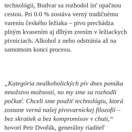
technológii, Budvar sa rozhodol ísť opačnou
cestou. Pri 0.0 % zostáva verný tradičnému
vareniu českého ležiaka – pivo prechádza
plným kvasením aj dlhým zrením v ležiackych
pivniciach. Alkohol z neho odstránia až na
samotnom konci procesu.
„Kategória nealkoholických pív dnes ponúka
množstvo možností, no my sme sa rozhodli
počkať. Chceli sme použiť technológiu, ktorá
zostane verná našej pivovarníckej filozofii –
bez skratiek a bez kompromisov v chuti,“
hovorí
Petr Dvořák, generálny riaditeľ